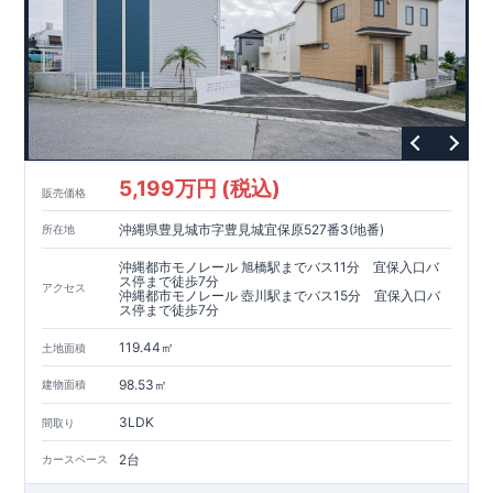
5,199万円 (税込)
販売価格
沖縄県豊見城市字豊見城宜保原527番3(地番)
所在地
沖縄都市モノレール 旭橋駅までバス11分 宜保入口バ
ス停まで徒歩7分
アクセス
沖縄都市モノレール 壺川駅までバス15分 宜保入口バ
ス停まで徒歩7分
119.44㎡
土地面積
98.53㎡
建物面積
3LDK
間取り
2台
カースペース