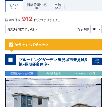
すべて
新築分譲住宅
土地
912
889
23
912
該当物件が
件見つかりました。
表示件数
物件をすべてチェック
ブルーミングガーデン 豊見城市豊見城5
分譲
住宅
棟-長期優良住宅-
1区画販売中／全5区画
長期優良住宅
バーチャル内覧可