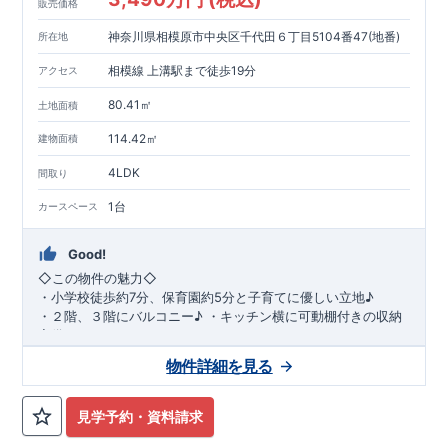
販売価格
神奈川県相模原市中央区千代田６丁目5104番47(地番)
所在地
相模線 上溝駅まで徒歩19分
アクセス
80.41㎡
土地面積
114.42㎡
建物面積
4LDK
間取り
1台
カースペース
Good!
◇
この物件の魅力
◇
・
小学校徒歩約
7
分、保育園約
5
分と子育てに優しい立地♪
・２階、３階にバルコニー♪
・キッチン横に可動棚付きの収納
完備。
・家族で過ごすこともできるワイドバルコニー完備。
◇
アクセ
物件詳細を見る
ス
◇
JR
相模線「上溝」駅
徒歩
19
分
◇
ロケーション
◇
・相模原市立星が丘小学校
徒歩
7
分
・オーケ
ー相模原店
徒歩
4
分
・業務スーパー相
見学予約・資料請求
模原店
徒歩
12
分
・やまうち医院 徒歩
4
分
・セブン
イレブン星ヶ丘店 徒歩
4
分