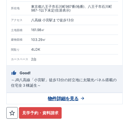
東京都八王子市石川町987番(地番)、八王子市石川町
所在地
987-1以下未定(住居表示)
八高線 小宮駅まで徒歩13分
アクセス
161.98㎡
土地面積
103.29㎡
建物面積
4LDK
間取り
2台
カースペース
Good!
～JR八高線「小宮駅」徒歩13分の好立地に太陽光パネル搭載の
住宅全３棟誕生～
物件詳細を見る
見学予約・資料請求