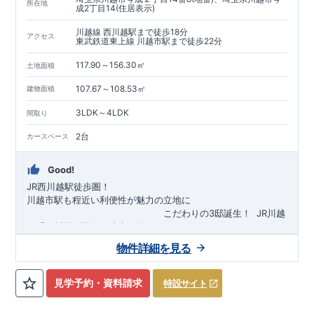
所在地
成2丁目14(住居表示)
川越線 西川越駅まで徒歩18分
アクセス
東武鉄道東上線 川越市駅まで徒歩22分
117.90～156.30㎡
土地面積
107.67～108.53㎡
建物面積
3LDK～4LDK
間取り
2台
カースペース
Good!
JR西川越駅徒歩圏！
川越市駅も程近い利便性が魅力の立地に
​
こだわりの3邸誕生！
​
JR川越
線「
西川越
」駅まで徒歩18
分
​
​◆子育て環境良好！
​
今成小学校
自転車約6分（約1430ｍ）
まで徒歩9分、
富士見中学校
​ ​
物件詳細を見る
東武東上線「
まで徒歩24分！
川越市
​
幼稚園、保育園までは
」駅まで徒歩22
分
​
徒歩3分
圏内！
​
◆
広々とした敷地！
​
敷地は
34～40坪超
自転車約7分（約1740ｍ）
！
​
LDKは
16～19
帖
！
​
​
3（4）
​◆設計・建設性能評価ｗ取得！
LDK～4LDK
の間取りプラン採用！
​
◎性能評価とは
​
​◆こだわりの内
​​
【
設計
見学予約・資料請求
特設サイト
住宅性能評価】
装！
​
2階洋室のうち一室は
​
建物設計段階で、国が定めた
開放的な勾配天井
！
​
全居室
第三者機関
クロ
が評価しております！ ​ 【
ーゼット付き！ ​ リビングはおしゃれな
建設
住宅性能評価】
折上天井
​
♪
​
​◆充実し
第三者