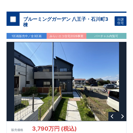
◇
ブルーミングガーデンのこだわり
◇
【全棟自社一貫体制】
・誰が、何をしたか。が明確だからこそ、お客様の安心に繋が
ります。
・設計、施工、営業が互いに協力しあい、最良のプラ
ブルーミングガーデン 八王子・石川町3
分譲
ンを提供いたします。
・東栄住宅では、お引渡し後最大
・不要な中間マージンを抑えることで、
10
回の無料定期点検と、
60
年
住宅
棟
コストダウンに努めています。
間の品質保証を実施。お引渡しからが本当のお付き合いだと考
【耐震等級3
取得】
・東栄住宅
の建物は、国が定めた耐震等級で
え、アフターサービスを外部の業者に委託せず、東栄住宅グル
3
を取得。建築基準法で定め
1区画販売中／全3区画
みらいエコ住宅2026事業
バーチャル内覧可
られた、｢数百年に一度発生する地震に対して、倒壊、崩壊しな
ープ「東栄ホームサービス株式会社」にて責任をもって対応い
い。｣という基準から、さらに
たします。
1.5
倍の耐震力を達成していま
す。
【住宅性能評価ダブル取得】
・設計住宅性能評価：建物
設計段階で、国が認めた第三者機関が評価しています。
・建設
住宅性能評価：評価を受けた図面通りに施工されているか、建
設までに、計
4
回のチェックが行われます。
図面や書類上だけ
でなく、現場の施工状況を検査した上で、品質を保証していま
す。
【充実のアフターサポート】
3,790万円 (税込)
販売価格