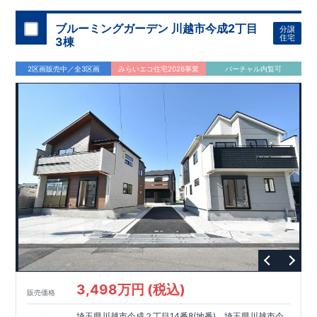
ブルーミングガーデン 川越市今成2丁目
分譲
住宅
3棟
2区画販売中／全3区画
みらいエコ住宅2026事業
バーチャル内覧可
3,498万円 (税込)
販売価格
埼玉県川越市今成２丁目14番8(地番)、埼玉県川越市今