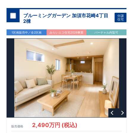
機関
た設備！
により、建物完成までに
​
雨の日でも洗濯物が干せる
計4回
の検査が行われます！
室内物干し
​
浴室乾燥
​
​ ◎
この住宅の評価
暖房機
付き！
​
​
国が定めた
食洗機
付きシステムキッチン！
耐震等級で最高の３
​
平日、休日
を取得！
地
震に強い
時間帯問わずご案内可能です！
住宅です！
​
冬は暖かく夏は涼しくて快適♪ 省エネ
​
お気軽にお問い合わせくださ
ブルーミングガーデン 加須市花崎4丁目
分譲
に優れた
い！
​
【お問い合わせ】TEL：
断熱等性能５
を取得！
048-710-5571
​ ​
その他項目も評価を受けて
(営業時間 9:30～
住宅
2棟
おり、
18:30 火水定休日)
性能に特化した
住宅です！
1区画販売中／全2区画
みらいエコ住宅2026事業
バーチャル内覧可
2,490万円 (税込)
販売価格