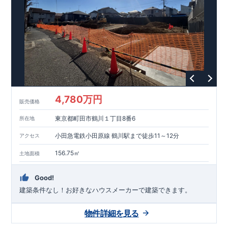
能を評価されています！図面を第三者機関へ提出します。外部
■
当社こだわりの空間アイディアを
ショート動画
で
評価委員が建設中に
ご紹介しています。
3
回、竣工時に
ここをクリッ
1
回の現場検査が行われま
ク
す。構造の安定、劣化の軽減、維持管理への配慮、温熱環境・
エネルギー消費量（断熱等性能）の必須
4
分野、空気環境で、最
高等級取得！
■
耐震等級
3
もっと詳しく
東栄住宅の建物
は、国が定めた耐震最高等級
3
を取得。建築基準法に定められ
た、｢数百年に一度発生する地震に対して、倒壊、崩壊しない｣
という基準から、さらに
1.5
倍の耐震力を達成しています。
■
耐
風等級
2
災害時の損傷の受けにくさを評価されています。建築
基準法に定められている暴風による力（
500
年に
1
度）のさらに
4,780万円
販売価格
1.2
倍の暴風に対しても損傷を生じないことで耐風最高等級
2
を
取得しています。
■
自社一貫体制
もっと詳しく
東栄住宅は土
東京都町田市鶴川１丁目8番6
所在地
地の仕入れ、設計、施工、販売、メンテナンスまで、すべての
プロセスに携わっています。
■
アフターサポート
もっ
小田急電鉄小田原線 鶴川駅まで徒歩11～12分
アクセス
と詳しく
快適に暮らすことができる住宅の品質を長期にわたり
維持するには、定期的な点検を実施することが重要です。
最大
156.75㎡
土地面積
60
年間の保証制度がございます。もちろん、定期点検以外でも
万一不具合が発生した際は対応いたします。
Good!
建築条件なし！​お好きなハウスメーカーで建築できます。
物件詳細を見る