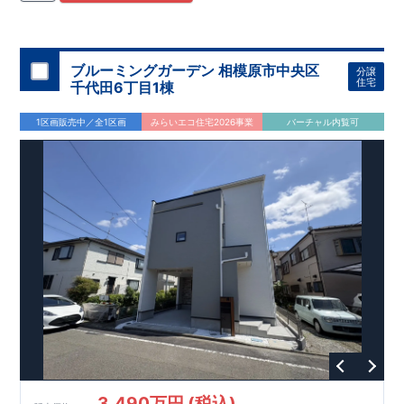
住宅用制震ダンパー/
東栄セーフティダンパー」
・
「地盤改良
工法/R-Evolve
パイル」
・
「宅地開発手法/
簡単に地図から消
せる道」
平日・休日ご内覧可能です！
○
第18
回キッズデザイン
賞
受賞
・
2024
年、東栄住宅
の新たな空間提案
ぜひお気軽にお問い合わせください♪
「マルチエント
ラ
ンス」
西宮営業所
が受賞いたしまし
TEL
：
0798-
ブルーミングガーデン 相模原市中央区
分譲
​
た！
38-1246
○
耐震等級最高
(
定休日：火・水・年末年始
等
級3
・数百年に一度の地震に耐える力
)
住宅
千代田6丁目1棟
の
1.5
倍の耐震性！
・さらに繰り返しの地震に強い
制震
ダンパ
ー
採用で安心！
○
BELS
・エコ住宅としての性能評価を全号棟
1区画販売中／全1区画
みらいエコ住宅2026事業
バーチャル内覧可
が取得しています！
○
住宅性能評価ダブ
ル
取得
・『設計』住
宅性能評価…建物設計段階で、国が認めた第三者機関が評価し
ております。
・『建設』住宅性能評価…評価を受けた図面通
りに施工されているか、建設までに計
4
回チェックが行われま
す。
3,490万円 (税込)