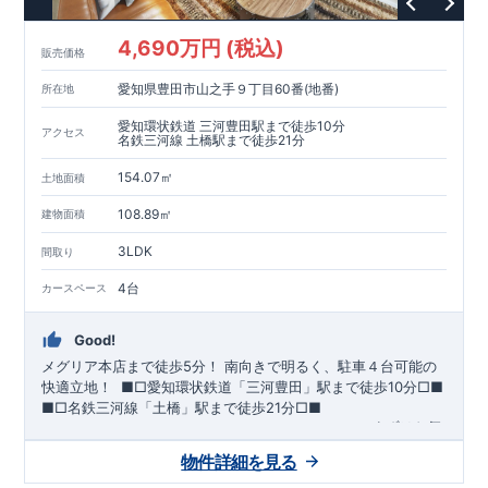
が評価しています。
・建設住宅性能評価：評価を受けた図面通りに施工されている
4,690万円 (税込)
か、建設までに、計4回のチェックが行われます。
販売価格
図面や書類上だけでなく、現場の施工状況を検査した上で、品
愛知県豊田市山之手９丁目60番(地番)
所在地
質を保証しています。
【長期優良住宅】
愛知環状鉄道 三河豊田駅まで徒歩10分
アクセス
・
東栄住宅は国が定める全7つの技術基準をクリアしています。
名鉄三河線 土橋駅まで徒歩21分
長期優良住宅とは、｢良い家を作って、きちんと手入れをして、
154.07㎡
長く大切に使う｣ことを目的とした認定制度。住宅ローン減税、
土地面積
固定資産税などの税制優遇を受けられるだけでなく、中古市場
【充実のアフターサポート】
108.89㎡
建物面積
でも、長期優良住宅が有利に働きます。
・東栄住宅では、お引渡し後最大10回の無料定期点検と、60年
間の品質保証を実施。お引渡しからが本当のお付き合いだと考
3LDK
間取り
え、アフターサービスを外部の業者に委託せず、東栄住宅グル
ープ「東栄ホームサービス株式会社」にて責任をもって対応い
4台
カースペース
たします。
Good!
メグリア本店まで徒歩5分！
​南向きで明るく、駐車４台可能の
快適立地！
​ ​
■□
愛知環状鉄道「三河豊田」駅まで徒歩
10
分
□■
■□
名鉄三河線「土橋」駅まで徒歩
21
分
□■
ーーー・ーーー・ーーー・ーーー・ーーー・ーーー
まずはお気
軽にお問い合わせください
♪
​
完成前でもご紹介可能
◇
​
ーー
物件詳細を見る
ー・ーーー・ーーー・ーーー・ーーー・ーーー ​
​★企画担当の
おすすめポイント★​
・キッズデザイン賞を受賞した
土間ルーム
を採用！ ​
雨・気温