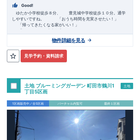
Good!
ゆたか小学校徒歩８分、 豊見城中学校徒歩１０分。通学
しやすいですね。
​ ​ ​ ​
「おうち時間を充実させたい！」
「帰ってきたくなる家がいい！」
「おしゃれなら建売住宅もありかも！」
物件詳細を見る
TEL:098-860-2201
（火・水曜日定休日、年末年始休み）
■
オプションではありません！全棟標準搭載
床下換気システ
見学予約・資料請求
ム・ガス衣類乾燥機・食洗器・宅配ボックス・玄関電子キー・
浴室換気乾燥機・防犯ガラス
■
１階廻りの構造材は
防腐・防蟻性
を確保するため、構造用集
成材に
ヒノキ
を使用しております！
土地 ブルーミングガーデン 町田市鶴川1
土地
■
長期優良住宅
もっと詳しく
「いい家を作って、きちんと手
丁目5区画
入れをして、長く大切に使う」という考え方の下、
国が定めた
7
つの厳しい技術基準をクリアした物件だけが認定を受けられる
1区画販売中／全5区画
バーチャル内覧可
最終１区画
長期優良住宅。
長期優良住宅として認定を受けるためには、国が定めた下記
7
つ
の技術基準をクリアする必要があります。東栄住宅は全棟でク
リア！①耐震性②劣化対策③維持管理性④住戸面積⑤省エネル
ギー性⑥居住環境⑦維持保全管理
そのほかの魅力として、住宅ローン金利優遇、固定資産税の減
税、中古市場での売却時にも有利です。
■
住宅性能評価ダブル
取得
もっと詳しく
「設計」と「建設」のダブルで性