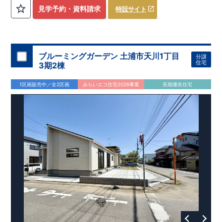
評価しております！ ​ 【
建設
住宅性能評価】
​
第三者機
見学予約・資料請求
特設サイト
関
​◆子育て環境良好！
により、建物完成までに
​
辻小学校
計4回
まで徒歩8分、
の検査が行われます！
内谷中学校
​
​ ◎こ
まで
の住宅の評価
徒歩9分！
​
幼稚園、保育園までは
​
国が定めた
耐震等級で最高の３
徒歩6分
圏内！
を取得！
​
◆
南東側6
地震
に強い
ｍ公道面！
住宅です！
​
陽光降りそそぐ明るい室内！
​
冬は暖かく夏は涼しくて快適♪ 省エネに
​
LDKは
16
帖
！
​
優れた
2（3）LDK
断熱等性能５
の間取りプラン採用！
を取得！
​ ​
その他項目も評価を受けてお
​
​◆こだわりの内装！
​
家
り、
族構成の変化に対応可能な可変型プラン！
性能に特化した
住宅です！
​
全居室
クローゼッ
ブルーミングガーデン 土浦市天川1丁目
分譲
ト付き！ ​
​◆充実した設備！
​
冬でも快適！LDK床暖房標準装
住宅
3期2棟
備♪
​
雨の日でも洗濯物が干せる
室内物干し
​
浴室乾燥暖房機
付き！
​
食洗機
付きシステムキッチン！
​
平日、休日 時間帯
1区画販売中／全2区画
みらいエコ住宅2026事業
長期優良住宅
問わずご案内可能です！
​
お気軽にお問い合わせください！
​
【お問い合わせ】TEL：
048-710-5571
(営業時間 9:30～
18:30 火水定休日)