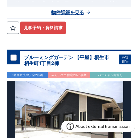
12
​
​
相鉄いずみ野
線
「いずみ野」駅
まで
バス
分
バス停「上飯
10
11
​
​
田」まで徒歩
分
「いずみ中央」駅
まで
バス
分
バス停「上
物件詳細を見る
8
飯田車庫」まで徒歩
分
,
​
☆
おすすめポイント
☆
[1]
多彩な収納プラン完備
★
​
【玄関土間収納】
スーツケースやベビーカーの収納にも便利
♪
見学予約・資料請求
​
【ウォークインクローゼット】
私服通勤でお洋服をたくさんお
​
持ちの方や、
流行ファッションがお好きな方にもおすすめ
♪
​
【全居室クローゼット完備】
お子様のお洋服の収納にも困らな
い
☆
​
​
【２階の廊下収納】
生活感の出る掃除機や、
日用品などのア
ブルーミングガーデン 【平屋】桐生市
分譲
イテムを目隠し収納ができる
♪
住宅
相生町1丁目2棟
​
​
【床下収納】
【大容量シューズクローゼット】
などの、あ
ったら嬉しい収納完備
☆
1区画販売中／全2区画
みらいエコ住宅2026事業
バーチャル内覧可
,
”
”
​
[2]
対面キッチンには、食洗器搭載
★
配膳・後片付け
が便利な
​
対面キッチン
には、
生活感を感じさせない
ビルトイン食洗器
を
搭載
,
​
[3]
浴室暖房乾燥機
雨の日や花粉の時期のお洗濯も安心！！
,
​
[4]
インナーバルコニー
広々インナーバルコニーは天候に左右
されずに利用可能♪
,
​
​
[5]
折上げ天井
主寝室には間接照明付折上天井仕上げで
ワンラ
ンク上の空間を演出♪
​
​
◎
暮らしに寄り添う住環境
◎
～徒歩圏内～
教育環境
／コンビ
​
​
ニ
/
ドラッグストア
／
公園
■周辺環境■
【教育施設】
715m
9
​
上和田小学校 約
（徒歩
分）
上和田中学校 約