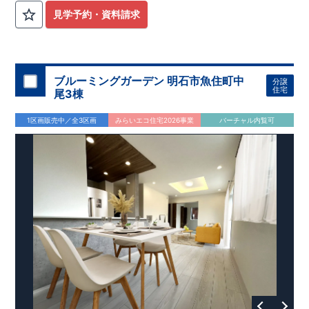
見学予約・資料請求
ブルーミングガーデン 明石市魚住町中
分譲
住宅
尾3棟
1区画販売中／全3区画
みらいエコ住宅2026事業
バーチャル内覧可