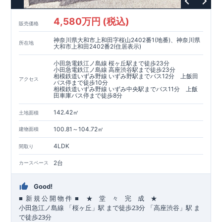
4,580万円 (税込)
販売価格
神奈川県大和市上和田字桜山2402番1(地番)、神奈川県
所在地
大和市上和田2402番2(住居表示)
小田急電鉄江ノ島線 桜ヶ丘駅まで徒歩23分
小田急電鉄江ノ島線 高座渋谷駅まで徒歩23分
相模鉄道いずみ野線 いずみ野駅までバス12分 上飯田
アクセス
バス停まで徒歩10分
相模鉄道いずみ野線 いずみ中央駅までバス11分 上飯
田車庫バス停まで徒歩8分
142.42㎡
土地面積
100.81～104.72㎡
建物面積
4LDK
間取り
2台
カースペース
Good!
■
■
★ 堂 々 完 成 ★
​ ​
​
新
規
公
開
物
件
23
​
​
小田急江ノ島
線
「桜ヶ丘」駅
まで
徒歩
分
「高座渋谷」駅
ま
23
で
徒歩
分