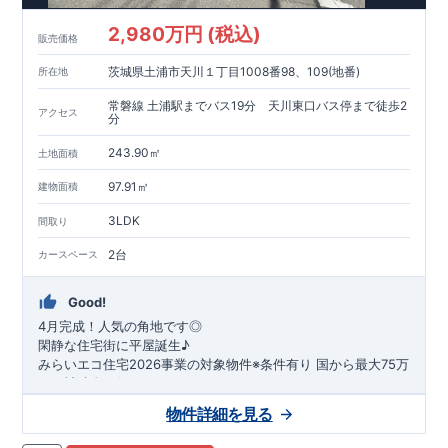
2,980万円 (税込)
販売価格
茨城県土浦市天川１丁目1008番98、109(地番)
所在地
常磐線 土浦駅までバス19分 天川東口バス停まで徒歩2
アクセス
分
243.90㎡
土地面積
97.91㎡
建物面積
3LDK
間取り
2台
カースペース
Good!
4月完成！人気の角地です◎
閑静な住宅街に平屋誕生♪
​みらいエコ住宅2026事業の対象物件※条件有り
​
国
から最大75万
円の補助金が得られます！
​※補助金額より事務手数料として99000 円（税込）及び振込手
物件詳細を見る
数料が差し引かれます。
★魅力的な間取り★
​・
玄関から
直接洗面所・浴室
へアクセスで
きる動線の為、