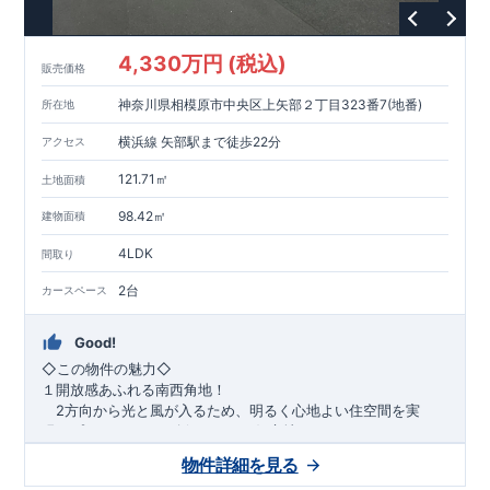
1200m
15
​
店 約
（徒歩
分）
たからやフレサ磯部店 約
1400m
18
【その他施設】
（徒歩
分）
550m
7
​
根岸台公園 約
（徒歩
分）
下磯部東子どもの広場 約
4,330万円 (税込)
757m
10
​
772m
10
​
販売価格
（徒歩
分）
新戸診療所 約
（徒歩
分）
相模原
900m
12
​
磯部郵便局 約
（徒歩
分）
磯部クリニック 約
神奈川県相模原市中央区上矢部２丁目323番7(地番)
所在地
948m
12
​
■
東栄住宅の家作り■
（徒歩
分）
■
ブルーミングガーデンのこだわり
■
​↑
↑ ​
■
​
各タイトルをクリック
長期優良住宅取得
【国が定めた７つ
横浜線 矢部駅まで徒歩22分
アクセス
​
​
の技術基準をクリア
☆
】
１
耐久性
/
２劣化対策
/
３維持管理性
４
住宅面積
/
５省エネルギー性
/
６
居住環境
/
７
維持保全管理
121.71㎡
土地面積
​
■
住宅性能評価ダブル取得
スマートフォンで見やすい特設サイ
​
トはこちら
★
物件のご案内は、
事前予約
が
オススメ
です
☆
98.42㎡
建物面積
​
​
スムーズにご案内が可能
♪
お気軽にお問い合わせください
♪
お
4LDK
TEL:0120-07-1081​
間取り
​
​
問い合わせお待ちしております
☆
※
未完成の
場合は、現地確認の他に
近くにある同仕様の完成物件をご案内
2台
カースペース
致します。
Good!
​◇この物件の魅力◇
１開放感あふれる南西角地！
2方向から光と風が入るため、明るく心地よい住空間を実
現。プライバシーも確保しやすい好立地です♪
​２
自然と利便が両立するロケーション！
物件詳細を見る
最寄りの矢部駅まで徒歩22分で、駅利用も可能。生活施設や