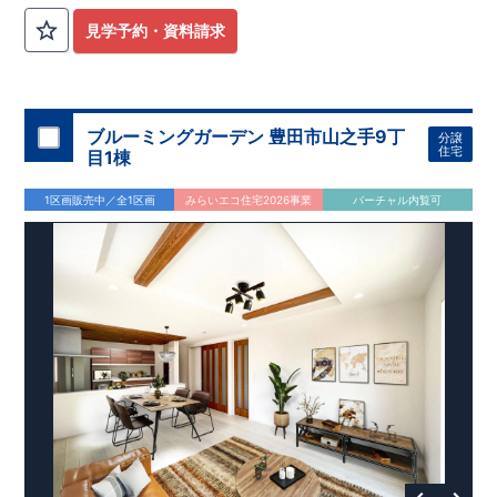
公園も身近にあり、快適な新生活が始められます♪
見学予約・資料請求
​◇アクセス◇
​・JR横浜線「矢部」駅まで徒歩22分
◇ロケーション◇
・相模原市立大野北小学校 徒歩22分
ブルーミングガーデン 豊田市山之手9丁
分譲
・コープときわ店 徒歩9分
住宅
目1棟
・フードワン淵野辺店 徒歩20分
​・セブンイレブン町田常盤店 徒歩11分
1区画販売中／全1区画
みらいエコ住宅2026事業
バーチャル内覧可
◇ブルーミングガーデンのこだわり◇
【全棟自社一貫体制】
・誰が、何をしたか。が明確だからこそ、お客様の安心に繋が
ります。
・設計、施工、営業が互いに協力しあい、最良のプランを提供
いたします。
・不要な中間マージンを抑えることで、コストダウンに努めて
います。
【耐震等級3取得】
・東栄住宅の建物は、国が定めた耐震等級で最高の3を取得。
建築基準法で定められた、｢数百年に一度発生する地震に対し
て、倒壊、崩壊しない。｣という基準から、さらに1.5倍の耐震
力を達成しています。
【住宅性能評価ダブル取得】
・設計住宅性能評価：建物設計段階で、国が認めた第三者機関