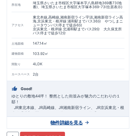
埼玉県さいたま市桜区大字塚本字八島耕地369番73(地
https://www.e-blooming.com/bukken/60075018/
所在地
番)、埼玉県さいたま市桜区大字塚本369-73(住居表示)
東北本線,高崎線,湘南新宿ライン宇須,湘南新宿ライン高
海,京浜東北・根岸線 浦和駅までバス36分 やつしまニ
ュータウンバス停まで徒歩6分
アクセス
京浜東北・根岸線 北浦和駅までバス29分 大久保支所
バス停まで徒歩12分
147.14㎡
土地面積
103.92㎡
建物面積
4LDK
間取り
2台
カースペース
Good!
ゆとりの敷地44坪！
​
整然とした街並みが魅力のこだわりの１
邸！
​ ​ ​
JR東北本線、JR高崎線、
JR湘南新宿ライン、
JR京浜東北・根
岸線「
浦和
」駅までバス36
分
バス停「
やつしまニュー
タウン
」まで徒歩6
分
​ ​
JR京浜東北・根岸線
「
北浦和
」駅までバ
物件詳細を見る
ス29
​◆子育て環境良好！
分
​
大久保小学校
バス停
まで徒歩12分、
「
大久保支所
大久保
」まで徒歩
中学
12分​
校
まで徒歩12分！
​
​◆設計・建設性能評価ｗ取得！
​
幼稚園、保育園までは
​
◎性能評価とは
徒歩20分
圏内！
​​
【
​
◆
設