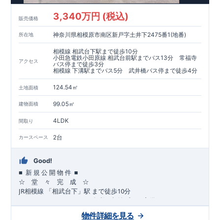
​​↓↓クリックで詳細ご紹介
3,340万円 (税込)
​◆耐震＋制震。
東栄セーフティーダンパー
標準装備◆
販売価格
​大きな揺れから家を守るだけではなく揺れそのものを軽減
神奈川県相模原市南区新戸字土井下2475番1(地番)
所在地
​建築基準法に定められた、「数百年に一度発生する地震に対し
て、倒壊、崩壊しない」
相模線 相武台下駅まで徒歩10分
​という基準から、さらに1.5倍の耐震力を達成しています。
小田急電鉄小田原線 相武台前駅までバス13分 常福寺
アクセス
バス停まで徒歩3分
相模線 下溝駅までバス5分 武井橋バス停まで徒歩4分
注文住宅のような個性あふれる間取り、
​住宅品質を担保しながらも
コストパフォーマンスの高さ
がブル
124.54㎡
土地面積
ーミングガーデンの魅力です。
「ここまでやってこの価格」
をぜひ体験してください。
99.05㎡
建物面積
4LDK
間取り
2台
カースペース
Good!
■
■
新
規
公
開
物
件
☆ 堂 々 完 成 ☆
JR
10
​
相模線
「相武台下」駅
まで
徒歩
分
,
☆
おすすめポイント
☆
[1]
多彩な収納プラン完備
★
【玄関土間収納】
物件詳細を見る
​​
スーツケースやベビーカーの収納にも便利
♪
【ウォークインク