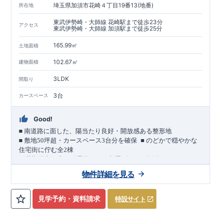
埼玉県加須市花崎４丁目19番13(地番)
所在地
東武伊勢崎・大師線 花崎駅まで徒歩23分
アクセス
東武伊勢崎・大師線 加須駅まで徒歩25分
165.99㎡
土地面積
102.67㎡
建物面積
3LDK
間取り
3台
カースペース
Good!
■
南道路に面した、陽当たり良好・開放感ある整形地
​
■
敷地
50
坪超・カースペース
3
台分を確保
■
のどかで穏やかな
住宅街に佇む全
2
棟
（長期優良住宅／耐震等級３・制震ダンパー採用）
車道
7.0m
南道路
12.0m
（歩道含む・
）に面した、
開放感と陽当
物件詳細を見る
たりに恵まれた立地。
約
12m
超
南北に長い整形地を活かし、
建物南側には
の奥行きが
あり、
採光・通風・プライバシー性にも配慮した敷地計画で
見学予約・資料請求
特設サイト
す。
3
■
買物施設が徒歩圏内
・ローソン 徒歩
分
・ドラッグストアコ