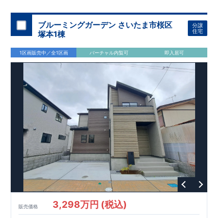
スモス 徒歩約
10
分
・クスリのアオキ 徒歩約
10
分
・ビバモール
加須 徒歩
13
分
間取りのポイント
ブルーミングガーデン さいたま市桜区
分譲
LDK
約
19.5
帖
​陽当たりよく開放
■ 1
号棟
のゆとりあるリビング
住宅
塚本1棟
感があります。
■
共通
1区画販売中／全1区画
バーチャル内覧可
即入居可
・主寝室は将来仕切れる可変型プラン
・
2
階洋室
2
部屋にウォー
クインクローゼット設置
住宅設備のポイント
■
太陽光発電（フラットプラン）採用
月額サービス料
0
円で利用可
能
■
ホテルライクで実用的な洗面空間
（
オープンサニタリーirodori
/
詳細ページへ）
家計にやさしい住宅性能
■
長期優良住宅
住宅ローン控除額の優遇、
固定資産税の減額期間
延長など
税制面でのメリットが受けられます。
■
耐震等級
３
＋
制震ダンパー
建築基準法の
1.5
倍の耐震性。
地震保
険の割引（最大
50
％）対象です。
​ ​
​
現地のご案内・資料請求 受付中
■完成済みにつき、
実際の
​
​
建物・設備・間取りを
現地にてご確認いただけます。
ま
ずはお気軽にお問い合わせください。
3,298万円 (税込)
TEL
：
0120-44-1081
販売価格
（
9:30
～
18:30
／火水曜休み）
スマートフォンで見やすい特設サイトはこちら