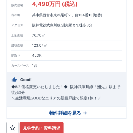
4,490万円 (税込)
販売価格
兵庫県西宮市東鳴尾町２丁目134番13(地番)
所在地
阪神電鉄武庫川線 洲先駅まで徒歩3分
アクセス
76.70㎡
土地面積
123.04㎡
建物面積
4LDK
間取り
1台
カースペース
Good!
​
◆8/3
価格変更いたしました！◆
阪神武庫川線
「洲先」
駅まで
​
徒歩
3
分
＼生活環境
GOOD
なエリアの新築戸建て限定1棟！／
・4
LDK
→5
LDK
へ
間取り変更可能
・衣類の収納に便利な
ウォー
クインクローゼット
・2部屋から行き来できる
続きバルコニー
物件詳細を見る
・デザインと機能性を兼ね備えた
オープンサニタリー
irodori
・
​
リビング全体を見渡せる
・網戸
11万円
(
税込
)
で設置可能！
対面キッチン
（オプション）
・お買い物施設（関西ス
​
ーパー）
↓クリックすると特設ページにジャンプします↓
徒歩10分
(
約787ｍ
)
見学予約・資料請求
2024
年グッドデザイン賞
3
プロジェクト同時受賞
○
・
「木造