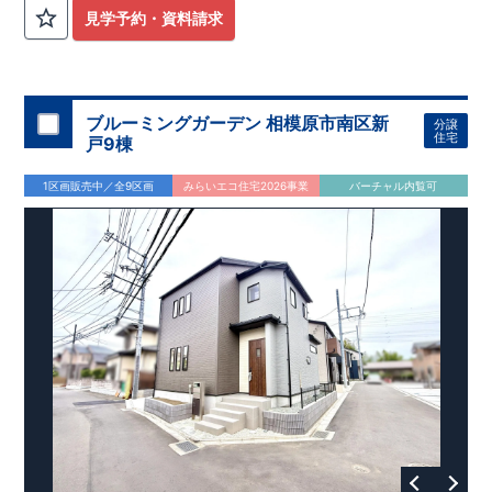
外から帰ってきたお子様も
お部屋を汚さず
に安心です♪
見学予約・資料請求
​・
キッチンには
食器洗い機完備
◎家事の
負担軽減
に！
・キッチン横に
パントリー付き♪
​・オープンサニタリーirodori採用！
​
段差のない
シームアンダーボウル仕様で
お手入れ簡単◎
​・主寝室には
アクセントクロス
使用♪
ブルーミングガーデン 相模原市南区新
分譲
住宅
戸9棟
​↓↓クリックで詳細ご紹介
◆充実の
アフターサポート
◆
1区画販売中／全9区画
みらいエコ住宅2026事業
バーチャル内覧可
​東栄住宅では、お引き渡し後最大4回の無料点検と、最長60年
間の品質保証を実施。
​お引き渡しからが本当のお付き合いだと考え、アフターサービ
スを外部の業者に委託せず、
​東栄住宅グループ「東栄ホームサービス株式会社」にて責任を
もって対応いたします。
​​↓↓クリックで詳細ご紹介
◆
長期優良住宅
【済】◆
​当物件は国から定められた7つの技術基準をクリアした認定住
宅！
​住宅ローンの金利優遇、税金面の優遇が得られるなどの、金銭
的メリットが大きいのも魅力です。
​東栄住宅はパワービルダーで所得数No.1です！