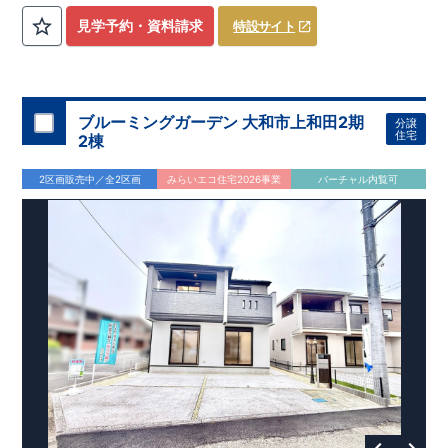
を気にせず過ごせるお子様やペットの遊び
​
​ スペースや、
見学予約・資料請求
特設サイト
DIY
・お友達とのおしゃべり空間に！
​ ​
・混みがちな朝でも家族
と共有して使える
​
ワイド洗面
は、デザインもオシャレで
​
・
お車好きの方やお客様がよく来られる方！
​
駐車場を
4
台
分
ホテルライクな
洗面室
に！
確保（車種による）！
道路から建物まで距離があるので
通行人の視線が気になら
ない！
ブルーミングガーデン 大和市上和田2期
分譲
・
書斎
は仕事や趣味の部屋だけでなく、
​ ストーブや扇風機な
住宅
2棟
どの季節モノ、 ​ 家族の衣類など収納スペースとしても ​ 使
える便利な空間！ ​ ​
・
奥行のある
インナーバルコニー
は
​
雨が
2区画販売中／全2区画
みらいエコ住宅2026事業
バーチャル内覧可
降り込みにくいので、
スマートフォンで見やすい特設サイトはこちら
​ 急な天気の変化にも対応できる！
https://www.e-blooming.com/bukken/83975016/