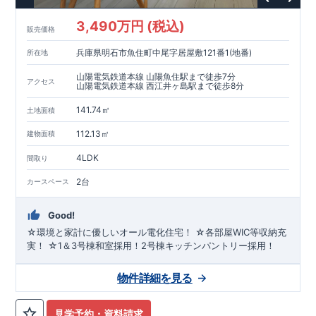
3,490万円 (税込)
販売価格
兵庫県明石市魚住町中尾字居屋敷121番1(地番)
所在地
山陽電気鉄道本線 山陽魚住駅まで徒歩7分
アクセス
山陽電気鉄道本線 西江井ヶ島駅まで徒歩8分
141.74㎡
土地面積
112.13㎡
建物面積
4LDK
間取り
2台
カースペース
Good!
☆環境と家計に優しいオール電化住宅！ ☆各部屋WIC等収納充
実！ ☆1＆3号棟和室採用！2号棟キッチンパントリー採用！
物件詳細を見る
見学予約・資料請求