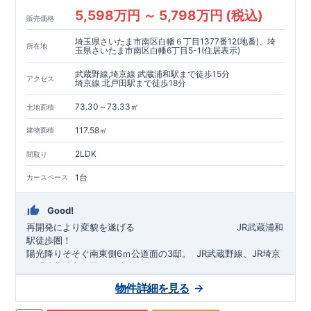
5,598万円 ～ 5,798万円 (税込)
販売価格
埼玉県さいたま市南区白幡６丁目1377番12(地番)、埼
所在地
玉県さいたま市南区白幡6丁目5-1(住居表示)
武蔵野線,埼京線 武蔵浦和駅まで徒歩15分
アクセス
埼京線 北戸田駅まで徒歩18分
73.30～73.33㎡
土地面積
117.58㎡
建物面積
2LDK
間取り
1台
カースペース
Good!
再開発により変貌を遂げる
​
JR武蔵浦和
駅徒歩圏！
陽光降りそそぐ南東側6ｍ公道面の3邸。
​
JR武蔵野線、JR埼京
線「
武蔵浦和
」駅まで徒歩15
分
​
自転車で約5分
物件詳細を見る
​◆設計・建設性能評価ｗ取得！
JR埼京線
「
北戸田
​
」駅まで徒歩18分​
◎性能評価とは
​​
​
【
設計
住
宅性能評価】
​
建物設計段階で、国が定めた
自転車で約6分
第三者機関
が