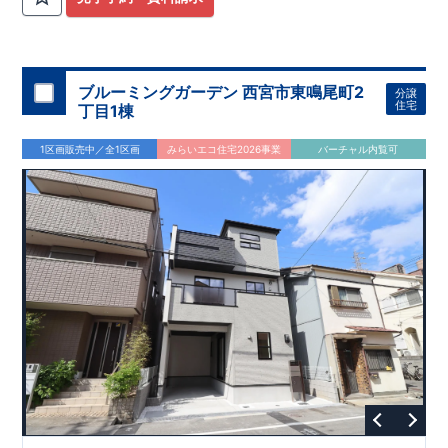
ブルーミングガーデン 西宮市東鳴尾町2
分譲
住宅
丁目1棟
1区画販売中／全1区画
みらいエコ住宅2026事業
バーチャル内覧可