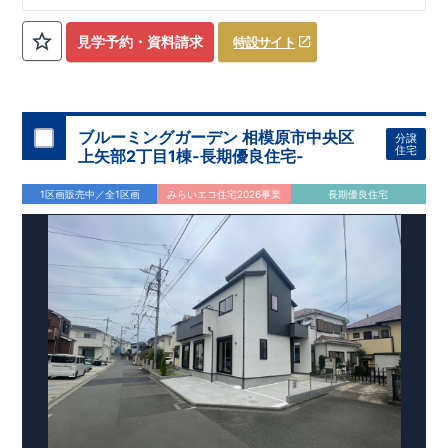
ローゼット】
私服通勤でお洋服をたくさんお持ちの方や、
流行ファッション
見学予約・資料請求
特設サイト
​​
がお好きな方にもおすすめ
♪
【全居室クローゼット完備】
​​
お子様のお洋服の収納にも困らない
☆
【２階の廊下収納】
​
生活感の出る掃除機や、
日用品などのアイテムを目隠し収納が
​​
​
できる
♪
【床下収納】
【大容量シューズクローゼット】
などの、あったらうれしい収納完備
☆
ブルーミングガーデン 相模原市中央区
分譲
,
[2]
対面キッチンには、食洗器搭載
★
住宅
上矢部2丁目1棟-長期優良住宅-
”
”
配膳・後片付け
が便利な
対面キッチン
には、
生活感を感じさせない
ビルトイン食洗器
を搭載
1区画販売中／全1区画
みらいエコ住宅2026事業
長期優良住宅
,
[4]
上部吹抜け
明るく開放的な空間を演出
♪
◎
暮らしに寄り添う住環境
◎
～徒歩圏内～
教育環境
／コンビニ
/
ドラッグストア
／
公園
■周辺環境■
【教育施設】
593m
8
​
せんだん保育園 約
（徒歩
分）
新磯保育園 約
784m
10
715m
9
​
​相陽中
（徒歩
分）
新磯小学校 約
（徒歩
分）
学
m
25
​
校 約2000
（徒歩
分）
【買い物施設】
556m
7
​
ローソン相模原磯部店 約
（徒歩
分）
ファミリーマート
1100m
4
​
座間一丁目店 約
（徒歩
1
分）
ドラッグセイムス座間