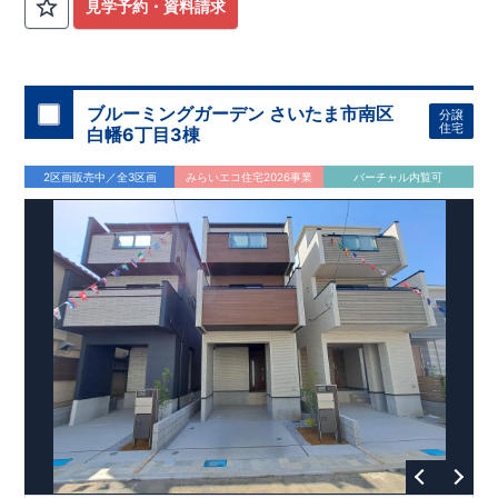
計
広々とした敷地！
住宅性能評価】
​
​
敷地は
建物設計段階で、国が定めた
44坪超
！
​
LDKは
18
帖
！
​
第三者機
4LDK
の
見学予約・資料請求
関
間取りプラン採用！
が評価しております！ ​ 【
​
​◆こだわりの内装！
建設
住宅性能評価】
​
2階洋室のうち一
​
第三
者機関
室は
開放的な勾配天井
により、建物完成までに
！
​
全居室
計4回
クローゼット付き！ ​ リビ
の検査が行われます！
​
​
◎この住宅の評価
ングはおしゃれな
​
折上天井
国が定めた
♪
​
​◆充実した設備！
耐震等級で最高の３
​
雨の日でも
を取得！
地震に強い
洗濯物が干せる
住宅です！
室内物干し
​
冬は暖かく夏は涼しくて快適♪ 省エ
​
浴室乾燥暖房機
付き！
​
食洗機
ネに優れた
付きシステムキッチン！
断熱等性能５
を取得！
​ ​
平日、休日 時間帯問わずご案内可
​ ​
その他項目も評価を受け
ブルーミングガーデン さいたま市南区
分譲
ており、
能です！
性能に特化した
​
お気軽にお問い合わせください！
住宅です！
​
【お問い合わせ】
住宅
白幡6丁目3棟
TEL：
048-710-5571
(営業時間 9:30～18:30 火水定休日)
2区画販売中／全3区画
みらいエコ住宅2026事業
バーチャル内覧可