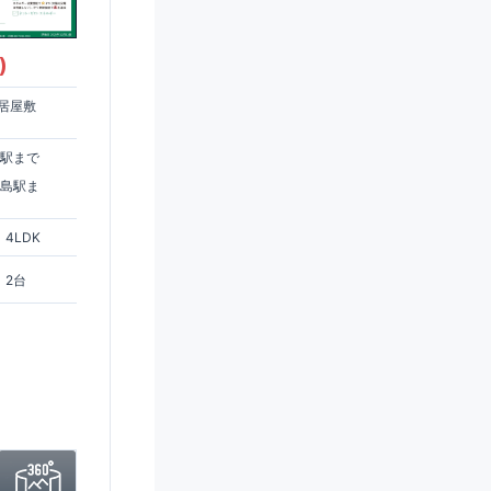
)
居屋敷
住駅まで
ヶ島駅ま
4LDK
2台