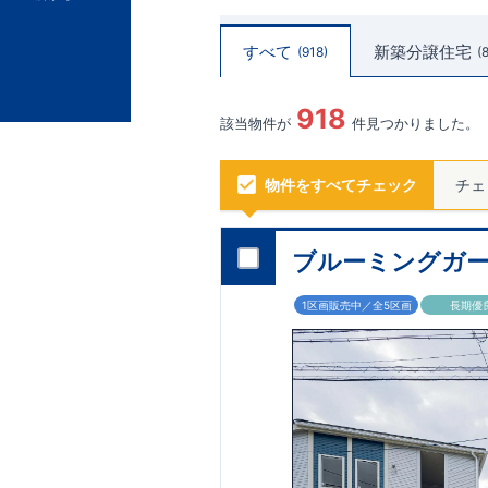
すべて
新築分譲住宅
918
918
該当物件が
件見つかりました。
物件をすべてチェック
チェ
ブルーミングガー
1区画販売中／全5区画
長期優