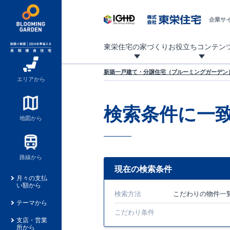
企業サ
東栄住宅の家づくり
お役立ちコンテン
地震に強い東栄住宅！ブルーミングガーデンは全棟住宅性能評価最高等級を取得！
「暮らしを豊かに」「帰ってきたくなる家」「お家時間を充実させたい」その想いから自社の設計士がお客様のニーズを反映した住み心地の良い新たな仕様を定期的にお届けしていきます。
設計から完成まで、国が定めた第三者機関が住宅性能を評価します
不動産（新築一戸建て・土地・条件付売地）購入は、各種手続きや見慣れない言葉などがたくさんあります。そんな不安もスッキリ解消！
東栄住宅に関する大切なキーワードの意味を一覧から見ることができます。
自社設計士考案の新仕様プロジェクト始動！
揺れに耐えるだけではなく、揺れ自体を低減し
ブルーミングガーデンは全棟住宅性能表示制度
家づくりのプロである業者さん、内情を知り尽くした東栄住宅の社員にも
現地見学するとメリットいっぱい！気になる物
家づくりのプロにも選ばれています
もっと暮らし快適プロジェクト
新築一戸建て・分譲住宅（ブルーミングガーデン）
エリアから
検索条件に一
地図から
路線から
現在の検索条件
月々の支払
い額から
検索方法
こだわり
の物件一
テーマから
こだわり条件
支店・営業
所から