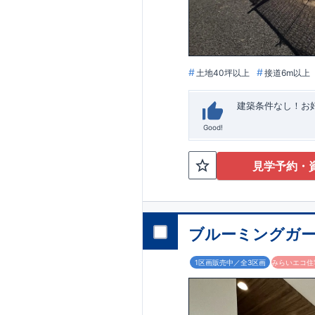
います。
■
アフ
期にわたり維持す
がございます。も
土地40坪以上
接道6m以上
建築条件なし！​
Good!
見学予約・
ブルーミングガー
1区画販売中／全3区画
みらいエコ住宅