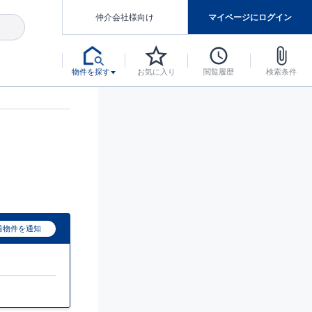
仲介会社様向け
マイページにログイン
物件を探す
お気に入り
閲覧履歴
検索条件
アした認定住宅です。
マンスには自信があります。
デザインテイストごとにサブブランドを開設し、意匠性の高い住宅を、よりわかりやすく、手の届きやすい形でご提案していきます。
東栄住宅では、お引渡し後最大10回の無料定期点検と最大60年間の品質保証を実施しています。
当サイトについて、ブルーミングガーデンシリーズに関して、東栄ホームサービス株式会社について。
デザインで、分譲住宅を変えていく。
着物件を通知