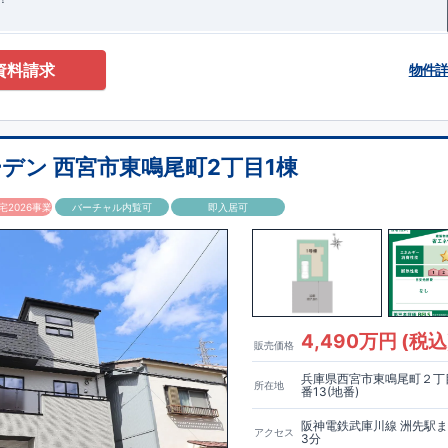
資料請求
物件
デン 西宮市東鳴尾町2丁目1棟
2026事業
バーチャル内覧可
即入居可
4,490万円 (税込
販売価格
兵庫県西宮市東鳴尾町２丁目
所在地
番13(地番)
阪神電鉄武庫川線 洲先駅
アクセス
3分