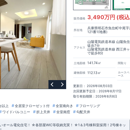
3,490万円 (税込
販売価格
兵庫県明石市魚住町中尾字
所在地
121番1(地番)
山陽電気鉄道本線 山陽魚
徒歩7分
アクセス
山陽電気鉄道本線 西江井
で徒歩8分
141.74㎡
土地面積
間取り
112.13㎡
カースペ
建物面積
ース
更新日： 2026年08月03日
次回更新予定日：2026年8月17日
取引有効期限：2026年8月8日
台以上
全居室クローゼット付
全室南向き
フローリング
ワイドバルコニー
折上天井
全室南窓
勾配天井
オール電化住宅！ ☆各部屋WIC等収納充実！ ☆1＆3号棟和室採用！2号棟キッ
！