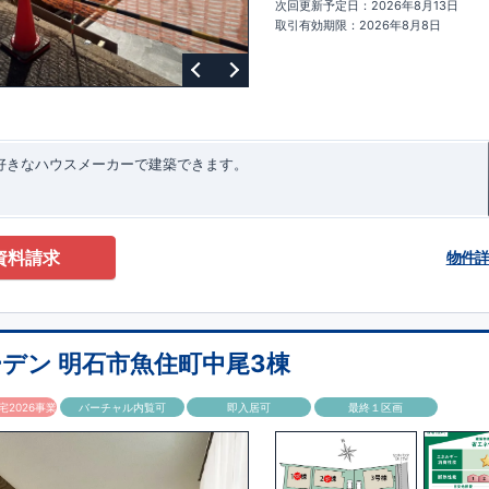
次回更新予定日：2026年8月13日
ターサポート
もっと詳しく
快適に暮らすことができる住宅の品質を長
取引有効期限：2026年8月8日
るには、定期的な点検を実施することが重要です。
最大
60
年間の保証制度
ちろん、定期点検以外でも万一不具合が発生した際は対応いたします。
お好きなハウスメーカーで建築できます。
資料請求
物件
デン 明石市魚住町中尾3棟
2026事業
バーチャル内覧可
即入居可
最終１区画