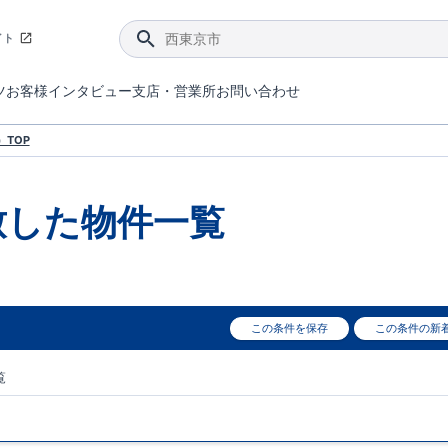
イト
ツ
お客様インタビュー
支店・営業所
お問い合わせ
てダメージを抑える制震技術。
4分野6項目で最高等級を取得！
ブルーミングガーデンは選ばれています。
件があったら行ってみよう！
ブルーミングガーデンは全棟で断熱等性能等級の「5」以上を標準取得しています。
東栄住宅では、地盤に特化した造成部門を社内に設置しお客様が安心して暮らせる土地をご提供するために、様々な取り組みを行っています。
声を大きくしてお伝えすることではないけど、実際に住んでみるとわかってくる。ブルーミングガーデンがこだわる「暮らしやすさ」を少しだけご紹介。
住宅にまつわるコラム。エリアから、キーワードから検索ができます。
室内空間を快適に保つ断熱性能
｢良い家を作って、きちんと手入れをして、長く大切に使う｣ことを目的とした、国が定めた7つの技術基準をクリ
ここまでやって低価格。コストパフォー
東栄住宅の特徴のひとつが自社一貫体制。土地の仕入れからお客様のご入居まで、東栄住宅のスタッフが携わっています。
東栄住宅の『分譲住宅』、『注文住宅』をご紹介いただくことでご紹介者様・ご成約いただいたお客様双方に特典をお贈りします。
TOP
致した
物件一覧
この条件を保存
この条件の新
覧