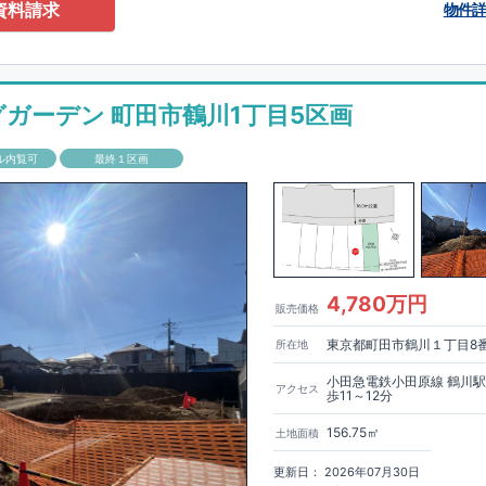
0-2201
（火・水曜日定休日、年末年始休み）
資料請求
物件
ありません！全棟標準搭載
床下換気システム・ガス衣類乾燥機・食洗器・宅
電子キー・浴室換気乾燥機・防犯ガラス
材は
防腐・防蟻性
を確保するため、構造用集成材に
ヒノキ
を使用しておりま
グガーデン 町田市鶴川1丁目5区画
もっと詳しく
「いい家を作って、きちんと手入れをして、長く大切に使う」
ル内覧可
最終１区画
、
国が定めた
7
つの厳しい技術基準をクリアした物件だけが認定を受けられ
て認定を受けるためには、国が定めた下記
7
つの技術基準をクリアする必要
住宅は全棟でクリア！①耐震性②劣化対策③維持管理性④住戸面積⑤省エネ
境⑦維持保全管理
して、住宅ローン金利優遇、固定資産税の減税、中古市場での売却時にも有
能評価ダブル取得
もっと詳しく
「設計」と「建設」のダブルで
4,780万円
販売価格
います！図面を第三者機関へ提出します。外部評価委員が建設中に
3
回、竣
査が行われます。構造の安定、劣化の軽減、維持管理への配慮、温熱環
東京都町田市鶴川１丁目8
所在地
空間アイディアを
ショート動画
で
費量（断熱等性能）の必須
す。
ここをクリッ
ク
4
分野、空気環境で、最高等級取得！
■
耐震等級
東栄住宅の建物は、国が定めた耐震最高等級
3
を取得。建築基準法に定め
小田急電鉄小田原線 鶴川
アクセス
歩11～12分
に一度発生する地震に対して、倒壊、崩壊しない｣という基準から、さらに
成しています。
■
耐風等級
2
災害時の損傷の受けにくさを評価されていま
156.75㎡
土地面積
定められている暴風による力（
500
年に
1
度）のさらに
1.2
倍の暴風に対して
ことで耐風最高等級
2
を取得しています。
■
自社一貫体制
もっと詳しく
東
更新日： 2026年07月30日
入れ、設計、施工、販売、メンテナンスまで、すべてのプロセスに携わって