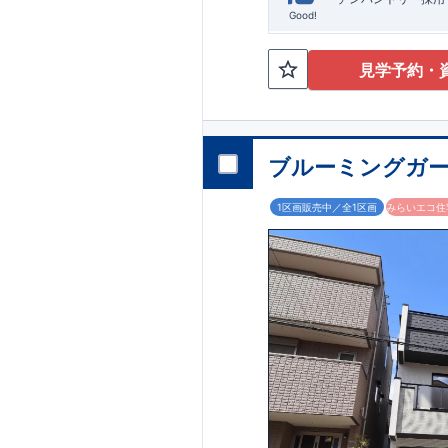
Good!
見学予約・
ブルーミングガー
1区画販売中／全1区画
みらいエコ住宅