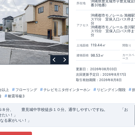
沖縄県豊見城市字豊見城宜保
所在地
番3(地番)
沖縄都市モノレール 旭橋
ス11分 宜保入口バス停ま
分
アクセス
沖縄都市モノレール 壺川
ス15分 宜保入口バス停ま
分
119.44㎡
土地面積
間取り
98.53㎡
カースペ
建物面積
ース
更新日： 2026年08月03日
次回更新予定日：2026年8月17日
取引有効期限：2026年8月8日
台以上
フローリング
テレビモニタ付インターホン
リビングイン階段
栓
耐震等級3
歩８分、 豊見城中学校徒歩１０分。通学しやすいですね。
​ ​ ​ ​
「お
せたい！」
なる家がいい！」
建売住宅もありかも！」