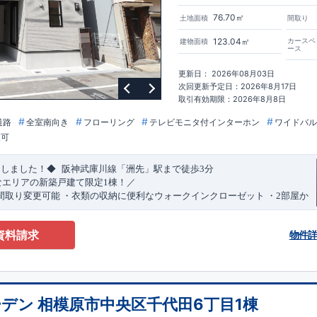
76.70㎡
土地面積
間取り
123.04㎡
カースペ
建物面積
ース
更新日： 2026年08月03日
次回更新予定日：2026年8月17日
取引有効期限：2026年8月8日
道路
全室南向き
フローリング
テレビモニタ付インターホン
ワイドバル
更可
​
​
たしました！◆
阪神武庫川線
「洲先」
駅まで
徒歩
3
分
なエリアの新築戸建て限定1棟！／
間取り変更可能
・衣類の収納に便利な
ウォークインクローゼット
・2部屋か
きバルコニー
・デザインと機能性を兼ね備えた
オープンサニタリー
irodori
​
​
見渡せる
対面キッチン
・お買い物施設（関西スーパー）
徒歩10分
(
約787ｍ
)
資料請求
物件
)
で設置可能！
（オプション）
特設ページにジャンプします↓
ザイン賞
3
プロジェクト同時受賞
・
「木造住宅用制震ダンパー/
東栄セー
・
「地盤改良工法/R-Evolve
パイル」
・
「宅地開発手法/
簡単に地図から
回キッズデザイン
賞
受賞
・
2024
年、東栄住宅の新たな空間提案
「マルチ
デン 相模原市中央区千代田6丁目1棟
可能です！
受賞いたしました！
○
耐震等級最高
等
級3
・数百年に一度の地震に耐える
​
い合わせください♪
！
・さらに繰り返しの地震に強い
西宮営業所
TEL
制震
：
0798-38-1246
ダンパー
採用で安心！
(
定休日：火・水・年末
○
BELS
・