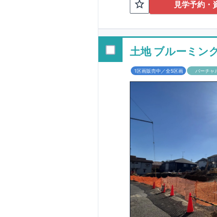
TEL:098-86
見学予約・
■
オプションでは
配ボックス・玄関
■
１階廻りの構造
す！
土地 ブルーミン
■
長期優良住宅
1区画販売中／全5区画
バーチャ
という考え方の下
る長期優良住宅。
長期優良住宅とし
があります。東栄
ルギー性⑥居住環
そのほかの魅力と
利です。
■
住宅性
性能を評価されて
工時に
1
回の現場検
■
当社こだわりの
境・エネルギー消
ご紹介していま
3
もっと詳しく
られた、｢数百年
1.5
倍の耐震力を達
す。建築基準法に
も損傷を生じない
栄住宅は土地の仕