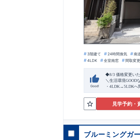
3階建て
24時間換気
南
4LDK
全室南窓
間取変
◆8/3
価格変更い
＼生活環境
GOOD
Good!
・4
LDK
→5
LDK
へ
ら行き来できる
続
・リビング全体を
見学予約・
・網戸
11万円
(
税込
↓クリックすると
2024
年グッドデ
○
フティダンパー」
消せる道」
○
第18
ブルーミングガー
エント
平日・休日ご内覧
ラ
ンス」
が
力の
ぜひお気軽にお問
1.5
倍の耐震性