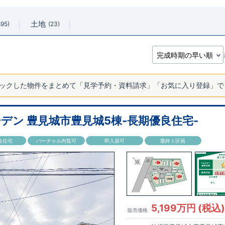
土地
895
23
ックした物件をまとめて「見学予約・資料請求」「お気に入り登録」で
デン 豊見城市豊見城5棟-長期優良住宅-
良住宅
バーチャル内覧可
即入居可
最終１区画
5,199万円 (税込
販売価格