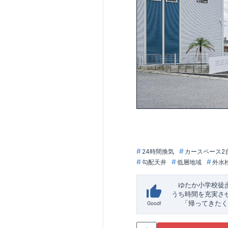
24時間換気
カースペース2
勾配天井
低層地域
外水
ゆたか小学校徒
うち時間を充実さ
「帰ってきたく
Good!
「おしゃれなら