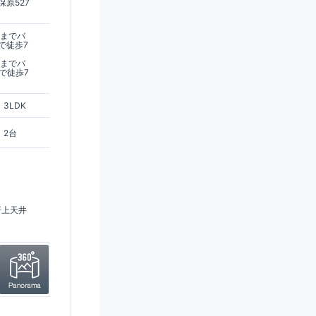
原527
駅までバ
で徒歩7
駅までバ
で徒歩7
3LDK
2台
折上天井