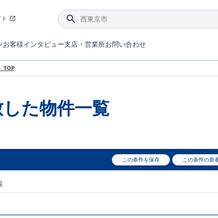
イト
ツ
お客様インタビュー
支店・営業所
お問い合わせ
てダメージを抑える制震技術。
4分野6項目で最高等級を取得！
ブルーミングガーデンは選ばれています。
件があったら行ってみよう！
ブルーミングガーデンは全棟で断熱等性能等級の「5」以上を標準取得しています。
東栄住宅では、地盤に特化した造成部門を社内に設置しお客様が安心して暮らせる土地をご提供するために、様々な取り組みを行っています。
声を大きくしてお伝えすることではないけど、実際に住んでみるとわかってくる。ブルーミングガーデンがこだわる「暮らしやすさ」を少しだけご紹介。
住宅にまつわるコラム。エリアから、キーワードから検索ができます。
室内空間を快適に保つ断熱性能
｢良い家を作って、きちんと手入れをして、長く大切に使う｣ことを目的とした、国が定めた7つの技術基準をクリ
ここまでやって低価格。コストパフォー
東栄住宅の特徴のひとつが自社一貫体制。土地の仕入れからお客様のご入居まで、東栄住宅のスタッフが携わっています。
東栄住宅の『分譲住宅』、『注文住宅』をご紹介いただくことでご紹介者様・ご成約いただいたお客様双方に特典をお贈りします。
TOP
致した
物件一覧
この条件を保存
この条件の新
覧