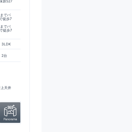
原527
駅までバ
で徒歩7
駅までバ
で徒歩7
3LDK
2台
折上天井