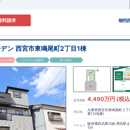
資料請求
物件
デン 西宮市東鳴尾町2丁目1棟
2026事業
バーチャル内覧可
即入居可
4,490万円 (税込
販売価格
兵庫県西宮市東鳴尾町２丁目
所在地
番13(地番)
阪神電鉄武庫川線 洲先駅
アクセス
3分