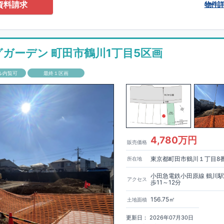
0-2201
（火・水曜日定休日、年末年始休み）
資料請求
物件
ありません！全棟標準搭載
床下換気システム・ガス衣類乾燥機・食洗器・宅
電子キー・浴室換気乾燥機・防犯ガラス
材は
防腐・防蟻性
を確保するため、構造用集成材に
ヒノキ
を使用しておりま
グガーデン 町田市鶴川1丁目5区画
もっと詳しく
「いい家を作って、きちんと手入れをして、長く大切に使う」
ル内覧可
最終１区画
、
国が定めた
7
つの厳しい技術基準をクリアした物件だけが認定を受けられ
て認定を受けるためには、国が定めた下記
7
つの技術基準をクリアする必要
住宅は全棟でクリア！①耐震性②劣化対策③維持管理性④住戸面積⑤省エネ
境⑦維持保全管理
して、住宅ローン金利優遇、固定資産税の減税、中古市場での売却時にも有
能評価ダブル取得
もっと詳しく
「設計」と「建設」のダブルで
4,780万円
販売価格
います！図面を第三者機関へ提出します。外部評価委員が建設中に
3
回、竣
査が行われます。構造の安定、劣化の軽減、維持管理への配慮、温熱環
東京都町田市鶴川１丁目8
所在地
空間アイディアを
ショート動画
で
費量（断熱等性能）の必須
す。
ここをクリッ
ク
4
分野、空気環境で、最高等級取得！
■
耐震等級
東栄住宅の建物は、国が定めた耐震最高等級
3
を取得。建築基準法に定め
小田急電鉄小田原線 鶴川
アクセス
歩11～12分
に一度発生する地震に対して、倒壊、崩壊しない｣という基準から、さらに
成しています。
■
耐風等級
2
災害時の損傷の受けにくさを評価されていま
156.75㎡
土地面積
定められている暴風による力（
500
年に
1
度）のさらに
1.2
倍の暴風に対して
ことで耐風最高等級
2
を取得しています。
■
自社一貫体制
もっと詳しく
東
更新日： 2026年07月30日
入れ、設計、施工、販売、メンテナンスまで、すべてのプロセスに携わって