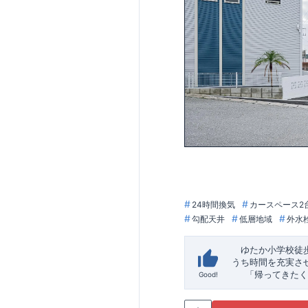
24時間換気
カースペース2
勾配天井
低層地域
外水
ゆたか小学校徒
うち時間を充実さ
「帰ってきたく
Good!
「おしゃれなら