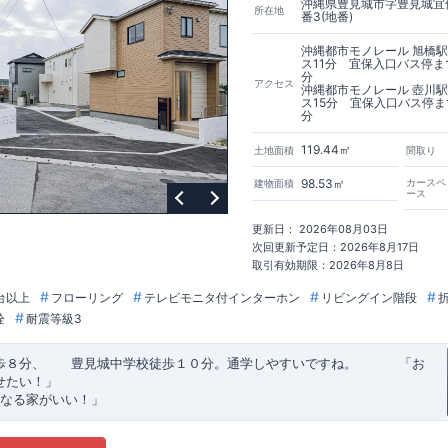
沖縄県豊見城市字豊見城宜保
所在地
番3(地番)
沖縄都市モノレール 旭橋
ス11分 宜保入口バス停ま
分
アクセス
沖縄都市モノレール 壺川
ス15分 宜保入口バス停ま
分
119.44㎡
土地面積
間取り
98.53㎡
カースペ
建物面積
ース
更新日： 2026年08月03日
次回更新予定日：2026年8月17日
取引有効期限：2026年8月8日
台以上
フローリング
テレビモニタ付インターホン
リビングイン階段
栓
耐震等級3
歩８分、 豊見城中学校徒歩１０分。通学しやすいですね。
​ ​ ​ ​
「お
せたい！」
なる家がいい！」
建売住宅もありかも！」