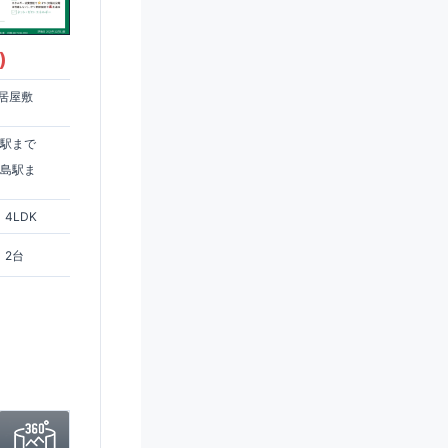
)
居屋敷
住駅まで
ヶ島駅ま
4LDK
2台