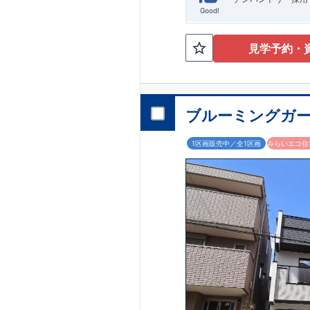
Good!
見学予約・
ブルーミングガー
1区画販売中／全1区画
みらいエコ住宅