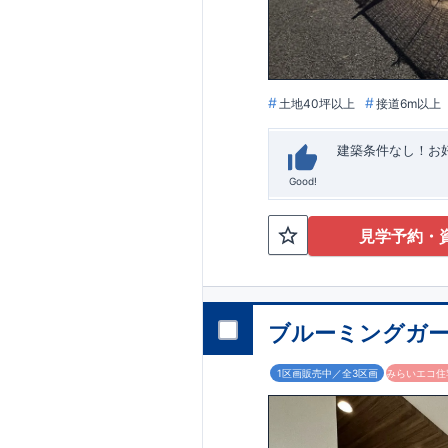
います。
■
アフ
期にわたり維持す
がございます。も
土地40坪以上
接道6m以上
建築条件なし！​
Good!
見学予約・
ブルーミングガー
1区画販売中／全3区画
みらいエコ住宅