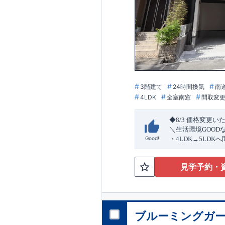
3階建て
24時間換気
南
4LDK
全室南窓
間取変
◆8/3
価格変更い
＼生活環境
GOOD
Good!
・4
LDK
→5
LDK
へ
ら行き来できる
続
・リビング全体を
見学予約・
・網戸
11万円
(
税込
↓クリックすると
2024
年グッドデ
○
フティダンパー」
消せる道」
○
第18
ブルーミングガー
エント
平日・休日ご内覧
ラ
ンス」
が
力の
ぜひお気軽にお問
1.5
倍の耐震性