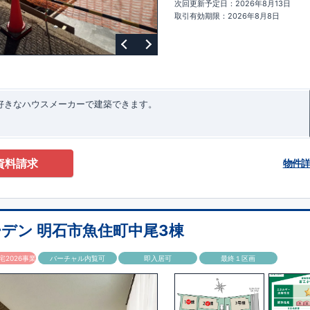
次回更新予定日：2026年8月13日
ターサポート
もっと詳しく
快適に暮らすことができる住宅の品質を長
取引有効期限：2026年8月8日
るには、定期的な点検を実施することが重要です。
最大
60
年間の保証制度
ちろん、定期点検以外でも万一不具合が発生した際は対応いたします。
お好きなハウスメーカーで建築できます。
資料請求
物件
デン 明石市魚住町中尾3棟
2026事業
バーチャル内覧可
即入居可
最終１区画