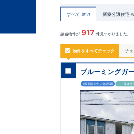
すべて
新築分譲住宅
917
917
該当物件が
件見つかりました。
物件をすべてチェック
チェ
ブルーミングガー
1区画販売中／全5区画
長期優