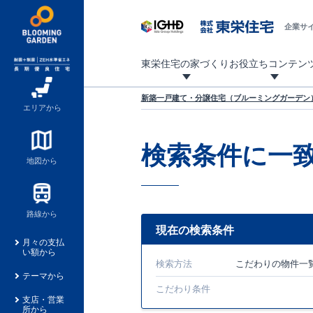
企業サ
東栄住宅の家づくり
お役立ちコンテン
地震に強い東栄住宅！ブルーミングガーデンは全棟住宅性能評価最高等級を取得！
「暮らしを豊かに」「帰ってきたくなる家」「お家時間を充実させたい」その想いから自社の設計士がお客様のニーズを反映した住み心地の良い新たな仕様を定期的にお届けしていきます。
設計から完成まで、国が定めた第三者機関が住宅性能を評価します
不動産（新築一戸建て・土地・条件付売地）購入は、各種手続きや見慣れない言葉などがたくさんあります。そんな不安もスッキリ解消！
東栄住宅に関する大切なキーワードの意味を一覧から見ることができます。
自社設計士考案の新仕様プロジェクト始動！
揺れに耐えるだけではなく、揺れ自体を低減し
ブルーミングガーデンは全棟住宅性能表示制度
家づくりのプロである業者さん、内情を知り尽くした東栄住宅の社員にも
現地見学するとメリットいっぱい！気になる物
家づくりのプロにも選ばれています
もっと暮らし快適プロジェクト
新築一戸建て・分譲住宅（ブルーミングガーデン）
エリアから
検索条件に一
地図から
路線から
現在の検索条件
月々の支払
い額から
検索方法
こだわり
の物件一
テーマから
こだわり条件
支店・営業
所から