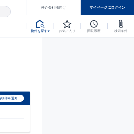
仲介会社様向け
マイページにログイン
物件を探す
お気に入り
閲覧履歴
検索条件
アした認定住宅です。
マンスには自信があります。
デザインテイストごとにサブブランドを開設し、意匠性の高い住宅を、よりわかりやすく、手の届きやすい形でご提案していきます。
東栄住宅では、お引渡し後最大10回の無料定期点検と最大60年間の品質保証を実施しています。
当サイトについて、ブルーミングガーデンシリーズに関して、東栄ホームサービス株式会社について。
デザインで、分譲住宅を変えていく。
着物件を通知