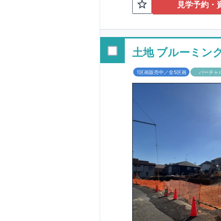
TEL:098-86
見学予約・
■
オプションでは
配ボックス・玄関
■
１階廻りの構造
す！
土地 ブルーミン
■
長期優良住宅
1区画販売中／全5区画
バーチャ
という考え方の下
る長期優良住宅。
長期優良住宅とし
があります。東栄
ルギー性⑥居住環
そのほかの魅力と
利です。
■
住宅性
性能を評価されて
工時に
1
回の現場検
■
当社こだわりの
境・エネルギー消
ご紹介していま
3
もっと詳しく
られた、｢数百年
1.5
倍の耐震力を達
す。建築基準法に
も損傷を生じない
栄住宅は土地の仕