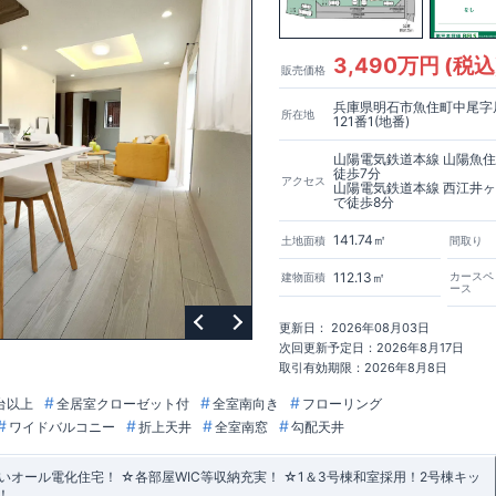
3,490万円 (税込
販売価格
兵庫県明石市魚住町中尾字
所在地
121番1(地番)
山陽電気鉄道本線 山陽魚
徒歩7分
アクセス
山陽電気鉄道本線 西江井
で徒歩8分
141.74㎡
土地面積
間取り
112.13㎡
カースペ
建物面積
ース
更新日： 2026年08月03日
次回更新予定日：2026年8月17日
取引有効期限：2026年8月8日
台以上
全居室クローゼット付
全室南向き
フローリング
ワイドバルコニー
折上天井
全室南窓
勾配天井
オール電化住宅！ ☆各部屋WIC等収納充実！ ☆1＆3号棟和室採用！2号棟キッ
！