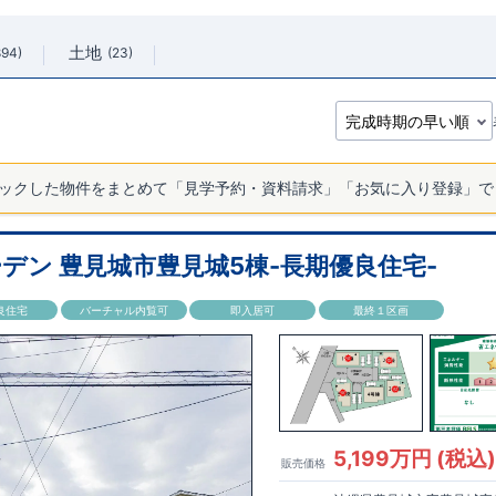
土地
894
23
ックした物件をまとめて「見学予約・資料請求」「お気に入り登録」で
デン 豊見城市豊見城5棟-長期優良住宅-
良住宅
バーチャル内覧可
即入居可
最終１区画
5,199万円 (税込
販売価格