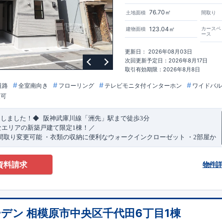
76.70㎡
土地面積
間取り
123.04㎡
カースペ
建物面積
ース
更新日： 2026年08月03日
次回更新予定日：2026年8月17日
取引有効期限：2026年8月8日
道路
全室南向き
フローリング
テレビモニタ付インターホン
ワイドバル
更可
​
​
たしました！◆
阪神武庫川線
「洲先」
駅まで
徒歩
3
分
なエリアの新築戸建て限定1棟！／
間取り変更可能
・衣類の収納に便利な
ウォークインクローゼット
・2部屋か
きバルコニー
・デザインと機能性を兼ね備えた
オープンサニタリー
irodori
​
​
見渡せる
対面キッチン
・お買い物施設（関西スーパー）
徒歩10分
(
約787ｍ
)
資料請求
物件
)
で設置可能！
（オプション）
特設ページにジャンプします↓
ザイン賞
3
プロジェクト同時受賞
・
「木造住宅用制震ダンパー/
東栄セー
・
「地盤改良工法/R-Evolve
パイル」
・
「宅地開発手法/
簡単に地図から
回キッズデザイン
賞
受賞
・
2024
年、東栄住宅の新たな空間提案
「マルチ
デン 相模原市中央区千代田6丁目1棟
可能です！
受賞いたしました！
○
耐震等級最高
等
級3
・数百年に一度の地震に耐える
​
い合わせください♪
！
・さらに繰り返しの地震に強い
西宮営業所
TEL
制震
：
0798-38-1246
ダンパー
採用で安心！
(
定休日：火・水・年末
○
BELS
・