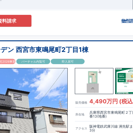
資料請求
物件
デン 西宮市東鳴尾町2丁目1棟
2026事業
バーチャル内覧可
即入居可
4,490万円 (税込
販売価格
兵庫県西宮市東鳴尾町２丁目
所在地
番13(地番)
阪神電鉄武庫川線 洲先駅
アクセス
3分