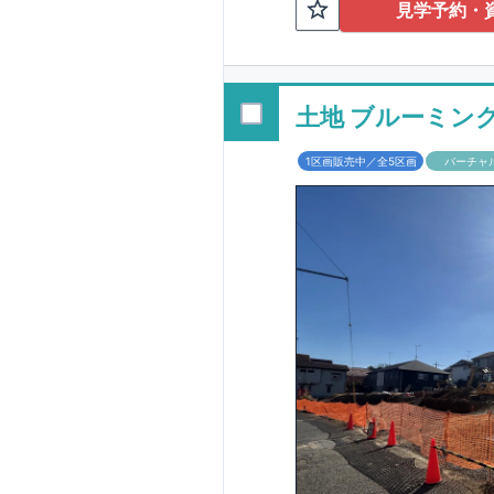
TEL:098-86
見学予約・
■
オプションでは
配ボックス・玄関
■
１階廻りの構造
す！
土地 ブルーミン
■
長期優良住宅
1区画販売中／全5区画
バーチャ
という考え方の下
る長期優良住宅。
長期優良住宅とし
があります。東栄
ルギー性⑥居住環
そのほかの魅力と
利です。
■
住宅性
性能を評価されて
工時に
1
回の現場検
■
当社こだわりの
境・エネルギー消
ご紹介していま
3
もっと詳しく
られた、｢数百年
1.5
倍の耐震力を達
す。建築基準法に
も損傷を生じない
栄住宅は土地の仕