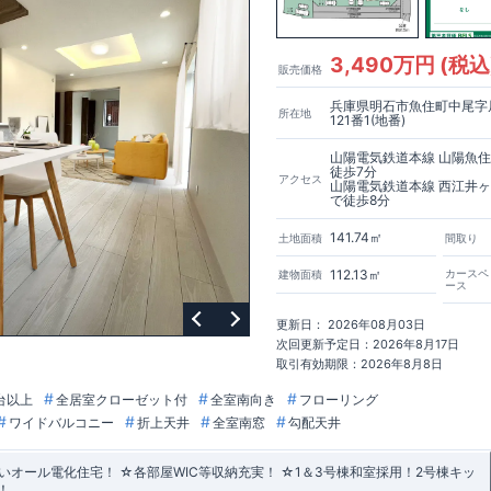
3,490万円 (税込
販売価格
兵庫県明石市魚住町中尾字
所在地
121番1(地番)
山陽電気鉄道本線 山陽魚
徒歩7分
アクセス
山陽電気鉄道本線 西江井
で徒歩8分
141.74㎡
土地面積
間取り
112.13㎡
カースペ
建物面積
ース
更新日： 2026年08月03日
次回更新予定日：2026年8月17日
取引有効期限：2026年8月8日
台以上
全居室クローゼット付
全室南向き
フローリング
ワイドバルコニー
折上天井
全室南窓
勾配天井
オール電化住宅！ ☆各部屋WIC等収納充実！ ☆1＆3号棟和室採用！2号棟キッ
！