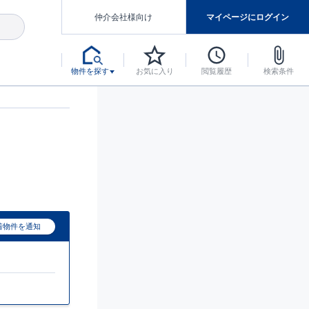
仲介会社様向け
マイページにログイン
物件を探す
お気に入り
閲覧履歴
検索条件
アした認定住宅です。
マンスには自信があります。
デザインテイストごとにサブブランドを開設し、意匠性の高い住宅を、よりわかりやすく、手の届きやすい形でご提案していきます。
東栄住宅では、お引渡し後最大10回の無料定期点検と最大60年間の品質保証を実施しています。
当サイトについて、ブルーミングガーデンシリーズに関して、東栄ホームサービス株式会社について。
デザインで、分譲住宅を変えていく。
着物件を通知