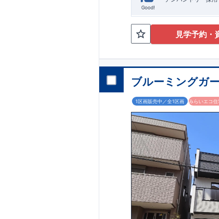
Good!
見学予約・
ブルーミングガー
1区画販売中／全1区画
みらいエコ住宅