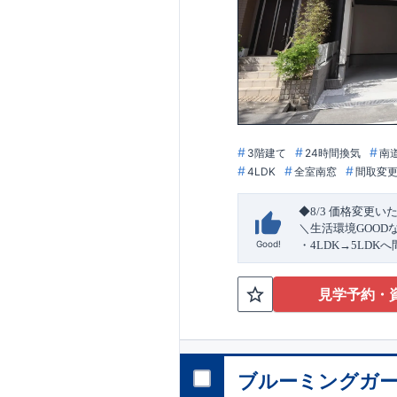
3階建て
24時間換気
南
4LDK
全室南窓
間取変
◆8/3
価格変更い
＼生活環境
GOOD
Good!
・4
LDK
→5
LDK
へ
ら行き来できる
続
・リビング全体を
見学予約・
・網戸
11万円
(
税込
↓クリックすると
2024
年グッドデ
○
フティダンパー」
消せる道」
○
第18
ブルーミングガー
エント
平日・休日ご内覧
ラ
ンス」
が
力の
ぜひお気軽にお問
1.5
倍の耐震性