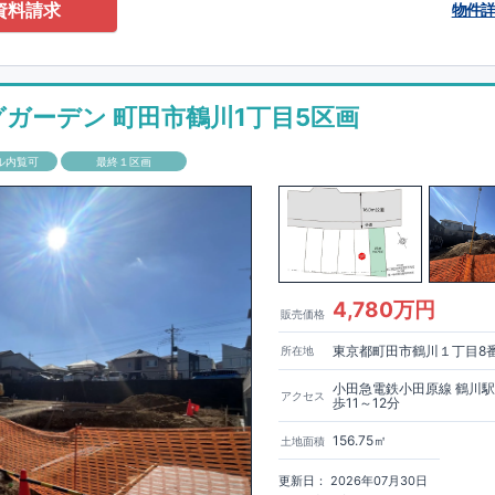
0-2201
（火・水曜日定休日、年末年始休み）
資料請求
物件
ありません！全棟標準搭載
床下換気システム・ガス衣類乾燥機・食洗器・宅
電子キー・浴室換気乾燥機・防犯ガラス
材は
防腐・防蟻性
を確保するため、構造用集成材に
ヒノキ
を使用しておりま
グガーデン 町田市鶴川1丁目5区画
もっと詳しく
「いい家を作って、きちんと手入れをして、長く大切に使う」
ル内覧可
最終１区画
、
国が定めた
7
つの厳しい技術基準をクリアした物件だけが認定を受けられ
て認定を受けるためには、国が定めた下記
7
つの技術基準をクリアする必要
住宅は全棟でクリア！①耐震性②劣化対策③維持管理性④住戸面積⑤省エネ
境⑦維持保全管理
して、住宅ローン金利優遇、固定資産税の減税、中古市場での売却時にも有
能評価ダブル取得
もっと詳しく
「設計」と「建設」のダブルで
4,780万円
販売価格
います！図面を第三者機関へ提出します。外部評価委員が建設中に
3
回、竣
査が行われます。構造の安定、劣化の軽減、維持管理への配慮、温熱環
東京都町田市鶴川１丁目8
所在地
空間アイディアを
ショート動画
で
費量（断熱等性能）の必須
す。
ここをクリッ
ク
4
分野、空気環境で、最高等級取得！
■
耐震等級
東栄住宅の建物は、国が定めた耐震最高等級
3
を取得。建築基準法に定め
小田急電鉄小田原線 鶴川
アクセス
歩11～12分
に一度発生する地震に対して、倒壊、崩壊しない｣という基準から、さらに
成しています。
■
耐風等級
2
災害時の損傷の受けにくさを評価されていま
156.75㎡
土地面積
定められている暴風による力（
500
年に
1
度）のさらに
1.2
倍の暴風に対して
ことで耐風最高等級
2
を取得しています。
■
自社一貫体制
もっと詳しく
東
更新日： 2026年07月30日
入れ、設計、施工、販売、メンテナンスまで、すべてのプロセスに携わって