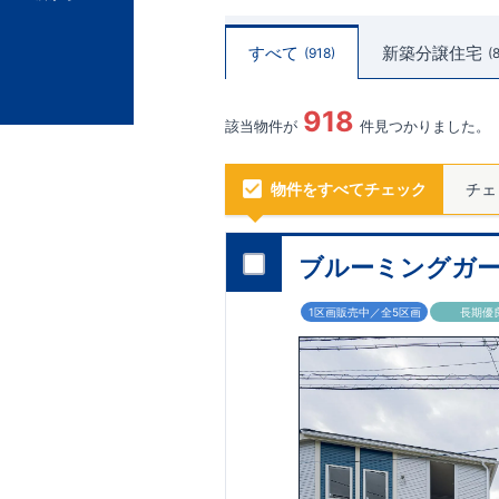
すべて
新築分譲住宅
918
918
該当物件が
件見つかりました。
物件をすべてチェック
チェ
ブルーミングガー
1区画販売中／全5区画
長期優