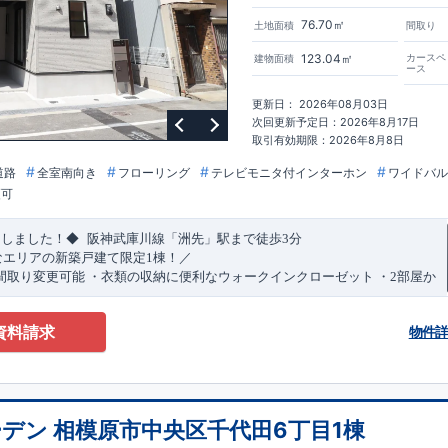
76.70㎡
土地面積
間取り
123.04㎡
カースペ
建物面積
ース
更新日： 2026年08月03日
次回更新予定日：2026年8月17日
取引有効期限：2026年8月8日
道路
全室南向き
フローリング
テレビモニタ付インターホン
ワイドバル
更可
​
​
たしました！◆
阪神武庫川線
「洲先」
駅まで
徒歩
3
分
なエリアの新築戸建て限定1棟！／
間取り変更可能
・衣類の収納に便利な
ウォークインクローゼット
・2部屋か
きバルコニー
・デザインと機能性を兼ね備えた
オープンサニタリー
irodori
​
​
見渡せる
対面キッチン
・お買い物施設（関西スーパー）
徒歩10分
(
約787ｍ
)
資料請求
物件
)
で設置可能！
（オプション）
特設ページにジャンプします↓
ザイン賞
3
プロジェクト同時受賞
・
「木造住宅用制震ダンパー/
東栄セー
・
「地盤改良工法/R-Evolve
パイル」
・
「宅地開発手法/
簡単に地図から
回キッズデザイン
賞
受賞
・
2024
年、東栄住宅の新たな空間提案
「マルチ
デン 相模原市中央区千代田6丁目1棟
可能です！
受賞いたしました！
○
耐震等級最高
等
級3
・数百年に一度の地震に耐える
​
い合わせください♪
！
・さらに繰り返しの地震に強い
西宮営業所
TEL
制震
：
0798-38-1246
ダンパー
採用で安心！
(
定休日：火・水・年末
○
BELS
・