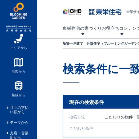
企業サ
東栄住宅の家づくり
お役立ちコンテン
地震に強い東栄住宅！ブルーミングガーデンは全棟住宅性能評価最高等級を取得！
「暮らしを豊かに」「帰ってきたくなる家」「お家時間を充実させたい」その想いから自社の設計士がお客様のニーズを反映した住み心地の良い新たな仕様を定期的にお届けしていきます。
設計から完成まで、国が定めた第三者機関が住宅性能を評価します
不動産（新築一戸建て・土地・条件付売地）購入は、各種手続きや見慣れない言葉などがたくさんあります。そんな不安もスッキリ解消！
東栄住宅に関する大切なキーワードの意味を一覧から見ることができます。
自社設計士考案の新仕様プロジェクト始動！
揺れに耐えるだけではなく、揺れ自体を低減し
ブルーミングガーデンは全棟住宅性能表示制度
家づくりのプロである業者さん、内情を知り尽くした東栄住宅の社員にも
現地見学するとメリットいっぱい！気になる物
家づくりのプロにも選ばれています
もっと暮らし快適プロジェクト
新築一戸建て・分譲住宅（ブルーミングガーデン）
エリアから
検索条件に一
地図から
路線から
現在の検索条件
月々の支払
い額から
検索方法
こだわり
の物件一
テーマから
こだわり条件
支店・営業
所から