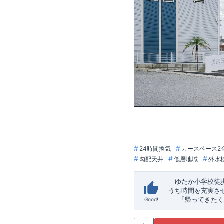
24時間換気
カースペース2
勾配天井
低層地域
外水
ゆたか小学校徒
うち時間を充実さ
「帰ってきたく
Good!
「おしゃれなら