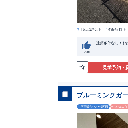
います。
■
アフ
期にわたり維持す
がございます。も
土地40坪以上
接道6m以上
建築条件なし！​
Good!
見学予約・
ブルーミングガー
1区画販売中／全3区画
みらいエコ住宅