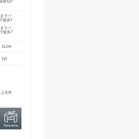
原527
駅までバ
で徒歩7
駅までバ
で徒歩7
3LDK
2台
折上天井