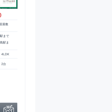
)
居屋敷
住駅まで
ヶ島駅ま
4LDK
2台