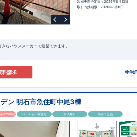
次回更新予定日：2026年8月13日
ターサポート
もっと詳しく
快適に暮らすことができる住宅の品質を長
取引有効期限：2026年8月8日
るには、定期的な点検を実施することが重要です。
最大
60
年間の保証制度
ちろん、定期点検以外でも万一不具合が発生した際は対応いたします。
お好きなハウスメーカーで建築できます。
資料請求
物件
デン 明石市魚住町中尾3棟
2026事業
バーチャル内覧可
即入居可
最終１区画