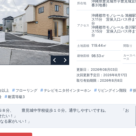
沖縄県豊見城市字豊見城宜保
所在地
番3(地番)
沖縄都市モノレール 旭橋
ス11分 宜保入口バス停ま
分
アクセス
沖縄都市モノレール 壺川
ス15分 宜保入口バス停ま
分
119.44㎡
土地面積
間取り
98.53㎡
カースペ
建物面積
ース
更新日： 2026年08月03日
次回更新予定日：2026年8月17日
取引有効期限：2026年8月8日
台以上
フローリング
テレビモニタ付インターホン
リビングイン階段
栓
耐震等級3
歩８分、 豊見城中学校徒歩１０分。通学しやすいですね。
​ ​ ​ ​
「お
せたい！」
なる家がいい！」
建売住宅もありかも！」