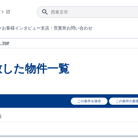
イト
ツ
お客様インタビュー
支店・営業所
お問い合わせ
てダメージを抑える制震技術。
4分野6項目で最高等級を取得！
ブルーミングガーデンは選ばれています。
件があったら行ってみよう！
ブルーミングガーデンは全棟で断熱等性能等級の「5」以上を標準取得しています。
東栄住宅では、地盤に特化した造成部門を社内に設置しお客様が安心して暮らせる土地をご提供するために、様々な取り組みを行っています。
声を大きくしてお伝えすることではないけど、実際に住んでみるとわかってくる。ブルーミングガーデンがこだわる「暮らしやすさ」を少しだけご紹介。
住宅にまつわるコラム。エリアから、キーワードから検索ができます。
室内空間を快適に保つ断熱性能
｢良い家を作って、きちんと手入れをして、長く大切に使う｣ことを目的とした、国が定めた7つの技術基準をクリ
ここまでやって低価格。コストパフォー
東栄住宅の特徴のひとつが自社一貫体制。土地の仕入れからお客様のご入居まで、東栄住宅のスタッフが携わっています。
東栄住宅の『分譲住宅』、『注文住宅』をご紹介いただくことでご紹介者様・ご成約いただいたお客様双方に特典をお贈りします。
TOP
致した
物件一覧
この条件を保存
この条件の新
覧