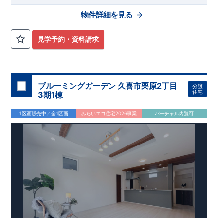
10
11
​
​
田」まで徒歩
分
「いずみ中央」駅
まで
バス
分
バス停「上
物件詳細を見る
8
飯田車庫」まで徒歩
分
,
​
☆
おすすめポイント
☆
[1]
多彩な収納プラン完備
★
​
【玄関土間収納】
スーツケースやベビーカーの収納にも便利
♪
見学予約・資料請求
​
【ウォークインクローゼット】
私服通勤でお洋服をたくさんお
​
持ちの方や、
流行ファッションがお好きな方にもおすすめ
♪
​
【全居室クローゼット完備】
お子様のお洋服の収納にも困らな
い
☆
​
​
【２階の廊下収納】
生活感の出る掃除機や、
日用品などのア
ブルーミングガーデン 久喜市栗原2丁目
分譲
イテムを目隠し収納ができる
♪
住宅
3期1棟
​
​
【床下収納】
【大容量シューズクローゼット】
などの、あ
ったら嬉しい収納完備
☆
1区画販売中／全1区画
みらいエコ住宅2026事業
バーチャル内覧可
,
”
”
​
[2]
対面キッチンには、食洗器搭載
★
配膳・後片付け
が便利な
​
対面キッチン
には、
生活感を感じさせない
ビルトイン食洗器
を
搭載
,
​
[3]
浴室暖房乾燥機
雨の日や花粉の時期のお洗濯も安心！！
,
​
[4]
インナーバルコニー
広々インナーバルコニーは天候に左右
されずに利用可能♪
,
​
​
[5]
折上げ天井
主寝室には間接照明付折上天井仕上げで
ワンラ
ンク上の空間を演出♪
​
​
◎
暮らしに寄り添う住環境
◎
～徒歩圏内～
教育環境
／コンビ
​
​
ニ
/
ドラッグストア
／
公園
■周辺環境■
【教育施設】
715m
9
​
上和田小学校 約
（徒歩
分）
上和田中学校 約