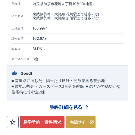
埼玉県加須市花崎４丁目19番13(地番)
所在地
東武伊勢崎・大師線 花崎駅まで徒歩23分
アクセス
東武伊勢崎・大師線 加須駅まで徒歩25分
165.99㎡
土地面積
102.67㎡
建物面積
3LDK
間取り
3台
カースペース
Good!
■
南道路に面した、陽当たり良好・開放感ある整形地
​
■
敷地
50
坪超・カースペース
3
台分を確保
■
のどかで穏やかな
住宅街に佇む全
2
棟
（長期優良住宅／耐震等級３・制震ダンパー採用）
車道
7.0m
南道路
12.0m
（歩道含む・
）に面した、
開放感と陽当
物件詳細を見る
たりに恵まれた立地。
約
12m
超
南北に長い整形地を活かし、
建物南側には
の奥行きが
あり、
採光・通風・プライバシー性にも配慮した敷地計画で
見学予約・資料請求
特設サイト
す。
3
■
買物施設が徒歩圏内
・ローソン 徒歩
分
・ドラッグストアコ