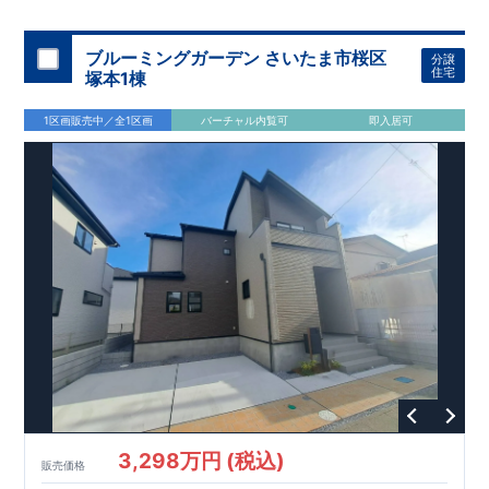
スモス 徒歩約
10
分
・クスリのアオキ 徒歩約
10
分
・ビバモール
加須 徒歩
13
分
間取りのポイント
ブルーミングガーデン さいたま市桜区
分譲
LDK
約
19.5
帖
​陽当たりよく開放
■ 1
号棟
のゆとりあるリビング
住宅
塚本1棟
感があります。
■
共通
1区画販売中／全1区画
バーチャル内覧可
即入居可
・主寝室は将来仕切れる可変型プラン
・
2
階洋室
2
部屋にウォー
クインクローゼット設置
住宅設備のポイント
■
太陽光発電（フラットプラン）採用
月額サービス料
0
円で利用可
能
■
ホテルライクで実用的な洗面空間
（
オープンサニタリーirodori
/
詳細ページへ）
家計にやさしい住宅性能
■
長期優良住宅
住宅ローン控除額の優遇、
固定資産税の減額期間
延長など
税制面でのメリットが受けられます。
■
耐震等級
３
＋
制震ダンパー
建築基準法の
1.5
倍の耐震性。
地震保
険の割引（最大
50
％）対象です。
​ ​
​
現地のご案内・資料請求 受付中
■完成済みにつき、
実際の
​
​
建物・設備・間取りを
現地にてご確認いただけます。
ま
ずはお気軽にお問い合わせください。
3,298万円 (税込)
TEL
：
0120-44-1081
販売価格
（
9:30
～
18:30
／火水曜休み）
スマートフォンで見やすい特設サイトはこちら