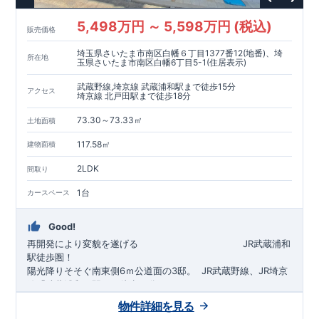
5,498万円 ～ 5,598万円 (税込)
販売価格
埼玉県さいたま市南区白幡６丁目1377番12(地番)、埼
所在地
玉県さいたま市南区白幡6丁目5-1(住居表示)
武蔵野線,埼京線 武蔵浦和駅まで徒歩15分
アクセス
埼京線 北戸田駅まで徒歩18分
73.30～73.33㎡
土地面積
117.58㎡
建物面積
2LDK
間取り
1台
カースペース
Good!
再開発により変貌を遂げる
​
JR武蔵浦和
駅徒歩圏！
陽光降りそそぐ南東側6ｍ公道面の3邸。
​
JR武蔵野線、JR埼京
線「
武蔵浦和
」駅まで徒歩15
分
​
自転車で約5分
物件詳細を見る
​◆設計・建設性能評価ｗ取得！
JR埼京線
「
北戸田
​
」駅まで徒歩18分​
◎性能評価とは
​​
​
【
設計
住