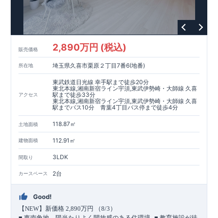
1100m
14
（徒歩
分）
792m
​
【買い物施設】
セブンイレブン横浜上飯田南店 約
（徒
10
1000m
13
​
​
歩
分）
オーケー大和上和田店 約
（徒歩
分）
クリ
1400m
18
​
エイト
S
・
D
大和上和田店 約
（徒歩
分）
イオン大和
​
1600m
20
550m
7
​
​
店 約
【その他施設】
（徒歩
宮久保公園 約
分）
（徒歩
分）
上飯田クロ
2,890万円 (税込)
750m
10
​
販売価格
ーバー公園 約
（徒歩
分）
石垣内科小児科医院 約
1200m
15
1300m
17
​
（徒歩
分）
南大和病院 約
（徒歩
分）
埼玉県久喜市栗原２丁目7番6(地番)
所在地
​ ​
​↑
​
​
■
東栄住宅の家作り■
■
ブルーミングガーデンのこだわり
■
各
↑
■
​
タイトルをクリック
長期優良住宅取得
東武鉄道日光線 幸手駅まで徒歩20分
【国が定めた７つの技術基準をクリア
☆
】
１
耐久性
/
２劣化対
東北本線,湘南新宿ライン宇須,東武伊勢崎・大師線 久喜
駅まで徒歩33分
アクセス
策
/
３維持管理性
４
住宅面積
/
５省エネルギー性
/
６
居住環境
/
７
維
東北本線,湘南新宿ライン宇須,東武伊勢崎・大師線 久喜
​
​
持保全管理
■
住宅性能評価ダブル取得
スマートフォンで見やす
駅までバス10分 青葉4丁目バス停まで徒歩4分
​
​
​
い特設サイトはこちら
スムーズにご案内が可能
★
♪
物件のご案内は、
お気軽にお問い合わせください
事前予約
が
オススメ
♪
お
TEL:0120-07-1081​
​
​
118.87㎡
です
問い合わせお待ちしております
☆
☆
※
未完成の
土地面積
場合は、現地確認の他に
近くにある同仕様の完成物件をご案内
112.91㎡
建物面積
致します。
3LDK
間取り
2台
カースペース
Good!
【
NEW
】新価格
2,890
万円 （
8/3
）
​ ​
■
東南角地、陽当たりよく開放感のある住環境
■
教育施設が徒