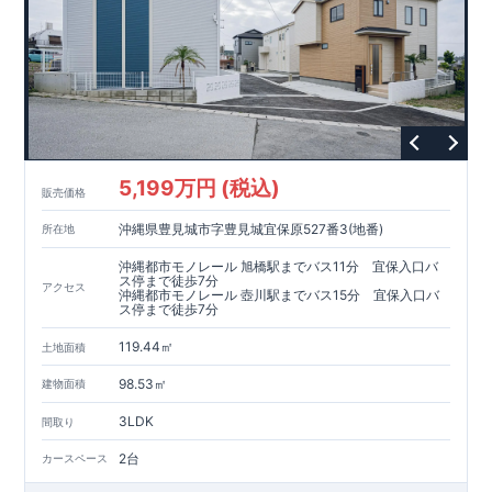
5,199万円 (税込)
販売価格
沖縄県豊見城市字豊見城宜保原527番3(地番)
所在地
沖縄都市モノレール 旭橋駅までバス11分 宜保入口バ
ス停まで徒歩7分
アクセス
沖縄都市モノレール 壺川駅までバス15分 宜保入口バ
ス停まで徒歩7分
119.44㎡
土地面積
98.53㎡
建物面積
3LDK
間取り
2台
カースペース