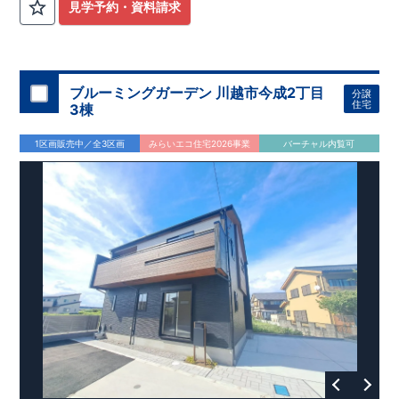
計
広々とした敷地！
住宅性能評価】
​
​
敷地は
建物設計段階で、国が定めた
44坪超
！
​
LDKは
18
帖
！
​
第三者機
4LDK
の
見学予約・資料請求
関
間取りプラン採用！
が評価しております！ ​ 【
​
​◆こだわりの内装！
建設
住宅性能評価】
​
2階洋室のうち一
​
第三
者機関
室は
開放的な勾配天井
により、建物完成までに
！
​
全居室
計4回
クローゼット付き！ ​ リビ
の検査が行われます！
​
​
◎この住宅の評価
ングはおしゃれな
​
折上天井
国が定めた
♪
​
​◆充実した設備！
耐震等級で最高の３
​
雨の日でも
を取得！
地震に強い
洗濯物が干せる
住宅です！
室内物干し
​
冬は暖かく夏は涼しくて快適♪ 省エ
​
浴室乾燥暖房機
付き！
​
食洗機
ネに優れた
付きシステムキッチン！
断熱等性能５
を取得！
​ ​
平日、休日 時間帯問わずご案内可
​ ​
その他項目も評価を受け
ブルーミングガーデン 川越市今成2丁目
分譲
ており、
能です！
性能に特化した
​
お気軽にお問い合わせください！
住宅です！
​
【お問い合わせ】
住宅
3棟
TEL：
048-710-5571
(営業時間 9:30～18:30 火水定休日)
1区画販売中／全3区画
みらいエコ住宅2026事業
バーチャル内覧可