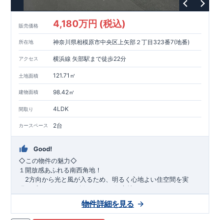
4,180万円 (税込)
販売価格
神奈川県相模原市中央区上矢部２丁目323番7(地番)
所在地
横浜線 矢部駅まで徒歩22分
アクセス
121.71㎡
土地面積
98.42㎡
建物面積
4LDK
間取り
2台
カースペース
Good!
​◇この物件の魅力◇
１開放感あふれる南西角地！
2方向から光と風が入るため、明るく心地よい住空間を実
現。プライバシーも確保しやすい好立地です♪
​２
自然と利便が両立するロケーション！
物件詳細を見る
最寄りの矢部駅まで徒歩22分で、駅利用も可能。生活施設や
公園も身近にあり、快適な新生活が始められます♪