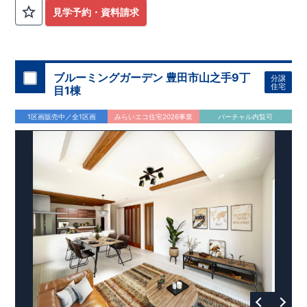
見学予約・資料請求
​◇アクセス◇
​・JR横浜線「矢部」駅まで徒歩22分
◇ロケーション◇
・相模原市立大野北小学校 徒歩22分
ブルーミングガーデン 豊田市山之手9丁
分譲
・コープときわ店 徒歩9分
住宅
目1棟
・フードワン淵野辺店 徒歩20分
​・セブンイレブン町田常盤店 徒歩11分
1区画販売中／全1区画
みらいエコ住宅2026事業
バーチャル内覧可
◇ブルーミングガーデンのこだわり◇
【全棟自社一貫体制】
・誰が、何をしたか。が明確だからこそ、お客様の安心に繋が
ります。
・設計、施工、営業が互いに協力しあい、最良のプランを提供
いたします。
・不要な中間マージンを抑えることで、コストダウンに努めて
います。
【耐震等級3取得】
・東栄住宅の建物は、国が定めた耐震等級で最高の3を取得。
建築基準法で定められた、｢数百年に一度発生する地震に対し
て、倒壊、崩壊しない。｣という基準から、さらに1.5倍の耐震
力を達成しています。
【住宅性能評価ダブル取得】
・設計住宅性能評価：建物設計段階で、国が認めた第三者機関