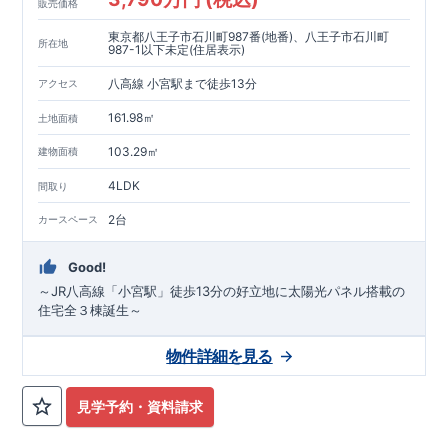
販売価格
東京都八王子市石川町987番(地番)、八王子市石川町
所在地
987-1以下未定(住居表示)
八高線 小宮駅まで徒歩13分
アクセス
161.98㎡
土地面積
103.29㎡
建物面積
4LDK
間取り
2台
カースペース
Good!
～JR八高線「小宮駅」徒歩13分の好立地に太陽光パネル搭載の
住宅全３棟誕生～
物件詳細を見る
見学予約・資料請求