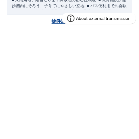
​ ​
歩圏内にそろう、子育てにやさしい立地
■
バス便利用で久喜駅
​ ​
＜
へもアクセス可能
長期優良住宅／耐震等級３・制震ダンパ
ー採用＞
物件詳細を見る
敷地・駐車スペース
​
■
東側
4.0m
・南側
6.0m
道路に面した東南角地。
陽当たりのよ
い立地です。
見学予約・資料請求
​
■ カースペースは
2
台分を確保。
(
うちインナーガレージ
1
台
)
​ ​
バス便利用で２駅利用可能
幸手
20
久喜
東武日光線「
」駅 徒歩
分
JR
東北本線他「
」駅 バス
10
青葉
4
丁目
4
分
バス停「
」まで 徒歩
分
教育・公園・買物が徒歩圏内
ブルーミングガーデン 厚木市まつかげ
分譲
■
小学校徒歩
10
分・中学校徒歩
7
分、
幼稚園徒歩
8
分・保育園徒歩５
住宅
台2期1棟
分
■
本郷児童公園 徒歩２分
1区画販売中／全1区画
みらいエコ住宅2026事業
バーチャル内覧可
■
買物施設
・セブンイレブン 徒歩
4
分
・マルエツ 徒歩
5
分・ダ
イソー 徒歩
5
分等
間取りのポイント
■ ホテルライクで実用的な洗面スペース
（
オープンサニタリー
irodori
／詳細ページへ）
■
可変型プランの主寝室＋
WIC
主寝室にはウォークインクローゼッ
トを設置。
将来、間仕切り壁（有償）を設けることで、
プラス
1
室として使える可変型の間取りです。