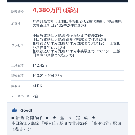
4,380万円 (税込)
販売価格
神奈川県大和市上和田字桜山2402番1(地番)、神奈川県
所在地
大和市上和田2402番2(住居表示)
小田急電鉄江ノ島線 桜ヶ丘駅まで徒歩23分
小田急電鉄江ノ島線 高座渋谷駅まで徒歩23分
相模鉄道いずみ野線 いずみ野駅までバス12分 上飯田
アクセス
バス停まで徒歩10分
相模鉄道いずみ野線 いずみ中央駅までバス11分 上飯
田車庫バス停まで徒歩8分
142.42㎡
土地面積
100.81～104.72㎡
建物面積
4LDK
間取り
2台
カースペース
Good!
■
■
★ 堂 々 完 成 ★
​ ​
​
新
規
公
開
物
件
23
​
​
小田急江ノ島
線
「桜ヶ丘」駅
まで
徒歩
分
「高座渋谷」駅
ま
23
で
徒歩
分
12
​
​
相鉄いずみ野
線
「いずみ野」駅
まで
バス
分
バス停「上飯