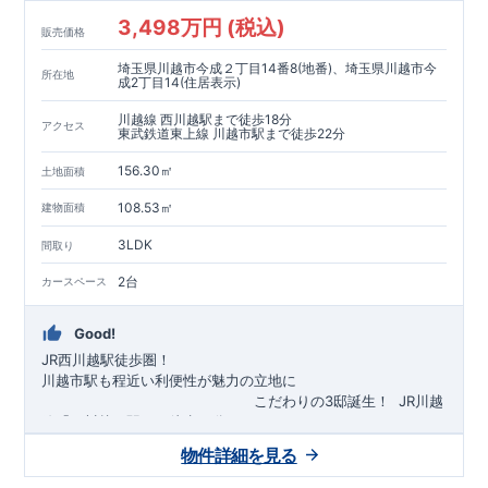
3,498万円 (税込)
販売価格
埼玉県川越市今成２丁目14番8(地番)、埼玉県川越市今
所在地
成2丁目14(住居表示)
川越線 西川越駅まで徒歩18分
アクセス
東武鉄道東上線 川越市駅まで徒歩22分
156.30㎡
土地面積
108.53㎡
建物面積
3LDK
間取り
2台
カースペース
Good!
JR西川越駅徒歩圏！
川越市駅も程近い利便性が魅力の立地に
​
こだわりの3邸誕生！
​
JR川越
線「
西川越
」駅まで徒歩18
分
​
​◆子育て環境良好！
​
今成小学校
自転車約6分（約1430ｍ）
まで徒歩9分、
富士見中学校
​ ​
物件詳細を見る
東武東上線「
まで徒歩24分！
川越市
​
幼稚園、保育園までは
」駅まで徒歩22
分
​
徒歩3分
圏内！
​
◆
広々とした敷地！
​
敷地は
34～40坪超
自転車約7分（約1740ｍ）
！
​
LDKは
16～19
帖
！
​