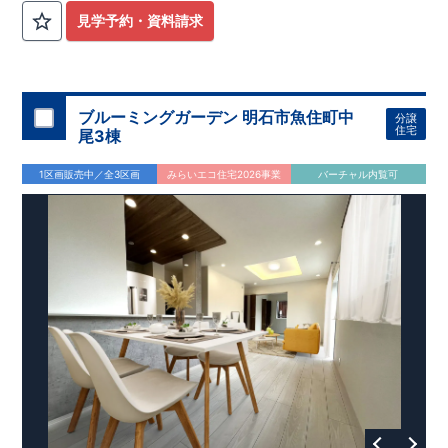
見学予約・資料請求
ブルーミングガーデン 明石市魚住町中
分譲
住宅
尾3棟
1区画販売中／全3区画
みらいエコ住宅2026事業
バーチャル内覧可