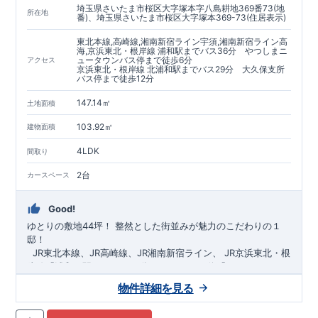
埼玉県さいたま市桜区大字塚本字八島耕地369番73(地
https://www.e-blooming.com/bukken/60075018/
所在地
番)、埼玉県さいたま市桜区大字塚本369-73(住居表示)
東北本線,高崎線,湘南新宿ライン宇須,湘南新宿ライン高
海,京浜東北・根岸線 浦和駅までバス36分 やつしまニ
ュータウンバス停まで徒歩6分
アクセス
京浜東北・根岸線 北浦和駅までバス29分 大久保支所
バス停まで徒歩12分
147.14㎡
土地面積
103.92㎡
建物面積
4LDK
間取り
2台
カースペース
Good!
ゆとりの敷地44坪！
​
整然とした街並みが魅力のこだわりの１
邸！
​ ​ ​
JR東北本線、JR高崎線、
JR湘南新宿ライン、
JR京浜東北・根
岸線「
浦和
」駅までバス36
分
バス停「
やつしまニュー
タウン
」まで徒歩6
分
​ ​
JR京浜東北・根岸線
「
北浦和
」駅までバ
物件詳細を見る
ス29
​◆子育て環境良好！
分
​
大久保小学校
バス停
まで徒歩12分、
「
大久保支所
大久保
」まで徒歩
中学
12分​
校
まで徒歩12分！
​
​◆設計・建設性能評価ｗ取得！
​
幼稚園、保育園までは
​
◎性能評価とは
徒歩20分
圏内！
​​
【
​
◆
設