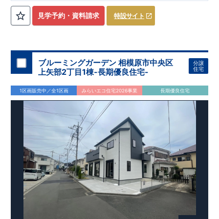
宅性能評価】
​
建物設計段階で、国が定めた
自転車で約6分
第三者機関
が
評価しております！ ​ 【
建設
住宅性能評価】
​
第三者機
見学予約・資料請求
特設サイト
関
​◆子育て環境良好！
により、建物完成までに
​
辻小学校
計4回
まで徒歩8分、
の検査が行われます！
内谷中学校
​
​ ◎こ
まで
の住宅の評価
徒歩9分！
​
幼稚園、保育園までは
​
国が定めた
耐震等級で最高の３
徒歩6分
圏内！
を取得！
​
◆
南東側6
地震
に強い
ｍ公道面！
住宅です！
​
陽光降りそそぐ明るい室内！
​
冬は暖かく夏は涼しくて快適♪ 省エネに
​
LDKは
16
帖
！
​
優れた
2（3）LDK
断熱等性能５
の間取りプラン採用！
を取得！
​ ​
その他項目も評価を受けてお
​
​◆こだわりの内装！
​
家
り、
族構成の変化に対応可能な可変型プラン！
性能に特化した
住宅です！
​
全居室
クローゼッ
ブルーミングガーデン 相模原市中央区
分譲
ト付き！ ​
​◆充実した設備！
​
冬でも快適！LDK床暖房標準装
住宅
上矢部2丁目1棟-長期優良住宅-
備♪
​
雨の日でも洗濯物が干せる
室内物干し
​
浴室乾燥暖房機
付き！
​
食洗機
付きシステムキッチン！
​
平日、休日 時間帯
1区画販売中／全1区画
みらいエコ住宅2026事業
長期優良住宅
問わずご案内可能です！
​
お気軽にお問い合わせください！
​
【お問い合わせ】TEL：
048-710-5571
(営業時間 9:30～
18:30 火水定休日)