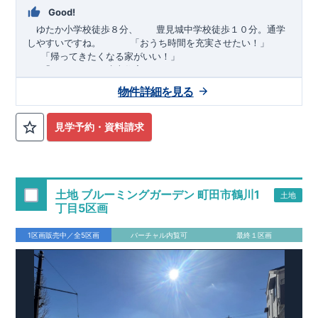
Good!
ゆたか小学校徒歩８分、 豊見城中学校徒歩１０分。通学
しやすいですね。
​ ​ ​ ​
「おうち時間を充実させたい！」
「帰ってきたくなる家がいい！」
「おしゃれなら建売住宅もありかも！」
物件詳細を見る
TEL:098-860-2201
（火・水曜日定休日、年末年始休み）
■
オプションではありません！全棟標準搭載
床下換気システ
見学予約・資料請求
ム・ガス衣類乾燥機・食洗器・宅配ボックス・玄関電子キー・
浴室換気乾燥機・防犯ガラス
■
１階廻りの構造材は
防腐・防蟻性
を確保するため、構造用集
成材に
ヒノキ
を使用しております！
土地 ブルーミングガーデン 町田市鶴川1
土地
■
長期優良住宅
もっと詳しく
「いい家を作って、きちんと手
丁目5区画
入れをして、長く大切に使う」という考え方の下、
国が定めた
7
つの厳しい技術基準をクリアした物件だけが認定を受けられる
1区画販売中／全5区画
バーチャル内覧可
最終１区画
長期優良住宅。
長期優良住宅として認定を受けるためには、国が定めた下記
7
つ
の技術基準をクリアする必要があります。東栄住宅は全棟でク
リア！①耐震性②劣化対策③維持管理性④住戸面積⑤省エネル
ギー性⑥居住環境⑦維持保全管理
そのほかの魅力として、住宅ローン金利優遇、固定資産税の減
税、中古市場での売却時にも有利です。
■
住宅性能評価ダブル
取得
もっと詳しく
「設計」と「建設」のダブルで性