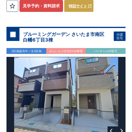
​
3（4）
​◆設計・建設性能評価ｗ取得！
LDK～4LDK
の間取りプラン採用！
​
◎性能評価とは
​
​◆こだわりの内
​​
【
設計
見学予約・資料請求
特設サイト
住宅性能評価】
装！
​
2階洋室のうち一室は
​
建物設計段階で、国が定めた
開放的な勾配天井
！
​
全居室
第三者機関
クロ
が評価しております！ ​ 【
ーゼット付き！ ​ リビングはおしゃれな
建設
住宅性能評価】
折上天井
​
♪
​
​◆充実し
第三者
機関
た設備！
により、建物完成までに
​
雨の日でも洗濯物が干せる
計4回
の検査が行われます！
室内物干し
​
浴室乾燥
​
​ ◎
この住宅の評価
暖房機
付き！
​
​
国が定めた
食洗機
付きシステムキッチン！
耐震等級で最高の３
​
平日、休日
を取得！
地
震に強い
時間帯問わずご案内可能です！
住宅です！
​
冬は暖かく夏は涼しくて快適♪ 省エネ
​
お気軽にお問い合わせくださ
ブルーミングガーデン さいたま市南区
分譲
に優れた
い！
​
【お問い合わせ】TEL：
断熱等性能５
を取得！
048-710-5571
​ ​
その他項目も評価を受けて
(営業時間 9:30～
住宅
白幡6丁目3棟
おり、
18:30 火水定休日)
性能に特化した
住宅です！
2区画販売中／全3区画
みらいエコ住宅2026事業
バーチャル内覧可