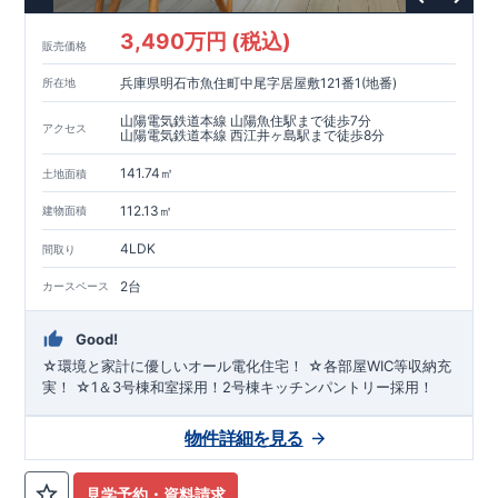
3,490万円 (税込)
販売価格
兵庫県明石市魚住町中尾字居屋敷121番1(地番)
所在地
山陽電気鉄道本線 山陽魚住駅まで徒歩7分
アクセス
山陽電気鉄道本線 西江井ヶ島駅まで徒歩8分
141.74㎡
土地面積
112.13㎡
建物面積
4LDK
間取り
2台
カースペース
Good!
☆環境と家計に優しいオール電化住宅！ ☆各部屋WIC等収納充
実！ ☆1＆3号棟和室採用！2号棟キッチンパントリー採用！
物件詳細を見る
見学予約・資料請求