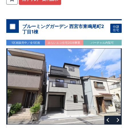
ブルーミングガーデン 西宮市東鳴尾町2
分譲
住宅
丁目1棟
1区画販売中／全1区画
みらいエコ住宅2026事業
バーチャル内覧可