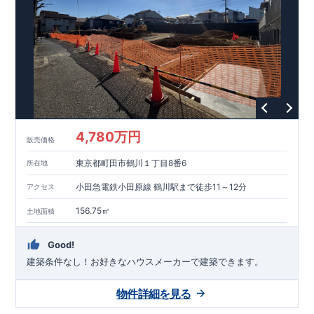
能を評価されています！図面を第三者機関へ提出します。外部
■
当社こだわりの空間アイディアを
ショート動画
で
評価委員が建設中に
ご紹介しています。
3
回、竣工時に
ここをクリッ
1
回の現場検査が行われま
ク
す。構造の安定、劣化の軽減、維持管理への配慮、温熱環境・
エネルギー消費量（断熱等性能）の必須
4
分野、空気環境で、最
高等級取得！
■
耐震等級
3
もっと詳しく
東栄住宅の建物
は、国が定めた耐震最高等級
3
を取得。建築基準法に定められ
た、｢数百年に一度発生する地震に対して、倒壊、崩壊しない｣
という基準から、さらに
1.5
倍の耐震力を達成しています。
■
耐
風等級
2
災害時の損傷の受けにくさを評価されています。建築
基準法に定められている暴風による力（
500
年に
1
度）のさらに
4,780万円
販売価格
1.2
倍の暴風に対しても損傷を生じないことで耐風最高等級
2
を
取得しています。
■
自社一貫体制
もっと詳しく
東栄住宅は土
東京都町田市鶴川１丁目8番6
所在地
地の仕入れ、設計、施工、販売、メンテナンスまで、すべての
プロセスに携わっています。
■
アフターサポート
もっ
小田急電鉄小田原線 鶴川駅まで徒歩11～12分
アクセス
と詳しく
快適に暮らすことができる住宅の品質を長期にわたり
維持するには、定期的な点検を実施することが重要です。
最大
156.75㎡
土地面積
60
年間の保証制度がございます。もちろん、定期点検以外でも
万一不具合が発生した際は対応いたします。
Good!
建築条件なし！​お好きなハウスメーカーで建築できます。
物件詳細を見る