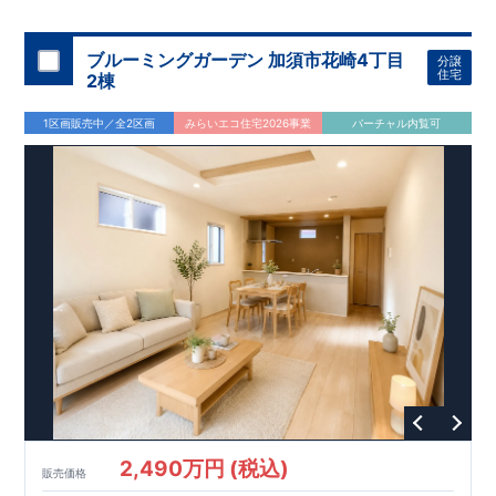
ブルーミングガーデン 加須市花崎4丁目
分譲
住宅
2棟
1区画販売中／全2区画
みらいエコ住宅2026事業
バーチャル内覧可
2,490万円 (税込)
販売価格