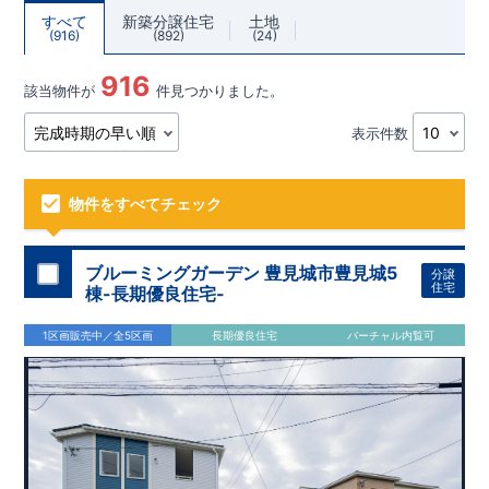
すべて
新築分譲住宅
土地
916
892
24
916
該当物件が
件見つかりました。
表示件数
物件をすべてチェック
ブルーミングガーデン 豊見城市豊見城5
分譲
住宅
棟-長期優良住宅-
1区画販売中／全5区画
長期優良住宅
バーチャル内覧可