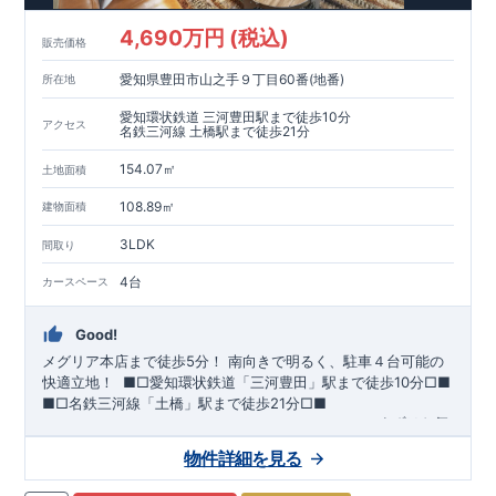
が評価しています。
・建設住宅性能評価：評価を受けた図面通りに施工されている
4,690万円 (税込)
か、建設までに、計4回のチェックが行われます。
販売価格
図面や書類上だけでなく、現場の施工状況を検査した上で、品
愛知県豊田市山之手９丁目60番(地番)
所在地
質を保証しています。
【長期優良住宅】
愛知環状鉄道 三河豊田駅まで徒歩10分
アクセス
・
東栄住宅は国が定める全7つの技術基準をクリアしています。
名鉄三河線 土橋駅まで徒歩21分
長期優良住宅とは、｢良い家を作って、きちんと手入れをして、
154.07㎡
長く大切に使う｣ことを目的とした認定制度。住宅ローン減税、
土地面積
固定資産税などの税制優遇を受けられるだけでなく、中古市場
【充実のアフターサポート】
108.89㎡
建物面積
でも、長期優良住宅が有利に働きます。
・東栄住宅では、お引渡し後最大10回の無料定期点検と、60年
間の品質保証を実施。お引渡しからが本当のお付き合いだと考
3LDK
間取り
え、アフターサービスを外部の業者に委託せず、東栄住宅グル
ープ「東栄ホームサービス株式会社」にて責任をもって対応い
4台
カースペース
たします。
Good!
メグリア本店まで徒歩5分！
​南向きで明るく、駐車４台可能の
快適立地！
​ ​
■□
愛知環状鉄道「三河豊田」駅まで徒歩
10
分
□■
■□
名鉄三河線「土橋」駅まで徒歩
21
分
□■
ーーー・ーーー・ーーー・ーーー・ーーー・ーーー
まずはお気
軽にお問い合わせください
♪
​
完成前でもご紹介可能
◇
​
ーー
物件詳細を見る
ー・ーーー・ーーー・ーーー・ーーー・ーーー ​
​★企画担当の
おすすめポイント★​
・キッズデザイン賞を受賞した
土間ルーム
を採用！ ​
雨・気温