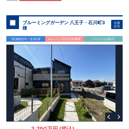
住宅用制震ダンパー/
東栄セーフティダンパー」
・
「地盤改良
工法/R-Evolve
パイル」
・
「宅地開発手法/
簡単に地図から消
せる道」
平日・休日ご内覧可能です！
○
第18
回キッズデザイン
賞
受賞
・
2024
年、東栄住宅
の新たな空間提案
ぜひお気軽にお問い合わせください♪
「マルチエント
ラ
ンス」
西宮営業所
が受賞いたしまし
TEL
：
0798-
ブルーミングガーデン 八王子・石川町3
分譲
​
た！
38-1246
○
耐震等級最高
(
定休日：火・水・年末年始
等
級3
・数百年に一度の地震に耐える力
)
住宅
棟
の
1.5
倍の耐震性！
・さらに繰り返しの地震に強い
制震
ダンパ
ー
採用で安心！
○
BELS
・エコ住宅としての性能評価を全号棟
1区画販売中／全3区画
みらいエコ住宅2026事業
バーチャル内覧可
が取得しています！
○
住宅性能評価ダブ
ル
取得
・『設計』住
宅性能評価…建物設計段階で、国が認めた第三者機関が評価し
ております。
・『建設』住宅性能評価…評価を受けた図面通
りに施工されているか、建設までに計
4
回チェックが行われま
す。
3,790万円 (税込)