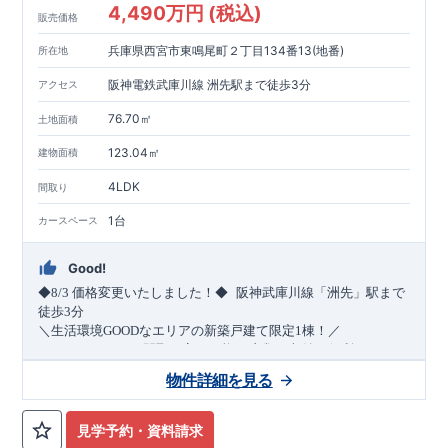
4,490万円 (税込)
販売価格
兵庫県西宮市東鳴尾町２丁目134番13(地番)
所在地
阪神電鉄武庫川線 洲先駅まで徒歩3分
アクセス
76.70㎡
土地面積
123.04㎡
建物面積
4LDK
間取り
1台
カースペース
Good!
​
◆8/3
価格変更いたしました！◆
阪神武庫川線
「洲先」
駅まで
​
徒歩
3
分
＼生活環境
GOOD
なエリアの新築戸建て限定1棟！／
・4
LDK
→5
LDK
へ
間取り変更可能
・衣類の収納に便利な
ウォー
クインクローゼット
・2部屋から行き来できる
続きバルコニー
物件詳細を見る
・デザインと機能性を兼ね備えた
オープンサニタリー
irodori
・
​
リビング全体を見渡せる
・網戸
11万円
(
税込
)
で設置可能！
対面キッチン
（オプション）
・お買い物施設（関西ス
​
ーパー）
↓クリックすると特設ページにジャンプします↓
徒歩10分
(
約787ｍ
)
見学予約・資料請求
2024
年グッドデザイン賞
3
プロジェクト同時受賞
○
・
「木造