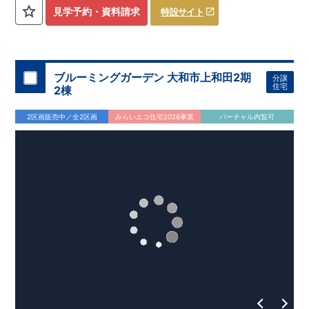
を気にせず過ごせるお子様やペットの遊び
​
​ スペースや、
見学予約・資料請求
特設サイト
DIY
・お友達とのおしゃべり空間に！
​ ​
・混みがちな朝でも家族
と共有して使える
​
ワイド洗面
は、デザインもオシャレで
​
・
お車好きの方やお客様がよく来られる方！
​
駐車場を
4
台
分
ホテルライクな
洗面室
に！
確保（車種による）！
道路から建物まで距離があるので
通行人の視線が気になら
ない！
ブルーミングガーデン 大和市上和田2期
分譲
・
書斎
は仕事や趣味の部屋だけでなく、
​ ストーブや扇風機な
住宅
2棟
どの季節モノ、 ​ 家族の衣類など収納スペースとしても ​ 使
える便利な空間！ ​ ​
・
奥行のある
インナーバルコニー
は
​
雨が
2区画販売中／全2区画
みらいエコ住宅2026事業
バーチャル内覧可
降り込みにくいので、
スマートフォンで見やすい特設サイトはこちら
​ 急な天気の変化にも対応できる！
https://www.e-blooming.com/bukken/83975016/