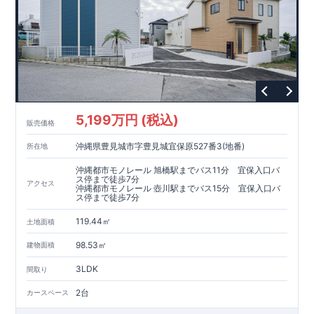
5,199万円 (税込)
販売価格
沖縄県豊見城市字豊見城宜保原527番3(地番)
所在地
沖縄都市モノレール 旭橋駅までバス11分 宜保入口バ
ス停まで徒歩7分
アクセス
沖縄都市モノレール 壺川駅までバス15分 宜保入口バ
ス停まで徒歩7分
119.44㎡
土地面積
98.53㎡
建物面積
3LDK
間取り
2台
カースペース