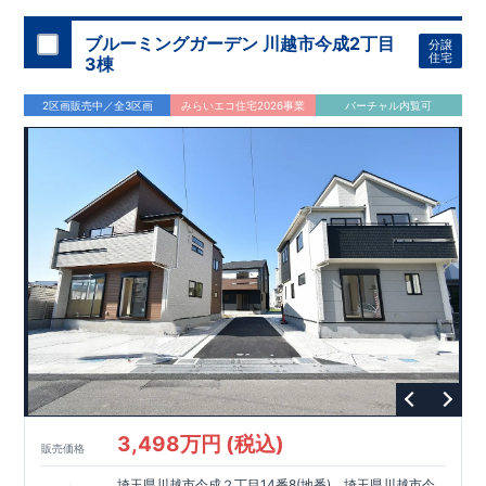
ブルーミングガーデン 川越市今成2丁目
分譲
住宅
3棟
2区画販売中／全3区画
みらいエコ住宅2026事業
バーチャル内覧可
3,498万円 (税込)
販売価格
埼玉県川越市今成２丁目14番8(地番)、埼玉県川越市今