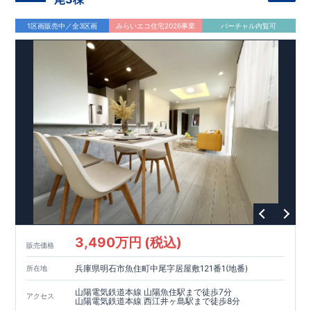
1区画販売中／全3区画
みらいエコ住宅2026事業
バーチャル内覧可
3,490万円 (税込)
販売価格
兵庫県明石市魚住町中尾字居屋敷121番1(地番)
所在地
山陽電気鉄道本線 山陽魚住駅まで徒歩7分
アクセス
山陽電気鉄道本線 西江井ヶ島駅まで徒歩8分