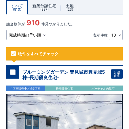
すべて
新築分譲住宅
土地
910
887
23
910
該当物件が
件見つかりました。
表示件数
物件をすべてチェック
ブルーミングガーデン 豊見城市豊見城5
分譲
住宅
棟-長期優良住宅-
1区画販売中／全5区画
長期優良住宅
バーチャル内覧可