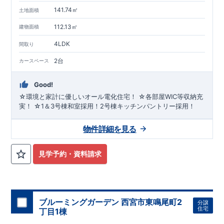
141.74㎡
土地面積
112.13㎡
建物面積
4LDK
間取り
2台
カースペース
Good!
☆環境と家計に優しいオール電化住宅！ ☆各部屋WIC等収納充
実！ ☆1＆3号棟和室採用！2号棟キッチンパントリー採用！
物件詳細を見る
見学予約・資料請求
ブルーミングガーデン 西宮市東鳴尾町2
分譲
住宅
丁目1棟