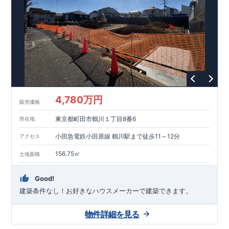
能を評価されています！図面を第三者機関へ提出します。外部
■
当社こだわりの空間アイディアを
ショート動画
で
評価委員が建設中に
ご紹介しています。
3
回、竣工時に
ここをクリッ
1
回の現場検査が行われま
ク
す。構造の安定、劣化の軽減、維持管理への配慮、温熱環境・
エネルギー消費量（断熱等性能）の必須
4
分野、空気環境で、最
高等級取得！
■
耐震等級
3
もっと詳しく
東栄住宅の建物
は、国が定めた耐震最高等級
3
を取得。建築基準法に定められ
た、｢数百年に一度発生する地震に対して、倒壊、崩壊しない｣
という基準から、さらに
1.5
倍の耐震力を達成しています。
■
耐
風等級
2
災害時の損傷の受けにくさを評価されています。建築
基準法に定められている暴風による力（
500
年に
1
度）のさらに
4,780万円
販売価格
1.2
倍の暴風に対しても損傷を生じないことで耐風最高等級
2
を
取得しています。
■
自社一貫体制
もっと詳しく
東栄住宅は土
東京都町田市鶴川１丁目8番6
所在地
地の仕入れ、設計、施工、販売、メンテナンスまで、すべての
プロセスに携わっています。
■
アフターサポート
もっ
小田急電鉄小田原線 鶴川駅まで徒歩11～12分
アクセス
と詳しく
快適に暮らすことができる住宅の品質を長期にわたり
維持するには、定期的な点検を実施することが重要です。
最大
156.75㎡
土地面積
60
年間の保証制度がございます。もちろん、定期点検以外でも
万一不具合が発生した際は対応いたします。
Good!
建築条件なし！​お好きなハウスメーカーで建築できます。
物件詳細を見る