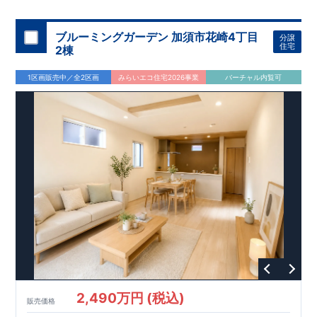
機関
た設備！
により、建物完成までに
​
雨の日でも洗濯物が干せる
計4回
の検査が行われます！
室内物干し
​
浴室乾燥
​
​ ◎
この住宅の評価
暖房機
付き！
​
​
国が定めた
食洗機
付きシステムキッチン！
耐震等級で最高の３
​
平日、休日
を取得！
地
震に強い
時間帯問わずご案内可能です！
住宅です！
​
冬は暖かく夏は涼しくて快適♪ 省エネ
​
お気軽にお問い合わせくださ
ブルーミングガーデン 加須市花崎4丁目
分譲
に優れた
い！
​
【お問い合わせ】TEL：
断熱等性能５
を取得！
048-710-5571
​ ​
その他項目も評価を受けて
(営業時間 9:30～
住宅
2棟
おり、
18:30 火水定休日)
性能に特化した
住宅です！
1区画販売中／全2区画
みらいエコ住宅2026事業
バーチャル内覧可
2,490万円 (税込)
販売価格