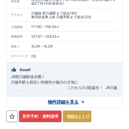
所在地
成2丁目14(住居表示)
川越線 西川越駅まで徒歩18分
アクセス
東武鉄道東上線 川越市駅まで徒歩22分
117.90～156.30㎡
土地面積
107.67～108.53㎡
建物面積
3LDK～4LDK
間取り
2台
カースペース
Good!
JR西川越駅徒歩圏！
川越市駅も程近い利便性が魅力の立地に
​
こだわりの3邸誕生！
​
JR川越
線「
西川越
」駅まで徒歩18
分
​
​◆子育て環境良好！
​
今成小学校
自転車約6分（約1430ｍ）
まで徒歩9分、
富士見中学校
​ ​
物件詳細を見る
東武東上線「
まで徒歩24分！
川越市
​
幼稚園、保育園までは
」駅まで徒歩22
分
​
徒歩3分
圏内！
​
◆
広々とした敷地！
​
敷地は
34～40坪超
自転車約7分（約1740ｍ）
！
​
LDKは
16～19
帖
！
​
​
3（4）
​◆設計・建設性能評価ｗ取得！
LDK～4LDK
の間取りプラン採用！
​
◎性能評価とは
​
​◆こだわりの内
​​
【
設計
見学予約・資料請求
特設サイト
住宅性能評価】
装！
​
2階洋室のうち一室は
​
建物設計段階で、国が定めた
開放的な勾配天井
！
​
全居室
第三者機関
クロ
が評価しております！ ​ 【
ーゼット付き！ ​ リビングはおしゃれな
建設
住宅性能評価】
折上天井
​
♪
​
​◆充実し
第三者