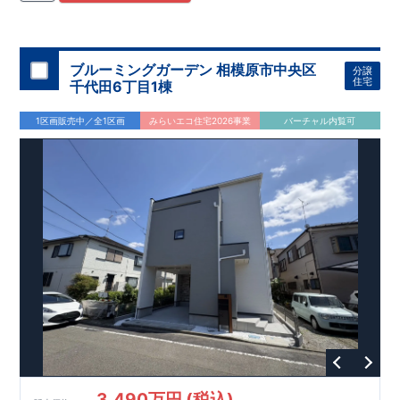
住宅用制震ダンパー/
東栄セーフティダンパー」
・
「地盤改良
工法/R-Evolve
パイル」
・
「宅地開発手法/
簡単に地図から消
せる道」
平日・休日ご内覧可能です！
○
第18
回キッズデザイン
賞
受賞
・
2024
年、東栄住宅
の新たな空間提案
ぜひお気軽にお問い合わせください♪
「マルチエント
ラ
ンス」
西宮営業所
が受賞いたしまし
TEL
：
0798-
ブルーミングガーデン 相模原市中央区
分譲
​
た！
38-1246
○
耐震等級最高
(
定休日：火・水・年末年始
等
級3
・数百年に一度の地震に耐える力
)
住宅
千代田6丁目1棟
の
1.5
倍の耐震性！
・さらに繰り返しの地震に強い
制震
ダンパ
ー
採用で安心！
○
BELS
・エコ住宅としての性能評価を全号棟
1区画販売中／全1区画
みらいエコ住宅2026事業
バーチャル内覧可
が取得しています！
○
住宅性能評価ダブ
ル
取得
・『設計』住
宅性能評価…建物設計段階で、国が認めた第三者機関が評価し
ております。
・『建設』住宅性能評価…評価を受けた図面通
りに施工されているか、建設までに計
4
回チェックが行われま
す。
3,490万円 (税込)