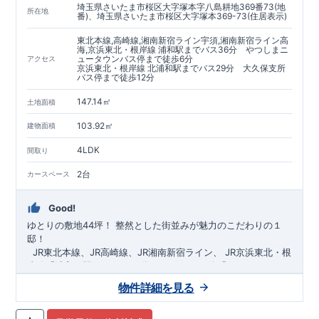
埼玉県さいたま市桜区大字塚本字八島耕地369番73(地
https://www.e-blooming.com/bukken/60075018/
所在地
番)、埼玉県さいたま市桜区大字塚本369-73(住居表示)
東北本線,高崎線,湘南新宿ライン宇須,湘南新宿ライン高
海,京浜東北・根岸線 浦和駅までバス36分 やつしまニ
ュータウンバス停まで徒歩6分
アクセス
京浜東北・根岸線 北浦和駅までバス29分 大久保支所
バス停まで徒歩12分
147.14㎡
土地面積
103.92㎡
建物面積
4LDK
間取り
2台
カースペース
Good!
ゆとりの敷地44坪！
​
整然とした街並みが魅力のこだわりの１
邸！
​ ​ ​
JR東北本線、JR高崎線、
JR湘南新宿ライン、
JR京浜東北・根
岸線「
浦和
」駅までバス36
分
バス停「
やつしまニュー
タウン
」まで徒歩6
分
​ ​
JR京浜東北・根岸線
「
北浦和
」駅までバ
物件詳細を見る
ス29
​◆子育て環境良好！
分
​
大久保小学校
バス停
まで徒歩12分、
「
大久保支所
大久保
」まで徒歩
中学
12分​
校
まで徒歩12分！
​
​◆設計・建設性能評価ｗ取得！
​
幼稚園、保育園までは
​
◎性能評価とは
徒歩20分
圏内！
​​
【
​
◆
設