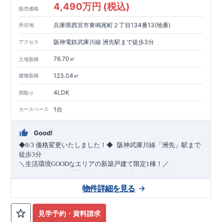
4,490万円 (税込)
販売価格
兵庫県西宮市東鳴尾町２丁目134番13(地番)
所在地
阪神電鉄武庫川線 洲先駅まで徒歩3分
アクセス
76.70㎡
土地面積
123.04㎡
建物面積
4LDK
間取り
1台
カースペース
Good!
​
◆8/3
価格変更いたしました！◆
阪神武庫川線
「洲先」
駅まで
​
徒歩
3
分
＼生活環境
GOOD
なエリアの新築戸建て限定1棟！／
・4
LDK
→5
LDK
へ
間取り変更可能
・衣類の収納に便利な
ウォー
クインクローゼット
・2部屋から行き来できる
続きバルコニー
物件詳細を見る
・デザインと機能性を兼ね備えた
オープンサニタリー
irodori
・
​
リビング全体を見渡せる
・網戸
11万円
(
税込
)
で設置可能！
対面キッチン
（オプション）
・お買い物施設（関西ス
​
ーパー）
↓クリックすると特設ページにジャンプします↓
徒歩10分
(
約787ｍ
)
見学予約・資料請求
2024
年グッドデザイン賞
3
プロジェクト同時受賞
○
・
「木造