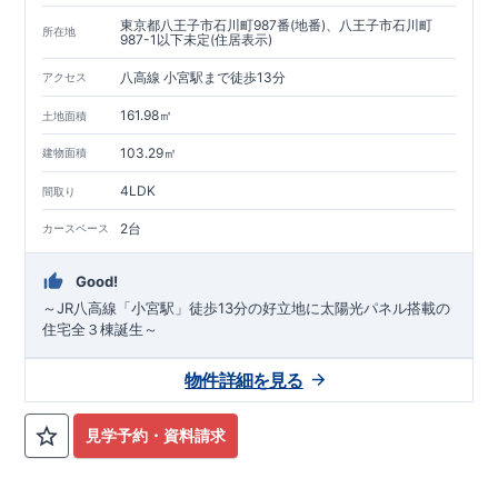
東京都八王子市石川町987番(地番)、八王子市石川町
所在地
987-1以下未定(住居表示)
八高線 小宮駅まで徒歩13分
アクセス
161.98㎡
土地面積
103.29㎡
建物面積
4LDK
間取り
2台
カースペース
Good!
～JR八高線「小宮駅」徒歩13分の好立地に太陽光パネル搭載の
住宅全３棟誕生～
物件詳細を見る
見学予約・資料請求