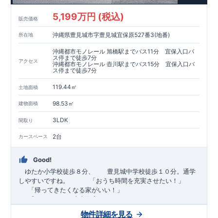
5,199万円 (税込)
販売価格
沖縄県豊見城市字豊見城宜保原527番3(地番)
所在地
沖縄都市モノレール 旭橋駅までバス11分 宜保入口バ
ス停まで徒歩7分
アクセス
沖縄都市モノレール 壺川駅までバス15分 宜保入口バ
ス停まで徒歩7分
119.44㎡
土地面積
98.53㎡
建物面積
3LDK
間取り
2台
カースペース
Good!
ゆたか小学校徒歩８分、 豊見城中学校徒歩１０分。通学
しやすいですね。
​ ​ ​ ​
「おうち時間を充実させたい！」
「帰ってきたくなる家がいい！」
「おしゃれなら建売住宅もありかも！」
物件詳細を見る
TEL:098-860-2201
（火・水曜日定休日、年末年始休み）