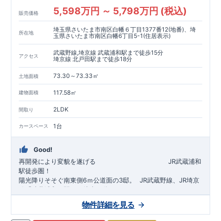
5,598万円 ～ 5,798万円 (税込)
販売価格
埼玉県さいたま市南区白幡６丁目1377番12(地番)、埼
所在地
玉県さいたま市南区白幡6丁目5-1(住居表示)
武蔵野線,埼京線 武蔵浦和駅まで徒歩15分
アクセス
埼京線 北戸田駅まで徒歩18分
73.30～73.33㎡
土地面積
117.58㎡
建物面積
2LDK
間取り
1台
カースペース
Good!
再開発により変貌を遂げる
​
JR武蔵浦和
駅徒歩圏！
陽光降りそそぐ南東側6ｍ公道面の3邸。
​
JR武蔵野線、JR埼京
線「
武蔵浦和
」駅まで徒歩15
分
​
自転車で約5分
物件詳細を見る
​◆設計・建設性能評価ｗ取得！
JR埼京線
「
北戸田
​
」駅まで徒歩18分​
◎性能評価とは
​​
​
【
設計
住
宅性能評価】
​
建物設計段階で、国が定めた
自転車で約6分
第三者機関
が