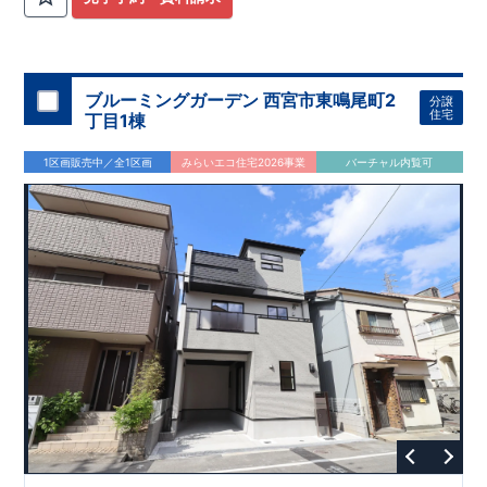
ブルーミングガーデン 西宮市東鳴尾町2
分譲
住宅
丁目1棟
1区画販売中／全1区画
みらいエコ住宅2026事業
バーチャル内覧可