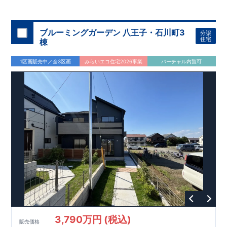
◇
ブルーミングガーデンのこだわり
◇
【全棟自社一貫体制】
・誰が、何をしたか。が明確だからこそ、お客様の安心に繋が
ります。
・設計、施工、営業が互いに協力しあい、最良のプラ
ブルーミングガーデン 八王子・石川町3
分譲
ンを提供いたします。
・東栄住宅では、お引渡し後最大
・不要な中間マージンを抑えることで、
10
回の無料定期点検と、
60
年
住宅
棟
コストダウンに努めています。
間の品質保証を実施。お引渡しからが本当のお付き合いだと考
【耐震等級3
取得】
・東栄住宅
の建物は、国が定めた耐震等級で
え、アフターサービスを外部の業者に委託せず、東栄住宅グル
3
を取得。建築基準法で定め
1区画販売中／全3区画
みらいエコ住宅2026事業
バーチャル内覧可
られた、｢数百年に一度発生する地震に対して、倒壊、崩壊しな
ープ「東栄ホームサービス株式会社」にて責任をもって対応い
い。｣という基準から、さらに
たします。
1.5
倍の耐震力を達成していま
す。
【住宅性能評価ダブル取得】
・設計住宅性能評価：建物
設計段階で、国が認めた第三者機関が評価しています。
・建設
住宅性能評価：評価を受けた図面通りに施工されているか、建
設までに、計
4
回のチェックが行われます。
図面や書類上だけ
でなく、現場の施工状況を検査した上で、品質を保証していま
す。
【充実のアフターサポート】
3,790万円 (税込)
販売価格