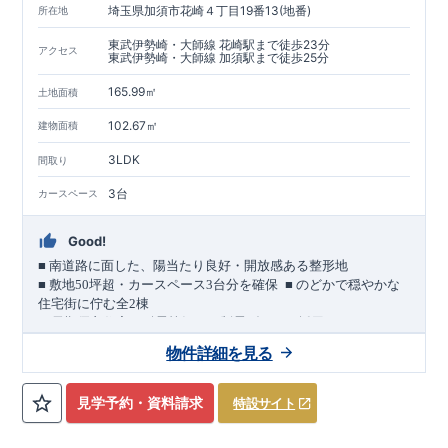
埼玉県加須市花崎４丁目19番13(地番)
所在地
東武伊勢崎・大師線 花崎駅まで徒歩23分
アクセス
東武伊勢崎・大師線 加須駅まで徒歩25分
165.99㎡
土地面積
102.67㎡
建物面積
3LDK
間取り
3台
カースペース
Good!
■
南道路に面した、陽当たり良好・開放感ある整形地
​
■
敷地
50
坪超・カースペース
3
台分を確保
■
のどかで穏やかな
住宅街に佇む全
2
棟
（長期優良住宅／耐震等級３・制震ダンパー採用）
車道
7.0m
南道路
12.0m
（歩道含む・
）に面した、
開放感と陽当
物件詳細を見る
たりに恵まれた立地。
約
12m
超
南北に長い整形地を活かし、
建物南側には
の奥行きが
あり、
採光・通風・プライバシー性にも配慮した敷地計画で
見学予約・資料請求
特設サイト
す。
3
■
買物施設が徒歩圏内
・ローソン 徒歩
分
・ドラッグストアコ