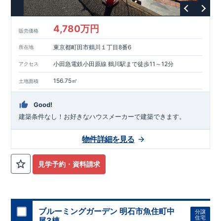
という基準から、さらに
1.5
倍の耐震力を達成しています。
■
耐
風等級
2
災害時の損傷の受けにくさを評価されています。建築
基準法に定められている暴風による力（
500
年に
1
度）のさらに
4,780万円
販売価格
1.2
倍の暴風に対しても損傷を生じないことで耐風最高等級
2
を
取得しています。
■
自社一貫体制
もっと詳しく
東栄住宅は土
東京都町田市鶴川１丁目8番6
所在地
地の仕入れ、設計、施工、販売、メンテナンスまで、すべての
プロセスに携わっています。
■
アフターサポート
もっ
小田急電鉄小田原線 鶴川駅まで徒歩11～12分
アクセス
と詳しく
快適に暮らすことができる住宅の品質を長期にわたり
維持するには、定期的な点検を実施することが重要です。
最大
156.75㎡
土地面積
60
年間の保証制度がございます。もちろん、定期点検以外でも
万一不具合が発生した際は対応いたします。
Good!
建築条件なし！​お好きなハウスメーカーで建築できます。
物件詳細を見る
見学予約・資料請求
ブルーミングガーデン 明石市魚住町中
分譲
住宅
尾3棟