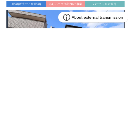
1区画販売中／全1区画
みらいエコ住宅2026事業
バーチャル内覧可
4,490万円 (税込)
販売価格
兵庫県西宮市東鳴尾町２丁目134番13(地番)
所在地
阪神電鉄武庫川線 洲先駅まで徒歩3分
アクセス
76.70㎡
土地面積