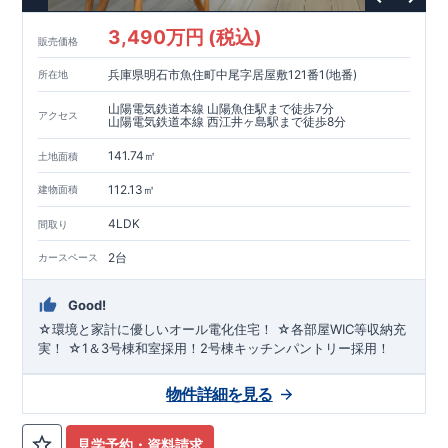
3,490万円 (税込)
販売価格
兵庫県明石市魚住町中尾字居屋敷121番1(地番)
所在地
山陽電気鉄道本線 山陽魚住駅まで徒歩7分
アクセス
山陽電気鉄道本線 西江井ヶ島駅まで徒歩8分
141.74㎡
土地面積
112.13㎡
建物面積
4LDK
間取り
2台
カースペース
Good!
☆環境と家計に優しいオール電化住宅！ ☆各部屋WIC等収納充
実！ ☆1＆3号棟和室採用！2号棟キッチンパントリー採用！
物件詳細を見る
見学予約・資料請求