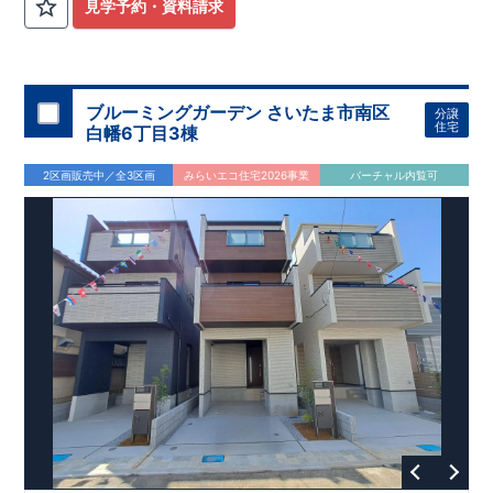
計
広々とした敷地！
住宅性能評価】
​
​
敷地は
建物設計段階で、国が定めた
44坪超
！
​
LDKは
18
帖
！
​
第三者機
4LDK
の
見学予約・資料請求
関
間取りプラン採用！
が評価しております！ ​ 【
​
​◆こだわりの内装！
建設
住宅性能評価】
​
2階洋室のうち一
​
第三
者機関
室は
開放的な勾配天井
により、建物完成までに
！
​
全居室
計4回
クローゼット付き！ ​ リビ
の検査が行われます！
​
​
◎この住宅の評価
ングはおしゃれな
​
折上天井
国が定めた
♪
​
​◆充実した設備！
耐震等級で最高の３
​
雨の日でも
を取得！
地震に強い
洗濯物が干せる
住宅です！
室内物干し
​
冬は暖かく夏は涼しくて快適♪ 省エ
​
浴室乾燥暖房機
付き！
​
食洗機
ネに優れた
付きシステムキッチン！
断熱等性能５
を取得！
​ ​
平日、休日 時間帯問わずご案内可
​ ​
その他項目も評価を受け
ブルーミングガーデン さいたま市南区
分譲
ており、
能です！
性能に特化した
​
お気軽にお問い合わせください！
住宅です！
​
【お問い合わせ】
住宅
白幡6丁目3棟
TEL：
048-710-5571
(営業時間 9:30～18:30 火水定休日)
2区画販売中／全3区画
みらいエコ住宅2026事業
バーチャル内覧可