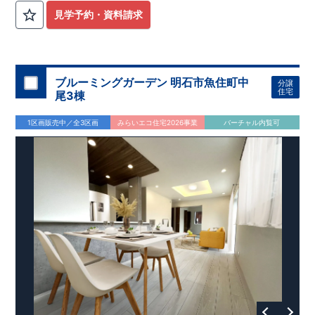
見学予約・資料請求
ブルーミングガーデン 明石市魚住町中
分譲
住宅
尾3棟
1区画販売中／全3区画
みらいエコ住宅2026事業
バーチャル内覧可