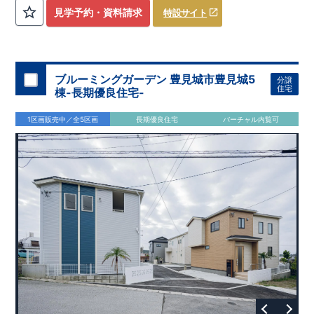
評価しております！ ​ 【
建設
住宅性能評価】
​
第三者機
見学予約・資料請求
特設サイト
関
​◆子育て環境良好！
により、建物完成までに
​
辻小学校
計4回
まで徒歩8分、
の検査が行われます！
内谷中学校
​
​ ◎こ
まで
の住宅の評価
徒歩9分！
​
幼稚園、保育園までは
​
国が定めた
耐震等級で最高の３
徒歩6分
圏内！
を取得！
​
◆
南東側6
地震
に強い
ｍ公道面！
住宅です！
​
陽光降りそそぐ明るい室内！
​
冬は暖かく夏は涼しくて快適♪ 省エネに
​
LDKは
16
帖
！
​
優れた
2（3）LDK
断熱等性能５
の間取りプラン採用！
を取得！
​ ​
その他項目も評価を受けてお
​
​◆こだわりの内装！
​
家
り、
族構成の変化に対応可能な可変型プラン！
性能に特化した
住宅です！
​
全居室
クローゼッ
ブルーミングガーデン 豊見城市豊見城5
分譲
ト付き！ ​
​◆充実した設備！
​
冬でも快適！LDK床暖房標準装
住宅
棟-長期優良住宅-
備♪
​
雨の日でも洗濯物が干せる
室内物干し
​
浴室乾燥暖房機
付き！
​
食洗機
付きシステムキッチン！
​
平日、休日 時間帯
1区画販売中／全5区画
長期優良住宅
バーチャル内覧可
問わずご案内可能です！
​
お気軽にお問い合わせください！
​
【お問い合わせ】TEL：
048-710-5571
(営業時間 9:30～
18:30 火水定休日)