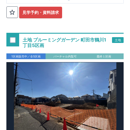
■
オプションではありません！全棟標準搭載
床下換気システ
見学予約・資料請求
ム・ガス衣類乾燥機・食洗器・宅配ボックス・玄関電子キー・
浴室換気乾燥機・防犯ガラス
■
１階廻りの構造材は
防腐・防蟻性
を確保するため、構造用集
成材に
ヒノキ
を使用しております！
土地 ブルーミングガーデン 町田市鶴川1
土地
■
長期優良住宅
もっと詳しく
「いい家を作って、きちんと手
丁目5区画
入れをして、長く大切に使う」という考え方の下、
国が定めた
7
つの厳しい技術基準をクリアした物件だけが認定を受けられる
1区画販売中／全5区画
バーチャル内覧可
最終１区画
長期優良住宅。
長期優良住宅として認定を受けるためには、国が定めた下記
7
つ
の技術基準をクリアする必要があります。東栄住宅は全棟でク
リア！①耐震性②劣化対策③維持管理性④住戸面積⑤省エネル
ギー性⑥居住環境⑦維持保全管理
そのほかの魅力として、住宅ローン金利優遇、固定資産税の減
税、中古市場での売却時にも有利です。
■
住宅性能評価ダブル
取得
もっと詳しく
「設計」と「建設」のダブルで性
能を評価されています！図面を第三者機関へ提出します。外部
■
当社こだわりの空間アイディアを
ショート動画
で
評価委員が建設中に
ご紹介しています。
3
回、竣工時に
ここをクリッ
1
回の現場検査が行われま
ク
す。構造の安定、劣化の軽減、維持管理への配慮、温熱環境・
エネルギー消費量（断熱等性能）の必須
4
分野、空気環境で、最
高等級取得！
■
耐震等級
3
もっと詳しく
東栄住宅の建物
は、国が定めた耐震最高等級
3
を取得。建築基準法に定められ
た、｢数百年に一度発生する地震に対して、倒壊、崩壊しない｣