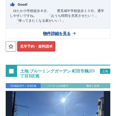
Good!
ゆたか小学校徒歩８分、 豊見城中学校徒歩１０分。通学
しやすいですね。
​ ​ ​ ​
「おうち時間を充実させたい！」
「帰ってきたくなる家がいい！」
「おしゃれなら建売住宅もありかも！」
物件詳細を見る
TEL:098-860-2201
（火・水曜日定休日、年末年始休み）
■
オプションではありません！全棟標準搭載
床下換気システ
見学予約・資料請求
ム・ガス衣類乾燥機・食洗器・宅配ボックス・玄関電子キー・
浴室換気乾燥機・防犯ガラス
■
１階廻りの構造材は
防腐・防蟻性
を確保するため、構造用集
成材に
ヒノキ
を使用しております！
土地 ブルーミングガーデン 町田市鶴川1
土地
■
長期優良住宅
もっと詳しく
「いい家を作って、きちんと手
丁目5区画
入れをして、長く大切に使う」という考え方の下、
国が定めた
7
つの厳しい技術基準をクリアした物件だけが認定を受けられる
1区画販売中／全5区画
バーチャル内覧可
最終１区画
長期優良住宅。
長期優良住宅として認定を受けるためには、国が定めた下記
7
つ
の技術基準をクリアする必要があります。東栄住宅は全棟でク
リア！①耐震性②劣化対策③維持管理性④住戸面積⑤省エネル
ギー性⑥居住環境⑦維持保全管理
そのほかの魅力として、住宅ローン金利優遇、固定資産税の減
税、中古市場での売却時にも有利です。
■
住宅性能評価ダブル
取得
もっと詳しく
「設計」と「建設」のダブルで性