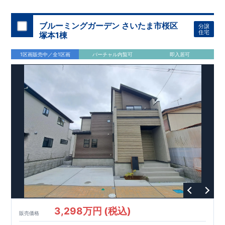
スモス 徒歩約
10
分
・クスリのアオキ 徒歩約
10
分
・ビバモール
加須 徒歩
13
分
間取りのポイント
ブルーミングガーデン さいたま市桜区
分譲
LDK
約
19.5
帖
​陽当たりよく開放
■ 1
号棟
のゆとりあるリビング
住宅
塚本1棟
感があります。
■
共通
1区画販売中／全1区画
バーチャル内覧可
即入居可
・主寝室は将来仕切れる可変型プラン
・
2
階洋室
2
部屋にウォー
クインクローゼット設置
住宅設備のポイント
■
太陽光発電（フラットプラン）採用
月額サービス料
0
円で利用可
能
■
ホテルライクで実用的な洗面空間
（
オープンサニタリーirodori
/
詳細ページへ）
家計にやさしい住宅性能
■
長期優良住宅
住宅ローン控除額の優遇、
固定資産税の減額期間
延長など
税制面でのメリットが受けられます。
■
耐震等級
３
＋
制震ダンパー
建築基準法の
1.5
倍の耐震性。
地震保
険の割引（最大
50
％）対象です。
​ ​
​
現地のご案内・資料請求 受付中
■完成済みにつき、
実際の
​
​
建物・設備・間取りを
現地にてご確認いただけます。
ま
ずはお気軽にお問い合わせください。
3,298万円 (税込)
TEL
：
0120-44-1081
販売価格
（
9:30
～
18:30
／火水曜休み）
スマートフォンで見やすい特設サイトはこちら