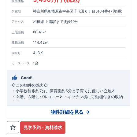
販売価格
神奈川県相模原市中央区千代田６丁目5104番47(地番)
所在地
相模線 上溝駅まで徒歩19分
アクセス
80.41㎡
土地面積
114.42㎡
建物面積
4LDK
間取り
1台
カースペース
Good!
◇
この物件の魅力
◇
・
小学校徒歩約
7
分、保育園約
5
分と子育てに優しい立地♪
・２階、３階にバルコニー♪
・キッチン横に可動棚付きの収納
完備。
・家族で過ごすこともできるワイドバルコニー完備。
◇
アクセ
物件詳細を見る
ス
◇
JR
相模線「上溝」駅
徒歩
19
分
◇
ロケーション
◇
・相模原市立星が丘小学校
徒歩
7
分
・オーケ
ー相模原店
徒歩
4
分
・業務スーパー相
見学予約・資料請求
模原店
徒歩
12
分
・やまうち医院 徒歩
4
分
・セブン
イレブン星ヶ丘店 徒歩
4
分