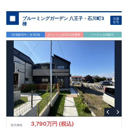
◇
ブルーミングガーデンのこだわり
◇
【全棟自社一貫体制】
・誰が、何をしたか。が明確だからこそ、お客様の安心に繋が
ります。
・設計、施工、営業が互いに協力しあい、最良のプラ
ブルーミングガーデン 八王子・石川町3
分譲
ンを提供いたします。
・東栄住宅では、お引渡し後最大
・不要な中間マージンを抑えることで、
10
回の無料定期点検と、
60
年
住宅
棟
コストダウンに努めています。
間の品質保証を実施。お引渡しからが本当のお付き合いだと考
【耐震等級3
取得】
・東栄住宅
の建物は、国が定めた耐震等級で
え、アフターサービスを外部の業者に委託せず、東栄住宅グル
3
を取得。建築基準法で定め
1区画販売中／全3区画
みらいエコ住宅2026事業
バーチャル内覧可
られた、｢数百年に一度発生する地震に対して、倒壊、崩壊しな
ープ「東栄ホームサービス株式会社」にて責任をもって対応い
い。｣という基準から、さらに
たします。
1.5
倍の耐震力を達成していま
す。
【住宅性能評価ダブル取得】
・設計住宅性能評価：建物
設計段階で、国が認めた第三者機関が評価しています。
・建設
住宅性能評価：評価を受けた図面通りに施工されているか、建
設までに、計
4
回のチェックが行われます。
図面や書類上だけ
でなく、現場の施工状況を検査した上で、品質を保証していま
す。
【充実のアフターサポート】
3,790万円 (税込)
販売価格