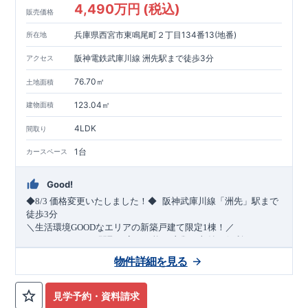
4,490万円 (税込)
販売価格
兵庫県西宮市東鳴尾町２丁目134番13(地番)
所在地
阪神電鉄武庫川線 洲先駅まで徒歩3分
アクセス
76.70㎡
土地面積
123.04㎡
建物面積
4LDK
間取り
1台
カースペース
Good!
​
◆8/3
価格変更いたしました！◆
阪神武庫川線
「洲先」
駅まで
​
徒歩
3
分
＼生活環境
GOOD
なエリアの新築戸建て限定1棟！／
・4
LDK
→5
LDK
へ
間取り変更可能
・衣類の収納に便利な
ウォー
クインクローゼット
・2部屋から行き来できる
続きバルコニー
物件詳細を見る
・デザインと機能性を兼ね備えた
オープンサニタリー
irodori
・
​
リビング全体を見渡せる
・網戸
11万円
(
税込
)
で設置可能！
対面キッチン
（オプション）
・お買い物施設（関西ス
​
ーパー）
↓クリックすると特設ページにジャンプします↓
徒歩10分
(
約787ｍ
)
見学予約・資料請求
2024
年グッドデザイン賞
3
プロジェクト同時受賞
○
・
「木造