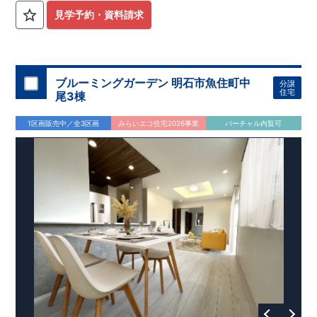
見学予約・資料請求
ブルーミングガーデン 明石市魚住町中
分譲
住宅
尾3棟
1区画販売中／全3区画
みらいエコ住宅2026事業
バーチャル内覧可