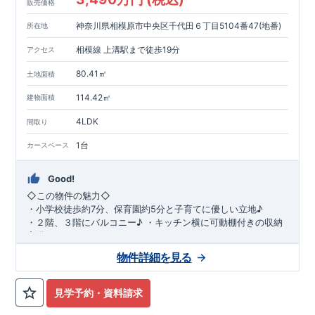
販売価格
神奈川県相模原市中央区千代田６丁目5104番47(地番)
所在地
相模線 上溝駅まで徒歩19分
アクセス
80.41㎡
土地面積
114.42㎡
建物面積
4LDK
間取り
1台
カースペース
Good!
◇
この物件の魅力
◇
・
小学校徒歩約
7
分、保育園約
5
分と子育てに優しい立地♪
・２階、３階にバルコニー♪
・キッチン横に可動棚付きの収納
完備。
・家族で過ごすこともできるワイドバルコニー完備。
◇
アクセ
物件詳細を見る
ス
◇
JR
相模線「上溝」駅
徒歩
19
分
◇
ロケーション
◇
・相模原市立星が丘小学校
徒歩
7
分
・オーケ
ー相模原店
徒歩
4
分
・業務スーパー相
見学予約・資料請求
模原店
徒歩
12
分
・やまうち医院 徒歩
4
分
・セブン
イレブン星ヶ丘店 徒歩
4
分