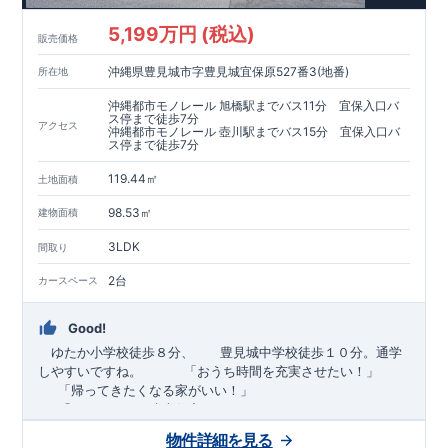
5,199万円 (税込)
販売価格
沖縄県豊見城市字豊見城宜保原527番3(地番)
所在地
沖縄都市モノレール 旭橋駅までバス11分 宜保入口バ
ス停まで徒歩7分
アクセス
沖縄都市モノレール 壺川駅までバス15分 宜保入口バ
ス停まで徒歩7分
119.44㎡
土地面積
98.53㎡
建物面積
3LDK
間取り
2台
カースペース
Good!
ゆたか小学校徒歩８分、 豊見城中学校徒歩１０分。通学
しやすいですね。
​ ​ ​ ​
「おうち時間を充実させたい！」
「帰ってきたくなる家がいい！」
「おしゃれなら建売住宅もありかも！」
物件詳細を見る
TEL:098-860-2201
（火・水曜日定休日、年末年始休み）