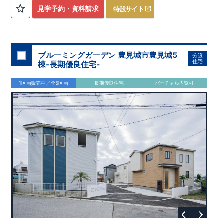
評価しております！ ​ 【
建設
住宅性能評価】
​
第三者機
見学予約・資料請求
特設サイト
関
​◆子育て環境良好！
により、建物完成までに
​
辻小学校
計4回
まで徒歩8分、
の検査が行われます！
内谷中学校
​
​ ◎こ
まで
の住宅の評価
徒歩9分！
​
幼稚園、保育園までは
​
国が定めた
耐震等級で最高の３
徒歩6分
圏内！
を取得！
​
◆
南東側6
地震
に強い
ｍ公道面！
住宅です！
​
陽光降りそそぐ明るい室内！
​
冬は暖かく夏は涼しくて快適♪ 省エネに
​
LDKは
16
帖
！
​
優れた
2（3）LDK
断熱等性能５
の間取りプラン採用！
を取得！
​ ​
その他項目も評価を受けてお
​
​◆こだわりの内装！
​
家
り、
族構成の変化に対応可能な可変型プラン！
性能に特化した
住宅です！
​
全居室
クローゼッ
ブルーミングガーデン 豊見城市豊見城5
分譲
ト付き！ ​
​◆充実した設備！
​
冬でも快適！LDK床暖房標準装
住宅
棟-長期優良住宅-
備♪
​
雨の日でも洗濯物が干せる
室内物干し
​
浴室乾燥暖房機
付き！
​
食洗機
付きシステムキッチン！
​
平日、休日 時間帯
1区画販売中／全5区画
長期優良住宅
バーチャル内覧可
問わずご案内可能です！
​
お気軽にお問い合わせください！
​
【お問い合わせ】TEL：
048-710-5571
(営業時間 9:30～
18:30 火水定休日)