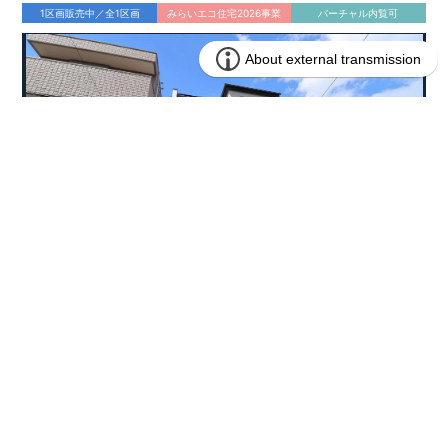
1区画販売中／全1区画
みらいエコ住宅2026事業
バーチャル内覧可
4,490万円 (税込)
販売価格
兵庫県西宮市東鳴尾町２丁目134番13(地番)
所在地
阪神電鉄武庫川線 洲先駅まで徒歩3分
アクセス
76.70㎡
土地面積