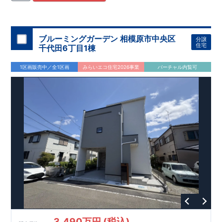
住宅用制震ダンパー/
東栄セーフティダンパー」
・
「地盤改良
工法/R-Evolve
パイル」
・
「宅地開発手法/
簡単に地図から消
せる道」
平日・休日ご内覧可能です！
○
第18
回キッズデザイン
賞
受賞
・
2024
年、東栄住宅
の新たな空間提案
ぜひお気軽にお問い合わせください♪
「マルチエント
ラ
ンス」
西宮営業所
が受賞いたしまし
TEL
：
0798-
ブルーミングガーデン 相模原市中央区
分譲
​
た！
38-1246
○
耐震等級最高
(
定休日：火・水・年末年始
等
級3
・数百年に一度の地震に耐える力
)
住宅
千代田6丁目1棟
の
1.5
倍の耐震性！
・さらに繰り返しの地震に強い
制震
ダンパ
ー
採用で安心！
○
BELS
・エコ住宅としての性能評価を全号棟
1区画販売中／全1区画
みらいエコ住宅2026事業
バーチャル内覧可
が取得しています！
○
住宅性能評価ダブ
ル
取得
・『設計』住
宅性能評価…建物設計段階で、国が認めた第三者機関が評価し
ております。
・『建設』住宅性能評価…評価を受けた図面通
りに施工されているか、建設までに計
4
回チェックが行われま
す。
3,490万円 (税込)