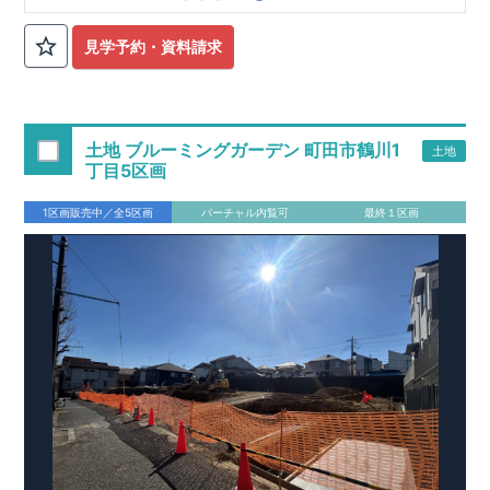
■
オプションではありません！全棟標準搭載
床下換気システ
見学予約・資料請求
ム・ガス衣類乾燥機・食洗器・宅配ボックス・玄関電子キー・
浴室換気乾燥機・防犯ガラス
■
１階廻りの構造材は
防腐・防蟻性
を確保するため、構造用集
成材に
ヒノキ
を使用しております！
土地 ブルーミングガーデン 町田市鶴川1
土地
■
長期優良住宅
もっと詳しく
「いい家を作って、きちんと手
丁目5区画
入れをして、長く大切に使う」という考え方の下、
国が定めた
7
つの厳しい技術基準をクリアした物件だけが認定を受けられる
1区画販売中／全5区画
バーチャル内覧可
最終１区画
長期優良住宅。
長期優良住宅として認定を受けるためには、国が定めた下記
7
つ
の技術基準をクリアする必要があります。東栄住宅は全棟でク
リア！①耐震性②劣化対策③維持管理性④住戸面積⑤省エネル
ギー性⑥居住環境⑦維持保全管理
そのほかの魅力として、住宅ローン金利優遇、固定資産税の減
税、中古市場での売却時にも有利です。
■
住宅性能評価ダブル
取得
もっと詳しく
「設計」と「建設」のダブルで性
能を評価されています！図面を第三者機関へ提出します。外部
■
当社こだわりの空間アイディアを
ショート動画
で
評価委員が建設中に
ご紹介しています。
3
回、竣工時に
ここをクリッ
1
回の現場検査が行われま
ク
す。構造の安定、劣化の軽減、維持管理への配慮、温熱環境・
エネルギー消費量（断熱等性能）の必須
4
分野、空気環境で、最
高等級取得！
■
耐震等級
3
もっと詳しく
東栄住宅の建物
は、国が定めた耐震最高等級
3
を取得。建築基準法に定められ
た、｢数百年に一度発生する地震に対して、倒壊、崩壊しない｣