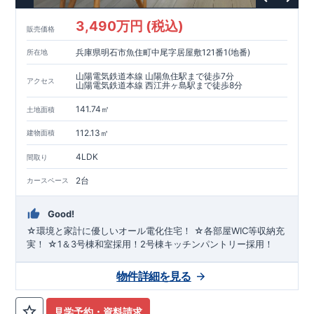
3,490万円 (税込)
販売価格
兵庫県明石市魚住町中尾字居屋敷121番1(地番)
所在地
山陽電気鉄道本線 山陽魚住駅まで徒歩7分
アクセス
山陽電気鉄道本線 西江井ヶ島駅まで徒歩8分
141.74㎡
土地面積
112.13㎡
建物面積
4LDK
間取り
2台
カースペース
Good!
☆環境と家計に優しいオール電化住宅！ ☆各部屋WIC等収納充
実！ ☆1＆3号棟和室採用！2号棟キッチンパントリー採用！
物件詳細を見る
見学予約・資料請求