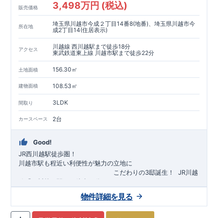
3,498万円 (税込)
販売価格
埼玉県川越市今成２丁目14番8(地番)、埼玉県川越市今
所在地
成2丁目14(住居表示)
川越線 西川越駅まで徒歩18分
アクセス
東武鉄道東上線 川越市駅まで徒歩22分
156.30㎡
土地面積
108.53㎡
建物面積
3LDK
間取り
2台
カースペース
Good!
JR西川越駅徒歩圏！
川越市駅も程近い利便性が魅力の立地に
​
こだわりの3邸誕生！
​
JR川越
線「
西川越
」駅まで徒歩18
分
​
​◆子育て環境良好！
​
今成小学校
自転車約6分（約1430ｍ）
まで徒歩9分、
富士見中学校
​ ​
物件詳細を見る
東武東上線「
まで徒歩24分！
川越市
​
幼稚園、保育園までは
」駅まで徒歩22
分
​
徒歩3分
圏内！
​
◆
広々とした敷地！
​
敷地は
34～40坪超
自転車約7分（約1740ｍ）
！
​
LDKは
16～19
帖
！
​