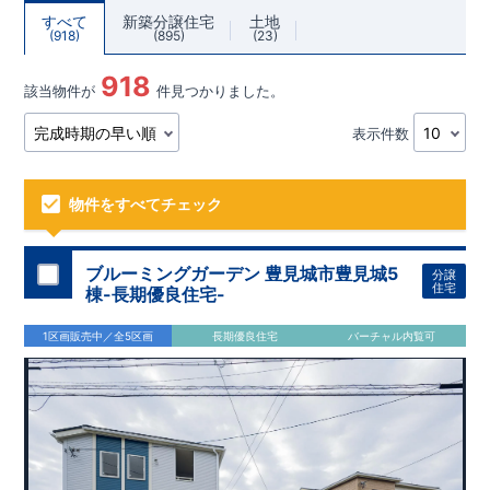
すべて
新築分譲住宅
土地
918
895
23
918
該当物件が
件見つかりました。
表示件数
物件をすべてチェック
ブルーミングガーデン 豊見城市豊見城5
分譲
住宅
棟-長期優良住宅-
1区画販売中／全5区画
長期優良住宅
バーチャル内覧可