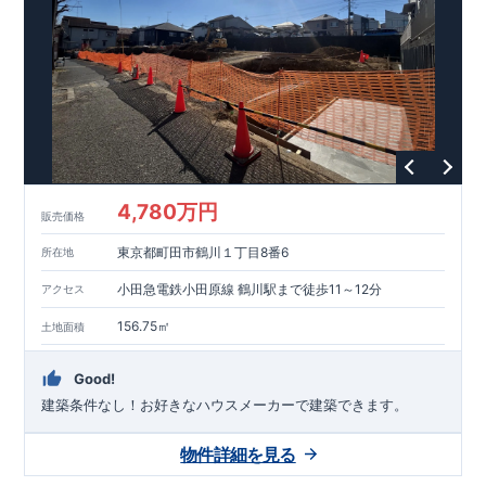
能を評価されています！図面を第三者機関へ提出します。外部
■
当社こだわりの空間アイディアを
ショート動画
で
評価委員が建設中に
ご紹介しています。
3
回、竣工時に
ここをクリッ
1
回の現場検査が行われま
ク
す。構造の安定、劣化の軽減、維持管理への配慮、温熱環境・
エネルギー消費量（断熱等性能）の必須
4
分野、空気環境で、最
高等級取得！
■
耐震等級
3
もっと詳しく
東栄住宅の建物
は、国が定めた耐震最高等級
3
を取得。建築基準法に定められ
た、｢数百年に一度発生する地震に対して、倒壊、崩壊しない｣
という基準から、さらに
1.5
倍の耐震力を達成しています。
■
耐
風等級
2
災害時の損傷の受けにくさを評価されています。建築
基準法に定められている暴風による力（
500
年に
1
度）のさらに
4,780万円
販売価格
1.2
倍の暴風に対しても損傷を生じないことで耐風最高等級
2
を
取得しています。
■
自社一貫体制
もっと詳しく
東栄住宅は土
東京都町田市鶴川１丁目8番6
所在地
地の仕入れ、設計、施工、販売、メンテナンスまで、すべての
プロセスに携わっています。
■
アフターサポート
もっ
小田急電鉄小田原線 鶴川駅まで徒歩11～12分
アクセス
と詳しく
快適に暮らすことができる住宅の品質を長期にわたり
維持するには、定期的な点検を実施することが重要です。
最大
156.75㎡
土地面積
60
年間の保証制度がございます。もちろん、定期点検以外でも
万一不具合が発生した際は対応いたします。
Good!
建築条件なし！​お好きなハウスメーカーで建築できます。
物件詳細を見る