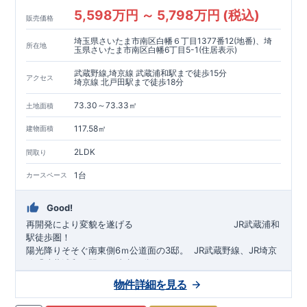
5,598万円 ～ 5,798万円 (税込)
販売価格
埼玉県さいたま市南区白幡６丁目1377番12(地番)、埼
所在地
玉県さいたま市南区白幡6丁目5-1(住居表示)
武蔵野線,埼京線 武蔵浦和駅まで徒歩15分
アクセス
埼京線 北戸田駅まで徒歩18分
73.30～73.33㎡
土地面積
117.58㎡
建物面積
2LDK
間取り
1台
カースペース
Good!
再開発により変貌を遂げる
​
JR武蔵浦和
駅徒歩圏！
陽光降りそそぐ南東側6ｍ公道面の3邸。
​
JR武蔵野線、JR埼京
線「
武蔵浦和
」駅まで徒歩15
分
​
自転車で約5分
物件詳細を見る
​◆設計・建設性能評価ｗ取得！
JR埼京線
「
北戸田
​
」駅まで徒歩18分​
◎性能評価とは
​​
​
【
設計
住
宅性能評価】
​
建物設計段階で、国が定めた
自転車で約6分
第三者機関
が