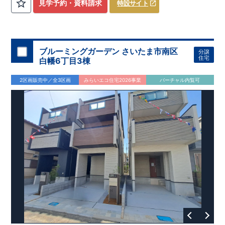
​
3（4）
​◆設計・建設性能評価ｗ取得！
LDK～4LDK
の間取りプラン採用！
​
◎性能評価とは
​
​◆こだわりの内
​​
【
設計
見学予約・資料請求
特設サイト
住宅性能評価】
装！
​
2階洋室のうち一室は
​
建物設計段階で、国が定めた
開放的な勾配天井
！
​
全居室
第三者機関
クロ
が評価しております！ ​ 【
ーゼット付き！ ​ リビングはおしゃれな
建設
住宅性能評価】
折上天井
​
♪
​
​◆充実し
第三者
機関
た設備！
により、建物完成までに
​
雨の日でも洗濯物が干せる
計4回
の検査が行われます！
室内物干し
​
浴室乾燥
​
​ ◎
この住宅の評価
暖房機
付き！
​
​
国が定めた
食洗機
付きシステムキッチン！
耐震等級で最高の３
​
平日、休日
を取得！
地
震に強い
時間帯問わずご案内可能です！
住宅です！
​
冬は暖かく夏は涼しくて快適♪ 省エネ
​
お気軽にお問い合わせくださ
ブルーミングガーデン さいたま市南区
分譲
に優れた
い！
​
【お問い合わせ】TEL：
断熱等性能５
を取得！
048-710-5571
​ ​
その他項目も評価を受けて
(営業時間 9:30～
住宅
白幡6丁目3棟
おり、
18:30 火水定休日)
性能に特化した
住宅です！
2区画販売中／全3区画
みらいエコ住宅2026事業
バーチャル内覧可