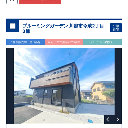
関
間取りプラン採用！
が評価しております！ ​ 【
​
​◆こだわりの内装！
建設
住宅性能評価】
​
2階洋室のうち一
​
第三
者機関
室は
開放的な勾配天井
により、建物完成までに
！
​
全居室
計4回
クローゼット付き！ ​ リビ
の検査が行われます！
​
​
◎この住宅の評価
ングはおしゃれな
​
折上天井
国が定めた
♪
​
​◆充実した設備！
耐震等級で最高の３
​
雨の日でも
を取得！
地震に強い
洗濯物が干せる
住宅です！
室内物干し
​
冬は暖かく夏は涼しくて快適♪ 省エ
​
浴室乾燥暖房機
付き！
​
食洗機
ネに優れた
付きシステムキッチン！
断熱等性能５
を取得！
​ ​
平日、休日 時間帯問わずご案内可
​ ​
その他項目も評価を受け
ブルーミングガーデン 川越市今成2丁目
分譲
ており、
能です！
性能に特化した
​
お気軽にお問い合わせください！
住宅です！
​
【お問い合わせ】
住宅
3棟
TEL：
048-710-5571
(営業時間 9:30～18:30 火水定休日)
1区画販売中／全3区画
みらいエコ住宅2026事業
バーチャル内覧可