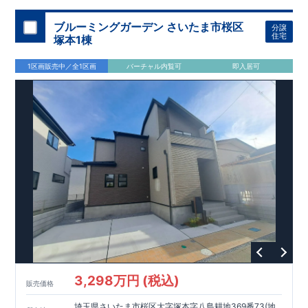
加須 徒歩
13
分
間取りのポイント
ブルーミングガーデン さいたま市桜区
分譲
LDK
約
19.5
帖
​陽当たりよく開放
■ 1
号棟
のゆとりあるリビング
住宅
塚本1棟
感があります。
■
共通
1区画販売中／全1区画
バーチャル内覧可
即入居可
・主寝室は将来仕切れる可変型プラン
・
2
階洋室
2
部屋にウォー
クインクローゼット設置
住宅設備のポイント
■
太陽光発電（フラットプラン）採用
月額サービス料
0
円で利用可
能
■
ホテルライクで実用的な洗面空間
（
オープンサニタリーirodori
/
詳細ページへ）
家計にやさしい住宅性能
■
長期優良住宅
住宅ローン控除額の優遇、
固定資産税の減額期間
延長など
税制面でのメリットが受けられます。
■
耐震等級
３
＋
制震ダンパー
建築基準法の
1.5
倍の耐震性。
地震保
険の割引（最大
50
％）対象です。
​ ​
​
現地のご案内・資料請求 受付中
■完成済みにつき、
実際の
​
​
建物・設備・間取りを
現地にてご確認いただけます。
ま
ずはお気軽にお問い合わせください。
3,298万円 (税込)
TEL
：
0120-44-1081
販売価格
（
9:30
～
18:30
／火水曜休み）
スマートフォンで見やすい特設サイトはこちら
埼玉県さいたま市桜区大字塚本字八島耕地369番73(地