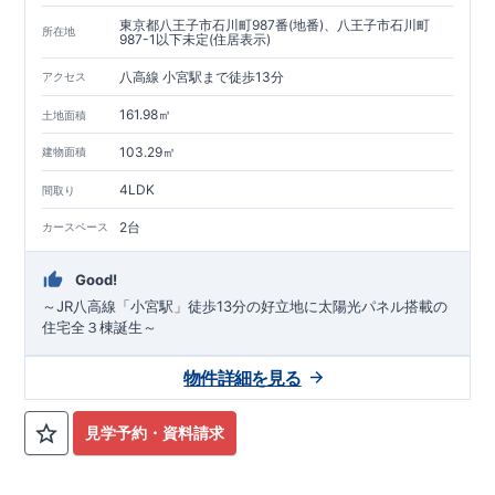
東京都八王子市石川町987番(地番)、八王子市石川町
所在地
987-1以下未定(住居表示)
八高線 小宮駅まで徒歩13分
アクセス
161.98㎡
土地面積
103.29㎡
建物面積
4LDK
間取り
2台
カースペース
Good!
～JR八高線「小宮駅」徒歩13分の好立地に太陽光パネル搭載の
住宅全３棟誕生～
物件詳細を見る
見学予約・資料請求