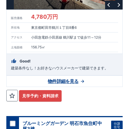
という基準から、さらに
1.5
倍の耐震力を達成しています。
■
耐
風等級
2
災害時の損傷の受けにくさを評価されています。建築
基準法に定められている暴風による力（
500
年に
1
度）のさらに
4,780万円
販売価格
1.2
倍の暴風に対しても損傷を生じないことで耐風最高等級
2
を
取得しています。
■
自社一貫体制
もっと詳しく
東栄住宅は土
東京都町田市鶴川１丁目8番6
所在地
地の仕入れ、設計、施工、販売、メンテナンスまで、すべての
プロセスに携わっています。
■
アフターサポート
もっ
小田急電鉄小田原線 鶴川駅まで徒歩11～12分
アクセス
と詳しく
快適に暮らすことができる住宅の品質を長期にわたり
維持するには、定期的な点検を実施することが重要です。
最大
156.75㎡
土地面積
60
年間の保証制度がございます。もちろん、定期点検以外でも
万一不具合が発生した際は対応いたします。
Good!
建築条件なし！​お好きなハウスメーカーで建築できます。
物件詳細を見る
見学予約・資料請求
ブルーミングガーデン 明石市魚住町中
分譲
住宅
尾3棟