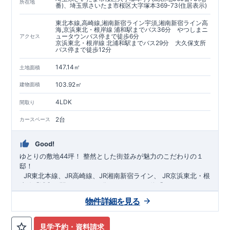
https://www.e-blooming.com/bukken/60075018/
所在地
番)、埼玉県さいたま市桜区大字塚本369-73(住居表示)
東北本線,高崎線,湘南新宿ライン宇須,湘南新宿ライン高
海,京浜東北・根岸線 浦和駅までバス36分 やつしまニ
ュータウンバス停まで徒歩6分
アクセス
京浜東北・根岸線 北浦和駅までバス29分 大久保支所
バス停まで徒歩12分
147.14㎡
土地面積
103.92㎡
建物面積
4LDK
間取り
2台
カースペース
Good!
ゆとりの敷地44坪！
​
整然とした街並みが魅力のこだわりの１
邸！
​ ​ ​
JR東北本線、JR高崎線、
JR湘南新宿ライン、
JR京浜東北・根
岸線「
浦和
」駅までバス36
分
バス停「
やつしまニュー
タウン
」まで徒歩6
分
​ ​
JR京浜東北・根岸線
「
北浦和
」駅までバ
物件詳細を見る
ス29
​◆子育て環境良好！
分
​
大久保小学校
バス停
まで徒歩12分、
「
大久保支所
大久保
」まで徒歩
中学
12分​
校
まで徒歩12分！
​
​◆設計・建設性能評価ｗ取得！
​
幼稚園、保育園までは
​
◎性能評価とは
徒歩20分
圏内！
​​
【
​
◆
設
計
広々とした敷地！
住宅性能評価】
​
​
敷地は
建物設計段階で、国が定めた
44坪超
！
​
LDKは
18
帖
！
​
第三者機
4LDK
の
見学予約・資料請求