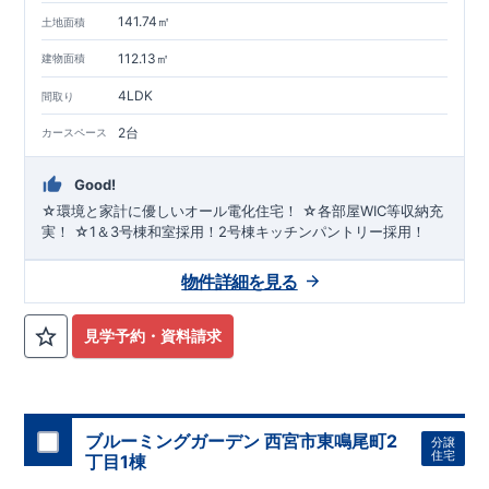
141.74㎡
土地面積
112.13㎡
建物面積
4LDK
間取り
2台
カースペース
Good!
☆環境と家計に優しいオール電化住宅！ ☆各部屋WIC等収納充
実！ ☆1＆3号棟和室採用！2号棟キッチンパントリー採用！
物件詳細を見る
見学予約・資料請求
ブルーミングガーデン 西宮市東鳴尾町2
分譲
住宅
丁目1棟