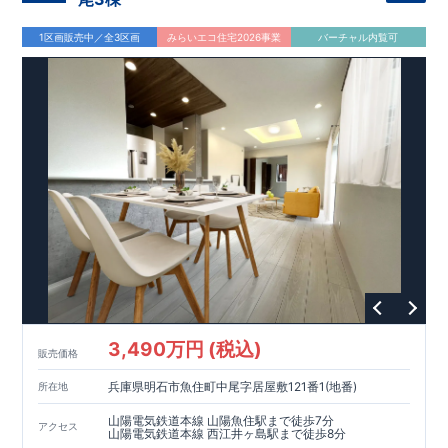
1区画販売中／全3区画
みらいエコ住宅2026事業
バーチャル内覧可
3,490万円 (税込)
販売価格
兵庫県明石市魚住町中尾字居屋敷121番1(地番)
所在地
山陽電気鉄道本線 山陽魚住駅まで徒歩7分
アクセス
山陽電気鉄道本線 西江井ヶ島駅まで徒歩8分