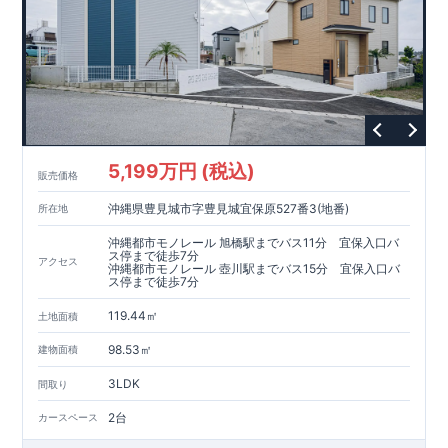
5,199万円 (税込)
販売価格
沖縄県豊見城市字豊見城宜保原527番3(地番)
所在地
沖縄都市モノレール 旭橋駅までバス11分 宜保入口バ
ス停まで徒歩7分
アクセス
沖縄都市モノレール 壺川駅までバス15分 宜保入口バ
ス停まで徒歩7分
119.44㎡
土地面積
98.53㎡
建物面積
3LDK
間取り
2台
カースペース