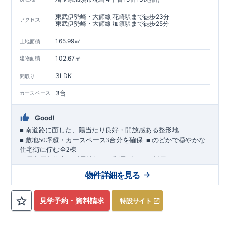
東武伊勢崎・大師線 花崎駅まで徒歩23分
アクセス
東武伊勢崎・大師線 加須駅まで徒歩25分
165.99㎡
土地面積
102.67㎡
建物面積
3LDK
間取り
3台
カースペース
Good!
■
南道路に面した、陽当たり良好・開放感ある整形地
​
■
敷地
50
坪超・カースペース
3
台分を確保
■
のどかで穏やかな
住宅街に佇む全
2
棟
（長期優良住宅／耐震等級３・制震ダンパー採用）
車道
7.0m
南道路
12.0m
（歩道含む・
）に面した、
開放感と陽当
物件詳細を見る
たりに恵まれた立地。
約
12m
超
南北に長い整形地を活かし、
建物南側には
の奥行きが
あり、
採光・通風・プライバシー性にも配慮した敷地計画で
見学予約・資料請求
特設サイト
す。
3
■
買物施設が徒歩圏内
・ローソン 徒歩
分
・ドラッグストアコ
スモス 徒歩約
10
分
・クスリのアオキ 徒歩約
10
分
・ビバモール