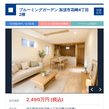
ブルーミングガーデン 加須市花崎4丁目
分譲
住宅
2棟
1区画販売中／全2区画
みらいエコ住宅2026事業
バーチャル内覧可
2,490万円 (税込)
販売価格
埼玉県加須市花崎４丁目19番13(地番)
所在地