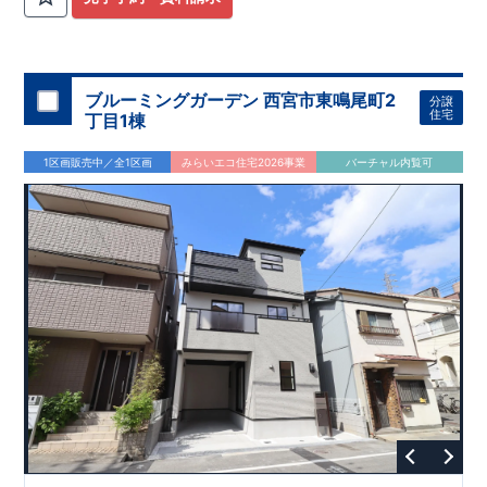
ブルーミングガーデン 西宮市東鳴尾町2
分譲
住宅
丁目1棟
1区画販売中／全1区画
みらいエコ住宅2026事業
バーチャル内覧可