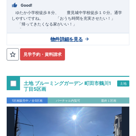
Good!
ゆたか小学校徒歩８分、 豊見城中学校徒歩１０分。通学
しやすいですね。
​ ​ ​ ​
「おうち時間を充実させたい！」
「帰ってきたくなる家がいい！」
「おしゃれなら建売住宅もありかも！」
物件詳細を見る
TEL:098-860-2201
（火・水曜日定休日、年末年始休み）
■
オプションではありません！全棟標準搭載
床下換気システ
見学予約・資料請求
ム・ガス衣類乾燥機・食洗器・宅配ボックス・玄関電子キー・
浴室換気乾燥機・防犯ガラス
■
１階廻りの構造材は
防腐・防蟻性
を確保するため、構造用集
成材に
ヒノキ
を使用しております！
土地 ブルーミングガーデン 町田市鶴川1
土地
■
長期優良住宅
もっと詳しく
「いい家を作って、きちんと手
丁目5区画
入れをして、長く大切に使う」という考え方の下、
国が定めた
7
つの厳しい技術基準をクリアした物件だけが認定を受けられる
1区画販売中／全5区画
バーチャル内覧可
最終１区画
長期優良住宅。
長期優良住宅として認定を受けるためには、国が定めた下記
7
つ
の技術基準をクリアする必要があります。東栄住宅は全棟でク
リア！①耐震性②劣化対策③維持管理性④住戸面積⑤省エネル
ギー性⑥居住環境⑦維持保全管理
そのほかの魅力として、住宅ローン金利優遇、固定資産税の減
税、中古市場での売却時にも有利です。
■
住宅性能評価ダブル
取得
もっと詳しく
「設計」と「建設」のダブルで性