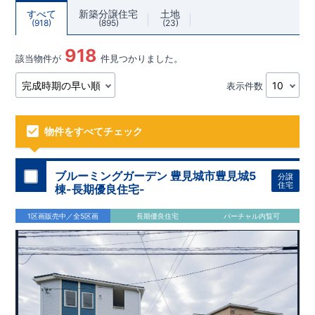
すべて
新築分譲住宅
土地
918
895
23
918
該当物件が
件見つかりました。
表示件数
物件をすべてチェック
ブルーミングガーデン 豊見城市豊見城5
分譲
住宅
棟-長期優良住宅-
1区画販売中／全5区画
長期優良住宅
バーチャル内覧可