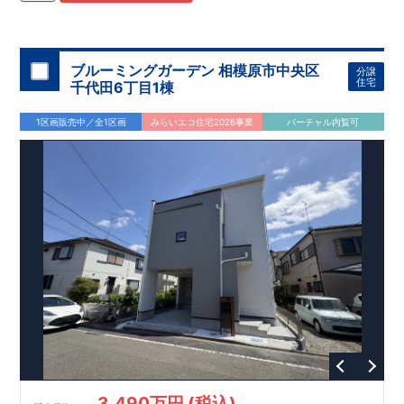
住宅用制震ダンパー/
東栄セーフティダンパー」
・
「地盤改良
工法/R-Evolve
パイル」
・
「宅地開発手法/
簡単に地図から消
せる道」
平日・休日ご内覧可能です！
○
第18
回キッズデザイン
賞
受賞
・
2024
年、東栄住宅
の新たな空間提案
ぜひお気軽にお問い合わせください♪
「マルチエント
ラ
ンス」
西宮営業所
が受賞いたしまし
TEL
：
0798-
ブルーミングガーデン 相模原市中央区
分譲
​
た！
38-1246
○
耐震等級最高
(
定休日：火・水・年末年始
等
級3
・数百年に一度の地震に耐える力
)
住宅
千代田6丁目1棟
の
1.5
倍の耐震性！
・さらに繰り返しの地震に強い
制震
ダンパ
ー
採用で安心！
○
BELS
・エコ住宅としての性能評価を全号棟
1区画販売中／全1区画
みらいエコ住宅2026事業
バーチャル内覧可
が取得しています！
○
住宅性能評価ダブ
ル
取得
・『設計』住
宅性能評価…建物設計段階で、国が認めた第三者機関が評価し
ております。
・『建設』住宅性能評価…評価を受けた図面通
りに施工されているか、建設までに計
4
回チェックが行われま
す。
3,490万円 (税込)