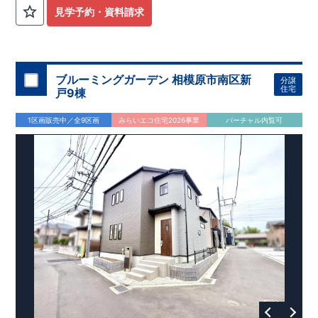
外から帰ってきたお子様も
お部屋を汚さず
に安心です♪
見学予約・資料請求
​・
キッチンには
食器洗い機完備
◎家事の
負担軽減
に！
・キッチン横に
パントリー付き♪
​・オープンサニタリーirodori採用！
​
段差のない
シームアンダーボウル仕様で
お手入れ簡単◎
​・主寝室には
アクセントクロス
使用♪
ブルーミングガーデン 相模原市南区新
分譲
住宅
戸9棟
​↓↓クリックで詳細ご紹介
◆充実の
アフターサポート
◆
1区画販売中／全9区画
みらいエコ住宅2026事業
バーチャル内覧可
​東栄住宅では、お引き渡し後最大4回の無料点検と、最長60年
間の品質保証を実施。
​お引き渡しからが本当のお付き合いだと考え、アフターサービ
スを外部の業者に委託せず、
​東栄住宅グループ「東栄ホームサービス株式会社」にて責任を
もって対応いたします。
​​↓↓クリックで詳細ご紹介
◆
長期優良住宅
【済】◆
​当物件は国から定められた7つの技術基準をクリアした認定住
宅！
​住宅ローンの金利優遇、税金面の優遇が得られるなどの、金銭
的メリットが大きいのも魅力です。
​東栄住宅はパワービルダーで所得数No.1です！