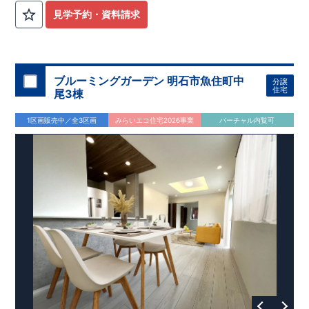
見学予約・資料請求
ブルーミングガーデン 明石市魚住町中
分譲
住宅
尾3棟
1区画販売中／全3区画
みらいエコ住宅2026事業
バーチャル内覧可