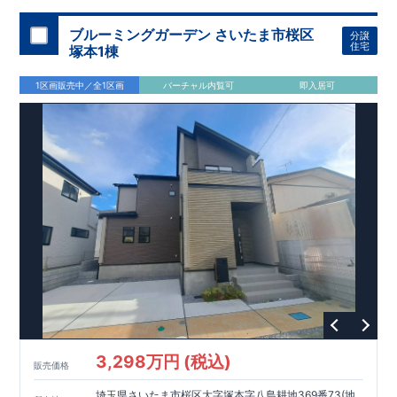
加須 徒歩
13
分
間取りのポイント
ブルーミングガーデン さいたま市桜区
分譲
LDK
約
19.5
帖
​陽当たりよく開放
■ 1
号棟
のゆとりあるリビング
住宅
塚本1棟
感があります。
■
共通
1区画販売中／全1区画
バーチャル内覧可
即入居可
・主寝室は将来仕切れる可変型プラン
・
2
階洋室
2
部屋にウォー
クインクローゼット設置
住宅設備のポイント
■
太陽光発電（フラットプラン）採用
月額サービス料
0
円で利用可
能
■
ホテルライクで実用的な洗面空間
（
オープンサニタリーirodori
/
詳細ページへ）
家計にやさしい住宅性能
■
長期優良住宅
住宅ローン控除額の優遇、
固定資産税の減額期間
延長など
税制面でのメリットが受けられます。
■
耐震等級
３
＋
制震ダンパー
建築基準法の
1.5
倍の耐震性。
地震保
険の割引（最大
50
％）対象です。
​ ​
​
現地のご案内・資料請求 受付中
■完成済みにつき、
実際の
​
​
建物・設備・間取りを
現地にてご確認いただけます。
ま
ずはお気軽にお問い合わせください。
3,298万円 (税込)
TEL
：
0120-44-1081
販売価格
（
9:30
～
18:30
／火水曜休み）
スマートフォンで見やすい特設サイトはこちら
埼玉県さいたま市桜区大字塚本字八島耕地369番73(地