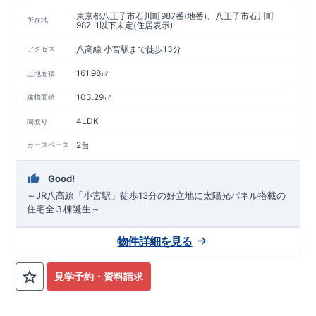
東京都八王子市石川町987番(地番)、八王子市石川町
所在地
987-1以下未定(住居表示)
八高線 小宮駅まで徒歩13分
アクセス
161.98㎡
土地面積
103.29㎡
建物面積
4LDK
間取り
2台
カースペース
Good!
～JR八高線「小宮駅」徒歩13分の好立地に太陽光パネル搭載の
住宅全３棟誕生～
物件詳細を見る
見学予約・資料請求