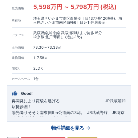
5,598万円 ～ 5,798万円 (税込)
販売価格
埼玉県さいたま市南区白幡６丁目1377番12(地番)、埼
所在地
玉県さいたま市南区白幡6丁目5-1(住居表示)
武蔵野線,埼京線 武蔵浦和駅まで徒歩15分
アクセス
埼京線 北戸田駅まで徒歩18分
73.30～73.33㎡
土地面積
117.58㎡
建物面積
2LDK
間取り
1台
カースペース
Good!
再開発により変貌を遂げる
​
JR武蔵浦和
駅徒歩圏！
陽光降りそそぐ南東側6ｍ公道面の3邸。
​
JR武蔵野線、JR埼京
線「
武蔵浦和
」駅まで徒歩15
分
​
自転車で約5分
物件詳細を見る
​◆設計・建設性能評価ｗ取得！
JR埼京線
「
北戸田
​
」駅まで徒歩18分​
◎性能評価とは
​​
​
【
設計
住
宅性能評価】
​
建物設計段階で、国が定めた
自転車で約6分
第三者機関
が