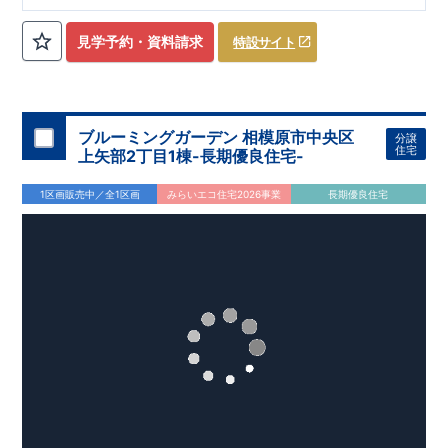
ローゼット】
私服通勤でお洋服をたくさんお持ちの方や、
流行ファッション
見学予約・資料請求
特設サイト
​​
がお好きな方にもおすすめ
♪
【全居室クローゼット完備】
​​
お子様のお洋服の収納にも困らない
☆
【２階の廊下収納】
​
生活感の出る掃除機や、
日用品などのアイテムを目隠し収納が
​​
​
できる
♪
【床下収納】
【大容量シューズクローゼット】
などの、あったらうれしい収納完備
☆
ブルーミングガーデン 相模原市中央区
分譲
,
[2]
対面キッチンには、食洗器搭載
★
住宅
上矢部2丁目1棟-長期優良住宅-
”
”
配膳・後片付け
が便利な
対面キッチン
には、
生活感を感じさせない
ビルトイン食洗器
を搭載
1区画販売中／全1区画
みらいエコ住宅2026事業
長期優良住宅
,
[4]
上部吹抜け
明るく開放的な空間を演出
♪
◎
暮らしに寄り添う住環境
◎
～徒歩圏内～
教育環境
／コンビニ
/
ドラッグストア
／
公園
■周辺環境■
【教育施設】
593m
8
​
せんだん保育園 約
（徒歩
分）
新磯保育園 約
784m
10
715m
9
​
​相陽中
（徒歩
分）
新磯小学校 約
（徒歩
分）
学
m
25
​
校 約2000
（徒歩
分）
【買い物施設】
556m
7
​
ローソン相模原磯部店 約
（徒歩
分）
ファミリーマート
1100m
4
​
座間一丁目店 約
（徒歩
1
分）
ドラッグセイムス座間