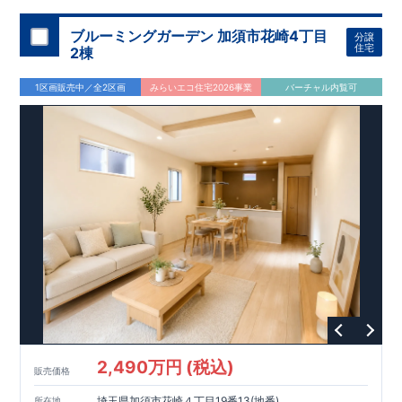
ブルーミングガーデン 加須市花崎4丁目
分譲
住宅
2棟
1区画販売中／全2区画
みらいエコ住宅2026事業
バーチャル内覧可
2,490万円 (税込)
販売価格
埼玉県加須市花崎４丁目19番13(地番)
所在地