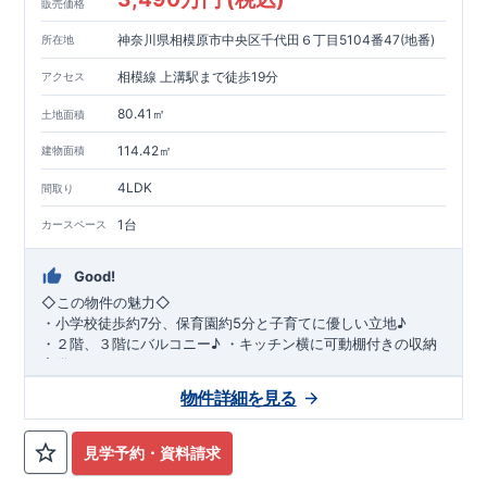
販売価格
神奈川県相模原市中央区千代田６丁目5104番47(地番)
所在地
相模線 上溝駅まで徒歩19分
アクセス
80.41㎡
土地面積
114.42㎡
建物面積
4LDK
間取り
1台
カースペース
Good!
◇
この物件の魅力
◇
・
小学校徒歩約
7
分、保育園約
5
分と子育てに優しい立地♪
・２階、３階にバルコニー♪
・キッチン横に可動棚付きの収納
完備。
・家族で過ごすこともできるワイドバルコニー完備。
◇
アクセ
物件詳細を見る
ス
◇
JR
相模線「上溝」駅
徒歩
19
分
◇
ロケーション
◇
・相模原市立星が丘小学校
徒歩
7
分
・オーケ
ー相模原店
徒歩
4
分
・業務スーパー相
見学予約・資料請求
模原店
徒歩
12
分
・やまうち医院 徒歩
4
分
・セブン
イレブン星ヶ丘店 徒歩
4
分