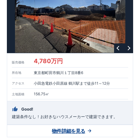
能を評価されています！図面を第三者機関へ提出します。外部
■
当社こだわりの空間アイディアを
ショート動画
で
評価委員が建設中に
ご紹介しています。
3
回、竣工時に
ここをクリッ
1
回の現場検査が行われま
ク
す。構造の安定、劣化の軽減、維持管理への配慮、温熱環境・
エネルギー消費量（断熱等性能）の必須
4
分野、空気環境で、最
高等級取得！
■
耐震等級
3
もっと詳しく
東栄住宅の建物
は、国が定めた耐震最高等級
3
を取得。建築基準法に定められ
た、｢数百年に一度発生する地震に対して、倒壊、崩壊しない｣
という基準から、さらに
1.5
倍の耐震力を達成しています。
■
耐
風等級
2
災害時の損傷の受けにくさを評価されています。建築
基準法に定められている暴風による力（
500
年に
1
度）のさらに
4,780万円
販売価格
1.2
倍の暴風に対しても損傷を生じないことで耐風最高等級
2
を
取得しています。
■
自社一貫体制
もっと詳しく
東栄住宅は土
東京都町田市鶴川１丁目8番6
所在地
地の仕入れ、設計、施工、販売、メンテナンスまで、すべての
プロセスに携わっています。
■
アフターサポート
もっ
小田急電鉄小田原線 鶴川駅まで徒歩11～12分
アクセス
と詳しく
快適に暮らすことができる住宅の品質を長期にわたり
維持するには、定期的な点検を実施することが重要です。
最大
156.75㎡
土地面積
60
年間の保証制度がございます。もちろん、定期点検以外でも
万一不具合が発生した際は対応いたします。
Good!
建築条件なし！​お好きなハウスメーカーで建築できます。
物件詳細を見る