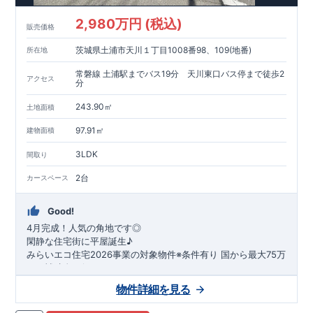
2,980万円 (税込)
販売価格
茨城県土浦市天川１丁目1008番98、109(地番)
所在地
常磐線 土浦駅までバス19分 天川東口バス停まで徒歩2
アクセス
分
243.90㎡
土地面積
97.91㎡
建物面積
3LDK
間取り
2台
カースペース
Good!
4月完成！人気の角地です◎
閑静な住宅街に平屋誕生♪
​みらいエコ住宅2026事業の対象物件※条件有り
​
国
から最大75万
円の補助金が得られます！
​※補助金額より事務手数料として99000 円（税込）及び振込手
物件詳細を見る
数料が差し引かれます。
★魅力的な間取り★
​・
玄関から
直接洗面所・浴室
へアクセスで
きる動線の為、