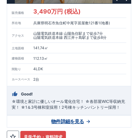
3,490万円 (税込)
販売価格
兵庫県明石市魚住町中尾字居屋敷121番1(地番)
所在地
山陽電気鉄道本線 山陽魚住駅まで徒歩7分
アクセス
山陽電気鉄道本線 西江井ヶ島駅まで徒歩8分
141.74㎡
土地面積
112.13㎡
建物面積
4LDK
間取り
2台
カースペース
Good!
☆環境と家計に優しいオール電化住宅！ ☆各部屋WIC等収納充
実！ ☆1＆3号棟和室採用！2号棟キッチンパントリー採用！
物件詳細を見る
見学予約・資料請求