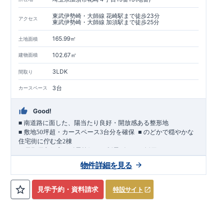
東武伊勢崎・大師線 花崎駅まで徒歩23分
アクセス
東武伊勢崎・大師線 加須駅まで徒歩25分
165.99㎡
土地面積
102.67㎡
建物面積
3LDK
間取り
3台
カースペース
Good!
■
南道路に面した、陽当たり良好・開放感ある整形地
​
■
敷地
50
坪超・カースペース
3
台分を確保
■
のどかで穏やかな
住宅街に佇む全
2
棟
（長期優良住宅／耐震等級３・制震ダンパー採用）
車道
7.0m
南道路
12.0m
（歩道含む・
）に面した、
開放感と陽当
物件詳細を見る
たりに恵まれた立地。
約
12m
超
南北に長い整形地を活かし、
建物南側には
の奥行きが
あり、
採光・通風・プライバシー性にも配慮した敷地計画で
見学予約・資料請求
特設サイト
す。
3
■
買物施設が徒歩圏内
・ローソン 徒歩
分
・ドラッグストアコ
スモス 徒歩約
10
分
・クスリのアオキ 徒歩約
10
分
・ビバモール