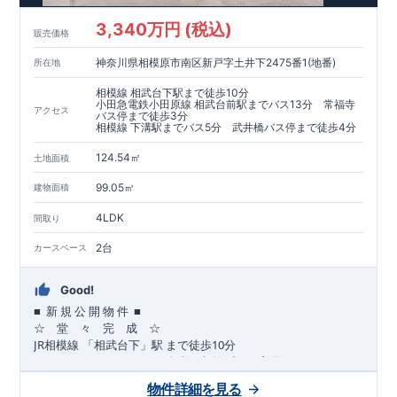
​​↓↓クリックで詳細ご紹介
3,340万円 (税込)
​◆耐震＋制震。
東栄セーフティーダンパー
標準装備◆
販売価格
​大きな揺れから家を守るだけではなく揺れそのものを軽減
神奈川県相模原市南区新戸字土井下2475番1(地番)
所在地
​建築基準法に定められた、「数百年に一度発生する地震に対し
て、倒壊、崩壊しない」
相模線 相武台下駅まで徒歩10分
​という基準から、さらに1.5倍の耐震力を達成しています。
小田急電鉄小田原線 相武台前駅までバス13分 常福寺
アクセス
バス停まで徒歩3分
相模線 下溝駅までバス5分 武井橋バス停まで徒歩4分
注文住宅のような個性あふれる間取り、
​住宅品質を担保しながらも
コストパフォーマンスの高さ
がブル
124.54㎡
土地面積
ーミングガーデンの魅力です。
「ここまでやってこの価格」
をぜひ体験してください。
99.05㎡
建物面積
4LDK
間取り
2台
カースペース
Good!
■
■
新
規
公
開
物
件
☆ 堂 々 完 成 ☆
JR
10
​
相模線
「相武台下」駅
まで
徒歩
分
,
☆
おすすめポイント
☆
[1]
多彩な収納プラン完備
★
【玄関土間収納】
物件詳細を見る
​​
スーツケースやベビーカーの収納にも便利
♪
【ウォークインク