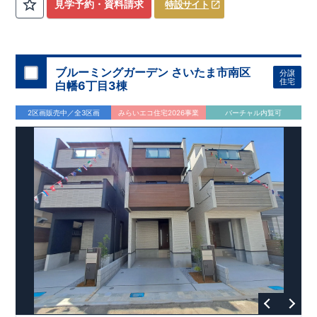
​
3（4）
​◆設計・建設性能評価ｗ取得！
LDK～4LDK
の間取りプラン採用！
​
◎性能評価とは
​
​◆こだわりの内
​​
【
設計
見学予約・資料請求
特設サイト
住宅性能評価】
装！
​
2階洋室のうち一室は
​
建物設計段階で、国が定めた
開放的な勾配天井
！
​
全居室
第三者機関
クロ
が評価しております！ ​ 【
ーゼット付き！ ​ リビングはおしゃれな
建設
住宅性能評価】
折上天井
​
♪
​
​◆充実し
第三者
機関
た設備！
により、建物完成までに
​
雨の日でも洗濯物が干せる
計4回
の検査が行われます！
室内物干し
​
浴室乾燥
​
​ ◎
この住宅の評価
暖房機
付き！
​
​
国が定めた
食洗機
付きシステムキッチン！
耐震等級で最高の３
​
平日、休日
を取得！
地
震に強い
時間帯問わずご案内可能です！
住宅です！
​
冬は暖かく夏は涼しくて快適♪ 省エネ
​
お気軽にお問い合わせくださ
ブルーミングガーデン さいたま市南区
分譲
に優れた
い！
​
【お問い合わせ】TEL：
断熱等性能５
を取得！
048-710-5571
​ ​
その他項目も評価を受けて
(営業時間 9:30～
住宅
白幡6丁目3棟
おり、
18:30 火水定休日)
性能に特化した
住宅です！
2区画販売中／全3区画
みらいエコ住宅2026事業
バーチャル内覧可