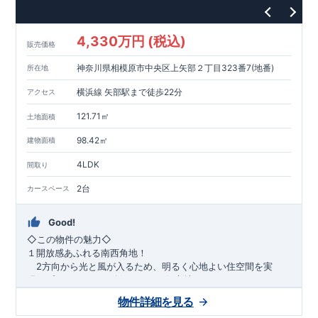
1200m
15
​
店 約
（徒歩
分）
たからやフレサ磯部店 約
1400m
18
【その他施設】
（徒歩
分）
550m
7
​
根岸台公園 約
（徒歩
分）
下磯部東子どもの広場 約
4,330万円 (税込)
757m
10
​
772m
10
​
販売価格
（徒歩
分）
新戸診療所 約
（徒歩
分）
相模原
900m
12
​
磯部郵便局 約
（徒歩
分）
磯部クリニック 約
神奈川県相模原市中央区上矢部２丁目323番7(地番)
所在地
948m
12
​
■
東栄住宅の家作り■
（徒歩
分）
■
ブルーミングガーデンのこだわり
■
​↑
↑ ​
■
​
各タイトルをクリック
長期優良住宅取得
【国が定めた７つ
横浜線 矢部駅まで徒歩22分
アクセス
​
​
の技術基準をクリア
☆
】
１
耐久性
/
２劣化対策
/
３維持管理性
４
住宅面積
/
５省エネルギー性
/
６
居住環境
/
７
維持保全管理
121.71㎡
土地面積
​
■
住宅性能評価ダブル取得
スマートフォンで見やすい特設サイ
​
トはこちら
★
物件のご案内は、
事前予約
が
オススメ
です
☆
98.42㎡
建物面積
​
​
スムーズにご案内が可能
♪
お気軽にお問い合わせください
♪
お
4LDK
TEL:0120-07-1081​
間取り
​
​
問い合わせお待ちしております
☆
※
未完成の
場合は、現地確認の他に
近くにある同仕様の完成物件をご案内
2台
カースペース
致します。
Good!
​◇この物件の魅力◇
１開放感あふれる南西角地！
2方向から光と風が入るため、明るく心地よい住空間を実
現。プライバシーも確保しやすい好立地です♪
​２
自然と利便が両立するロケーション！
物件詳細を見る
最寄りの矢部駅まで徒歩22分で、駅利用も可能。生活施設や