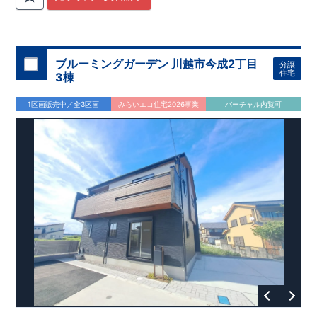
関
間取りプラン採用！
が評価しております！ ​ 【
​
​◆こだわりの内装！
建設
住宅性能評価】
​
2階洋室のうち一
​
第三
者機関
室は
開放的な勾配天井
により、建物完成までに
！
​
全居室
計4回
クローゼット付き！ ​ リビ
の検査が行われます！
​
​
◎この住宅の評価
ングはおしゃれな
​
折上天井
国が定めた
♪
​
​◆充実した設備！
耐震等級で最高の３
​
雨の日でも
を取得！
地震に強い
洗濯物が干せる
住宅です！
室内物干し
​
冬は暖かく夏は涼しくて快適♪ 省エ
​
浴室乾燥暖房機
付き！
​
食洗機
ネに優れた
付きシステムキッチン！
断熱等性能５
を取得！
​ ​
平日、休日 時間帯問わずご案内可
​ ​
その他項目も評価を受け
ブルーミングガーデン 川越市今成2丁目
分譲
ており、
能です！
性能に特化した
​
お気軽にお問い合わせください！
住宅です！
​
【お問い合わせ】
住宅
3棟
TEL：
048-710-5571
(営業時間 9:30～18:30 火水定休日)
1区画販売中／全3区画
みらいエコ住宅2026事業
バーチャル内覧可