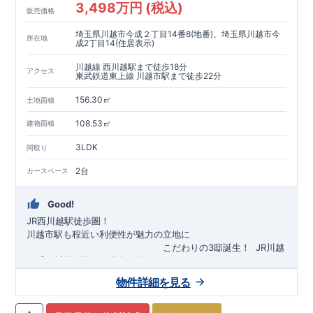
3,498万円 (税込)
販売価格
埼玉県川越市今成２丁目14番8(地番)、埼玉県川越市今
所在地
成2丁目14(住居表示)
川越線 西川越駅まで徒歩18分
アクセス
東武鉄道東上線 川越市駅まで徒歩22分
156.30㎡
土地面積
108.53㎡
建物面積
3LDK
間取り
2台
カースペース
Good!
JR西川越駅徒歩圏！
川越市駅も程近い利便性が魅力の立地に
​
こだわりの3邸誕生！
​
JR川越
線「
西川越
」駅まで徒歩18
分
​
​◆子育て環境良好！
​
今成小学校
自転車約6分（約1430ｍ）
まで徒歩9分、
富士見中学校
​ ​
物件詳細を見る
東武東上線「
まで徒歩24分！
川越市
​
幼稚園、保育園までは
」駅まで徒歩22
分
​
徒歩3分
圏内！
​
◆
広々とした敷地！
​
敷地は
34～40坪超
自転車約7分（約1740ｍ）
！
​
LDKは
16～19
帖
！
​