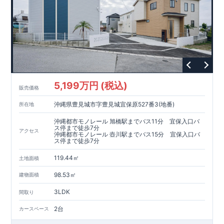
5,199万円 (税込)
販売価格
沖縄県豊見城市字豊見城宜保原527番3(地番)
所在地
沖縄都市モノレール 旭橋駅までバス11分 宜保入口バ
ス停まで徒歩7分
アクセス
沖縄都市モノレール 壺川駅までバス15分 宜保入口バ
ス停まで徒歩7分
119.44㎡
土地面積
98.53㎡
建物面積
3LDK
間取り
2台
カースペース