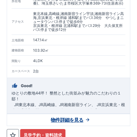
https://www.e-blooming.com/bukken/60075018/
所在地
番)、埼玉県さいたま市桜区大字塚本369-73(住居表示)
東北本線,高崎線,湘南新宿ライン宇須,湘南新宿ライン高
海,京浜東北・根岸線 浦和駅までバス36分 やつしまニ
ュータウンバス停まで徒歩6分
アクセス
京浜東北・根岸線 北浦和駅までバス29分 大久保支所
バス停まで徒歩12分
147.14㎡
土地面積
103.92㎡
建物面積
4LDK
間取り
2台
カースペース
Good!
ゆとりの敷地44坪！
​
整然とした街並みが魅力のこだわりの１
邸！
​ ​ ​
JR東北本線、JR高崎線、
JR湘南新宿ライン、
JR京浜東北・根
岸線「
浦和
」駅までバス36
分
バス停「
やつしまニュー
タウン
」まで徒歩6
分
​ ​
JR京浜東北・根岸線
「
北浦和
」駅までバ
物件詳細を見る
ス29
​◆子育て環境良好！
分
​
大久保小学校
バス停
まで徒歩12分、
「
大久保支所
大久保
」まで徒歩
中学
12分​
校
まで徒歩12分！
​
​◆設計・建設性能評価ｗ取得！
​
幼稚園、保育園までは
​
◎性能評価とは
徒歩20分
圏内！
​​
【
​
◆
設
計
広々とした敷地！
住宅性能評価】
​
​
敷地は
建物設計段階で、国が定めた
44坪超
！
​
LDKは
18
帖
！
​
第三者機
4LDK
の
見学予約・資料請求