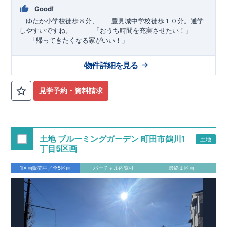
Good!
ゆたか小学校徒歩８分、 豊見城中学校徒歩１０分。通学
しやすいですね。
​ ​ ​ ​
「おうち時間を充実させたい！」
「帰ってきたくなる家がいい！」
「おしゃれなら建売住宅もありかも！」
物件詳細を見る
TEL:098-860-2201
（火・水曜日定休日、年末年始休み）
■
オプションではありません！全棟標準搭載
床下換気システ
見学予約・資料請求
ム・ガス衣類乾燥機・食洗器・宅配ボックス・玄関電子キー・
浴室換気乾燥機・防犯ガラス
■
１階廻りの構造材は
防腐・防蟻性
を確保するため、構造用集
成材に
ヒノキ
を使用しております！
土地 ブルーミングガーデン 町田市鶴川1
土地
■
長期優良住宅
もっと詳しく
「いい家を作って、きちんと手
丁目5区画
入れをして、長く大切に使う」という考え方の下、
国が定めた
7
つの厳しい技術基準をクリアした物件だけが認定を受けられる
1区画販売中／全5区画
バーチャル内覧可
最終１区画
長期優良住宅。
長期優良住宅として認定を受けるためには、国が定めた下記
7
つ
の技術基準をクリアする必要があります。東栄住宅は全棟でク
リア！①耐震性②劣化対策③維持管理性④住戸面積⑤省エネル
ギー性⑥居住環境⑦維持保全管理
そのほかの魅力として、住宅ローン金利優遇、固定資産税の減
税、中古市場での売却時にも有利です。
■
住宅性能評価ダブル
取得
もっと詳しく
「設計」と「建設」のダブルで性