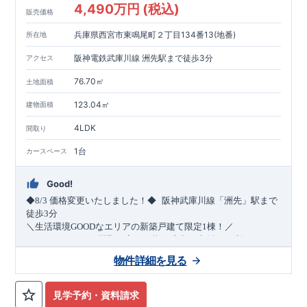
4,490万円 (税込)
販売価格
兵庫県西宮市東鳴尾町２丁目134番13(地番)
所在地
阪神電鉄武庫川線 洲先駅まで徒歩3分
アクセス
76.70㎡
土地面積
123.04㎡
建物面積
4LDK
間取り
1台
カースペース
Good!
​
◆8/3
価格変更いたしました！◆
阪神武庫川線
「洲先」
駅まで
​
徒歩
3
分
＼生活環境
GOOD
なエリアの新築戸建て限定1棟！／
・4
LDK
→5
LDK
へ
間取り変更可能
・衣類の収納に便利な
ウォー
クインクローゼット
・2部屋から行き来できる
続きバルコニー
物件詳細を見る
・デザインと機能性を兼ね備えた
オープンサニタリー
irodori
・
​
リビング全体を見渡せる
・網戸
11万円
(
税込
)
で設置可能！
対面キッチン
（オプション）
・お買い物施設（関西ス
​
ーパー）
↓クリックすると特設ページにジャンプします↓
徒歩10分
(
約787ｍ
)
見学予約・資料請求
2024
年グッドデザイン賞
3
プロジェクト同時受賞
○
・
「木造