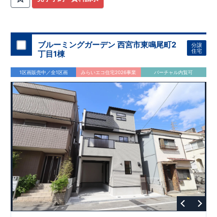
ブルーミングガーデン 西宮市東鳴尾町2
分譲
住宅
丁目1棟
1区画販売中／全1区画
みらいエコ住宅2026事業
バーチャル内覧可