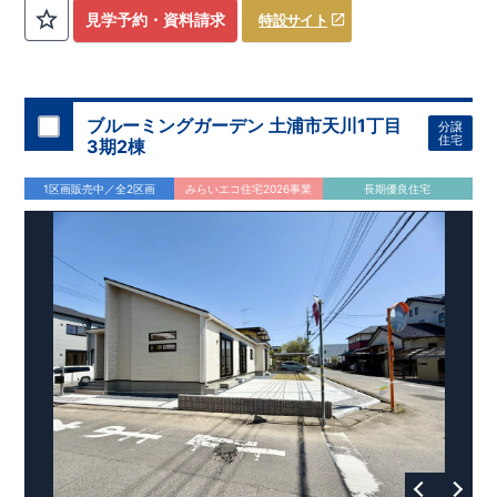
評価しております！ ​ 【
建設
住宅性能評価】
​
第三者機
見学予約・資料請求
特設サイト
関
​◆子育て環境良好！
により、建物完成までに
​
辻小学校
計4回
まで徒歩8分、
の検査が行われます！
内谷中学校
​
​ ◎こ
まで
の住宅の評価
徒歩9分！
​
幼稚園、保育園までは
​
国が定めた
耐震等級で最高の３
徒歩6分
圏内！
を取得！
​
◆
南東側6
地震
に強い
ｍ公道面！
住宅です！
​
陽光降りそそぐ明るい室内！
​
冬は暖かく夏は涼しくて快適♪ 省エネに
​
LDKは
16
帖
！
​
優れた
2（3）LDK
断熱等性能５
の間取りプラン採用！
を取得！
​ ​
その他項目も評価を受けてお
​
​◆こだわりの内装！
​
家
り、
族構成の変化に対応可能な可変型プラン！
性能に特化した
住宅です！
​
全居室
クローゼッ
ブルーミングガーデン 土浦市天川1丁目
分譲
ト付き！ ​
​◆充実した設備！
​
冬でも快適！LDK床暖房標準装
住宅
3期2棟
備♪
​
雨の日でも洗濯物が干せる
室内物干し
​
浴室乾燥暖房機
付き！
​
食洗機
付きシステムキッチン！
​
平日、休日 時間帯
1区画販売中／全2区画
みらいエコ住宅2026事業
長期優良住宅
問わずご案内可能です！
​
お気軽にお問い合わせください！
​
【お問い合わせ】TEL：
048-710-5571
(営業時間 9:30～
18:30 火水定休日)