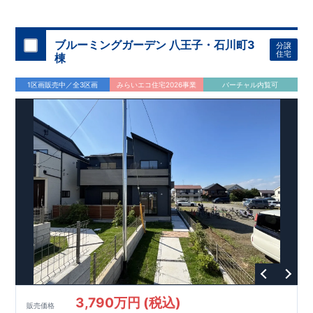
◇
ブルーミングガーデンのこだわり
◇
【全棟自社一貫体制】
・誰が、何をしたか。が明確だからこそ、お客様の安心に繋が
ります。
・設計、施工、営業が互いに協力しあい、最良のプラ
ブルーミングガーデン 八王子・石川町3
分譲
ンを提供いたします。
・東栄住宅では、お引渡し後最大
・不要な中間マージンを抑えることで、
10
回の無料定期点検と、
60
年
住宅
棟
コストダウンに努めています。
間の品質保証を実施。お引渡しからが本当のお付き合いだと考
【耐震等級3
取得】
・東栄住宅
の建物は、国が定めた耐震等級で
え、アフターサービスを外部の業者に委託せず、東栄住宅グル
3
を取得。建築基準法で定め
1区画販売中／全3区画
みらいエコ住宅2026事業
バーチャル内覧可
られた、｢数百年に一度発生する地震に対して、倒壊、崩壊しな
ープ「東栄ホームサービス株式会社」にて責任をもって対応い
い。｣という基準から、さらに
たします。
1.5
倍の耐震力を達成していま
す。
【住宅性能評価ダブル取得】
・設計住宅性能評価：建物
設計段階で、国が認めた第三者機関が評価しています。
・建設
住宅性能評価：評価を受けた図面通りに施工されているか、建
設までに、計
4
回のチェックが行われます。
図面や書類上だけ
でなく、現場の施工状況を検査した上で、品質を保証していま
す。
【充実のアフターサポート】
3,790万円 (税込)
販売価格