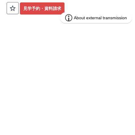
公園も身近にあり、快適な新生活が始められます♪
見学予約・資料請求
​◇アクセス◇
​・JR横浜線「矢部」駅まで徒歩22分
◇ロケーション◇
・相模原市立大野北小学校 徒歩22分
ブルーミングガーデン 豊田市山之手9丁
分譲
・コープときわ店 徒歩9分
住宅
目1棟
・フードワン淵野辺店 徒歩20分
​・セブンイレブン町田常盤店 徒歩11分
1区画販売中／全1区画
みらいエコ住宅2026事業
バーチャル内覧可
◇ブルーミングガーデンのこだわり◇
【全棟自社一貫体制】
・誰が、何をしたか。が明確だからこそ、お客様の安心に繋が
ります。
・設計、施工、営業が互いに協力しあい、最良のプランを提供
いたします。
・不要な中間マージンを抑えることで、コストダウンに努めて
います。
【耐震等級3取得】
・東栄住宅の建物は、国が定めた耐震等級で最高の3を取得。
建築基準法で定められた、｢数百年に一度発生する地震に対し
て、倒壊、崩壊しない。｣という基準から、さらに1.5倍の耐震
力を達成しています。
【住宅性能評価ダブル取得】
・設計住宅性能評価：建物設計段階で、国が認めた第三者機関