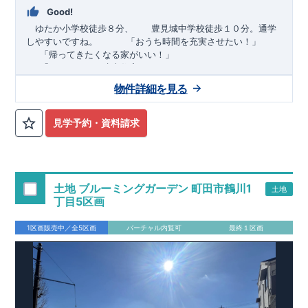
Good!
ゆたか小学校徒歩８分、 豊見城中学校徒歩１０分。通学
しやすいですね。
​ ​ ​ ​
「おうち時間を充実させたい！」
「帰ってきたくなる家がいい！」
「おしゃれなら建売住宅もありかも！」
物件詳細を見る
TEL:098-860-2201
（火・水曜日定休日、年末年始休み）
■
オプションではありません！全棟標準搭載
床下換気システ
見学予約・資料請求
ム・ガス衣類乾燥機・食洗器・宅配ボックス・玄関電子キー・
浴室換気乾燥機・防犯ガラス
■
１階廻りの構造材は
防腐・防蟻性
を確保するため、構造用集
成材に
ヒノキ
を使用しております！
土地 ブルーミングガーデン 町田市鶴川1
土地
■
長期優良住宅
もっと詳しく
「いい家を作って、きちんと手
丁目5区画
入れをして、長く大切に使う」という考え方の下、
国が定めた
7
つの厳しい技術基準をクリアした物件だけが認定を受けられる
1区画販売中／全5区画
バーチャル内覧可
最終１区画
長期優良住宅。
長期優良住宅として認定を受けるためには、国が定めた下記
7
つ
の技術基準をクリアする必要があります。東栄住宅は全棟でク
リア！①耐震性②劣化対策③維持管理性④住戸面積⑤省エネル
ギー性⑥居住環境⑦維持保全管理
そのほかの魅力として、住宅ローン金利優遇、固定資産税の減
税、中古市場での売却時にも有利です。
■
住宅性能評価ダブル
取得
もっと詳しく
「設計」と「建設」のダブルで性