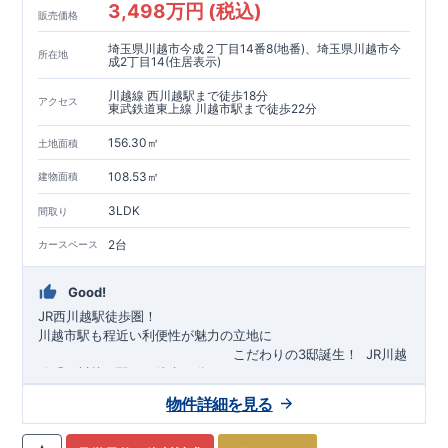
3,498万円 (税込)
販売価格
埼玉県川越市今成２丁目14番8(地番)、埼玉県川越市今
所在地
成2丁目14(住居表示)
川越線 西川越駅まで徒歩18分
アクセス
東武鉄道東上線 川越市駅まで徒歩22分
156.30㎡
土地面積
108.53㎡
建物面積
3LDK
間取り
2台
カースペース
Good!
JR西川越駅徒歩圏！
川越市駅も程近い利便性が魅力の立地に
​
こだわりの3邸誕生！
​
JR川越
線「
西川越
」駅まで徒歩18
分
​
​◆子育て環境良好！
​
今成小学校
自転車約6分（約1430ｍ）
まで徒歩9分、
富士見中学校
​ ​
物件詳細を見る
東武東上線「
まで徒歩24分！
川越市
​
幼稚園、保育園までは
」駅まで徒歩22
分
​
徒歩3分
圏内！
​
◆
広々とした敷地！
​
敷地は
34～40坪超
自転車約7分（約1740ｍ）
！
​
LDKは
16～19
帖
！
​