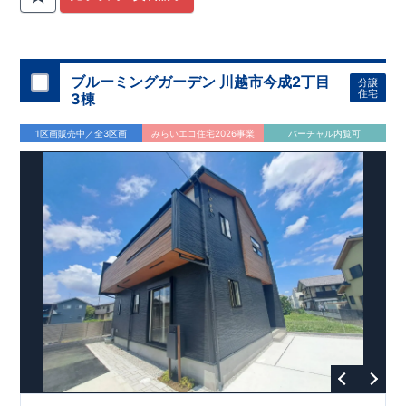
関
間取りプラン採用！
が評価しております！ ​ 【
​
​◆こだわりの内装！
建設
住宅性能評価】
​
2階洋室のうち一
​
第三
者機関
室は
開放的な勾配天井
により、建物完成までに
！
​
全居室
計4回
クローゼット付き！ ​ リビ
の検査が行われます！
​
​
◎この住宅の評価
ングはおしゃれな
​
折上天井
国が定めた
♪
​
​◆充実した設備！
耐震等級で最高の３
​
雨の日でも
を取得！
地震に強い
洗濯物が干せる
住宅です！
室内物干し
​
冬は暖かく夏は涼しくて快適♪ 省エ
​
浴室乾燥暖房機
付き！
​
食洗機
ネに優れた
付きシステムキッチン！
断熱等性能５
を取得！
​ ​
平日、休日 時間帯問わずご案内可
​ ​
その他項目も評価を受け
ブルーミングガーデン 川越市今成2丁目
分譲
ており、
能です！
性能に特化した
​
お気軽にお問い合わせください！
住宅です！
​
【お問い合わせ】
住宅
3棟
TEL：
048-710-5571
(営業時間 9:30～18:30 火水定休日)
1区画販売中／全3区画
みらいエコ住宅2026事業
バーチャル内覧可