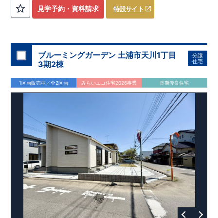
評価しております！ ​ 【
建設
住宅性能評価】
​
第三者機
見学予約・資料請求
特設サイト
関
​◆子育て環境良好！
により、建物完成までに
​
辻小学校
計4回
まで徒歩8分、
の検査が行われます！
内谷中学校
​
​ ◎こ
まで
の住宅の評価
徒歩9分！
​
幼稚園、保育園までは
​
国が定めた
耐震等級で最高の３
徒歩6分
圏内！
を取得！
​
◆
南東側6
地震
に強い
ｍ公道面！
住宅です！
​
陽光降りそそぐ明るい室内！
​
冬は暖かく夏は涼しくて快適♪ 省エネに
​
LDKは
16
帖
！
​
優れた
2（3）LDK
断熱等性能５
の間取りプラン採用！
を取得！
​ ​
その他項目も評価を受けてお
​
​◆こだわりの内装！
​
家
り、
族構成の変化に対応可能な可変型プラン！
性能に特化した
住宅です！
​
全居室
クローゼッ
ブルーミングガーデン 土浦市天川1丁目
分譲
ト付き！ ​
​◆充実した設備！
​
冬でも快適！LDK床暖房標準装
住宅
3期2棟
備♪
​
雨の日でも洗濯物が干せる
室内物干し
​
浴室乾燥暖房機
付き！
​
食洗機
付きシステムキッチン！
​
平日、休日 時間帯
1区画販売中／全2区画
みらいエコ住宅2026事業
長期優良住宅
問わずご案内可能です！
​
お気軽にお問い合わせください！
​
【お問い合わせ】TEL：
048-710-5571
(営業時間 9:30～
18:30 火水定休日)