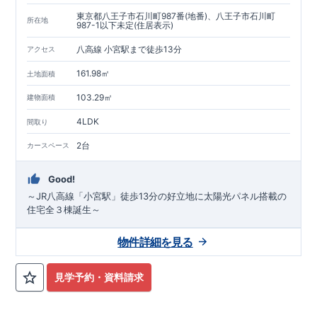
東京都八王子市石川町987番(地番)、八王子市石川町
所在地
987-1以下未定(住居表示)
八高線 小宮駅まで徒歩13分
アクセス
161.98㎡
土地面積
103.29㎡
建物面積
4LDK
間取り
2台
カースペース
Good!
～JR八高線「小宮駅」徒歩13分の好立地に太陽光パネル搭載の
住宅全３棟誕生～
物件詳細を見る
見学予約・資料請求