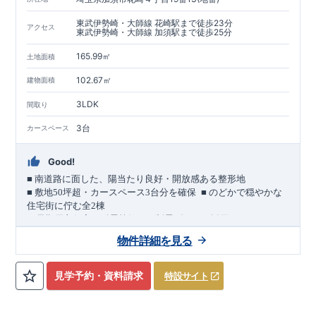
東武伊勢崎・大師線 花崎駅まで徒歩23分
アクセス
東武伊勢崎・大師線 加須駅まで徒歩25分
165.99㎡
土地面積
102.67㎡
建物面積
3LDK
間取り
3台
カースペース
Good!
■
南道路に面した、陽当たり良好・開放感ある整形地
​
■
敷地
50
坪超・カースペース
3
台分を確保
■
のどかで穏やかな
住宅街に佇む全
2
棟
（長期優良住宅／耐震等級３・制震ダンパー採用）
車道
7.0m
南道路
12.0m
（歩道含む・
）に面した、
開放感と陽当
物件詳細を見る
たりに恵まれた立地。
約
12m
超
南北に長い整形地を活かし、
建物南側には
の奥行きが
あり、
採光・通風・プライバシー性にも配慮した敷地計画で
見学予約・資料請求
特設サイト
す。
3
■
買物施設が徒歩圏内
・ローソン 徒歩
分
・ドラッグストアコ
スモス 徒歩約
10
分
・クスリのアオキ 徒歩約
10
分
・ビバモール