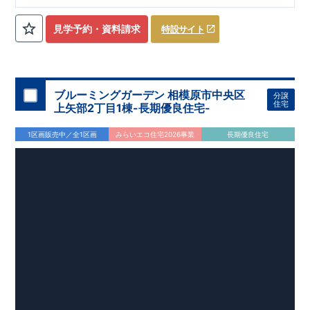
ローゼット】
私服通勤でお洋服をたくさんお持ちの方や、
流行ファッション
見学予約・資料請求
特設サイト
​​
がお好きな方にもおすすめ
♪
【全居室クローゼット完備】
​​
お子様のお洋服の収納にも困らない
☆
【２階の廊下収納】
​
生活感の出る掃除機や、
日用品などのアイテムを目隠し収納が
​​
​
できる
♪
【床下収納】
【大容量シューズクローゼット】
などの、あったらうれしい収納完備
☆
ブルーミングガーデン 相模原市中央区
分譲
,
[2]
対面キッチンには、食洗器搭載
★
住宅
上矢部2丁目1棟-長期優良住宅-
”
”
配膳・後片付け
が便利な
対面キッチン
には、
生活感を感じさせない
ビルトイン食洗器
を搭載
1区画販売中／全1区画
みらいエコ住宅2026事業
長期優良住宅
,
[4]
上部吹抜け
明るく開放的な空間を演出
♪
◎
暮らしに寄り添う住環境
◎
～徒歩圏内～
教育環境
／コンビニ
/
ドラッグストア
／
公園
■周辺環境■
【教育施設】
593m
8
​
せんだん保育園 約
（徒歩
分）
新磯保育園 約
784m
10
715m
9
​
​相陽中
（徒歩
分）
新磯小学校 約
（徒歩
分）
学
m
25
​
校 約2000
（徒歩
分）
【買い物施設】
556m
7
​
ローソン相模原磯部店 約
（徒歩
分）
ファミリーマート
1100m
4
​
座間一丁目店 約
（徒歩
1
分）
ドラッグセイムス座間