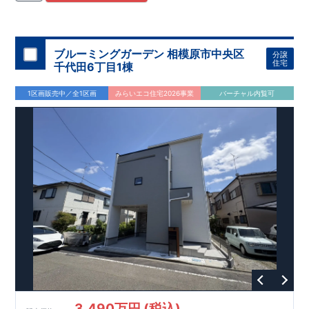
住宅用制震ダンパー/
東栄セーフティダンパー」
・
「地盤改良
工法/R-Evolve
パイル」
・
「宅地開発手法/
簡単に地図から消
せる道」
平日・休日ご内覧可能です！
○
第18
回キッズデザイン
賞
受賞
・
2024
年、東栄住宅
の新たな空間提案
ぜひお気軽にお問い合わせください♪
「マルチエント
ラ
ンス」
西宮営業所
が受賞いたしまし
TEL
：
0798-
ブルーミングガーデン 相模原市中央区
分譲
​
た！
38-1246
○
耐震等級最高
(
定休日：火・水・年末年始
等
級3
・数百年に一度の地震に耐える力
)
住宅
千代田6丁目1棟
の
1.5
倍の耐震性！
・さらに繰り返しの地震に強い
制震
ダンパ
ー
採用で安心！
○
BELS
・エコ住宅としての性能評価を全号棟
1区画販売中／全1区画
みらいエコ住宅2026事業
バーチャル内覧可
が取得しています！
○
住宅性能評価ダブ
ル
取得
・『設計』住
宅性能評価…建物設計段階で、国が認めた第三者機関が評価し
ております。
・『建設』住宅性能評価…評価を受けた図面通
りに施工されているか、建設までに計
4
回チェックが行われま
す。
3,490万円 (税込)