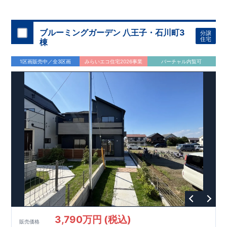
◇
ブルーミングガーデンのこだわり
◇
【全棟自社一貫体制】
・誰が、何をしたか。が明確だからこそ、お客様の安心に繋が
ります。
・設計、施工、営業が互いに協力しあい、最良のプラ
ブルーミングガーデン 八王子・石川町3
分譲
ンを提供いたします。
・東栄住宅では、お引渡し後最大
・不要な中間マージンを抑えることで、
10
回の無料定期点検と、
60
年
住宅
棟
コストダウンに努めています。
間の品質保証を実施。お引渡しからが本当のお付き合いだと考
【耐震等級3
取得】
・東栄住宅
の建物は、国が定めた耐震等級で
え、アフターサービスを外部の業者に委託せず、東栄住宅グル
3
を取得。建築基準法で定め
1区画販売中／全3区画
みらいエコ住宅2026事業
バーチャル内覧可
られた、｢数百年に一度発生する地震に対して、倒壊、崩壊しな
ープ「東栄ホームサービス株式会社」にて責任をもって対応い
い。｣という基準から、さらに
たします。
1.5
倍の耐震力を達成していま
す。
【住宅性能評価ダブル取得】
・設計住宅性能評価：建物
設計段階で、国が認めた第三者機関が評価しています。
・建設
住宅性能評価：評価を受けた図面通りに施工されているか、建
設までに、計
4
回のチェックが行われます。
図面や書類上だけ
でなく、現場の施工状況を検査した上で、品質を保証していま
す。
【充実のアフターサポート】
3,790万円 (税込)
販売価格