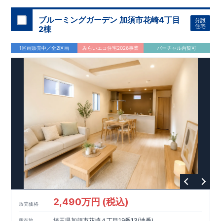
ブルーミングガーデン 加須市花崎4丁目
分譲
住宅
2棟
1区画販売中／全2区画
みらいエコ住宅2026事業
バーチャル内覧可
2,490万円 (税込)
販売価格
埼玉県加須市花崎４丁目19番13(地番)
所在地