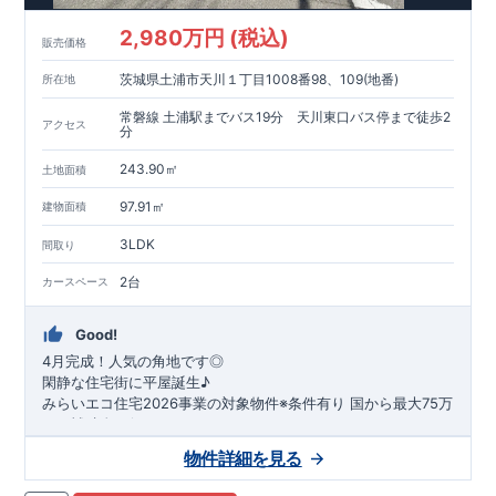
2,980万円 (税込)
販売価格
茨城県土浦市天川１丁目1008番98、109(地番)
所在地
常磐線 土浦駅までバス19分 天川東口バス停まで徒歩2
アクセス
分
243.90㎡
土地面積
97.91㎡
建物面積
3LDK
間取り
2台
カースペース
Good!
4月完成！人気の角地です◎
閑静な住宅街に平屋誕生♪
​みらいエコ住宅2026事業の対象物件※条件有り
​
国
から最大75万
円の補助金が得られます！
​※補助金額より事務手数料として99000 円（税込）及び振込手
物件詳細を見る
数料が差し引かれます。
★魅力的な間取り★
​・
玄関から
直接洗面所・浴室
へアクセスで
きる動線の為、