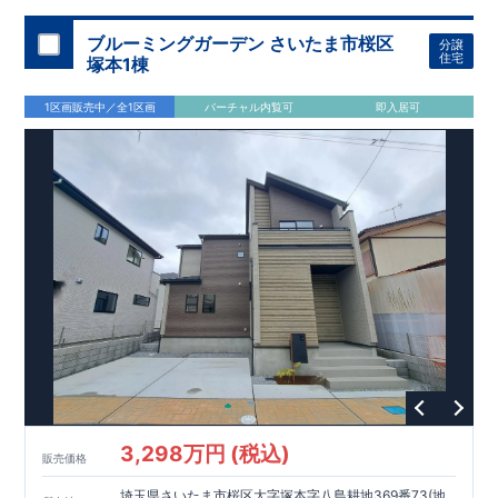
加須 徒歩
13
分
間取りのポイント
ブルーミングガーデン さいたま市桜区
分譲
LDK
約
19.5
帖
​陽当たりよく開放
■ 1
号棟
のゆとりあるリビング
住宅
塚本1棟
感があります。
■
共通
1区画販売中／全1区画
バーチャル内覧可
即入居可
・主寝室は将来仕切れる可変型プラン
・
2
階洋室
2
部屋にウォー
クインクローゼット設置
住宅設備のポイント
■
太陽光発電（フラットプラン）採用
月額サービス料
0
円で利用可
能
■
ホテルライクで実用的な洗面空間
（
オープンサニタリーirodori
/
詳細ページへ）
家計にやさしい住宅性能
■
長期優良住宅
住宅ローン控除額の優遇、
固定資産税の減額期間
延長など
税制面でのメリットが受けられます。
■
耐震等級
３
＋
制震ダンパー
建築基準法の
1.5
倍の耐震性。
地震保
険の割引（最大
50
％）対象です。
​ ​
​
現地のご案内・資料請求 受付中
■完成済みにつき、
実際の
​
​
建物・設備・間取りを
現地にてご確認いただけます。
ま
ずはお気軽にお問い合わせください。
3,298万円 (税込)
TEL
：
0120-44-1081
販売価格
（
9:30
～
18:30
／火水曜休み）
スマートフォンで見やすい特設サイトはこちら
埼玉県さいたま市桜区大字塚本字八島耕地369番73(地