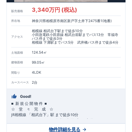
​​↓↓クリックで詳細ご紹介
3,340万円 (税込)
​◆耐震＋制震。
東栄セーフティーダンパー
標準装備◆
販売価格
​大きな揺れから家を守るだけではなく揺れそのものを軽減
神奈川県相模原市南区新戸字土井下2475番1(地番)
所在地
​建築基準法に定められた、「数百年に一度発生する地震に対し
て、倒壊、崩壊しない」
相模線 相武台下駅まで徒歩10分
​という基準から、さらに1.5倍の耐震力を達成しています。
小田急電鉄小田原線 相武台前駅までバス13分 常福寺
アクセス
バス停まで徒歩3分
相模線 下溝駅までバス5分 武井橋バス停まで徒歩4分
注文住宅のような個性あふれる間取り、
​住宅品質を担保しながらも
コストパフォーマンスの高さ
がブル
124.54㎡
土地面積
ーミングガーデンの魅力です。
「ここまでやってこの価格」
をぜひ体験してください。
99.05㎡
建物面積
4LDK
間取り
2台
カースペース
Good!
■
■
新
規
公
開
物
件
☆ 堂 々 完 成 ☆
JR
10
​
相模線
「相武台下」駅
まで
徒歩
分
,
☆
おすすめポイント
☆
[1]
多彩な収納プラン完備
★
【玄関土間収納】
物件詳細を見る
​​
スーツケースやベビーカーの収納にも便利
♪
【ウォークインク