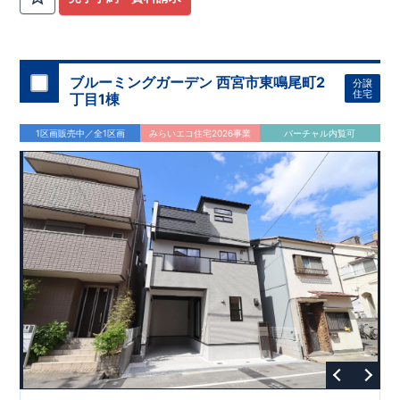
ブルーミングガーデン 西宮市東鳴尾町2
分譲
住宅
丁目1棟
1区画販売中／全1区画
みらいエコ住宅2026事業
バーチャル内覧可