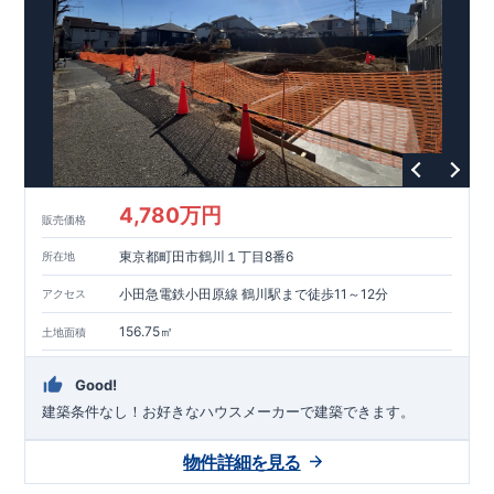
能を評価されています！図面を第三者機関へ提出します。外部
■
当社こだわりの空間アイディアを
ショート動画
で
評価委員が建設中に
ご紹介しています。
3
回、竣工時に
ここをクリッ
1
回の現場検査が行われま
ク
す。構造の安定、劣化の軽減、維持管理への配慮、温熱環境・
エネルギー消費量（断熱等性能）の必須
4
分野、空気環境で、最
高等級取得！
■
耐震等級
3
もっと詳しく
東栄住宅の建物
は、国が定めた耐震最高等級
3
を取得。建築基準法に定められ
た、｢数百年に一度発生する地震に対して、倒壊、崩壊しない｣
という基準から、さらに
1.5
倍の耐震力を達成しています。
■
耐
風等級
2
災害時の損傷の受けにくさを評価されています。建築
基準法に定められている暴風による力（
500
年に
1
度）のさらに
4,780万円
販売価格
1.2
倍の暴風に対しても損傷を生じないことで耐風最高等級
2
を
取得しています。
■
自社一貫体制
もっと詳しく
東栄住宅は土
東京都町田市鶴川１丁目8番6
所在地
地の仕入れ、設計、施工、販売、メンテナンスまで、すべての
プロセスに携わっています。
■
アフターサポート
もっ
小田急電鉄小田原線 鶴川駅まで徒歩11～12分
アクセス
と詳しく
快適に暮らすことができる住宅の品質を長期にわたり
維持するには、定期的な点検を実施することが重要です。
最大
156.75㎡
土地面積
60
年間の保証制度がございます。もちろん、定期点検以外でも
万一不具合が発生した際は対応いたします。
Good!
建築条件なし！​お好きなハウスメーカーで建築できます。
物件詳細を見る