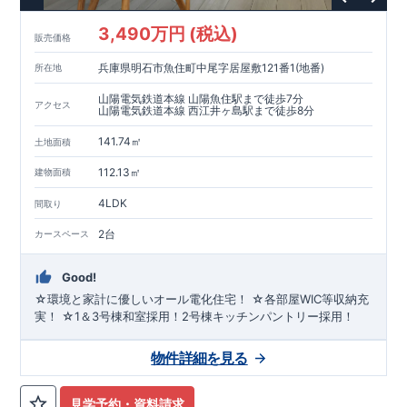
3,490万円 (税込)
販売価格
兵庫県明石市魚住町中尾字居屋敷121番1(地番)
所在地
山陽電気鉄道本線 山陽魚住駅まで徒歩7分
アクセス
山陽電気鉄道本線 西江井ヶ島駅まで徒歩8分
141.74㎡
土地面積
112.13㎡
建物面積
4LDK
間取り
2台
カースペース
Good!
☆環境と家計に優しいオール電化住宅！ ☆各部屋WIC等収納充
実！ ☆1＆3号棟和室採用！2号棟キッチンパントリー採用！
物件詳細を見る
見学予約・資料請求