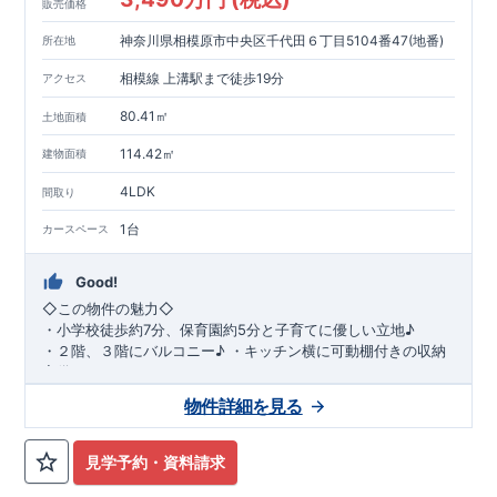
販売価格
神奈川県相模原市中央区千代田６丁目5104番47(地番)
所在地
相模線 上溝駅まで徒歩19分
アクセス
80.41㎡
土地面積
114.42㎡
建物面積
4LDK
間取り
1台
カースペース
Good!
◇
この物件の魅力
◇
・
小学校徒歩約
7
分、保育園約
5
分と子育てに優しい立地♪
・２階、３階にバルコニー♪
・キッチン横に可動棚付きの収納
完備。
・家族で過ごすこともできるワイドバルコニー完備。
◇
アクセ
物件詳細を見る
ス
◇
JR
相模線「上溝」駅
徒歩
19
分
◇
ロケーション
◇
・相模原市立星が丘小学校
徒歩
7
分
・オーケ
ー相模原店
徒歩
4
分
・業務スーパー相
見学予約・資料請求
模原店
徒歩
12
分
・やまうち医院 徒歩
4
分
・セブン
イレブン星ヶ丘店 徒歩
4
分