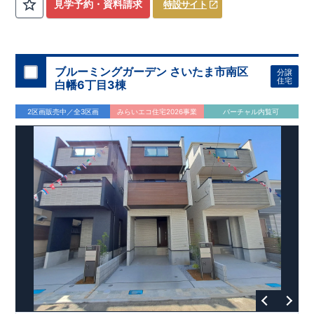
​
3（4）
​◆設計・建設性能評価ｗ取得！
LDK～4LDK
の間取りプラン採用！
​
◎性能評価とは
​
​◆こだわりの内
​​
【
設計
見学予約・資料請求
特設サイト
住宅性能評価】
装！
​
2階洋室のうち一室は
​
建物設計段階で、国が定めた
開放的な勾配天井
！
​
全居室
第三者機関
クロ
が評価しております！ ​ 【
ーゼット付き！ ​ リビングはおしゃれな
建設
住宅性能評価】
折上天井
​
♪
​
​◆充実し
第三者
機関
た設備！
により、建物完成までに
​
雨の日でも洗濯物が干せる
計4回
の検査が行われます！
室内物干し
​
浴室乾燥
​
​ ◎
この住宅の評価
暖房機
付き！
​
​
国が定めた
食洗機
付きシステムキッチン！
耐震等級で最高の３
​
平日、休日
を取得！
地
震に強い
時間帯問わずご案内可能です！
住宅です！
​
冬は暖かく夏は涼しくて快適♪ 省エネ
​
お気軽にお問い合わせくださ
ブルーミングガーデン さいたま市南区
分譲
に優れた
い！
​
【お問い合わせ】TEL：
断熱等性能５
を取得！
048-710-5571
​ ​
その他項目も評価を受けて
(営業時間 9:30～
住宅
白幡6丁目3棟
おり、
18:30 火水定休日)
性能に特化した
住宅です！
2区画販売中／全3区画
みらいエコ住宅2026事業
バーチャル内覧可