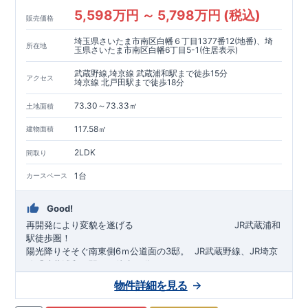
5,598万円 ～ 5,798万円 (税込)
販売価格
埼玉県さいたま市南区白幡６丁目1377番12(地番)、埼
所在地
玉県さいたま市南区白幡6丁目5-1(住居表示)
武蔵野線,埼京線 武蔵浦和駅まで徒歩15分
アクセス
埼京線 北戸田駅まで徒歩18分
73.30～73.33㎡
土地面積
117.58㎡
建物面積
2LDK
間取り
1台
カースペース
Good!
再開発により変貌を遂げる
​
JR武蔵浦和
駅徒歩圏！
陽光降りそそぐ南東側6ｍ公道面の3邸。
​
JR武蔵野線、JR埼京
線「
武蔵浦和
」駅まで徒歩15
分
​
自転車で約5分
物件詳細を見る
​◆設計・建設性能評価ｗ取得！
JR埼京線
「
北戸田
​
」駅まで徒歩18分​
◎性能評価とは
​​
​
【
設計
住
宅性能評価】
​
建物設計段階で、国が定めた
自転車で約6分
第三者機関
が