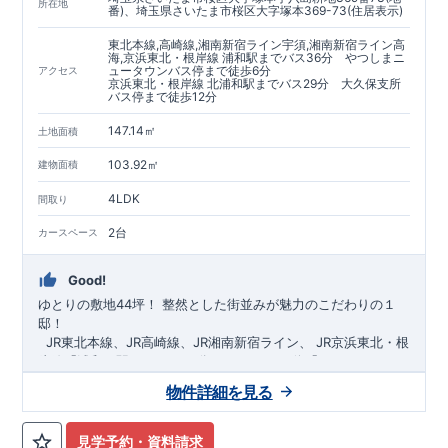
https://www.e-blooming.com/bukken/60075018/
所在地
番)、埼玉県さいたま市桜区大字塚本369-73(住居表示)
東北本線,高崎線,湘南新宿ライン宇須,湘南新宿ライン高
海,京浜東北・根岸線 浦和駅までバス36分 やつしまニ
ュータウンバス停まで徒歩6分
アクセス
京浜東北・根岸線 北浦和駅までバス29分 大久保支所
バス停まで徒歩12分
147.14㎡
土地面積
103.92㎡
建物面積
4LDK
間取り
2台
カースペース
Good!
ゆとりの敷地44坪！
​
整然とした街並みが魅力のこだわりの１
邸！
​ ​ ​
JR東北本線、JR高崎線、
JR湘南新宿ライン、
JR京浜東北・根
岸線「
浦和
」駅までバス36
分
バス停「
やつしまニュー
タウン
」まで徒歩6
分
​ ​
JR京浜東北・根岸線
「
北浦和
」駅までバ
物件詳細を見る
ス29
​◆子育て環境良好！
分
​
大久保小学校
バス停
まで徒歩12分、
「
大久保支所
大久保
」まで徒歩
中学
12分​
校
まで徒歩12分！
​
​◆設計・建設性能評価ｗ取得！
​
幼稚園、保育園までは
​
◎性能評価とは
徒歩20分
圏内！
​​
【
​
◆
設
計
広々とした敷地！
住宅性能評価】
​
​
敷地は
建物設計段階で、国が定めた
44坪超
！
​
LDKは
18
帖
！
​
第三者機
4LDK
の
見学予約・資料請求