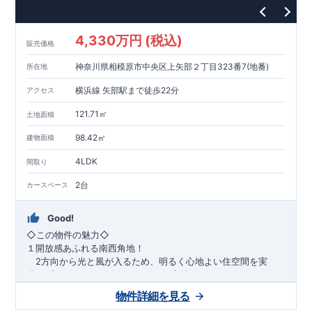
1200m
15
​
店 約
（徒歩
分）
たからやフレサ磯部店 約
1400m
18
【その他施設】
（徒歩
分）
550m
7
​
根岸台公園 約
（徒歩
分）
下磯部東子どもの広場 約
4,330万円 (税込)
757m
10
​
772m
10
​
販売価格
（徒歩
分）
新戸診療所 約
（徒歩
分）
相模原
900m
12
​
磯部郵便局 約
（徒歩
分）
磯部クリニック 約
神奈川県相模原市中央区上矢部２丁目323番7(地番)
所在地
948m
12
​
■
東栄住宅の家作り■
（徒歩
分）
■
ブルーミングガーデンのこだわり
■
​↑
↑ ​
■
​
各タイトルをクリック
長期優良住宅取得
【国が定めた７つ
横浜線 矢部駅まで徒歩22分
アクセス
​
​
の技術基準をクリア
☆
】
１
耐久性
/
２劣化対策
/
３維持管理性
４
住宅面積
/
５省エネルギー性
/
６
居住環境
/
７
維持保全管理
121.71㎡
土地面積
​
■
住宅性能評価ダブル取得
スマートフォンで見やすい特設サイ
​
トはこちら
★
物件のご案内は、
事前予約
が
オススメ
です
☆
98.42㎡
建物面積
​
​
スムーズにご案内が可能
♪
お気軽にお問い合わせください
♪
お
4LDK
TEL:0120-07-1081​
間取り
​
​
問い合わせお待ちしております
☆
※
未完成の
場合は、現地確認の他に
近くにある同仕様の完成物件をご案内
2台
カースペース
致します。
Good!
​◇この物件の魅力◇
１開放感あふれる南西角地！
2方向から光と風が入るため、明るく心地よい住空間を実
現。プライバシーも確保しやすい好立地です♪
​２
自然と利便が両立するロケーション！
物件詳細を見る
最寄りの矢部駅まで徒歩22分で、駅利用も可能。生活施設や