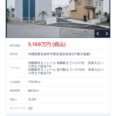
5,199万円 (税込)
販売価格
沖縄県豊見城市字豊見城宜保原527番3(地番)
所在地
沖縄都市モノレール 旭橋駅までバス11分 宜保入口バ
ス停まで徒歩7分
アクセス
沖縄都市モノレール 壺川駅までバス15分 宜保入口バ
ス停まで徒歩7分
119.44㎡
土地面積
98.53㎡
建物面積
3LDK
間取り
2台
カースペース