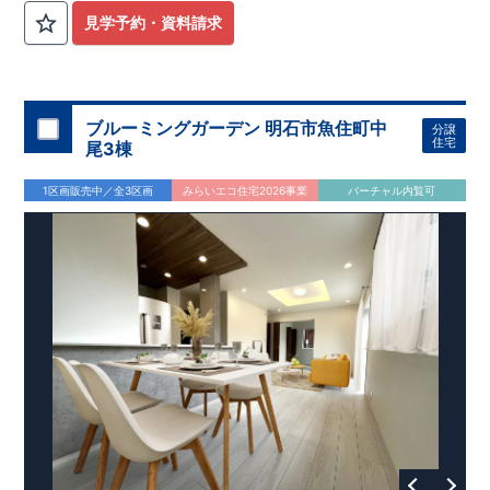
見学予約・資料請求
ブルーミングガーデン 明石市魚住町中
分譲
住宅
尾3棟
1区画販売中／全3区画
みらいエコ住宅2026事業
バーチャル内覧可