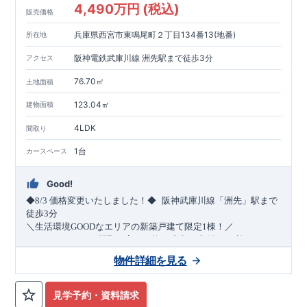
4,490万円 (税込)
販売価格
兵庫県西宮市東鳴尾町２丁目134番13(地番)
所在地
阪神電鉄武庫川線 洲先駅まで徒歩3分
アクセス
76.70㎡
土地面積
123.04㎡
建物面積
4LDK
間取り
1台
カースペース
Good!
​
◆8/3
価格変更いたしました！◆
阪神武庫川線
「洲先」
駅まで
​
徒歩
3
分
＼生活環境
GOOD
なエリアの新築戸建て限定1棟！／
・4
LDK
→5
LDK
へ
間取り変更可能
・衣類の収納に便利な
ウォー
クインクローゼット
・2部屋から行き来できる
続きバルコニー
物件詳細を見る
・デザインと機能性を兼ね備えた
オープンサニタリー
irodori
・
​
リビング全体を見渡せる
・網戸
11万円
(
税込
)
で設置可能！
対面キッチン
（オプション）
・お買い物施設（関西ス
​
ーパー）
↓クリックすると特設ページにジャンプします↓
徒歩10分
(
約787ｍ
)
見学予約・資料請求
2024
年グッドデザイン賞
3
プロジェクト同時受賞
○
・
「木造