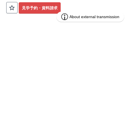
公園も身近にあり、快適な新生活が始められます♪
見学予約・資料請求
​◇アクセス◇
​・JR横浜線「矢部」駅まで徒歩22分
◇ロケーション◇
・相模原市立大野北小学校 徒歩22分
ブルーミングガーデン 豊田市山之手9丁
分譲
・コープときわ店 徒歩9分
住宅
目1棟
・フードワン淵野辺店 徒歩20分
​・セブンイレブン町田常盤店 徒歩11分
1区画販売中／全1区画
みらいエコ住宅2026事業
バーチャル内覧可
◇ブルーミングガーデンのこだわり◇
【全棟自社一貫体制】
・誰が、何をしたか。が明確だからこそ、お客様の安心に繋が
ります。
・設計、施工、営業が互いに協力しあい、最良のプランを提供
いたします。
・不要な中間マージンを抑えることで、コストダウンに努めて
います。
【耐震等級3取得】
・東栄住宅の建物は、国が定めた耐震等級で最高の3を取得。
建築基準法で定められた、｢数百年に一度発生する地震に対し
て、倒壊、崩壊しない。｣という基準から、さらに1.5倍の耐震
力を達成しています。
【住宅性能評価ダブル取得】
・設計住宅性能評価：建物設計段階で、国が認めた第三者機関