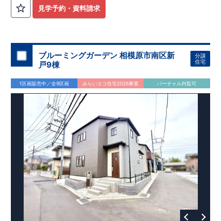
外から帰ってきたお子様も
お部屋を汚さず
に安心です♪
見学予約・資料請求
​・
キッチンには
食器洗い機完備
◎家事の
負担軽減
に！
・キッチン横に
パントリー付き♪
​・オープンサニタリーirodori採用！
​
段差のない
シームアンダーボウル仕様で
お手入れ簡単◎
​・主寝室には
アクセントクロス
使用♪
ブルーミングガーデン 相模原市南区新
分譲
住宅
戸9棟
​↓↓クリックで詳細ご紹介
◆充実の
アフターサポート
◆
1区画販売中／全9区画
みらいエコ住宅2026事業
バーチャル内覧可
​東栄住宅では、お引き渡し後最大4回の無料点検と、最長60年
間の品質保証を実施。
​お引き渡しからが本当のお付き合いだと考え、アフターサービ
スを外部の業者に委託せず、
​東栄住宅グループ「東栄ホームサービス株式会社」にて責任を
もって対応いたします。
​​↓↓クリックで詳細ご紹介
◆
長期優良住宅
【済】◆
​当物件は国から定められた7つの技術基準をクリアした認定住
宅！
​住宅ローンの金利優遇、税金面の優遇が得られるなどの、金銭
的メリットが大きいのも魅力です。
​東栄住宅はパワービルダーで所得数No.1です！