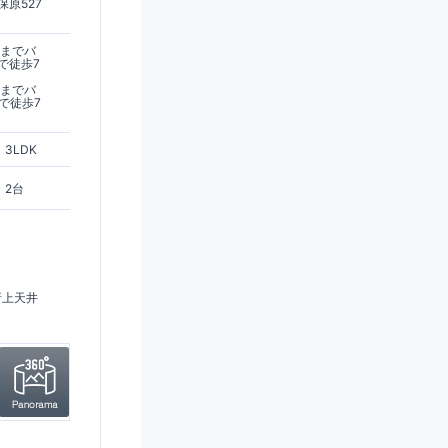
原527
駅までバ
で徒歩7
駅までバ
で徒歩7
3LDK
2台
折上天井