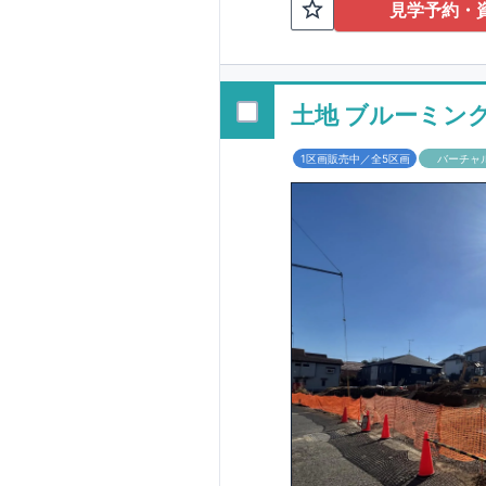
TEL:098-86
見学予約・
■
オプションでは
配ボックス・玄関
■
１階廻りの構造
す！
土地 ブルーミン
■
長期優良住宅
1区画販売中／全5区画
バーチャ
という考え方の下
る長期優良住宅。
長期優良住宅とし
があります。東栄
ルギー性⑥居住環
そのほかの魅力と
利です。
■
住宅性
性能を評価されて
工時に
1
回の現場検
■
当社こだわりの
境・エネルギー消
ご紹介していま
3
もっと詳しく
られた、｢数百年
1.5
倍の耐震力を達
す。建築基準法に
も損傷を生じない
栄住宅は土地の仕