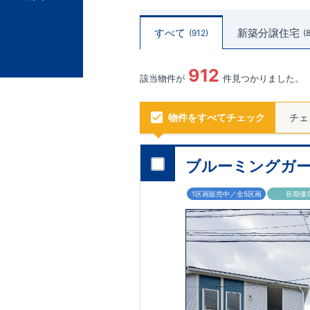
すべて
新築分譲住宅
912
912
該当物件が
件見つかりました。
物件をすべてチェック
チェ
ブルーミングガー
1区画販売中／全5区画
長期優