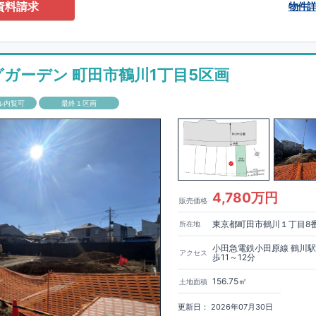
0-2201
（火・水曜日定休日、年末年始休み）
資料請求
物件
ありません！全棟標準搭載
床下換気システム・ガス衣類乾燥機・食洗器・宅
電子キー・浴室換気乾燥機・防犯ガラス
材は
防腐・防蟻性
を確保するため、構造用集成材に
ヒノキ
を使用しておりま
グガーデン 町田市鶴川1丁目5区画
もっと詳しく
「いい家を作って、きちんと手入れをして、長く大切に使う」
ル内覧可
最終１区画
、
国が定めた
7
つの厳しい技術基準をクリアした物件だけが認定を受けられ
て認定を受けるためには、国が定めた下記
7
つの技術基準をクリアする必要
住宅は全棟でクリア！①耐震性②劣化対策③維持管理性④住戸面積⑤省エネ
境⑦維持保全管理
して、住宅ローン金利優遇、固定資産税の減税、中古市場での売却時にも有
能評価ダブル取得
もっと詳しく
「設計」と「建設」のダブルで
4,780万円
販売価格
います！図面を第三者機関へ提出します。外部評価委員が建設中に
3
回、竣
査が行われます。構造の安定、劣化の軽減、維持管理への配慮、温熱環
東京都町田市鶴川１丁目8
所在地
空間アイディアを
ショート動画
で
費量（断熱等性能）の必須
す。
ここをクリッ
ク
4
分野、空気環境で、最高等級取得！
■
耐震等級
東栄住宅の建物は、国が定めた耐震最高等級
3
を取得。建築基準法に定め
小田急電鉄小田原線 鶴川
アクセス
歩11～12分
に一度発生する地震に対して、倒壊、崩壊しない｣という基準から、さらに
成しています。
■
耐風等級
2
災害時の損傷の受けにくさを評価されていま
156.75㎡
土地面積
定められている暴風による力（
500
年に
1
度）のさらに
1.2
倍の暴風に対して
ことで耐風最高等級
2
を取得しています。
■
自社一貫体制
もっと詳しく
東
更新日： 2026年07月30日
入れ、設計、施工、販売、メンテナンスまで、すべてのプロセスに携わって