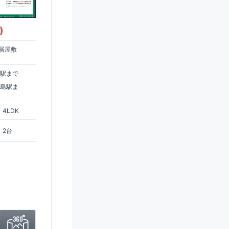
)
居屋敷
住駅まで
ヶ島駅ま
4LDK
2台