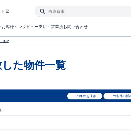
イト
ツ
お客様インタビュー
支店・営業所
お問い合わせ
てダメージを抑える制震技術。
4分野6項目で最高等級を取得！
ブルーミングガーデンは選ばれています。
件があったら行ってみよう！
ブルーミングガーデンは全棟で断熱等性能等級の「5」以上を標準取得しています。
東栄住宅では、地盤に特化した造成部門を社内に設置しお客様が安心して暮らせる土地をご提供するために、様々な取り組みを行っています。
声を大きくしてお伝えすることではないけど、実際に住んでみるとわかってくる。ブルーミングガーデンがこだわる「暮らしやすさ」を少しだけご紹介。
住宅にまつわるコラム。エリアから、キーワードから検索ができます。
室内空間を快適に保つ断熱性能
｢良い家を作って、きちんと手入れをして、長く大切に使う｣ことを目的とした、国が定めた7つの技術基準をクリ
ここまでやって低価格。コストパフォー
東栄住宅の特徴のひとつが自社一貫体制。土地の仕入れからお客様のご入居まで、東栄住宅のスタッフが携わっています。
東栄住宅の『分譲住宅』、『注文住宅』をご紹介いただくことでご紹介者様・ご成約いただいたお客様双方に特典をお贈りします。
TOP
致した
物件一覧
この条件を保存
この条件の新
覧