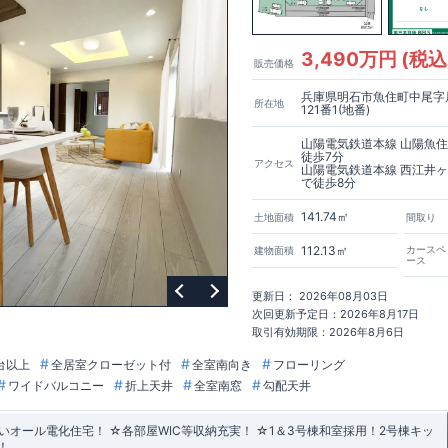
3,490万円 (税込
販売価格
兵庫県明石市魚住町中尾字
所在地
121番1(地番)
山陽電気鉄道本線 山陽魚
徒歩7分
アクセス
山陽電気鉄道本線 西江井
で徒歩8分
141.74㎡
土地面積
間取り
112.13㎡
カースペ
建物面積
ース
更新日： 2026年08月03日
次回更新予定日：2026年8月17日
取引有効期限：2026年8月6日
台以上
全居室クローゼット付
全室南向き
フローリング
ワイドバルコニー
折上天井
全室南窓
勾配天井
オール電化住宅！ ☆各部屋WIC等収納充実！ ☆1＆3号棟和室採用！2号棟キッ
！