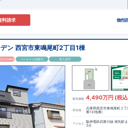
資料請求
物件
デン 西宮市東鳴尾町2丁目1棟
2026事業
バーチャル内覧可
即入居可
4,490万円 (税込
販売価格
兵庫県西宮市東鳴尾町２丁目
所在地
番13(地番)
阪神電鉄武庫川線 洲先駅
アクセス
3分