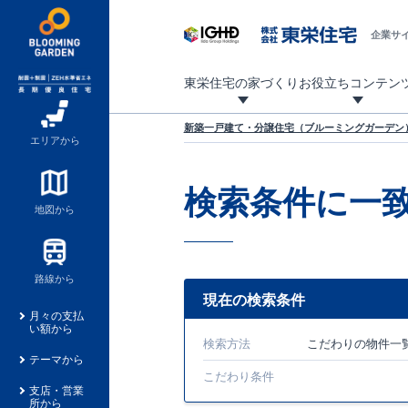
企業サ
東栄住宅の家づくり
お役立ちコンテン
地震に強い東栄住宅！ブルーミングガーデンは全棟住宅性能評価最高等級を取得！
「暮らしを豊かに」「帰ってきたくなる家」「お家時間を充実させたい」その想いから自社の設計士がお客様のニーズを反映した住み心地の良い新たな仕様を定期的にお届けしていきます。
設計から完成まで、国が定めた第三者機関が住宅性能を評価します
不動産（新築一戸建て・土地・条件付売地）購入は、各種手続きや見慣れない言葉などがたくさんあります。そんな不安もスッキリ解消！
東栄住宅に関する大切なキーワードの意味を一覧から見ることができます。
自社設計士考案の新仕様プロジェクト始動！
揺れに耐えるだけではなく、揺れ自体を低減し
ブルーミングガーデンは全棟住宅性能表示制度
家づくりのプロである業者さん、内情を知り尽くした東栄住宅の社員にも
現地見学するとメリットいっぱい！気になる物
家づくりのプロにも選ばれています
もっと暮らし快適プロジェクト
新築一戸建て・分譲住宅（ブルーミングガーデン）
エリアから
検索条件に一
地図から
路線から
現在の検索条件
月々の支払
い額から
検索方法
こだわり
の物件一
テーマから
こだわり条件
支店・営業
所から