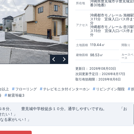
沖縄県豊見城市字豊見城宜保
所在地
番3(地番)
沖縄都市モノレール 旭橋
ス11分 宜保入口バス停ま
分
アクセス
沖縄都市モノレール 壺川
ス15分 宜保入口バス停ま
分
119.44㎡
土地面積
間取り
98.53㎡
カースペ
建物面積
ース
更新日： 2026年08月03日
次回更新予定日：2026年8月17日
取引有効期限：2026年8月6日
台以上
フローリング
テレビモニタ付インターホン
リビングイン階段
栓
耐震等級3
歩８分、 豊見城中学校徒歩１０分。通学しやすいですね。
​ ​ ​ ​
「お
せたい！」
なる家がいい！」
建売住宅もありかも！」