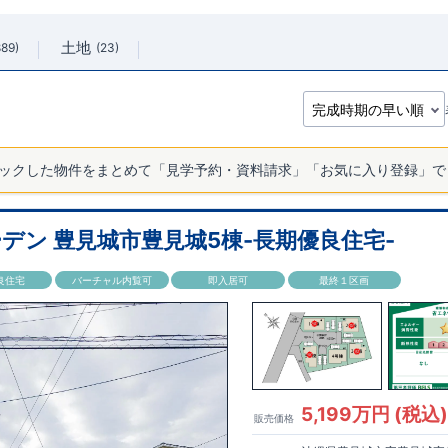
土地
889
23
ックした物件をまとめて「見学予約・資料請求」「お気に入り登録」で
デン 豊見城市豊見城5棟-長期優良住宅-
良住宅
バーチャル内覧可
即入居可
最終１区画
5,199万円 (税込
販売価格