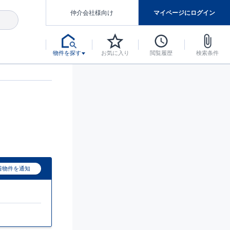
仲介会社様向け
マイページにログイン
物件を探す
お気に入り
閲覧履歴
検索条件
アした認定住宅です。
マンスには自信があります。
デザインテイストごとにサブブランドを開設し、意匠性の高い住宅を、よりわかりやすく、手の届きやすい形でご提案していきます。
東栄住宅では、お引渡し後最大10回の無料定期点検と最大60年間の品質保証を実施しています。
当サイトについて、ブルーミングガーデンシリーズに関して、東栄ホームサービス株式会社について。
デザインで、分譲住宅を変えていく。
着物件を通知