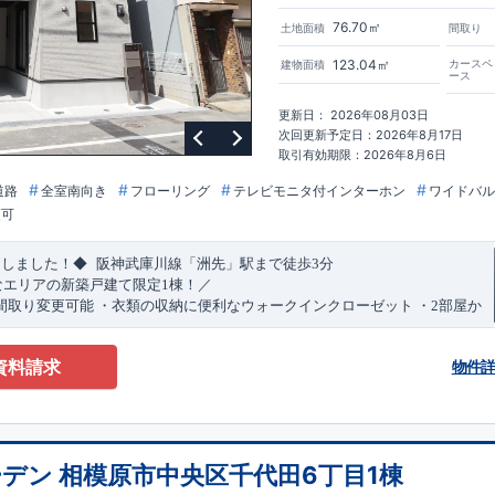
76.70㎡
土地面積
間取り
123.04㎡
カースペ
建物面積
ース
更新日： 2026年08月03日
次回更新予定日：2026年8月17日
取引有効期限：2026年8月6日
道路
全室南向き
フローリング
テレビモニタ付インターホン
ワイドバル
更可
​
​
たしました！◆
阪神武庫川線
「洲先」
駅まで
徒歩
3
分
なエリアの新築戸建て限定1棟！／
間取り変更可能
・衣類の収納に便利な
ウォークインクローゼット
・2部屋か
きバルコニー
・デザインと機能性を兼ね備えた
オープンサニタリー
irodori
​
​
見渡せる
対面キッチン
・お買い物施設（関西スーパー）
徒歩10分
(
約787ｍ
)
資料請求
物件
)
で設置可能！
（オプション）
特設ページにジャンプします↓
ザイン賞
3
プロジェクト同時受賞
・
「木造住宅用制震ダンパー/
東栄セー
・
「地盤改良工法/R-Evolve
パイル」
・
「宅地開発手法/
簡単に地図から
回キッズデザイン
賞
受賞
・
2024
年、東栄住宅の新たな空間提案
「マルチ
デン 相模原市中央区千代田6丁目1棟
可能です！
受賞いたしました！
○
耐震等級最高
等
級3
・数百年に一度の地震に耐える
​
い合わせください♪
！
・さらに繰り返しの地震に強い
西宮営業所
TEL
制震
：
0798-38-1246
ダンパー
採用で安心！
(
定休日：火・水・年末
○
BELS
・