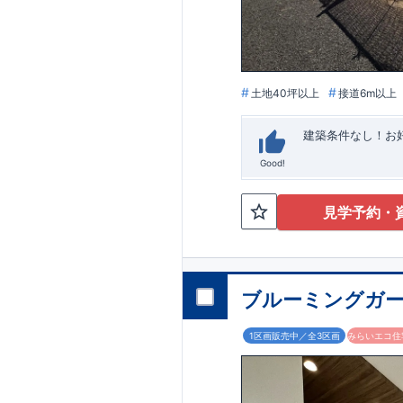
います。
■
アフ
期にわたり維持す
がございます。も
土地40坪以上
接道6m以上
建築条件なし！​
Good!
見学予約・
ブルーミングガー
1区画販売中／全3区画
みらいエコ住宅