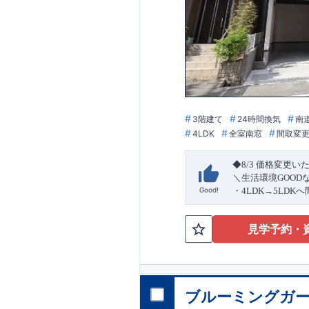
3階建て
24時間換気
南
4LDK
全室南窓
間取変
◆8/3
価格変更い
＼生活環境
GOOD
Good!
・4
LDK
→5
LDK
へ
ら行き来できる
続
・リビング全体を
見学予約・
・網戸
11万円
(
税込
↓クリックすると
2024
年グッドデ
○
フティダンパー」
消せる道」
○
第18
ブルーミングガー
エント
平日・休日ご内覧
ラ
ンス」
が
力の
ぜひお気軽にお問
1.5
倍の耐震性