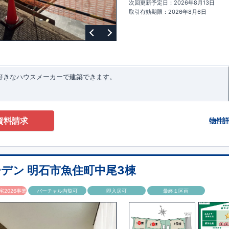
次回更新予定日：2026年8月13日
ターサポート
もっと詳しく
快適に暮らすことができる住宅の品質を長
取引有効期限：2026年8月6日
るには、定期的な点検を実施することが重要です。
最大
60
年間の保証制度
ちろん、定期点検以外でも万一不具合が発生した際は対応いたします。
お好きなハウスメーカーで建築できます。
資料請求
物件
デン 明石市魚住町中尾3棟
2026事業
バーチャル内覧可
即入居可
最終１区画