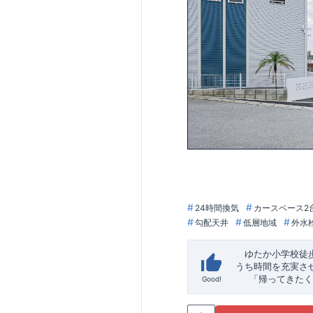
24時間換気
カースペース2
勾配天井
低層地域
外水
ゆたか小学校徒
うち時間を充実さ
「帰ってきたく
Good!
「おしゃれなら