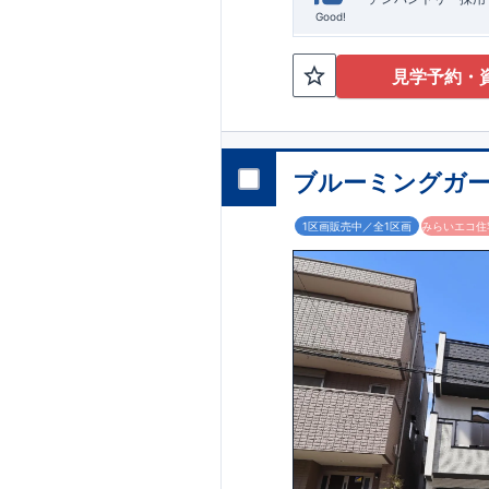
Good!
見学予約・
ブルーミングガー
1区画販売中／全1区画
みらいエコ住宅