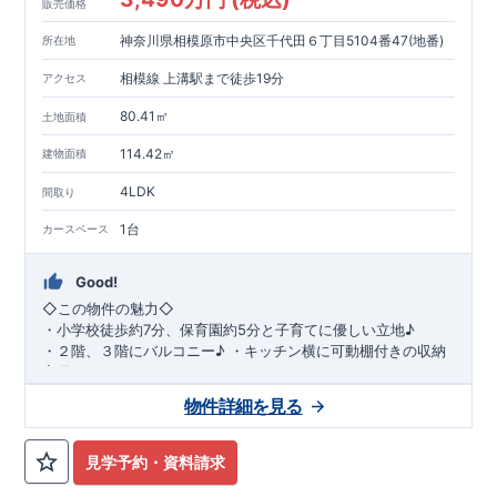
販売価格
神奈川県相模原市中央区千代田６丁目5104番47(地番)
所在地
相模線 上溝駅まで徒歩19分
アクセス
80.41㎡
土地面積
114.42㎡
建物面積
4LDK
間取り
1台
カースペース
Good!
◇
この物件の魅力
◇
・
小学校徒歩約
7
分、保育園約
5
分と子育てに優しい立地♪
・２階、３階にバルコニー♪
・キッチン横に可動棚付きの収納
完備。
・家族で過ごすこともできるワイドバルコニー完備。
◇
アクセ
物件詳細を見る
ス
◇
JR
相模線「上溝」駅
徒歩
19
分
◇
ロケーション
◇
・相模原市立星が丘小学校
徒歩
7
分
・オーケ
ー相模原店
徒歩
4
分
・業務スーパー相
見学予約・資料請求
模原店
徒歩
12
分
・やまうち医院 徒歩
4
分
・セブン
イレブン星ヶ丘店 徒歩
4
分