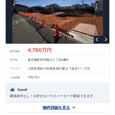
能を評価されています！図面を第三者機関へ提出します。外部
■
当社こだわりの空間アイディアを
ショート動画
で
評価委員が建設中に
ご紹介しています。
3
回、竣工時に
ここをクリッ
1
回の現場検査が行われま
ク
す。構造の安定、劣化の軽減、維持管理への配慮、温熱環境・
エネルギー消費量（断熱等性能）の必須
4
分野、空気環境で、最
高等級取得！
■
耐震等級
3
もっと詳しく
東栄住宅の建物
は、国が定めた耐震最高等級
3
を取得。建築基準法に定められ
た、｢数百年に一度発生する地震に対して、倒壊、崩壊しない｣
という基準から、さらに
1.5
倍の耐震力を達成しています。
■
耐
風等級
2
災害時の損傷の受けにくさを評価されています。建築
基準法に定められている暴風による力（
500
年に
1
度）のさらに
4,780万円
販売価格
1.2
倍の暴風に対しても損傷を生じないことで耐風最高等級
2
を
取得しています。
■
自社一貫体制
もっと詳しく
東栄住宅は土
東京都町田市鶴川１丁目8番6
所在地
地の仕入れ、設計、施工、販売、メンテナンスまで、すべての
プロセスに携わっています。
■
アフターサポート
もっ
小田急電鉄小田原線 鶴川駅まで徒歩11～12分
アクセス
と詳しく
快適に暮らすことができる住宅の品質を長期にわたり
維持するには、定期的な点検を実施することが重要です。
最大
156.75㎡
土地面積
60
年間の保証制度がございます。もちろん、定期点検以外でも
万一不具合が発生した際は対応いたします。
Good!
建築条件なし！​お好きなハウスメーカーで建築できます。
物件詳細を見る