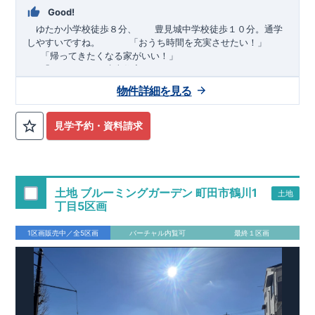
Good!
ゆたか小学校徒歩８分、 豊見城中学校徒歩１０分。通学
しやすいですね。
​ ​ ​ ​
「おうち時間を充実させたい！」
「帰ってきたくなる家がいい！」
「おしゃれなら建売住宅もありかも！」
物件詳細を見る
TEL:098-860-2201
（火・水曜日定休日、年末年始休み）
■
オプションではありません！全棟標準搭載
床下換気システ
見学予約・資料請求
ム・ガス衣類乾燥機・食洗器・宅配ボックス・玄関電子キー・
浴室換気乾燥機・防犯ガラス
■
１階廻りの構造材は
防腐・防蟻性
を確保するため、構造用集
成材に
ヒノキ
を使用しております！
土地 ブルーミングガーデン 町田市鶴川1
土地
■
長期優良住宅
もっと詳しく
「いい家を作って、きちんと手
丁目5区画
入れをして、長く大切に使う」という考え方の下、
国が定めた
7
つの厳しい技術基準をクリアした物件だけが認定を受けられる
1区画販売中／全5区画
バーチャル内覧可
最終１区画
長期優良住宅。
長期優良住宅として認定を受けるためには、国が定めた下記
7
つ
の技術基準をクリアする必要があります。東栄住宅は全棟でク
リア！①耐震性②劣化対策③維持管理性④住戸面積⑤省エネル
ギー性⑥居住環境⑦維持保全管理
そのほかの魅力として、住宅ローン金利優遇、固定資産税の減
税、中古市場での売却時にも有利です。
■
住宅性能評価ダブル
取得
もっと詳しく
「設計」と「建設」のダブルで性