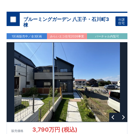
◇
ブルーミングガーデンのこだわり
◇
【全棟自社一貫体制】
・誰が、何をしたか。が明確だからこそ、お客様の安心に繋が
ります。
・設計、施工、営業が互いに協力しあい、最良のプラ
ブルーミングガーデン 八王子・石川町3
分譲
ンを提供いたします。
・東栄住宅では、お引渡し後最大
・不要な中間マージンを抑えることで、
10
回の無料定期点検と、
60
年
住宅
棟
コストダウンに努めています。
間の品質保証を実施。お引渡しからが本当のお付き合いだと考
【耐震等級3
取得】
・東栄住宅
の建物は、国が定めた耐震等級で
え、アフターサービスを外部の業者に委託せず、東栄住宅グル
3
を取得。建築基準法で定め
1区画販売中／全3区画
みらいエコ住宅2026事業
バーチャル内覧可
られた、｢数百年に一度発生する地震に対して、倒壊、崩壊しな
ープ「東栄ホームサービス株式会社」にて責任をもって対応い
い。｣という基準から、さらに
たします。
1.5
倍の耐震力を達成していま
す。
【住宅性能評価ダブル取得】
・設計住宅性能評価：建物
設計段階で、国が認めた第三者機関が評価しています。
・建設
住宅性能評価：評価を受けた図面通りに施工されているか、建
設までに、計
4
回のチェックが行われます。
図面や書類上だけ
でなく、現場の施工状況を検査した上で、品質を保証していま
す。
【充実のアフターサポート】
3,790万円 (税込)
販売価格