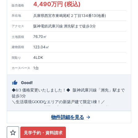
4,490万円 (税込)
販売価格
兵庫県西宮市東鳴尾町２丁目134番13(地番)
所在地
阪神電鉄武庫川線 洲先駅まで徒歩3分
アクセス
76.70㎡
土地面積
123.04㎡
建物面積
4LDK
間取り
1台
カースペース
Good!
​
◆8/3
価格変更いたしました！◆
阪神武庫川線
「洲先」
駅まで
​
徒歩
3
分
＼生活環境
GOOD
なエリアの新築戸建て限定1棟！／
・4
LDK
→5
LDK
へ
間取り変更可能
・衣類の収納に便利な
ウォー
クインクローゼット
・2部屋から行き来できる
続きバルコニー
物件詳細を見る
・デザインと機能性を兼ね備えた
オープンサニタリー
irodori
・
​
リビング全体を見渡せる
・網戸
11万円
(
税込
)
で設置可能！
対面キッチン
（オプション）
・お買い物施設（関西ス
​
ーパー）
↓クリックすると特設ページにジャンプします↓
徒歩10分
(
約787ｍ
)
見学予約・資料請求
2024
年グッドデザイン賞
3
プロジェクト同時受賞
○
・
「木造