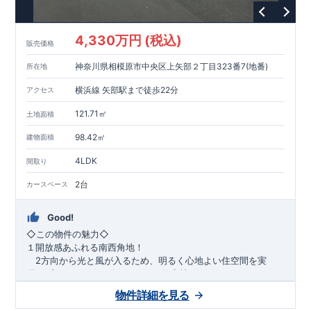
1200m
15
​
店 約
（徒歩
分）
たからやフレサ磯部店 約
1400m
18
【その他施設】
（徒歩
分）
550m
7
​
根岸台公園 約
（徒歩
分）
下磯部東子どもの広場 約
4,330万円 (税込)
757m
10
​
772m
10
​
販売価格
（徒歩
分）
新戸診療所 約
（徒歩
分）
相模原
900m
12
​
磯部郵便局 約
（徒歩
分）
磯部クリニック 約
神奈川県相模原市中央区上矢部２丁目323番7(地番)
所在地
948m
12
​
■
東栄住宅の家作り■
（徒歩
分）
■
ブルーミングガーデンのこだわり
■
​↑
↑ ​
■
​
各タイトルをクリック
長期優良住宅取得
【国が定めた７つ
横浜線 矢部駅まで徒歩22分
アクセス
​
​
の技術基準をクリア
☆
】
１
耐久性
/
２劣化対策
/
３維持管理性
４
住宅面積
/
５省エネルギー性
/
６
居住環境
/
７
維持保全管理
121.71㎡
土地面積
​
■
住宅性能評価ダブル取得
スマートフォンで見やすい特設サイ
​
トはこちら
★
物件のご案内は、
事前予約
が
オススメ
です
☆
98.42㎡
建物面積
​
​
スムーズにご案内が可能
♪
お気軽にお問い合わせください
♪
お
4LDK
TEL:0120-07-1081​
間取り
​
​
問い合わせお待ちしております
☆
※
未完成の
場合は、現地確認の他に
近くにある同仕様の完成物件をご案内
2台
カースペース
致します。
Good!
​◇この物件の魅力◇
１開放感あふれる南西角地！
2方向から光と風が入るため、明るく心地よい住空間を実
現。プライバシーも確保しやすい好立地です♪
​２
自然と利便が両立するロケーション！
物件詳細を見る
最寄りの矢部駅まで徒歩22分で、駅利用も可能。生活施設や