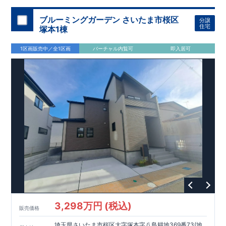
加須 徒歩
13
分
間取りのポイント
ブルーミングガーデン さいたま市桜区
分譲
LDK
約
19.5
帖
​陽当たりよく開放
■ 1
号棟
のゆとりあるリビング
住宅
塚本1棟
感があります。
■
共通
1区画販売中／全1区画
バーチャル内覧可
即入居可
・主寝室は将来仕切れる可変型プラン
・
2
階洋室
2
部屋にウォー
クインクローゼット設置
住宅設備のポイント
■
太陽光発電（フラットプラン）採用
月額サービス料
0
円で利用可
能
■
ホテルライクで実用的な洗面空間
（
オープンサニタリーirodori
/
詳細ページへ）
家計にやさしい住宅性能
■
長期優良住宅
住宅ローン控除額の優遇、
固定資産税の減額期間
延長など
税制面でのメリットが受けられます。
■
耐震等級
３
＋
制震ダンパー
建築基準法の
1.5
倍の耐震性。
地震保
険の割引（最大
50
％）対象です。
​ ​
​
現地のご案内・資料請求 受付中
■完成済みにつき、
実際の
​
​
建物・設備・間取りを
現地にてご確認いただけます。
ま
ずはお気軽にお問い合わせください。
3,298万円 (税込)
TEL
：
0120-44-1081
販売価格
（
9:30
～
18:30
／火水曜休み）
スマートフォンで見やすい特設サイトはこちら
埼玉県さいたま市桜区大字塚本字八島耕地369番73(地