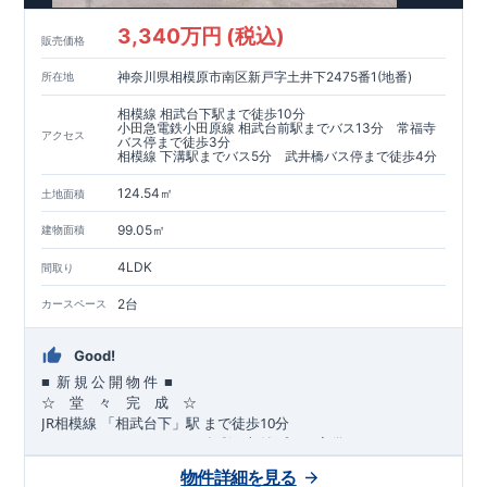
​​↓↓クリックで詳細ご紹介
3,340万円 (税込)
​◆耐震＋制震。
東栄セーフティーダンパー
標準装備◆
販売価格
​大きな揺れから家を守るだけではなく揺れそのものを軽減
神奈川県相模原市南区新戸字土井下2475番1(地番)
所在地
​建築基準法に定められた、「数百年に一度発生する地震に対し
て、倒壊、崩壊しない」
相模線 相武台下駅まで徒歩10分
​という基準から、さらに1.5倍の耐震力を達成しています。
小田急電鉄小田原線 相武台前駅までバス13分 常福寺
アクセス
バス停まで徒歩3分
相模線 下溝駅までバス5分 武井橋バス停まで徒歩4分
注文住宅のような個性あふれる間取り、
​住宅品質を担保しながらも
コストパフォーマンスの高さ
がブル
124.54㎡
土地面積
ーミングガーデンの魅力です。
「ここまでやってこの価格」
をぜひ体験してください。
99.05㎡
建物面積
4LDK
間取り
2台
カースペース
Good!
■
■
新
規
公
開
物
件
☆ 堂 々 完 成 ☆
JR
10
​
相模線
「相武台下」駅
まで
徒歩
分
,
☆
おすすめポイント
☆
[1]
多彩な収納プラン完備
★
【玄関土間収納】
物件詳細を見る
​​
スーツケースやベビーカーの収納にも便利
♪
【ウォークインク