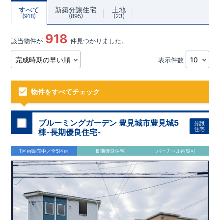
すべて
新築分譲住宅
土地
918
895
23
918
該当物件が
件見つかりました。
表示件数
物件をすべてチェック
ブルーミングガーデン 豊見城市豊見城5
分譲
住宅
棟-長期優良住宅-
1区画販売中／全5区画
長期優良住宅
バーチャル内覧可