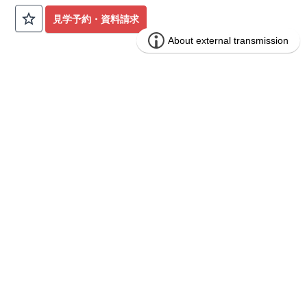
公園も身近にあり、快適な新生活が始められます♪
見学予約・資料請求
​◇アクセス◇
​・JR横浜線「矢部」駅まで徒歩22分
◇ロケーション◇
・相模原市立大野北小学校 徒歩22分
ブルーミングガーデン 豊田市山之手9丁
分譲
・コープときわ店 徒歩9分
住宅
目1棟
・フードワン淵野辺店 徒歩20分
​・セブンイレブン町田常盤店 徒歩11分
1区画販売中／全1区画
みらいエコ住宅2026事業
バーチャル内覧可
◇ブルーミングガーデンのこだわり◇
【全棟自社一貫体制】
・誰が、何をしたか。が明確だからこそ、お客様の安心に繋が
ります。
・設計、施工、営業が互いに協力しあい、最良のプランを提供
いたします。
・不要な中間マージンを抑えることで、コストダウンに努めて
います。
【耐震等級3取得】
・東栄住宅の建物は、国が定めた耐震等級で最高の3を取得。
建築基準法で定められた、｢数百年に一度発生する地震に対し
て、倒壊、崩壊しない。｣という基準から、さらに1.5倍の耐震
力を達成しています。
【住宅性能評価ダブル取得】
・設計住宅性能評価：建物設計段階で、国が認めた第三者機関