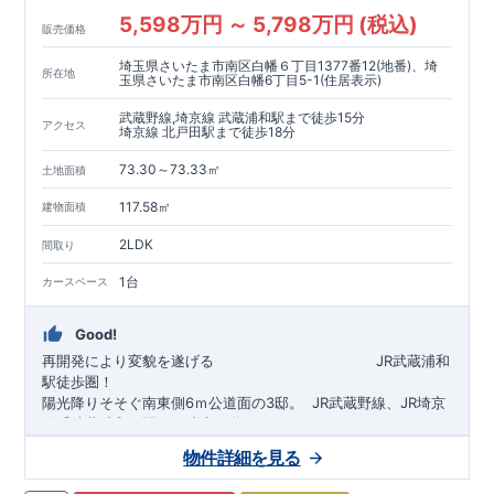
5,598万円 ～ 5,798万円 (税込)
販売価格
埼玉県さいたま市南区白幡６丁目1377番12(地番)、埼
所在地
玉県さいたま市南区白幡6丁目5-1(住居表示)
武蔵野線,埼京線 武蔵浦和駅まで徒歩15分
アクセス
埼京線 北戸田駅まで徒歩18分
73.30～73.33㎡
土地面積
117.58㎡
建物面積
2LDK
間取り
1台
カースペース
Good!
再開発により変貌を遂げる
​
JR武蔵浦和
駅徒歩圏！
陽光降りそそぐ南東側6ｍ公道面の3邸。
​
JR武蔵野線、JR埼京
線「
武蔵浦和
」駅まで徒歩15
分
​
自転車で約5分
物件詳細を見る
​◆設計・建設性能評価ｗ取得！
JR埼京線
「
北戸田
​
」駅まで徒歩18分​
◎性能評価とは
​​
​
【
設計
住
宅性能評価】
​
建物設計段階で、国が定めた
自転車で約6分
第三者機関
が