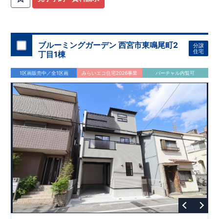
ブルーミングガーデン 西宮市東鳴尾町2
分譲
住宅
丁目1棟
1区画販売中／全1区画
みらいエコ住宅2026事業
バーチャル内覧可