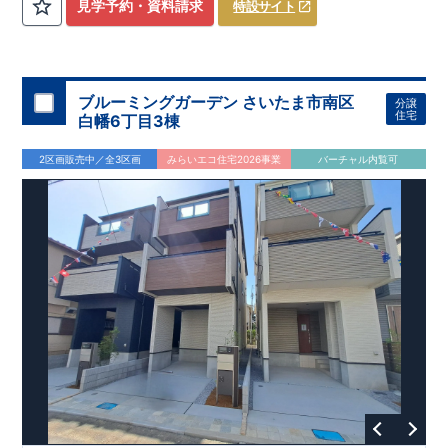
​
3（4）
​◆設計・建設性能評価ｗ取得！
LDK～4LDK
の間取りプラン採用！
​
◎性能評価とは
​
​◆こだわりの内
​​
【
設計
見学予約・資料請求
特設サイト
住宅性能評価】
装！
​
2階洋室のうち一室は
​
建物設計段階で、国が定めた
開放的な勾配天井
！
​
全居室
第三者機関
クロ
が評価しております！ ​ 【
ーゼット付き！ ​ リビングはおしゃれな
建設
住宅性能評価】
折上天井
​
♪
​
​◆充実し
第三者
機関
た設備！
により、建物完成までに
​
雨の日でも洗濯物が干せる
計4回
の検査が行われます！
室内物干し
​
浴室乾燥
​
​ ◎
この住宅の評価
暖房機
付き！
​
​
国が定めた
食洗機
付きシステムキッチン！
耐震等級で最高の３
​
平日、休日
を取得！
地
震に強い
時間帯問わずご案内可能です！
住宅です！
​
冬は暖かく夏は涼しくて快適♪ 省エネ
​
お気軽にお問い合わせくださ
ブルーミングガーデン さいたま市南区
分譲
に優れた
い！
​
【お問い合わせ】TEL：
断熱等性能５
を取得！
048-710-5571
​ ​
その他項目も評価を受けて
(営業時間 9:30～
住宅
白幡6丁目3棟
おり、
18:30 火水定休日)
性能に特化した
住宅です！
2区画販売中／全3区画
みらいエコ住宅2026事業
バーチャル内覧可