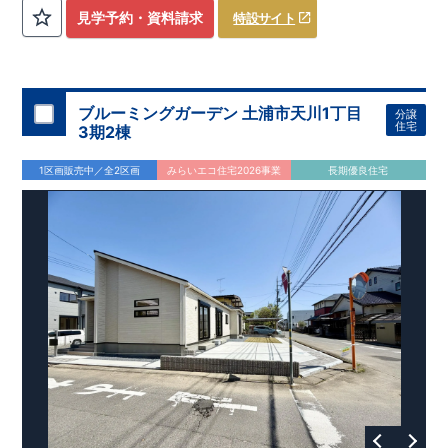
評価しております！ ​ 【
建設
住宅性能評価】
​
第三者機
見学予約・資料請求
特設サイト
関
​◆子育て環境良好！
により、建物完成までに
​
辻小学校
計4回
まで徒歩8分、
の検査が行われます！
内谷中学校
​
​ ◎こ
まで
の住宅の評価
徒歩9分！
​
幼稚園、保育園までは
​
国が定めた
耐震等級で最高の３
徒歩6分
圏内！
を取得！
​
◆
南東側6
地震
に強い
ｍ公道面！
住宅です！
​
陽光降りそそぐ明るい室内！
​
冬は暖かく夏は涼しくて快適♪ 省エネに
​
LDKは
16
帖
！
​
優れた
2（3）LDK
断熱等性能５
の間取りプラン採用！
を取得！
​ ​
その他項目も評価を受けてお
​
​◆こだわりの内装！
​
家
り、
族構成の変化に対応可能な可変型プラン！
性能に特化した
住宅です！
​
全居室
クローゼッ
ブルーミングガーデン 土浦市天川1丁目
分譲
ト付き！ ​
​◆充実した設備！
​
冬でも快適！LDK床暖房標準装
住宅
3期2棟
備♪
​
雨の日でも洗濯物が干せる
室内物干し
​
浴室乾燥暖房機
付き！
​
食洗機
付きシステムキッチン！
​
平日、休日 時間帯
1区画販売中／全2区画
みらいエコ住宅2026事業
長期優良住宅
問わずご案内可能です！
​
お気軽にお問い合わせください！
​
【お問い合わせ】TEL：
048-710-5571
(営業時間 9:30～
18:30 火水定休日)