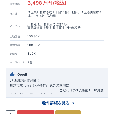
3,498万円 (税込)
販売価格
埼玉県川越市今成２丁目14番8(地番)、埼玉県川越市今
所在地
成2丁目14(住居表示)
川越線 西川越駅まで徒歩18分
アクセス
東武鉄道東上線 川越市駅まで徒歩22分
156.30㎡
土地面積
108.53㎡
建物面積
3LDK
間取り
2台
カースペース
Good!
JR西川越駅徒歩圏！
川越市駅も程近い利便性が魅力の立地に
​
こだわりの3邸誕生！
​
JR川越
線「
西川越
」駅まで徒歩18
分
​
​◆子育て環境良好！
​
今成小学校
自転車約6分（約1430ｍ）
まで徒歩9分、
富士見中学校
​ ​
物件詳細を見る
東武東上線「
まで徒歩24分！
川越市
​
幼稚園、保育園までは
」駅まで徒歩22
分
​
徒歩3分
圏内！
​
◆
広々とした敷地！
​
敷地は
34～40坪超
自転車約7分（約1740ｍ）
！
​
LDKは
16～19
帖
！
​