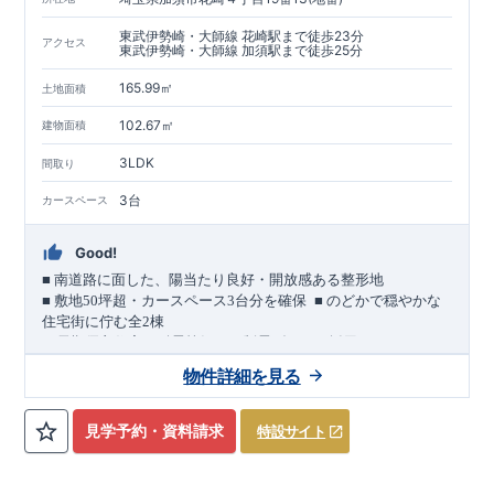
東武伊勢崎・大師線 花崎駅まで徒歩23分
アクセス
東武伊勢崎・大師線 加須駅まで徒歩25分
165.99㎡
土地面積
102.67㎡
建物面積
3LDK
間取り
3台
カースペース
Good!
■
南道路に面した、陽当たり良好・開放感ある整形地
​
■
敷地
50
坪超・カースペース
3
台分を確保
■
のどかで穏やかな
住宅街に佇む全
2
棟
（長期優良住宅／耐震等級３・制震ダンパー採用）
車道
7.0m
南道路
12.0m
（歩道含む・
）に面した、
開放感と陽当
物件詳細を見る
たりに恵まれた立地。
約
12m
超
南北に長い整形地を活かし、
建物南側には
の奥行きが
あり、
採光・通風・プライバシー性にも配慮した敷地計画で
見学予約・資料請求
特設サイト
す。
3
■
買物施設が徒歩圏内
・ローソン 徒歩
分
・ドラッグストアコ
スモス 徒歩約
10
分
・クスリのアオキ 徒歩約
10
分
・ビバモール