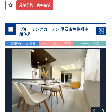
見学予約・資料請求
ブルーミングガーデン 明石市魚住町中
分譲
住宅
尾3棟
1区画販売中／全3区画
みらいエコ住宅2026事業
バーチャル内覧可