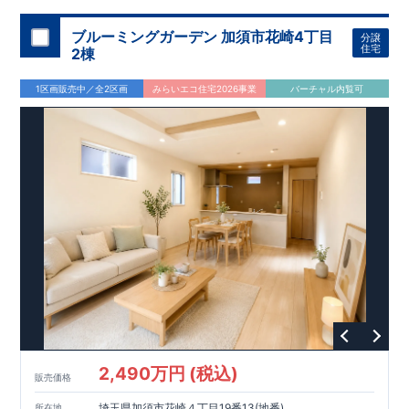
ブルーミングガーデン 加須市花崎4丁目
分譲
住宅
2棟
1区画販売中／全2区画
みらいエコ住宅2026事業
バーチャル内覧可
2,490万円 (税込)
販売価格
埼玉県加須市花崎４丁目19番13(地番)
所在地