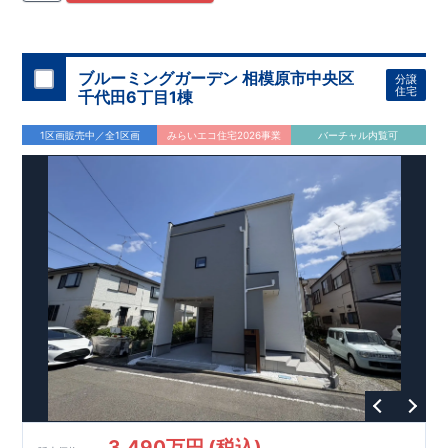
住宅用制震ダンパー/
東栄セーフティダンパー」
・
「地盤改良
工法/R-Evolve
パイル」
・
「宅地開発手法/
簡単に地図から消
せる道」
平日・休日ご内覧可能です！
○
第18
回キッズデザイン
賞
受賞
・
2024
年、東栄住宅
の新たな空間提案
ぜひお気軽にお問い合わせください♪
「マルチエント
ラ
ンス」
西宮営業所
が受賞いたしまし
TEL
：
0798-
ブルーミングガーデン 相模原市中央区
分譲
​
た！
38-1246
○
耐震等級最高
(
定休日：火・水・年末年始
等
級3
・数百年に一度の地震に耐える力
)
住宅
千代田6丁目1棟
の
1.5
倍の耐震性！
・さらに繰り返しの地震に強い
制震
ダンパ
ー
採用で安心！
○
BELS
・エコ住宅としての性能評価を全号棟
1区画販売中／全1区画
みらいエコ住宅2026事業
バーチャル内覧可
が取得しています！
○
住宅性能評価ダブ
ル
取得
・『設計』住
宅性能評価…建物設計段階で、国が認めた第三者機関が評価し
ております。
・『建設』住宅性能評価…評価を受けた図面通
りに施工されているか、建設までに計
4
回チェックが行われま
す。
3,490万円 (税込)