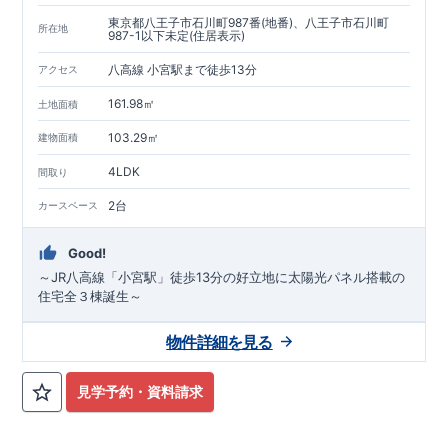
東京都八王子市石川町987番(地番)、八王子市石川町
所在地
987-1以下未定(住居表示)
八高線 小宮駅まで徒歩13分
アクセス
161.98㎡
土地面積
103.29㎡
建物面積
4LDK
間取り
2台
カースペース
Good!
～JR八高線「小宮駅」徒歩13分の好立地に太陽光パネル搭載の
住宅全３棟誕生～
物件詳細を見る
見学予約・資料請求