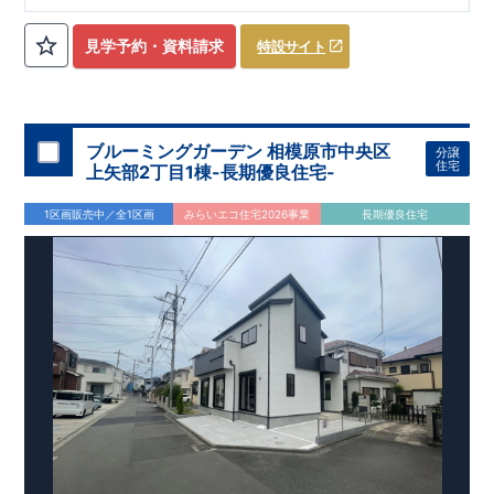
ローゼット】
私服通勤でお洋服をたくさんお持ちの方や、
流行ファッション
見学予約・資料請求
特設サイト
​​
がお好きな方にもおすすめ
♪
【全居室クローゼット完備】
​​
お子様のお洋服の収納にも困らない
☆
【２階の廊下収納】
​
生活感の出る掃除機や、
日用品などのアイテムを目隠し収納が
​​
​
できる
♪
【床下収納】
【大容量シューズクローゼット】
などの、あったらうれしい収納完備
☆
ブルーミングガーデン 相模原市中央区
分譲
,
[2]
対面キッチンには、食洗器搭載
★
住宅
上矢部2丁目1棟-長期優良住宅-
”
”
配膳・後片付け
が便利な
対面キッチン
には、
生活感を感じさせない
ビルトイン食洗器
を搭載
1区画販売中／全1区画
みらいエコ住宅2026事業
長期優良住宅
,
[4]
上部吹抜け
明るく開放的な空間を演出
♪
◎
暮らしに寄り添う住環境
◎
～徒歩圏内～
教育環境
／コンビニ
/
ドラッグストア
／
公園
■周辺環境■
【教育施設】
593m
8
​
せんだん保育園 約
（徒歩
分）
新磯保育園 約
784m
10
715m
9
​
​相陽中
（徒歩
分）
新磯小学校 約
（徒歩
分）
学
m
25
​
校 約2000
（徒歩
分）
【買い物施設】
556m
7
​
ローソン相模原磯部店 約
（徒歩
分）
ファミリーマート
1100m
4
​
座間一丁目店 約
（徒歩
1
分）
ドラッグセイムス座間