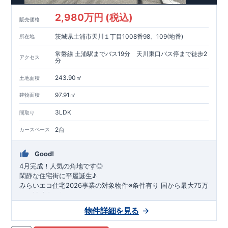
2,980万円 (税込)
販売価格
茨城県土浦市天川１丁目1008番98、109(地番)
所在地
常磐線 土浦駅までバス19分 天川東口バス停まで徒歩2
アクセス
分
243.90㎡
土地面積
97.91㎡
建物面積
3LDK
間取り
2台
カースペース
Good!
4月完成！人気の角地です◎
閑静な住宅街に平屋誕生♪
​みらいエコ住宅2026事業の対象物件※条件有り
​
国
から最大75万
円の補助金が得られます！
​※補助金額より事務手数料として99000 円（税込）及び振込手
物件詳細を見る
数料が差し引かれます。
★魅力的な間取り★
​・
玄関から
直接洗面所・浴室
へアクセスで
きる動線の為、