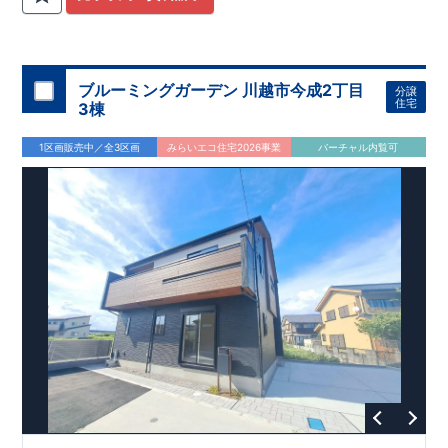
関
間取りプラン採用！
が評価しております！ ​ 【
​
​◆こだわりの内装！
建設
住宅性能評価】
​
2階洋室のうち一
​
第三
者機関
室は
開放的な勾配天井
により、建物完成までに
！
​
全居室
計4回
クローゼット付き！ ​ リビ
の検査が行われます！
​
​
◎この住宅の評価
ングはおしゃれな
​
折上天井
国が定めた
♪
​
​◆充実した設備！
耐震等級で最高の３
​
雨の日でも
を取得！
地震に強い
洗濯物が干せる
住宅です！
室内物干し
​
冬は暖かく夏は涼しくて快適♪ 省エ
​
浴室乾燥暖房機
付き！
​
食洗機
ネに優れた
付きシステムキッチン！
断熱等性能５
を取得！
​ ​
平日、休日 時間帯問わずご案内可
​ ​
その他項目も評価を受け
ブルーミングガーデン 川越市今成2丁目
分譲
ており、
能です！
性能に特化した
​
お気軽にお問い合わせください！
住宅です！
​
【お問い合わせ】
住宅
3棟
TEL：
048-710-5571
(営業時間 9:30～18:30 火水定休日)
1区画販売中／全3区画
みらいエコ住宅2026事業
バーチャル内覧可