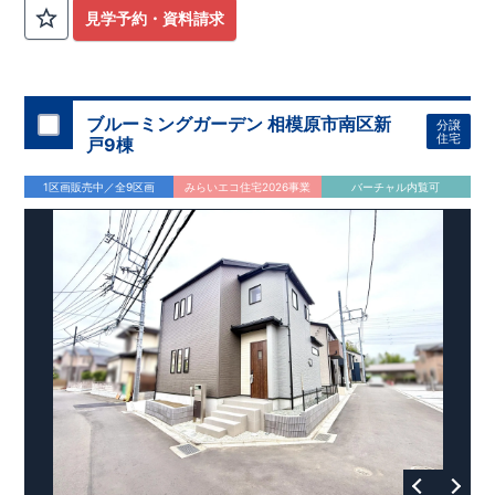
外から帰ってきたお子様も
お部屋を汚さず
に安心です♪
見学予約・資料請求
​・
キッチンには
食器洗い機完備
◎家事の
負担軽減
に！
・キッチン横に
パントリー付き♪
​・オープンサニタリーirodori採用！
​
段差のない
シームアンダーボウル仕様で
お手入れ簡単◎
​・主寝室には
アクセントクロス
使用♪
ブルーミングガーデン 相模原市南区新
分譲
住宅
戸9棟
​↓↓クリックで詳細ご紹介
◆充実の
アフターサポート
◆
1区画販売中／全9区画
みらいエコ住宅2026事業
バーチャル内覧可
​東栄住宅では、お引き渡し後最大4回の無料点検と、最長60年
間の品質保証を実施。
​お引き渡しからが本当のお付き合いだと考え、アフターサービ
スを外部の業者に委託せず、
​東栄住宅グループ「東栄ホームサービス株式会社」にて責任を
もって対応いたします。
​​↓↓クリックで詳細ご紹介
◆
長期優良住宅
【済】◆
​当物件は国から定められた7つの技術基準をクリアした認定住
宅！
​住宅ローンの金利優遇、税金面の優遇が得られるなどの、金銭
的メリットが大きいのも魅力です。
​東栄住宅はパワービルダーで所得数No.1です！