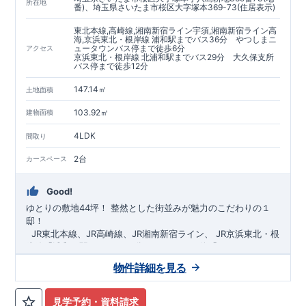
https://www.e-blooming.com/bukken/60075018/
所在地
番)、埼玉県さいたま市桜区大字塚本369-73(住居表示)
東北本線,高崎線,湘南新宿ライン宇須,湘南新宿ライン高
海,京浜東北・根岸線 浦和駅までバス36分 やつしまニ
ュータウンバス停まで徒歩6分
アクセス
京浜東北・根岸線 北浦和駅までバス29分 大久保支所
バス停まで徒歩12分
147.14㎡
土地面積
103.92㎡
建物面積
4LDK
間取り
2台
カースペース
Good!
ゆとりの敷地44坪！
​
整然とした街並みが魅力のこだわりの１
邸！
​ ​ ​
JR東北本線、JR高崎線、
JR湘南新宿ライン、
JR京浜東北・根
岸線「
浦和
」駅までバス36
分
バス停「
やつしまニュー
タウン
」まで徒歩6
分
​ ​
JR京浜東北・根岸線
「
北浦和
」駅までバ
物件詳細を見る
ス29
​◆子育て環境良好！
分
​
大久保小学校
バス停
まで徒歩12分、
「
大久保支所
大久保
」まで徒歩
中学
12分​
校
まで徒歩12分！
​
​◆設計・建設性能評価ｗ取得！
​
幼稚園、保育園までは
​
◎性能評価とは
徒歩20分
圏内！
​​
【
​
◆
設
計
広々とした敷地！
住宅性能評価】
​
​
敷地は
建物設計段階で、国が定めた
44坪超
！
​
LDKは
18
帖
！
​
第三者機
4LDK
の
見学予約・資料請求