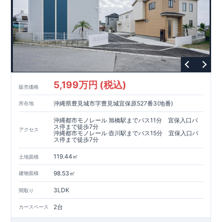
5,199万円 (税込)
販売価格
沖縄県豊見城市字豊見城宜保原527番3(地番)
所在地
沖縄都市モノレール 旭橋駅までバス11分 宜保入口バ
ス停まで徒歩7分
アクセス
沖縄都市モノレール 壺川駅までバス15分 宜保入口バ
ス停まで徒歩7分
119.44㎡
土地面積
98.53㎡
建物面積
3LDK
間取り
2台
カースペース