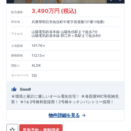
3,490万円 (税込)
販売価格
兵庫県明石市魚住町中尾字居屋敷121番1(地番)
所在地
山陽電気鉄道本線 山陽魚住駅まで徒歩7分
アクセス
山陽電気鉄道本線 西江井ヶ島駅まで徒歩8分
141.74㎡
土地面積
112.13㎡
建物面積
4LDK
間取り
2台
カースペース
Good!
☆環境と家計に優しいオール電化住宅！ ☆各部屋WIC等収納充
実！ ☆1＆3号棟和室採用！2号棟キッチンパントリー採用！
物件詳細を見る
見学予約・資料請求