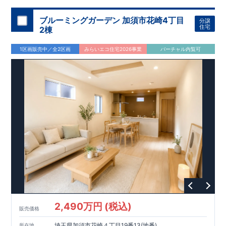
ブルーミングガーデン 加須市花崎4丁目
分譲
住宅
2棟
1区画販売中／全2区画
みらいエコ住宅2026事業
バーチャル内覧可
2,490万円 (税込)
販売価格
埼玉県加須市花崎４丁目19番13(地番)
所在地