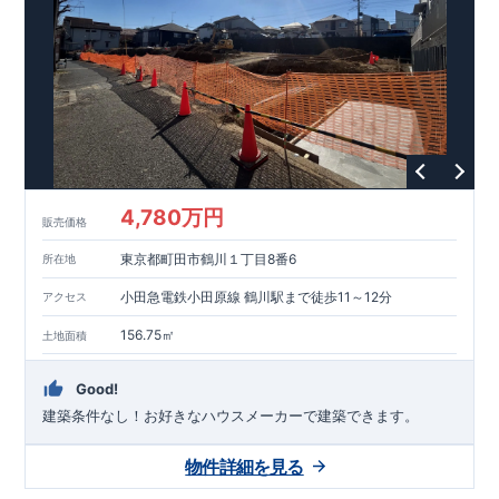
能を評価されています！図面を第三者機関へ提出します。外部
■
当社こだわりの空間アイディアを
ショート動画
で
評価委員が建設中に
ご紹介しています。
3
回、竣工時に
ここをクリッ
1
回の現場検査が行われま
ク
す。構造の安定、劣化の軽減、維持管理への配慮、温熱環境・
エネルギー消費量（断熱等性能）の必須
4
分野、空気環境で、最
高等級取得！
■
耐震等級
3
もっと詳しく
東栄住宅の建物
は、国が定めた耐震最高等級
3
を取得。建築基準法に定められ
た、｢数百年に一度発生する地震に対して、倒壊、崩壊しない｣
という基準から、さらに
1.5
倍の耐震力を達成しています。
■
耐
風等級
2
災害時の損傷の受けにくさを評価されています。建築
基準法に定められている暴風による力（
500
年に
1
度）のさらに
4,780万円
販売価格
1.2
倍の暴風に対しても損傷を生じないことで耐風最高等級
2
を
取得しています。
■
自社一貫体制
もっと詳しく
東栄住宅は土
東京都町田市鶴川１丁目8番6
所在地
地の仕入れ、設計、施工、販売、メンテナンスまで、すべての
プロセスに携わっています。
■
アフターサポート
もっ
小田急電鉄小田原線 鶴川駅まで徒歩11～12分
アクセス
と詳しく
快適に暮らすことができる住宅の品質を長期にわたり
維持するには、定期的な点検を実施することが重要です。
最大
156.75㎡
土地面積
60
年間の保証制度がございます。もちろん、定期点検以外でも
万一不具合が発生した際は対応いたします。
Good!
建築条件なし！​お好きなハウスメーカーで建築できます。
物件詳細を見る