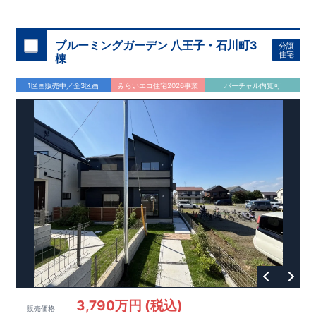
◇
ブルーミングガーデンのこだわり
◇
【全棟自社一貫体制】
・誰が、何をしたか。が明確だからこそ、お客様の安心に繋が
ります。
・設計、施工、営業が互いに協力しあい、最良のプラ
ブルーミングガーデン 八王子・石川町3
分譲
ンを提供いたします。
・東栄住宅では、お引渡し後最大
・不要な中間マージンを抑えることで、
10
回の無料定期点検と、
60
年
住宅
棟
コストダウンに努めています。
間の品質保証を実施。お引渡しからが本当のお付き合いだと考
【耐震等級3
取得】
・東栄住宅
の建物は、国が定めた耐震等級で
え、アフターサービスを外部の業者に委託せず、東栄住宅グル
3
を取得。建築基準法で定め
1区画販売中／全3区画
みらいエコ住宅2026事業
バーチャル内覧可
られた、｢数百年に一度発生する地震に対して、倒壊、崩壊しな
ープ「東栄ホームサービス株式会社」にて責任をもって対応い
い。｣という基準から、さらに
たします。
1.5
倍の耐震力を達成していま
す。
【住宅性能評価ダブル取得】
・設計住宅性能評価：建物
設計段階で、国が認めた第三者機関が評価しています。
・建設
住宅性能評価：評価を受けた図面通りに施工されているか、建
設までに、計
4
回のチェックが行われます。
図面や書類上だけ
でなく、現場の施工状況を検査した上で、品質を保証していま
す。
【充実のアフターサポート】
3,790万円 (税込)
販売価格