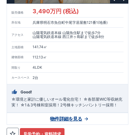
3,490万円 (税込)
販売価格
兵庫県明石市魚住町中尾字居屋敷121番1(地番)
所在地
山陽電気鉄道本線 山陽魚住駅まで徒歩7分
アクセス
山陽電気鉄道本線 西江井ヶ島駅まで徒歩8分
141.74㎡
土地面積
112.13㎡
建物面積
4LDK
間取り
2台
カースペース
Good!
☆環境と家計に優しいオール電化住宅！ ☆各部屋WIC等収納充
実！ ☆1＆3号棟和室採用！2号棟キッチンパントリー採用！
物件詳細を見る
見学予約・資料請求