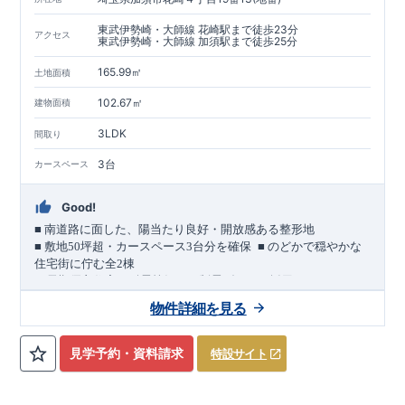
東武伊勢崎・大師線 花崎駅まで徒歩23分
アクセス
東武伊勢崎・大師線 加須駅まで徒歩25分
165.99㎡
土地面積
102.67㎡
建物面積
3LDK
間取り
3台
カースペース
Good!
■
南道路に面した、陽当たり良好・開放感ある整形地
​
■
敷地
50
坪超・カースペース
3
台分を確保
■
のどかで穏やかな
住宅街に佇む全
2
棟
（長期優良住宅／耐震等級３・制震ダンパー採用）
車道
7.0m
南道路
12.0m
（歩道含む・
）に面した、
開放感と陽当
物件詳細を見る
たりに恵まれた立地。
約
12m
超
南北に長い整形地を活かし、
建物南側には
の奥行きが
あり、
採光・通風・プライバシー性にも配慮した敷地計画で
見学予約・資料請求
特設サイト
す。
3
■
買物施設が徒歩圏内
・ローソン 徒歩
分
・ドラッグストアコ
スモス 徒歩約
10
分
・クスリのアオキ 徒歩約
10
分
・ビバモール