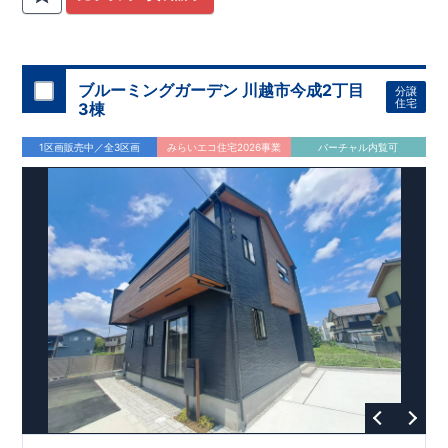
関
間取りプラン採用！
が評価しております！ ​ 【
​
​◆こだわりの内装！
建設
住宅性能評価】
​
2階洋室のうち一
​
第三
者機関
室は
開放的な勾配天井
により、建物完成までに
！
​
全居室
計4回
クローゼット付き！ ​ リビ
の検査が行われます！
​
​
◎この住宅の評価
ングはおしゃれな
​
折上天井
国が定めた
♪
​
​◆充実した設備！
耐震等級で最高の３
​
雨の日でも
を取得！
地震に強い
洗濯物が干せる
住宅です！
室内物干し
​
冬は暖かく夏は涼しくて快適♪ 省エ
​
浴室乾燥暖房機
付き！
​
食洗機
ネに優れた
付きシステムキッチン！
断熱等性能５
を取得！
​ ​
平日、休日 時間帯問わずご案内可
​ ​
その他項目も評価を受け
ブルーミングガーデン 川越市今成2丁目
分譲
ており、
能です！
性能に特化した
​
お気軽にお問い合わせください！
住宅です！
​
【お問い合わせ】
住宅
3棟
TEL：
048-710-5571
(営業時間 9:30～18:30 火水定休日)
1区画販売中／全3区画
みらいエコ住宅2026事業
バーチャル内覧可