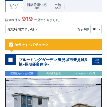
すべて
新築分譲住宅
土地
919
896
23
919
該当物件が
件見つかりました。
表示件数
物件をすべてチェック
ブルーミングガーデン 豊見城市豊見城5
分譲
住宅
棟-長期優良住宅-
1区画販売中／全5区画
長期優良住宅
バーチャル内覧可