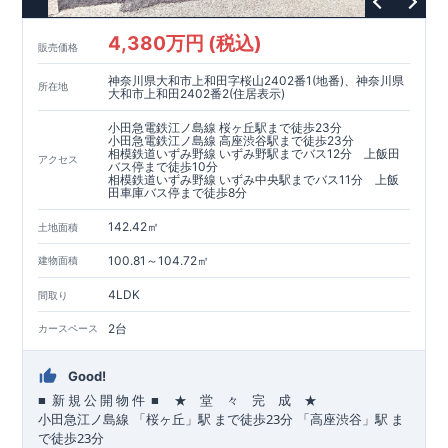
4,380万円 (税込)
販売価格
神奈川県大和市上和田字桜山2402番1(地番)、神奈川県
所在地
大和市上和田2402番2(住居表示)
小田急電鉄江ノ島線 桜ヶ丘駅まで徒歩23分
小田急電鉄江ノ島線 高座渋谷駅まで徒歩23分
相模鉄道いずみ野線 いずみ野駅までバス12分 上飯田
アクセス
バス停まで徒歩10分
相模鉄道いずみ野線 いずみ中央駅までバス11分 上飯
田車庫バス停まで徒歩8分
142.42㎡
土地面積
100.81～104.72㎡
建物面積
4LDK
間取り
2台
カースペース
Good!
■
■
★ 堂 々 完 成 ★
​ ​
​
新
規
公
開
物
件
23
​
​
小田急江ノ島
線
「桜ヶ丘」駅
まで
徒歩
分
「高座渋谷」駅
ま
23
で
徒歩
分