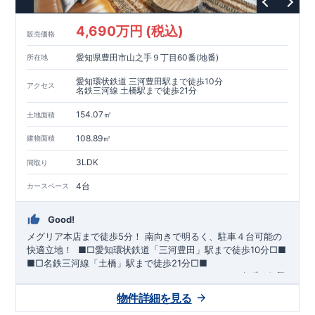
が評価しています。
・建設住宅性能評価：評価を受けた図面通りに施工されている
4,690万円 (税込)
か、建設までに、計4回のチェックが行われます。
販売価格
図面や書類上だけでなく、現場の施工状況を検査した上で、品
愛知県豊田市山之手９丁目60番(地番)
所在地
質を保証しています。
【長期優良住宅】
愛知環状鉄道 三河豊田駅まで徒歩10分
アクセス
・
東栄住宅は国が定める全7つの技術基準をクリアしています。
名鉄三河線 土橋駅まで徒歩21分
長期優良住宅とは、｢良い家を作って、きちんと手入れをして、
154.07㎡
長く大切に使う｣ことを目的とした認定制度。住宅ローン減税、
土地面積
固定資産税などの税制優遇を受けられるだけでなく、中古市場
【充実のアフターサポート】
108.89㎡
建物面積
でも、長期優良住宅が有利に働きます。
・東栄住宅では、お引渡し後最大10回の無料定期点検と、60年
間の品質保証を実施。お引渡しからが本当のお付き合いだと考
3LDK
間取り
え、アフターサービスを外部の業者に委託せず、東栄住宅グル
ープ「東栄ホームサービス株式会社」にて責任をもって対応い
4台
カースペース
たします。
Good!
メグリア本店まで徒歩5分！
​南向きで明るく、駐車４台可能の
快適立地！
​ ​
■□
愛知環状鉄道「三河豊田」駅まで徒歩
10
分
□■
■□
名鉄三河線「土橋」駅まで徒歩
21
分
□■
ーーー・ーーー・ーーー・ーーー・ーーー・ーーー
まずはお気
軽にお問い合わせください
♪
​
完成前でもご紹介可能
◇
​
ーー
物件詳細を見る
ー・ーーー・ーーー・ーーー・ーーー・ーーー ​
​★企画担当の
おすすめポイント★​
・キッズデザイン賞を受賞した
土間ルーム
を採用！ ​
雨・気温