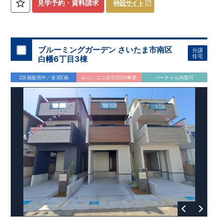
​
3（4）
​◆設計・建設性能評価ｗ取得！
LDK～4LDK
の間取りプラン採用！
​
◎性能評価とは
​
​◆こだわりの内
​​
【
設計
見学予約・資料請求
特設サイト
住宅性能評価】
装！
​
2階洋室のうち一室は
​
建物設計段階で、国が定めた
開放的な勾配天井
！
​
全居室
第三者機関
クロ
が評価しております！ ​ 【
ーゼット付き！ ​ リビングはおしゃれな
建設
住宅性能評価】
折上天井
​
♪
​
​◆充実し
第三者
機関
た設備！
により、建物完成までに
​
雨の日でも洗濯物が干せる
計4回
の検査が行われます！
室内物干し
​
浴室乾燥
​
​ ◎
この住宅の評価
暖房機
付き！
​
​
国が定めた
食洗機
付きシステムキッチン！
耐震等級で最高の３
​
平日、休日
を取得！
地
震に強い
時間帯問わずご案内可能です！
住宅です！
​
冬は暖かく夏は涼しくて快適♪ 省エネ
​
お気軽にお問い合わせくださ
ブルーミングガーデン さいたま市南区
分譲
に優れた
い！
​
【お問い合わせ】TEL：
断熱等性能５
を取得！
048-710-5571
​ ​
その他項目も評価を受けて
(営業時間 9:30～
住宅
白幡6丁目3棟
おり、
18:30 火水定休日)
性能に特化した
住宅です！
2区画販売中／全3区画
みらいエコ住宅2026事業
バーチャル内覧可