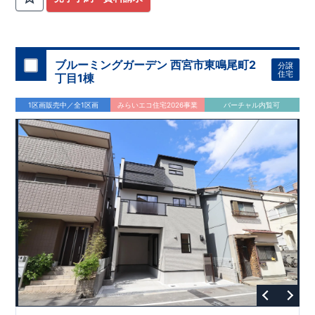
ブルーミングガーデン 西宮市東鳴尾町2
分譲
住宅
丁目1棟
1区画販売中／全1区画
みらいエコ住宅2026事業
バーチャル内覧可