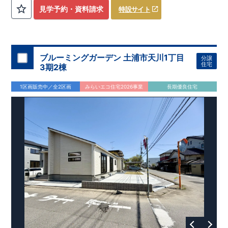
評価しております！ ​ 【
建設
住宅性能評価】
​
第三者機
見学予約・資料請求
特設サイト
関
​◆子育て環境良好！
により、建物完成までに
​
辻小学校
計4回
まで徒歩8分、
の検査が行われます！
内谷中学校
​
​ ◎こ
まで
の住宅の評価
徒歩9分！
​
幼稚園、保育園までは
​
国が定めた
耐震等級で最高の３
徒歩6分
圏内！
を取得！
​
◆
南東側6
地震
に強い
ｍ公道面！
住宅です！
​
陽光降りそそぐ明るい室内！
​
冬は暖かく夏は涼しくて快適♪ 省エネに
​
LDKは
16
帖
！
​
優れた
2（3）LDK
断熱等性能５
の間取りプラン採用！
を取得！
​ ​
その他項目も評価を受けてお
​
​◆こだわりの内装！
​
家
り、
族構成の変化に対応可能な可変型プラン！
性能に特化した
住宅です！
​
全居室
クローゼッ
ブルーミングガーデン 土浦市天川1丁目
分譲
ト付き！ ​
​◆充実した設備！
​
冬でも快適！LDK床暖房標準装
住宅
3期2棟
備♪
​
雨の日でも洗濯物が干せる
室内物干し
​
浴室乾燥暖房機
付き！
​
食洗機
付きシステムキッチン！
​
平日、休日 時間帯
1区画販売中／全2区画
みらいエコ住宅2026事業
長期優良住宅
問わずご案内可能です！
​
お気軽にお問い合わせください！
​
【お問い合わせ】TEL：
048-710-5571
(営業時間 9:30～
18:30 火水定休日)