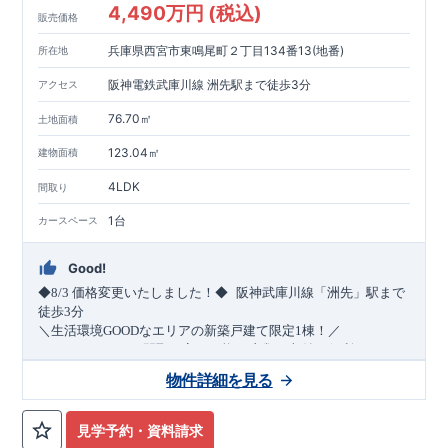
4,490万円 (税込)
販売価格
兵庫県西宮市東鳴尾町２丁目134番13(地番)
所在地
阪神電鉄武庫川線 洲先駅まで徒歩3分
アクセス
76.70㎡
土地面積
123.04㎡
建物面積
4LDK
間取り
1台
カースペース
Good!
​
◆8/3
価格変更いたしました！◆
阪神武庫川線
「洲先」
駅まで
​
徒歩
3
分
＼生活環境
GOOD
なエリアの新築戸建て限定1棟！／
・4
LDK
→5
LDK
へ
間取り変更可能
・衣類の収納に便利な
ウォー
クインクローゼット
・2部屋から行き来できる
続きバルコニー
物件詳細を見る
・デザインと機能性を兼ね備えた
オープンサニタリー
irodori
・
​
リビング全体を見渡せる
・網戸
11万円
(
税込
)
で設置可能！
対面キッチン
（オプション）
・お買い物施設（関西ス
​
ーパー）
↓クリックすると特設ページにジャンプします↓
徒歩10分
(
約787ｍ
)
見学予約・資料請求
2024
年グッドデザイン賞
3
プロジェクト同時受賞
○
・
「木造