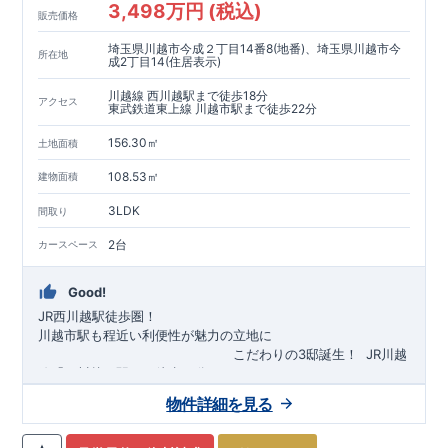
3,498万円 (税込)
販売価格
埼玉県川越市今成２丁目14番8(地番)、埼玉県川越市今
所在地
成2丁目14(住居表示)
川越線 西川越駅まで徒歩18分
アクセス
東武鉄道東上線 川越市駅まで徒歩22分
156.30㎡
土地面積
108.53㎡
建物面積
3LDK
間取り
2台
カースペース
Good!
JR西川越駅徒歩圏！
川越市駅も程近い利便性が魅力の立地に
​
こだわりの3邸誕生！
​
JR川越
線「
西川越
」駅まで徒歩18
分
​
​◆子育て環境良好！
​
今成小学校
自転車約6分（約1430ｍ）
まで徒歩9分、
富士見中学校
​ ​
物件詳細を見る
東武東上線「
まで徒歩24分！
川越市
​
幼稚園、保育園までは
」駅まで徒歩22
分
​
徒歩3分
圏内！
​
◆
広々とした敷地！
​
敷地は
34～40坪超
自転車約7分（約1740ｍ）
！
​
LDKは
16～19
帖
！
​