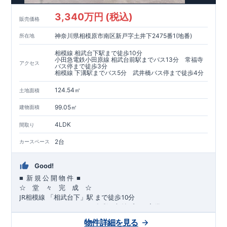
​​↓↓クリックで詳細ご紹介
3,340万円 (税込)
​◆耐震＋制震。
東栄セーフティーダンパー
標準装備◆
販売価格
​大きな揺れから家を守るだけではなく揺れそのものを軽減
神奈川県相模原市南区新戸字土井下2475番1(地番)
所在地
​建築基準法に定められた、「数百年に一度発生する地震に対し
て、倒壊、崩壊しない」
相模線 相武台下駅まで徒歩10分
​という基準から、さらに1.5倍の耐震力を達成しています。
小田急電鉄小田原線 相武台前駅までバス13分 常福寺
アクセス
バス停まで徒歩3分
相模線 下溝駅までバス5分 武井橋バス停まで徒歩4分
注文住宅のような個性あふれる間取り、
​住宅品質を担保しながらも
コストパフォーマンスの高さ
がブル
124.54㎡
土地面積
ーミングガーデンの魅力です。
「ここまでやってこの価格」
をぜひ体験してください。
99.05㎡
建物面積
4LDK
間取り
2台
カースペース
Good!
■
■
新
規
公
開
物
件
☆ 堂 々 完 成 ☆
JR
10
​
相模線
「相武台下」駅
まで
徒歩
分
,
☆
おすすめポイント
☆
[1]
多彩な収納プラン完備
★
【玄関土間収納】
物件詳細を見る
​​
スーツケースやベビーカーの収納にも便利
♪
【ウォークインク