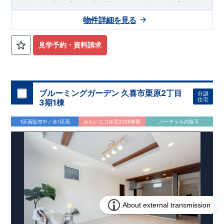
12
​
​
相鉄いずみ野
線
「いずみ野」駅
まで
バス
分
バス停「上飯
10
11
​
​
田」まで徒歩
分
「いずみ中央」駅
まで
バス
分
バス停「上
物件詳細を見る
8
飯田車庫」まで徒歩
分
,
​
☆
おすすめポイント
☆
[1]
多彩な収納プラン完備
★
​
【玄関土間収納】
スーツケースやベビーカーの収納にも便利
♪
見学予約・資料請求
​
【ウォークインクローゼット】
私服通勤でお洋服をたくさんお
​
持ちの方や、
流行ファッションがお好きな方にもおすすめ
♪
​
【全居室クローゼット完備】
お子様のお洋服の収納にも困らな
い
☆
​
​
【２階の廊下収納】
生活感の出る掃除機や、
日用品などのア
ブルーミングガーデン 久喜市栗原2丁目
分譲
イテムを目隠し収納ができる
♪
住宅
3期1棟
​
​
【床下収納】
【大容量シューズクローゼット】
などの、あ
ったら嬉しい収納完備
☆
1区画販売中／全1区画
みらいエコ住宅2026事業
バーチャル内覧可
,
”
”
​
[2]
対面キッチンには、食洗器搭載
★
配膳・後片付け
が便利な
​
対面キッチン
には、
生活感を感じさせない
ビルトイン食洗器
を
搭載
,
​
[3]
浴室暖房乾燥機
雨の日や花粉の時期のお洗濯も安心！！
,
​
[4]
インナーバルコニー
広々インナーバルコニーは天候に左右
されずに利用可能♪
,
​
​
[5]
折上げ天井
主寝室には間接照明付折上天井仕上げで
ワンラ
ンク上の空間を演出♪
​
​
◎
暮らしに寄り添う住環境
◎
～徒歩圏内～
教育環境
／コンビ
​
​
ニ
/
ドラッグストア
／
公園
■周辺環境■
【教育施設】
715m
9
​
上和田小学校 約
（徒歩
分）
上和田中学校 約