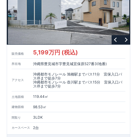
5,199万円 (税込)
販売価格
沖縄県豊見城市字豊見城宜保原527番3(地番)
所在地
沖縄都市モノレール 旭橋駅までバス11分 宜保入口バ
ス停まで徒歩7分
アクセス
沖縄都市モノレール 壺川駅までバス15分 宜保入口バ
ス停まで徒歩7分
119.44㎡
土地面積
98.53㎡
建物面積
3LDK
間取り
2台
カースペース