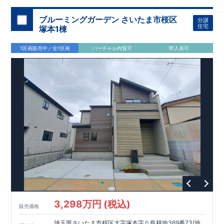
加須 徒歩
13
分
間取りのポイント
ブルーミングガーデン さいたま市桜区
分譲
LDK
約
19.5
帖
​陽当たりよく開放
■ 1
号棟
のゆとりあるリビング
住宅
塚本1棟
感があります。
■
共通
1区画販売中／全1区画
バーチャル内覧可
即入居可
・主寝室は将来仕切れる可変型プラン
・
2
階洋室
2
部屋にウォー
クインクローゼット設置
住宅設備のポイント
■
太陽光発電（フラットプラン）採用
月額サービス料
0
円で利用可
能
■
ホテルライクで実用的な洗面空間
（
オープンサニタリーirodori
/
詳細ページへ）
家計にやさしい住宅性能
■
長期優良住宅
住宅ローン控除額の優遇、
固定資産税の減額期間
延長など
税制面でのメリットが受けられます。
■
耐震等級
３
＋
制震ダンパー
建築基準法の
1.5
倍の耐震性。
地震保
険の割引（最大
50
％）対象です。
​ ​
​
現地のご案内・資料請求 受付中
■完成済みにつき、
実際の
​
​
建物・設備・間取りを
現地にてご確認いただけます。
ま
ずはお気軽にお問い合わせください。
3,298万円 (税込)
TEL
：
0120-44-1081
販売価格
（
9:30
～
18:30
／火水曜休み）
スマートフォンで見やすい特設サイトはこちら
埼玉県さいたま市桜区大字塚本字八島耕地369番73(地