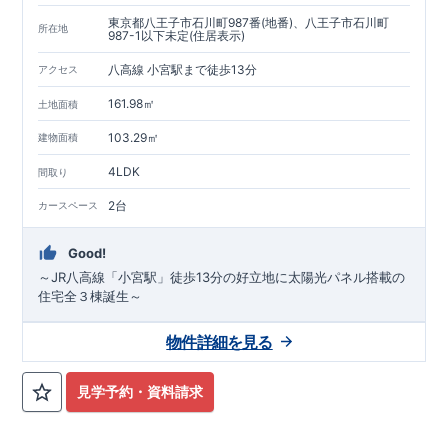
東京都八王子市石川町987番(地番)、八王子市石川町
所在地
987-1以下未定(住居表示)
八高線 小宮駅まで徒歩13分
アクセス
161.98㎡
土地面積
103.29㎡
建物面積
4LDK
間取り
2台
カースペース
Good!
～JR八高線「小宮駅」徒歩13分の好立地に太陽光パネル搭載の
住宅全３棟誕生～
物件詳細を見る
見学予約・資料請求