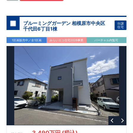
住宅用制震ダンパー/
東栄セーフティダンパー」
・
「地盤改良
工法/R-Evolve
パイル」
・
「宅地開発手法/
簡単に地図から消
せる道」
平日・休日ご内覧可能です！
○
第18
回キッズデザイン
賞
受賞
・
2024
年、東栄住宅
の新たな空間提案
ぜひお気軽にお問い合わせください♪
「マルチエント
ラ
ンス」
西宮営業所
が受賞いたしまし
TEL
：
0798-
ブルーミングガーデン 相模原市中央区
分譲
​
た！
38-1246
○
耐震等級最高
(
定休日：火・水・年末年始
等
級3
・数百年に一度の地震に耐える力
)
住宅
千代田6丁目1棟
の
1.5
倍の耐震性！
・さらに繰り返しの地震に強い
制震
ダンパ
ー
採用で安心！
○
BELS
・エコ住宅としての性能評価を全号棟
1区画販売中／全1区画
みらいエコ住宅2026事業
バーチャル内覧可
が取得しています！
○
住宅性能評価ダブ
ル
取得
・『設計』住
宅性能評価…建物設計段階で、国が認めた第三者機関が評価し
ております。
・『建設』住宅性能評価…評価を受けた図面通
りに施工されているか、建設までに計
4
回チェックが行われま
す。
3,490万円 (税込)