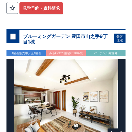
公園も身近にあり、快適な新生活が始められます♪
見学予約・資料請求
​◇アクセス◇
​・JR横浜線「矢部」駅まで徒歩22分
◇ロケーション◇
・相模原市立大野北小学校 徒歩22分
ブルーミングガーデン 豊田市山之手9丁
分譲
・コープときわ店 徒歩9分
住宅
目1棟
・フードワン淵野辺店 徒歩20分
​・セブンイレブン町田常盤店 徒歩11分
1区画販売中／全1区画
みらいエコ住宅2026事業
バーチャル内覧可
◇ブルーミングガーデンのこだわり◇
【全棟自社一貫体制】
・誰が、何をしたか。が明確だからこそ、お客様の安心に繋が
ります。
・設計、施工、営業が互いに協力しあい、最良のプランを提供
いたします。
・不要な中間マージンを抑えることで、コストダウンに努めて
います。
【耐震等級3取得】
・東栄住宅の建物は、国が定めた耐震等級で最高の3を取得。
建築基準法で定められた、｢数百年に一度発生する地震に対し
て、倒壊、崩壊しない。｣という基準から、さらに1.5倍の耐震
力を達成しています。
【住宅性能評価ダブル取得】
・設計住宅性能評価：建物設計段階で、国が認めた第三者機関