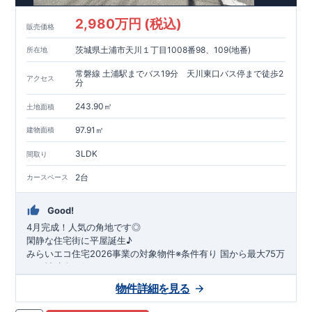
2,980万円 (税込)
販売価格
茨城県土浦市天川１丁目1008番98、109(地番)
所在地
常磐線 土浦駅までバス19分 天川東口バス停まで徒歩2
アクセス
分
243.90㎡
土地面積
97.91㎡
建物面積
3LDK
間取り
2台
カースペース
Good!
4月完成！人気の角地です◎
閑静な住宅街に平屋誕生♪
​みらいエコ住宅2026事業の対象物件※条件有り
​
国
から最大75万
円の補助金が得られます！
​※補助金額より事務手数料として99000 円（税込）及び振込手
物件詳細を見る
数料が差し引かれます。
★魅力的な間取り★
​・
玄関から
直接洗面所・浴室
へアクセスで
きる動線の為、