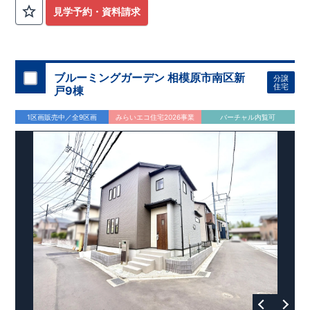
外から帰ってきたお子様も
お部屋を汚さず
に安心です♪
見学予約・資料請求
​・
キッチンには
食器洗い機完備
◎家事の
負担軽減
に！
・キッチン横に
パントリー付き♪
​・オープンサニタリーirodori採用！
​
段差のない
シームアンダーボウル仕様で
お手入れ簡単◎
​・主寝室には
アクセントクロス
使用♪
ブルーミングガーデン 相模原市南区新
分譲
住宅
戸9棟
​↓↓クリックで詳細ご紹介
◆充実の
アフターサポート
◆
1区画販売中／全9区画
みらいエコ住宅2026事業
バーチャル内覧可
​東栄住宅では、お引き渡し後最大4回の無料点検と、最長60年
間の品質保証を実施。
​お引き渡しからが本当のお付き合いだと考え、アフターサービ
スを外部の業者に委託せず、
​東栄住宅グループ「東栄ホームサービス株式会社」にて責任を
もって対応いたします。
​​↓↓クリックで詳細ご紹介
◆
長期優良住宅
【済】◆
​当物件は国から定められた7つの技術基準をクリアした認定住
宅！
​住宅ローンの金利優遇、税金面の優遇が得られるなどの、金銭
的メリットが大きいのも魅力です。
​東栄住宅はパワービルダーで所得数No.1です！