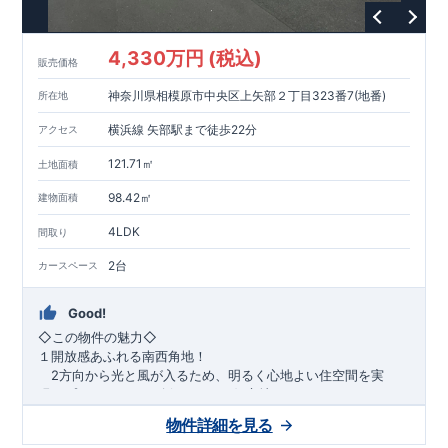
1200m
15
​
店 約
（徒歩
分）
たからやフレサ磯部店 約
1400m
18
【その他施設】
（徒歩
分）
550m
7
​
根岸台公園 約
（徒歩
分）
下磯部東子どもの広場 約
4,330万円 (税込)
757m
10
​
772m
10
​
販売価格
（徒歩
分）
新戸診療所 約
（徒歩
分）
相模原
900m
12
​
磯部郵便局 約
（徒歩
分）
磯部クリニック 約
神奈川県相模原市中央区上矢部２丁目323番7(地番)
所在地
948m
12
​
■
東栄住宅の家作り■
（徒歩
分）
■
ブルーミングガーデンのこだわり
■
​↑
↑ ​
■
​
各タイトルをクリック
長期優良住宅取得
【国が定めた７つ
横浜線 矢部駅まで徒歩22分
アクセス
​
​
の技術基準をクリア
☆
】
１
耐久性
/
２劣化対策
/
３維持管理性
４
住宅面積
/
５省エネルギー性
/
６
居住環境
/
７
維持保全管理
121.71㎡
土地面積
​
■
住宅性能評価ダブル取得
スマートフォンで見やすい特設サイ
​
トはこちら
★
物件のご案内は、
事前予約
が
オススメ
です
☆
98.42㎡
建物面積
​
​
スムーズにご案内が可能
♪
お気軽にお問い合わせください
♪
お
4LDK
TEL:0120-07-1081​
間取り
​
​
問い合わせお待ちしております
☆
※
未完成の
場合は、現地確認の他に
近くにある同仕様の完成物件をご案内
2台
カースペース
致します。
Good!
​◇この物件の魅力◇
１開放感あふれる南西角地！
2方向から光と風が入るため、明るく心地よい住空間を実
現。プライバシーも確保しやすい好立地です♪
​２
自然と利便が両立するロケーション！
物件詳細を見る
最寄りの矢部駅まで徒歩22分で、駅利用も可能。生活施設や