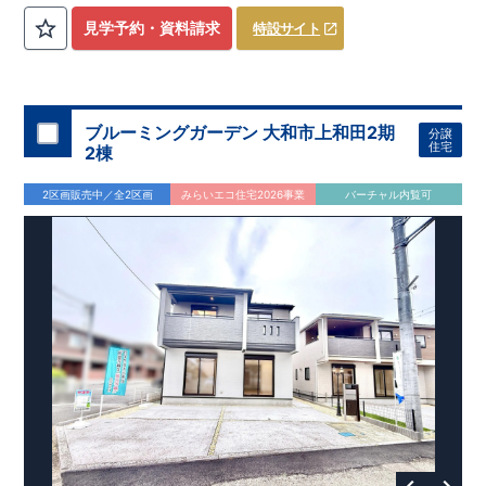
を気にせず過ごせるお子様やペットの遊び
​
​ スペースや、
見学予約・資料請求
特設サイト
DIY
・お友達とのおしゃべり空間に！
​ ​
・混みがちな朝でも家族
と共有して使える
​
ワイド洗面
は、デザインもオシャレで
​
・
お車好きの方やお客様がよく来られる方！
​
駐車場を
4
台
分
ホテルライクな
洗面室
に！
確保（車種による）！
道路から建物まで距離があるので
通行人の視線が気になら
ない！
ブルーミングガーデン 大和市上和田2期
分譲
・
書斎
は仕事や趣味の部屋だけでなく、
​ ストーブや扇風機な
住宅
2棟
どの季節モノ、 ​ 家族の衣類など収納スペースとしても ​ 使
える便利な空間！ ​ ​
・
奥行のある
インナーバルコニー
は
​
雨が
2区画販売中／全2区画
みらいエコ住宅2026事業
バーチャル内覧可
降り込みにくいので、
スマートフォンで見やすい特設サイトはこちら
​ 急な天気の変化にも対応できる！
https://www.e-blooming.com/bukken/83975016/