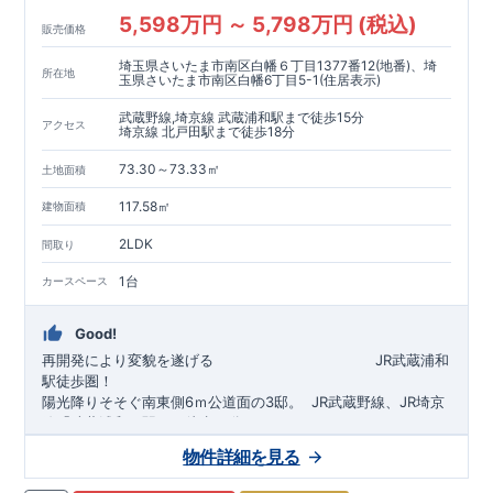
5,598万円 ～ 5,798万円 (税込)
販売価格
埼玉県さいたま市南区白幡６丁目1377番12(地番)、埼
所在地
玉県さいたま市南区白幡6丁目5-1(住居表示)
武蔵野線,埼京線 武蔵浦和駅まで徒歩15分
アクセス
埼京線 北戸田駅まで徒歩18分
73.30～73.33㎡
土地面積
117.58㎡
建物面積
2LDK
間取り
1台
カースペース
Good!
再開発により変貌を遂げる
​
JR武蔵浦和
駅徒歩圏！
陽光降りそそぐ南東側6ｍ公道面の3邸。
​
JR武蔵野線、JR埼京
線「
武蔵浦和
」駅まで徒歩15
分
​
自転車で約5分
物件詳細を見る
​◆設計・建設性能評価ｗ取得！
JR埼京線
「
北戸田
​
」駅まで徒歩18分​
◎性能評価とは
​​
​
【
設計
住
宅性能評価】
​
建物設計段階で、国が定めた
自転車で約6分
第三者機関
が