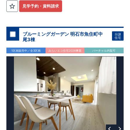
見学予約・資料請求
ブルーミングガーデン 明石市魚住町中
分譲
住宅
尾3棟
1区画販売中／全3区画
みらいエコ住宅2026事業
バーチャル内覧可