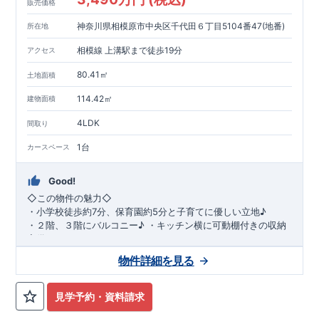
販売価格
神奈川県相模原市中央区千代田６丁目5104番47(地番)
所在地
相模線 上溝駅まで徒歩19分
アクセス
80.41㎡
土地面積
114.42㎡
建物面積
4LDK
間取り
1台
カースペース
Good!
◇
この物件の魅力
◇
・
小学校徒歩約
7
分、保育園約
5
分と子育てに優しい立地♪
・２階、３階にバルコニー♪
・キッチン横に可動棚付きの収納
完備。
・家族で過ごすこともできるワイドバルコニー完備。
◇
アクセ
物件詳細を見る
ス
◇
JR
相模線「上溝」駅
徒歩
19
分
◇
ロケーション
◇
・相模原市立星が丘小学校
徒歩
7
分
・オーケ
ー相模原店
徒歩
4
分
・業務スーパー相
見学予約・資料請求
模原店
徒歩
12
分
・やまうち医院 徒歩
4
分
・セブン
イレブン星ヶ丘店 徒歩
4
分