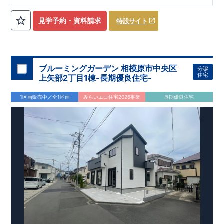
ローゼット】
私服通勤でお洋服をたくさんお持ちの方や、
流行ファッション
見学予約・資料請求
特設サイト
​​
がお好きな方にもおすすめ
♪
【全居室クローゼット完備】
​​
お子様のお洋服の収納にも困らない
☆
【２階の廊下収納】
​
生活感の出る掃除機や、
日用品などのアイテムを目隠し収納が
​​
​
できる
♪
【床下収納】
【大容量シューズクローゼット】
などの、あったらうれしい収納完備
☆
ブルーミングガーデン 相模原市中央区
分譲
,
[2]
対面キッチンには、食洗器搭載
★
住宅
上矢部2丁目1棟-長期優良住宅-
”
”
配膳・後片付け
が便利な
対面キッチン
には、
生活感を感じさせない
ビルトイン食洗器
を搭載
1区画販売中／全1区画
みらいエコ住宅2026事業
長期優良住宅
,
[4]
上部吹抜け
明るく開放的な空間を演出
♪
◎
暮らしに寄り添う住環境
◎
～徒歩圏内～
教育環境
／コンビニ
/
ドラッグストア
／
公園
■周辺環境■
【教育施設】
593m
8
​
せんだん保育園 約
（徒歩
分）
新磯保育園 約
784m
10
715m
9
​
​相陽中
（徒歩
分）
新磯小学校 約
（徒歩
分）
学
m
25
​
校 約2000
（徒歩
分）
【買い物施設】
556m
7
​
ローソン相模原磯部店 約
（徒歩
分）
ファミリーマート
1100m
4
​
座間一丁目店 約
（徒歩
1
分）
ドラッグセイムス座間