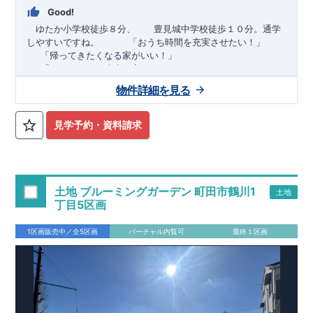
Good!
ゆたか小学校徒歩８分、 豊見城中学校徒歩１０分。通学
しやすいですね。
​ ​ ​ ​
「おうち時間を充実させたい！」
「帰ってきたくなる家がいい！」
「おしゃれなら建売住宅もありかも！」
物件詳細を見る
TEL:098-860-2201
（火・水曜日定休日、年末年始休み）
■
オプションではありません！全棟標準搭載
床下換気システ
見学予約・資料請求
ム・ガス衣類乾燥機・食洗器・宅配ボックス・玄関電子キー・
浴室換気乾燥機・防犯ガラス
■
１階廻りの構造材は
防腐・防蟻性
を確保するため、構造用集
成材に
ヒノキ
を使用しております！
土地 ブルーミングガーデン 町田市鶴川1
土地
■
長期優良住宅
もっと詳しく
「いい家を作って、きちんと手
丁目5区画
入れをして、長く大切に使う」という考え方の下、
国が定めた
7
つの厳しい技術基準をクリアした物件だけが認定を受けられる
1区画販売中／全5区画
バーチャル内覧可
最終１区画
長期優良住宅。
長期優良住宅として認定を受けるためには、国が定めた下記
7
つ
の技術基準をクリアする必要があります。東栄住宅は全棟でク
リア！①耐震性②劣化対策③維持管理性④住戸面積⑤省エネル
ギー性⑥居住環境⑦維持保全管理
そのほかの魅力として、住宅ローン金利優遇、固定資産税の減
税、中古市場での売却時にも有利です。
■
住宅性能評価ダブル
取得
もっと詳しく
「設計」と「建設」のダブルで性