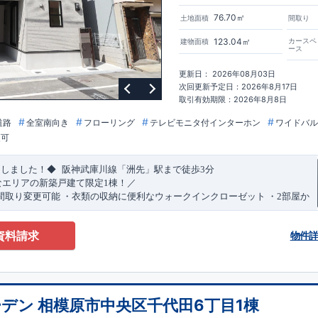
76.70㎡
土地面積
間取り
123.04㎡
カースペ
建物面積
ース
更新日： 2026年08月03日
次回更新予定日：2026年8月17日
取引有効期限：2026年8月8日
道路
全室南向き
フローリング
テレビモニタ付インターホン
ワイドバル
更可
​
​
たしました！◆
阪神武庫川線
「洲先」
駅まで
徒歩
3
分
なエリアの新築戸建て限定1棟！／
間取り変更可能
・衣類の収納に便利な
ウォークインクローゼット
・2部屋か
きバルコニー
・デザインと機能性を兼ね備えた
オープンサニタリー
irodori
​
​
見渡せる
対面キッチン
・お買い物施設（関西スーパー）
徒歩10分
(
約787ｍ
)
資料請求
物件
)
で設置可能！
（オプション）
特設ページにジャンプします↓
ザイン賞
3
プロジェクト同時受賞
・
「木造住宅用制震ダンパー/
東栄セー
・
「地盤改良工法/R-Evolve
パイル」
・
「宅地開発手法/
簡単に地図から
回キッズデザイン
賞
受賞
・
2024
年、東栄住宅の新たな空間提案
「マルチ
デン 相模原市中央区千代田6丁目1棟
可能です！
受賞いたしました！
○
耐震等級最高
等
級3
・数百年に一度の地震に耐える
​
い合わせください♪
！
・さらに繰り返しの地震に強い
西宮営業所
TEL
制震
：
0798-38-1246
ダンパー
採用で安心！
(
定休日：火・水・年末
○
BELS
・