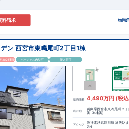
資料請求
物件
デン 西宮市東鳴尾町2丁目1棟
2026事業
バーチャル内覧可
即入居可
4,490万円 (税込
販売価格
兵庫県西宮市東鳴尾町２丁目
所在地
番13(地番)
阪神電鉄武庫川線 洲先駅
アクセス
3分