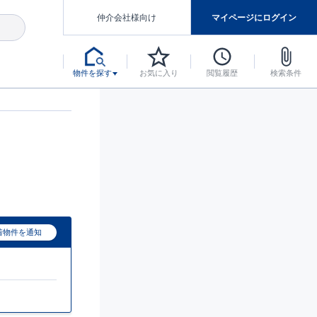
仲介会社様向け
マイページにログイン
物件を探す
お気に入り
閲覧履歴
検索条件
アした認定住宅です。
マンスには自信があります。
デザインテイストごとにサブブランドを開設し、意匠性の高い住宅を、よりわかりやすく、手の届きやすい形でご提案していきます。
東栄住宅では、お引渡し後最大10回の無料定期点検と最大60年間の品質保証を実施しています。
当サイトについて、ブルーミングガーデンシリーズに関して、東栄ホームサービス株式会社について。
デザインで、分譲住宅を変えていく。
着物件を通知