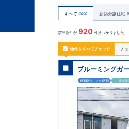
すべて
新築分譲住宅
920
920
該当物件が
件見つかりました。
物件をすべてチェック
チェ
ブルーミングガー
1区画販売中／全5区画
長期優