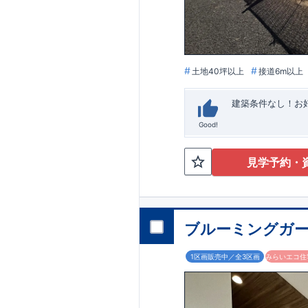
います。
■
アフ
期にわたり維持す
がございます。も
土地40坪以上
接道6m以上
建築条件なし！​
Good!
見学予約・
ブルーミングガー
1区画販売中／全3区画
みらいエコ住宅