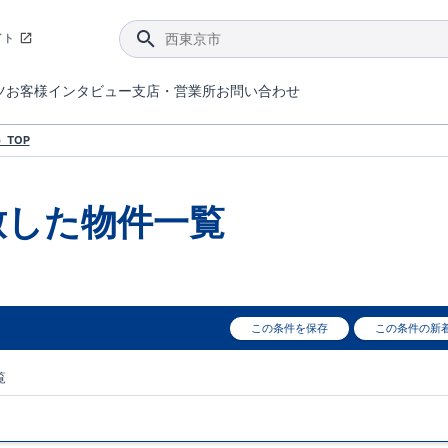
イト
ツ
お客様インタビュー
支店・営業所
お問い合わせ
てダメージを抑える制震技術。
4分野6項目で最高等級を取得！
ブルーミングガーデンは選ばれています。
件があったら行ってみよう！
ブルーミングガーデンは全棟で断熱等性能等級の「5」以上を標準取得しています。
東栄住宅では、地盤に特化した造成部門を社内に設置しお客様が安心して暮らせる土地をご提供するために、様々な取り組みを行っています。
声を大きくしてお伝えすることではないけど、実際に住んでみるとわかってくる。ブルーミングガーデンがこだわる「暮らしやすさ」を少しだけご紹介。
住宅にまつわるコラム。エリアから、キーワードから検索ができます。
室内空間を快適に保つ断熱性能
｢良い家を作って、きちんと手入れをして、長く大切に使う｣ことを目的とした、国が定めた7つの技術基準をクリ
ここまでやって低価格。コストパフォー
東栄住宅の特徴のひとつが自社一貫体制。土地の仕入れからお客様のご入居まで、東栄住宅のスタッフが携わっています。
東栄住宅の『分譲住宅』、『注文住宅』をご紹介いただくことでご紹介者様・ご成約いただいたお客様双方に特典をお贈りします。
TOP
致した
物件一覧
この条件を保存
この条件の新
覧