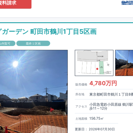
0-2201
（火・水曜日定休日、年末年始休み）
資料請求
物件
ありません！全棟標準搭載
床下換気システム・ガス衣類乾燥機・食洗器・宅
電子キー・浴室換気乾燥機・防犯ガラス
材は
防腐・防蟻性
を確保するため、構造用集成材に
ヒノキ
を使用しておりま
グガーデン 町田市鶴川1丁目5区画
もっと詳しく
「いい家を作って、きちんと手入れをして、長く大切に使う」
ル内覧可
最終１区画
、
国が定めた
7
つの厳しい技術基準をクリアした物件だけが認定を受けられ
て認定を受けるためには、国が定めた下記
7
つの技術基準をクリアする必要
住宅は全棟でクリア！①耐震性②劣化対策③維持管理性④住戸面積⑤省エネ
境⑦維持保全管理
して、住宅ローン金利優遇、固定資産税の減税、中古市場での売却時にも有
能評価ダブル取得
もっと詳しく
「設計」と「建設」のダブルで
4,780万円
販売価格
います！図面を第三者機関へ提出します。外部評価委員が建設中に
3
回、竣
査が行われます。構造の安定、劣化の軽減、維持管理への配慮、温熱環
東京都町田市鶴川１丁目8
所在地
空間アイディアを
ショート動画
で
費量（断熱等性能）の必須
す。
ここをクリッ
ク
4
分野、空気環境で、最高等級取得！
■
耐震等級
東栄住宅の建物は、国が定めた耐震最高等級
3
を取得。建築基準法に定め
小田急電鉄小田原線 鶴川
アクセス
歩11～12分
に一度発生する地震に対して、倒壊、崩壊しない｣という基準から、さらに
成しています。
■
耐風等級
2
災害時の損傷の受けにくさを評価されていま
156.75㎡
土地面積
定められている暴風による力（
500
年に
1
度）のさらに
1.2
倍の暴風に対して
ことで耐風最高等級
2
を取得しています。
■
自社一貫体制
もっと詳しく
東
更新日： 2026年07月30日
入れ、設計、施工、販売、メンテナンスまで、すべてのプロセスに携わって