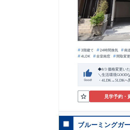
3階建て
24時間換気
南
4LDK
全室南窓
間取変
◆8/3
価格変更い
＼生活環境
GOOD
Good!
・4
LDK
→5
LDK
へ
ら行き来できる
続
・リビング全体を
見学予約・
・網戸
11万円
(
税込
↓クリックすると
2024
年グッドデ
○
フティダンパー」
消せる道」
○
第18
ブルーミングガー
エント
平日・休日ご内覧
ラ
ンス」
が
力の
ぜひお気軽にお問
1.5
倍の耐震性