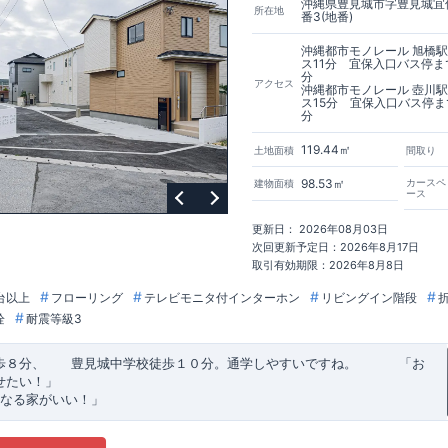
沖縄県豊見城市字豊見城宜保
所在地
番3(地番)
沖縄都市モノレール 旭橋
ス11分 宜保入口バス停ま
分
アクセス
沖縄都市モノレール 壺川
ス15分 宜保入口バス停ま
分
119.44㎡
土地面積
間取り
98.53㎡
カースペ
建物面積
ース
更新日： 2026年08月03日
次回更新予定日：2026年8月17日
取引有効期限：2026年8月8日
台以上
フローリング
テレビモニタ付インターホン
リビングイン階段
栓
耐震等級3
歩８分、 豊見城中学校徒歩１０分。通学しやすいですね。
​ ​ ​ ​
「お
せたい！」
なる家がいい！」
建売住宅もありかも！」