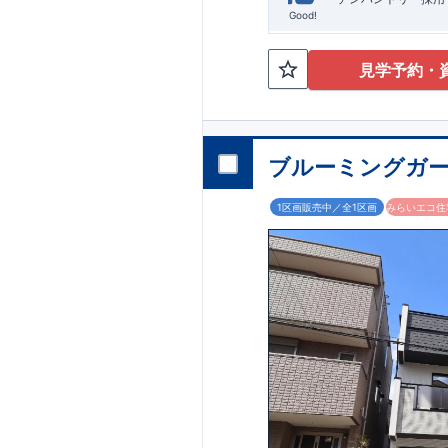
Good!
見学予約・
ブルーミングガー
1区画販売中／全1区画
みらいエコ住宅