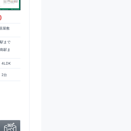
)
居屋敷
住駅まで
ヶ島駅ま
4LDK
2台