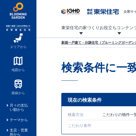
企業サ
東栄住宅の家づくり
お役立ちコンテン
地震に強い東栄住宅！ブルーミングガーデンは全棟住宅性能評価最高等級を取得！
「暮らしを豊かに」「帰ってきたくなる家」「お家時間を充実させたい」その想いから自社の設計士がお客様のニーズを反映した住み心地の良い新たな仕様を定期的にお届けしていきます。
設計から完成まで、国が定めた第三者機関が住宅性能を評価します
不動産（新築一戸建て・土地・条件付売地）購入は、各種手続きや見慣れない言葉などがたくさんあります。そんな不安もスッキリ解消！
東栄住宅に関する大切なキーワードの意味を一覧から見ることができます。
自社設計士考案の新仕様プロジェクト始動！
揺れに耐えるだけではなく、揺れ自体を低減し
ブルーミングガーデンは全棟住宅性能表示制度
家づくりのプロである業者さん、内情を知り尽くした東栄住宅の社員にも
現地見学するとメリットいっぱい！気になる物
家づくりのプロにも選ばれています
もっと暮らし快適プロジェクト
新築一戸建て・分譲住宅（ブルーミングガーデン）
エリアから
検索条件に一
地図から
路線から
現在の検索条件
月々の支払
い額から
検索方法
こだわり
の物件一
テーマから
こだわり条件
支店・営業
所から