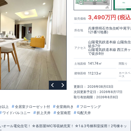
3,490万円 (税込
販売価格
兵庫県明石市魚住町中尾字
所在地
121番1(地番)
山陽電気鉄道本線 山陽魚
徒歩7分
アクセス
山陽電気鉄道本線 西江井
で徒歩8分
141.74㎡
土地面積
間取り
112.13㎡
カースペ
建物面積
ース
更新日： 2026年08月03日
次回更新予定日：2026年8月17日
取引有効期限：2026年8月8日
台以上
全居室クローゼット付
全室南向き
フローリング
ワイドバルコニー
折上天井
全室南窓
勾配天井
オール電化住宅！ ☆各部屋WIC等収納充実！ ☆1＆3号棟和室採用！2号棟キッ
！