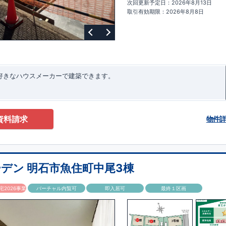
次回更新予定日：2026年8月13日
ターサポート
もっと詳しく
快適に暮らすことができる住宅の品質を長
取引有効期限：2026年8月8日
るには、定期的な点検を実施することが重要です。
最大
60
年間の保証制度
ちろん、定期点検以外でも万一不具合が発生した際は対応いたします。
お好きなハウスメーカーで建築できます。
資料請求
物件
デン 明石市魚住町中尾3棟
2026事業
バーチャル内覧可
即入居可
最終１区画