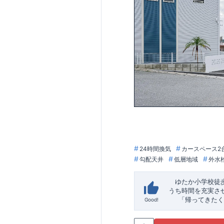
24時間換気
カースペース2
勾配天井
低層地域
外水
ゆたか小学校徒
うち時間を充実さ
「帰ってきたく
Good!
「おしゃれなら