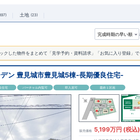
土地
897
23
ックした物件をまとめて「見学予約・資料請求」「お気に入り登録」で
デン 豊見城市豊見城5棟-長期優良住宅-
良住宅
バーチャル内覧可
即入居可
最終１区画
5,199万円 (税込
販売価格