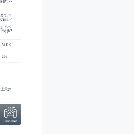
原527
駅までバ
で徒歩7
駅までバ
で徒歩7
3LDK
2台
折上天井