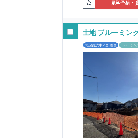
TEL:098-86
見学予約・
■
オプションでは
配ボックス・玄関
■
１階廻りの構造
す！
土地 ブルーミン
■
長期優良住宅
1区画販売中／全5区画
バーチャ
という考え方の下
る長期優良住宅。
長期優良住宅とし
があります。東栄
ルギー性⑥居住環
そのほかの魅力と
利です。
■
住宅性
性能を評価されて
工時に
1
回の現場検
■
当社こだわりの
境・エネルギー消
ご紹介していま
3
もっと詳しく
られた、｢数百年
1.5
倍の耐震力を達
す。建築基準法に
も損傷を生じない
栄住宅は土地の仕