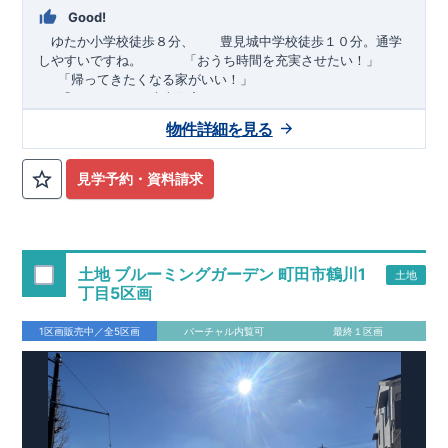
Good!
ゆたか小学校徒歩８分、 豊見城中学校徒歩１０分。通学
しやすいですね。
​ ​ ​ ​
「おうち時間を充実させたい！」
「帰ってきたくなる家がいい！」
「おしゃれなら建売住宅もありかも！」
物件詳細を見る
TEL:098-860-2201
（火・水曜日定休日、年末年始休み）
■
オプションではありません！全棟標準搭載
床下換気システ
見学予約・資料請求
ム・ガス衣類乾燥機・食洗器・宅配ボックス・玄関電子キー・
浴室換気乾燥機・防犯ガラス
■
１階廻りの構造材は
防腐・防蟻性
を確保するため、構造用集
成材に
ヒノキ
を使用しております！
土地 ブルーミングガーデン 町田市鶴川1
土地
■
長期優良住宅
もっと詳しく
「いい家を作って、きちんと手
丁目5区画
入れをして、長く大切に使う」という考え方の下、
国が定めた
7
つの厳しい技術基準をクリアした物件だけが認定を受けられる
1区画販売中／全5区画
バーチャル内覧可
最終１区画
長期優良住宅。
長期優良住宅として認定を受けるためには、国が定めた下記
7
つ
の技術基準をクリアする必要があります。東栄住宅は全棟でク
リア！①耐震性②劣化対策③維持管理性④住戸面積⑤省エネル
ギー性⑥居住環境⑦維持保全管理
そのほかの魅力として、住宅ローン金利優遇、固定資産税の減
税、中古市場での売却時にも有利です。
■
住宅性能評価ダブル
取得
もっと詳しく
「設計」と「建設」のダブルで性