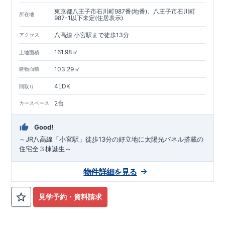
東京都八王子市石川町987番(地番)、八王子市石川町
所在地
987-1以下未定(住居表示)
八高線 小宮駅まで徒歩13分
アクセス
161.98㎡
土地面積
103.29㎡
建物面積
4LDK
間取り
2台
カースペース
Good!
～JR八高線「小宮駅」徒歩13分の好立地に太陽光パネル搭載の
住宅全３棟誕生～
物件詳細を見る
見学予約・資料請求