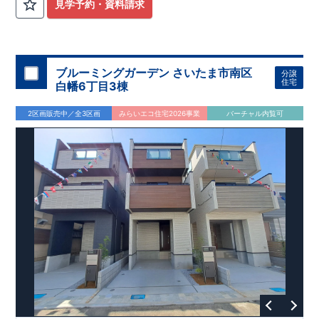
計
広々とした敷地！
住宅性能評価】
​
​
敷地は
建物設計段階で、国が定めた
44坪超
！
​
LDKは
18
帖
！
​
第三者機
4LDK
の
見学予約・資料請求
関
間取りプラン採用！
が評価しております！ ​ 【
​
​◆こだわりの内装！
建設
住宅性能評価】
​
2階洋室のうち一
​
第三
者機関
室は
開放的な勾配天井
により、建物完成までに
！
​
全居室
計4回
クローゼット付き！ ​ リビ
の検査が行われます！
​
​
◎この住宅の評価
ングはおしゃれな
​
折上天井
国が定めた
♪
​
​◆充実した設備！
耐震等級で最高の３
​
雨の日でも
を取得！
地震に強い
洗濯物が干せる
住宅です！
室内物干し
​
冬は暖かく夏は涼しくて快適♪ 省エ
​
浴室乾燥暖房機
付き！
​
食洗機
ネに優れた
付きシステムキッチン！
断熱等性能５
を取得！
​ ​
平日、休日 時間帯問わずご案内可
​ ​
その他項目も評価を受け
ブルーミングガーデン さいたま市南区
分譲
ており、
能です！
性能に特化した
​
お気軽にお問い合わせください！
住宅です！
​
【お問い合わせ】
住宅
白幡6丁目3棟
TEL：
048-710-5571
(営業時間 9:30～18:30 火水定休日)
2区画販売中／全3区画
みらいエコ住宅2026事業
バーチャル内覧可