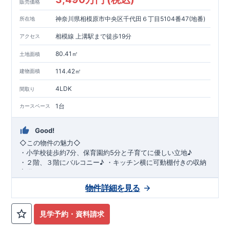
販売価格
神奈川県相模原市中央区千代田６丁目5104番47(地番)
所在地
相模線 上溝駅まで徒歩19分
アクセス
80.41㎡
土地面積
114.42㎡
建物面積
4LDK
間取り
1台
カースペース
Good!
◇
この物件の魅力
◇
・
小学校徒歩約
7
分、保育園約
5
分と子育てに優しい立地♪
・２階、３階にバルコニー♪
・キッチン横に可動棚付きの収納
完備。
・家族で過ごすこともできるワイドバルコニー完備。
◇
アクセ
物件詳細を見る
ス
◇
JR
相模線「上溝」駅
徒歩
19
分
◇
ロケーション
◇
・相模原市立星が丘小学校
徒歩
7
分
・オーケ
ー相模原店
徒歩
4
分
・業務スーパー相
見学予約・資料請求
模原店
徒歩
12
分
・やまうち医院 徒歩
4
分
・セブン
イレブン星ヶ丘店 徒歩
4
分