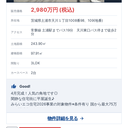
2,980万円 (税込)
販売価格
茨城県土浦市天川１丁目1008番98、109(地番)
所在地
常磐線 土浦駅までバス19分 天川東口バス停まで徒歩2
アクセス
分
243.90㎡
土地面積
97.91㎡
建物面積
3LDK
間取り
2台
カースペース
Good!
4月完成！人気の角地です◎
閑静な住宅街に平屋誕生♪
​みらいエコ住宅2026事業の対象物件※条件有り
​
国
から最大75万
円の補助金が得られます！
​※補助金額より事務手数料として99000 円（税込）及び振込手
物件詳細を見る
数料が差し引かれます。
★魅力的な間取り★
​・
玄関から
直接洗面所・浴室
へアクセスで
きる動線の為、