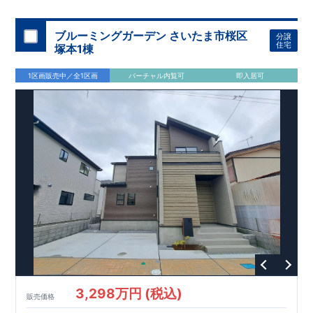
スモス 徒歩約
10
分
・クスリのアオキ 徒歩約
10
分
・ビバモール
加須 徒歩
13
分
間取りのポイント
ブルーミングガーデン さいたま市桜区
分譲
LDK
約
19.5
帖
​陽当たりよく開放
■ 1
号棟
のゆとりあるリビング
住宅
塚本1棟
感があります。
■
共通
1区画販売中／全1区画
バーチャル内覧可
即入居可
・主寝室は将来仕切れる可変型プラン
・
2
階洋室
2
部屋にウォー
クインクローゼット設置
住宅設備のポイント
■
太陽光発電（フラットプラン）採用
月額サービス料
0
円で利用可
能
■
ホテルライクで実用的な洗面空間
（
オープンサニタリーirodori
/
詳細ページへ）
家計にやさしい住宅性能
■
長期優良住宅
住宅ローン控除額の優遇、
固定資産税の減額期間
延長など
税制面でのメリットが受けられます。
■
耐震等級
３
＋
制震ダンパー
建築基準法の
1.5
倍の耐震性。
地震保
険の割引（最大
50
％）対象です。
​ ​
​
現地のご案内・資料請求 受付中
■完成済みにつき、
実際の
​
​
建物・設備・間取りを
現地にてご確認いただけます。
ま
ずはお気軽にお問い合わせください。
3,298万円 (税込)
TEL
：
0120-44-1081
販売価格
（
9:30
～
18:30
／火水曜休み）
スマートフォンで見やすい特設サイトはこちら