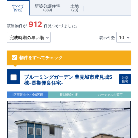
すべて
新築分譲住宅
土地
912
889
23
912
該当物件が
件見つかりました。
表示件数
物件をすべてチェック
ブルーミングガーデン 豊見城市豊見城5
分譲
住宅
棟-長期優良住宅-
1区画販売中／全5区画
長期優良住宅
バーチャル内覧可