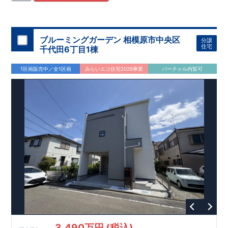
住宅用制震ダンパー/
東栄セーフティダンパー」
・
「地盤改良
工法/R-Evolve
パイル」
・
「宅地開発手法/
簡単に地図から消
せる道」
平日・休日ご内覧可能です！
○
第18
回キッズデザイン
賞
受賞
・
2024
年、東栄住宅
の新たな空間提案
ぜひお気軽にお問い合わせください♪
「マルチエント
ラ
ンス」
西宮営業所
が受賞いたしまし
TEL
：
0798-
ブルーミングガーデン 相模原市中央区
分譲
​
た！
38-1246
○
耐震等級最高
(
定休日：火・水・年末年始
等
級3
・数百年に一度の地震に耐える力
)
住宅
千代田6丁目1棟
の
1.5
倍の耐震性！
・さらに繰り返しの地震に強い
制震
ダンパ
ー
採用で安心！
○
BELS
・エコ住宅としての性能評価を全号棟
1区画販売中／全1区画
みらいエコ住宅2026事業
バーチャル内覧可
が取得しています！
○
住宅性能評価ダブ
ル
取得
・『設計』住
宅性能評価…建物設計段階で、国が認めた第三者機関が評価し
ております。
・『建設』住宅性能評価…評価を受けた図面通
りに施工されているか、建設までに計
4
回チェックが行われま
す。
3,490万円 (税込)