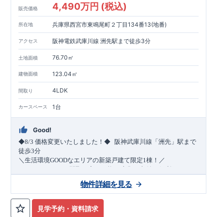
4,490万円 (税込)
販売価格
兵庫県西宮市東鳴尾町２丁目134番13(地番)
所在地
阪神電鉄武庫川線 洲先駅まで徒歩3分
アクセス
76.70㎡
土地面積
123.04㎡
建物面積
4LDK
間取り
1台
カースペース
Good!
​
◆8/3
価格変更いたしました！◆
阪神武庫川線
「洲先」
駅まで
​
徒歩
3
分
＼生活環境
GOOD
なエリアの新築戸建て限定1棟！／
・4
LDK
→5
LDK
へ
間取り変更可能
・衣類の収納に便利な
ウォー
クインクローゼット
・2部屋から行き来できる
続きバルコニー
物件詳細を見る
・デザインと機能性を兼ね備えた
オープンサニタリー
irodori
・
​
リビング全体を見渡せる
・網戸
11万円
(
税込
)
で設置可能！
対面キッチン
（オプション）
・お買い物施設（関西ス
​
ーパー）
↓クリックすると特設ページにジャンプします↓
徒歩10分
(
約787ｍ
)
見学予約・資料請求
2024
年グッドデザイン賞
3
プロジェクト同時受賞
○
・
「木造