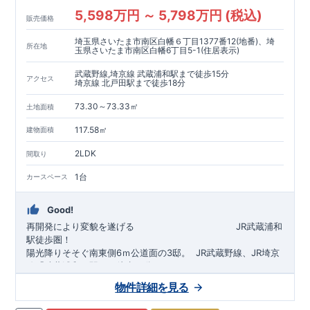
5,598万円 ～ 5,798万円 (税込)
販売価格
埼玉県さいたま市南区白幡６丁目1377番12(地番)、埼
所在地
玉県さいたま市南区白幡6丁目5-1(住居表示)
武蔵野線,埼京線 武蔵浦和駅まで徒歩15分
アクセス
埼京線 北戸田駅まで徒歩18分
73.30～73.33㎡
土地面積
117.58㎡
建物面積
2LDK
間取り
1台
カースペース
Good!
再開発により変貌を遂げる
​
JR武蔵浦和
駅徒歩圏！
陽光降りそそぐ南東側6ｍ公道面の3邸。
​
JR武蔵野線、JR埼京
線「
武蔵浦和
」駅まで徒歩15
分
​
自転車で約5分
物件詳細を見る
​◆設計・建設性能評価ｗ取得！
JR埼京線
「
北戸田
​
」駅まで徒歩18分​
◎性能評価とは
​​
​
【
設計
住
宅性能評価】
​
建物設計段階で、国が定めた
自転車で約6分
第三者機関
が