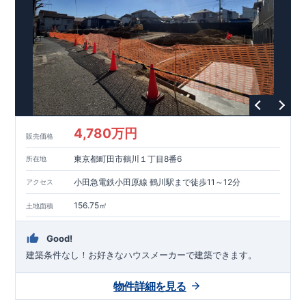
能を評価されています！図面を第三者機関へ提出します。外部
■
当社こだわりの空間アイディアを
ショート動画
で
評価委員が建設中に
ご紹介しています。
3
回、竣工時に
ここをクリッ
1
回の現場検査が行われま
ク
す。構造の安定、劣化の軽減、維持管理への配慮、温熱環境・
エネルギー消費量（断熱等性能）の必須
4
分野、空気環境で、最
高等級取得！
■
耐震等級
3
もっと詳しく
東栄住宅の建物
は、国が定めた耐震最高等級
3
を取得。建築基準法に定められ
た、｢数百年に一度発生する地震に対して、倒壊、崩壊しない｣
という基準から、さらに
1.5
倍の耐震力を達成しています。
■
耐
風等級
2
災害時の損傷の受けにくさを評価されています。建築
基準法に定められている暴風による力（
500
年に
1
度）のさらに
4,780万円
販売価格
1.2
倍の暴風に対しても損傷を生じないことで耐風最高等級
2
を
取得しています。
■
自社一貫体制
もっと詳しく
東栄住宅は土
東京都町田市鶴川１丁目8番6
所在地
地の仕入れ、設計、施工、販売、メンテナンスまで、すべての
プロセスに携わっています。
■
アフターサポート
もっ
小田急電鉄小田原線 鶴川駅まで徒歩11～12分
アクセス
と詳しく
快適に暮らすことができる住宅の品質を長期にわたり
維持するには、定期的な点検を実施することが重要です。
最大
156.75㎡
土地面積
60
年間の保証制度がございます。もちろん、定期点検以外でも
万一不具合が発生した際は対応いたします。
Good!
建築条件なし！​お好きなハウスメーカーで建築できます。
物件詳細を見る