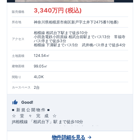
​​↓↓クリックで詳細ご紹介
3,340万円 (税込)
​◆耐震＋制震。
東栄セーフティーダンパー
標準装備◆
販売価格
​大きな揺れから家を守るだけではなく揺れそのものを軽減
神奈川県相模原市南区新戸字土井下2475番1(地番)
所在地
​建築基準法に定められた、「数百年に一度発生する地震に対し
て、倒壊、崩壊しない」
相模線 相武台下駅まで徒歩10分
​という基準から、さらに1.5倍の耐震力を達成しています。
小田急電鉄小田原線 相武台前駅までバス13分 常福寺
アクセス
バス停まで徒歩3分
相模線 下溝駅までバス5分 武井橋バス停まで徒歩4分
注文住宅のような個性あふれる間取り、
​住宅品質を担保しながらも
コストパフォーマンスの高さ
がブル
124.54㎡
土地面積
ーミングガーデンの魅力です。
「ここまでやってこの価格」
をぜひ体験してください。
99.05㎡
建物面積
4LDK
間取り
2台
カースペース
Good!
■
■
新
規
公
開
物
件
☆ 堂 々 完 成 ☆
JR
10
​
相模線
「相武台下」駅
まで
徒歩
分
,
☆
おすすめポイント
☆
[1]
多彩な収納プラン完備
★
【玄関土間収納】
物件詳細を見る
​​
スーツケースやベビーカーの収納にも便利
♪
【ウォークインク