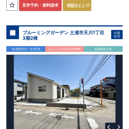
評価しております！ ​ 【
建設
住宅性能評価】
​
第三者機
見学予約・資料請求
特設サイト
関
​◆子育て環境良好！
により、建物完成までに
​
辻小学校
計4回
まで徒歩8分、
の検査が行われます！
内谷中学校
​
​ ◎こ
まで
の住宅の評価
徒歩9分！
​
幼稚園、保育園までは
​
国が定めた
耐震等級で最高の３
徒歩6分
圏内！
を取得！
​
◆
南東側6
地震
に強い
ｍ公道面！
住宅です！
​
陽光降りそそぐ明るい室内！
​
冬は暖かく夏は涼しくて快適♪ 省エネに
​
LDKは
16
帖
！
​
優れた
2（3）LDK
断熱等性能５
の間取りプラン採用！
を取得！
​ ​
その他項目も評価を受けてお
​
​◆こだわりの内装！
​
家
り、
族構成の変化に対応可能な可変型プラン！
性能に特化した
住宅です！
​
全居室
クローゼッ
ブルーミングガーデン 土浦市天川1丁目
分譲
ト付き！ ​
​◆充実した設備！
​
冬でも快適！LDK床暖房標準装
住宅
3期2棟
備♪
​
雨の日でも洗濯物が干せる
室内物干し
​
浴室乾燥暖房機
付き！
​
食洗機
付きシステムキッチン！
​
平日、休日 時間帯
1区画販売中／全2区画
みらいエコ住宅2026事業
長期優良住宅
問わずご案内可能です！
​
お気軽にお問い合わせください！
​
【お問い合わせ】TEL：
048-710-5571
(営業時間 9:30～
18:30 火水定休日)