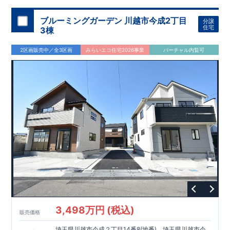
ブルーミングガーデン 川越市今成2丁目
分譲
住宅
3棟
2区画販売中／全3区画
みらいエコ住宅2026事業
バーチャル内覧可
3,498万円 (税込)
販売価格
埼玉県川越市今成２丁目14番8(地番)、埼玉県川越市今