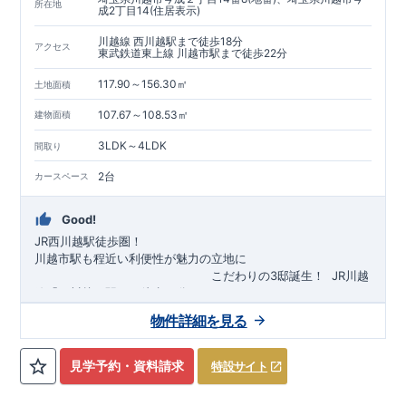
所在地
成2丁目14(住居表示)
川越線 西川越駅まで徒歩18分
アクセス
東武鉄道東上線 川越市駅まで徒歩22分
117.90～156.30㎡
土地面積
107.67～108.53㎡
建物面積
3LDK～4LDK
間取り
2台
カースペース
Good!
JR西川越駅徒歩圏！
川越市駅も程近い利便性が魅力の立地に
​
こだわりの3邸誕生！
​
JR川越
線「
西川越
」駅まで徒歩18
分
​
​◆子育て環境良好！
​
今成小学校
自転車約6分（約1430ｍ）
まで徒歩9分、
富士見中学校
​ ​
物件詳細を見る
東武東上線「
まで徒歩24分！
川越市
​
幼稚園、保育園までは
」駅まで徒歩22
分
​
徒歩3分
圏内！
​
◆
広々とした敷地！
​
敷地は
34～40坪超
自転車約7分（約1740ｍ）
！
​
LDKは
16～19
帖
！
​
​
3（4）
​◆設計・建設性能評価ｗ取得！
LDK～4LDK
の間取りプラン採用！
​
◎性能評価とは
​
​◆こだわりの内
​​
【
設計
見学予約・資料請求
特設サイト
住宅性能評価】
装！
​
2階洋室のうち一室は
​
建物設計段階で、国が定めた
開放的な勾配天井
！
​
全居室
第三者機関
クロ
が評価しております！ ​ 【
ーゼット付き！ ​ リビングはおしゃれな
建設
住宅性能評価】
折上天井
​
♪
​
​◆充実し
第三者