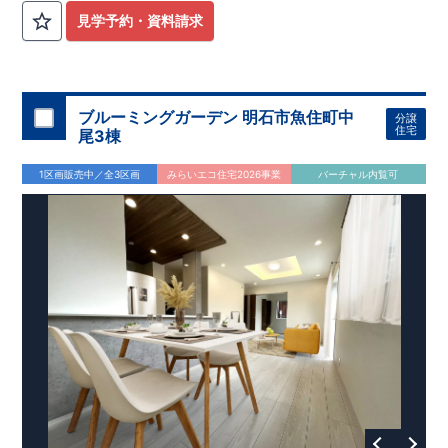
見学予約・資料請求
ブルーミングガーデン 明石市魚住町中
分譲
住宅
尾3棟
1区画販売中／全3区画
みらいエコ住宅2026事業
バーチャル内覧可