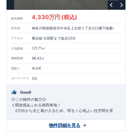
1200m
15
​
店 約
（徒歩
分）
たからやフレサ磯部店 約
1400m
18
【その他施設】
（徒歩
分）
550m
7
​
根岸台公園 約
（徒歩
分）
下磯部東子どもの広場 約
4,330万円 (税込)
757m
10
​
772m
10
​
販売価格
（徒歩
分）
新戸診療所 約
（徒歩
分）
相模原
900m
12
​
磯部郵便局 約
（徒歩
分）
磯部クリニック 約
神奈川県相模原市中央区上矢部２丁目323番7(地番)
所在地
948m
12
​
■
東栄住宅の家作り■
（徒歩
分）
■
ブルーミングガーデンのこだわり
■
​↑
↑ ​
■
​
各タイトルをクリック
長期優良住宅取得
【国が定めた７つ
横浜線 矢部駅まで徒歩22分
アクセス
​
​
の技術基準をクリア
☆
】
１
耐久性
/
２劣化対策
/
３維持管理性
４
住宅面積
/
５省エネルギー性
/
６
居住環境
/
７
維持保全管理
121.71㎡
土地面積
​
■
住宅性能評価ダブル取得
スマートフォンで見やすい特設サイ
​
トはこちら
★
物件のご案内は、
事前予約
が
オススメ
です
☆
98.42㎡
建物面積
​
​
スムーズにご案内が可能
♪
お気軽にお問い合わせください
♪
お
4LDK
TEL:0120-07-1081​
間取り
​
​
問い合わせお待ちしております
☆
※
未完成の
場合は、現地確認の他に
近くにある同仕様の完成物件をご案内
2台
カースペース
致します。
Good!
​◇この物件の魅力◇
１開放感あふれる南西角地！
2方向から光と風が入るため、明るく心地よい住空間を実
現。プライバシーも確保しやすい好立地です♪
​２
自然と利便が両立するロケーション！
物件詳細を見る
最寄りの矢部駅まで徒歩22分で、駅利用も可能。生活施設や