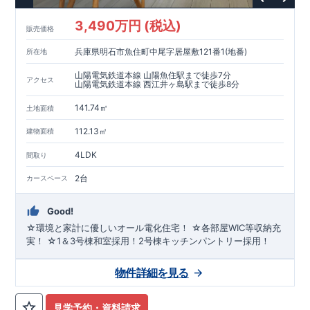
3,490万円 (税込)
販売価格
兵庫県明石市魚住町中尾字居屋敷121番1(地番)
所在地
山陽電気鉄道本線 山陽魚住駅まで徒歩7分
アクセス
山陽電気鉄道本線 西江井ヶ島駅まで徒歩8分
141.74㎡
土地面積
112.13㎡
建物面積
4LDK
間取り
2台
カースペース
Good!
☆環境と家計に優しいオール電化住宅！ ☆各部屋WIC等収納充
実！ ☆1＆3号棟和室採用！2号棟キッチンパントリー採用！
物件詳細を見る
見学予約・資料請求