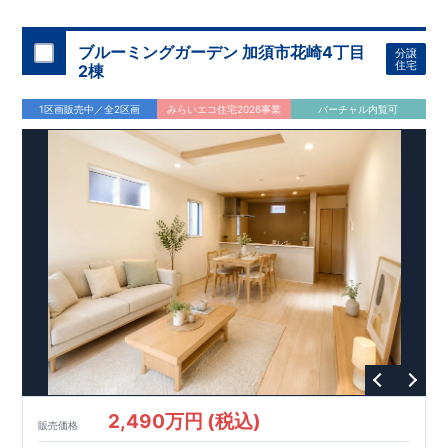
機関
た設備！
により、建物完成までに
​
雨の日でも洗濯物が干せる
計4回
の検査が行われます！
室内物干し
​
浴室乾燥
​
​ ◎
この住宅の評価
暖房機
付き！
​
​
国が定めた
食洗機
付きシステムキッチン！
耐震等級で最高の３
​
平日、休日
を取得！
地
震に強い
時間帯問わずご案内可能です！
住宅です！
​
冬は暖かく夏は涼しくて快適♪ 省エネ
​
お気軽にお問い合わせくださ
ブルーミングガーデン 加須市花崎4丁目
分譲
に優れた
い！
​
【お問い合わせ】TEL：
断熱等性能５
を取得！
048-710-5571
​ ​
その他項目も評価を受けて
(営業時間 9:30～
住宅
2棟
おり、
18:30 火水定休日)
性能に特化した
住宅です！
1区画販売中／全2区画
みらいエコ住宅2026事業
バーチャル内覧可
2,490万円 (税込)
販売価格