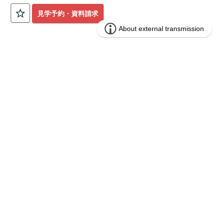
公園も身近にあり、快適な新生活が始められます♪
見学予約・資料請求
​◇アクセス◇
​・JR横浜線「矢部」駅まで徒歩22分
◇ロケーション◇
・相模原市立大野北小学校 徒歩22分
ブルーミングガーデン 豊田市山之手9丁
分譲
・コープときわ店 徒歩9分
住宅
目1棟
・フードワン淵野辺店 徒歩20分
​・セブンイレブン町田常盤店 徒歩11分
1区画販売中／全1区画
みらいエコ住宅2026事業
バーチャル内覧可
◇ブルーミングガーデンのこだわり◇
【全棟自社一貫体制】
・誰が、何をしたか。が明確だからこそ、お客様の安心に繋が
ります。
・設計、施工、営業が互いに協力しあい、最良のプランを提供
いたします。
・不要な中間マージンを抑えることで、コストダウンに努めて
います。
【耐震等級3取得】
・東栄住宅の建物は、国が定めた耐震等級で最高の3を取得。
建築基準法で定められた、｢数百年に一度発生する地震に対し
て、倒壊、崩壊しない。｣という基準から、さらに1.5倍の耐震
力を達成しています。
【住宅性能評価ダブル取得】
・設計住宅性能評価：建物設計段階で、国が認めた第三者機関