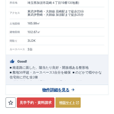
埼玉県加須市花崎４丁目19番13(地番)
所在地
東武伊勢崎・大師線 花崎駅まで徒歩23分
アクセス
東武伊勢崎・大師線 加須駅まで徒歩25分
165.99㎡
土地面積
102.67㎡
建物面積
3LDK
間取り
3台
カースペース
Good!
■
南道路に面した、陽当たり良好・開放感ある整形地
​
■
敷地
50
坪超・カースペース
3
台分を確保
■
のどかで穏やかな
住宅街に佇む全
2
棟
（長期優良住宅／耐震等級３・制震ダンパー採用）
車道
7.0m
南道路
12.0m
（歩道含む・
）に面した、
開放感と陽当
物件詳細を見る
たりに恵まれた立地。
約
12m
超
南北に長い整形地を活かし、
建物南側には
の奥行きが
あり、
採光・通風・プライバシー性にも配慮した敷地計画で
見学予約・資料請求
特設サイト
す。
3
■
買物施設が徒歩圏内
・ローソン 徒歩
分
・ドラッグストアコ