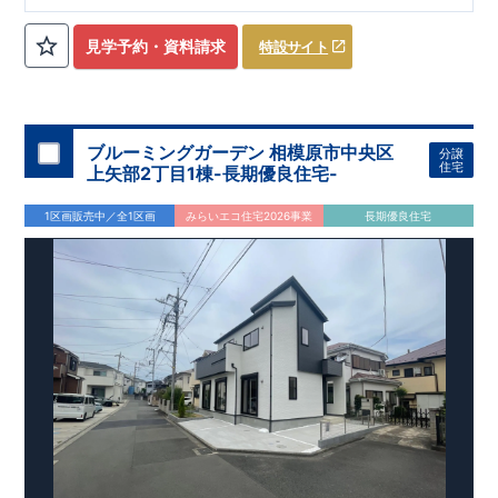
ローゼット】
私服通勤でお洋服をたくさんお持ちの方や、
流行ファッション
見学予約・資料請求
特設サイト
​​
がお好きな方にもおすすめ
♪
【全居室クローゼット完備】
​​
お子様のお洋服の収納にも困らない
☆
【２階の廊下収納】
​
生活感の出る掃除機や、
日用品などのアイテムを目隠し収納が
​​
​
できる
♪
【床下収納】
【大容量シューズクローゼット】
などの、あったらうれしい収納完備
☆
ブルーミングガーデン 相模原市中央区
分譲
,
[2]
対面キッチンには、食洗器搭載
★
住宅
上矢部2丁目1棟-長期優良住宅-
”
”
配膳・後片付け
が便利な
対面キッチン
には、
生活感を感じさせない
ビルトイン食洗器
を搭載
1区画販売中／全1区画
みらいエコ住宅2026事業
長期優良住宅
,
[4]
上部吹抜け
明るく開放的な空間を演出
♪
◎
暮らしに寄り添う住環境
◎
～徒歩圏内～
教育環境
／コンビニ
/
ドラッグストア
／
公園
■周辺環境■
【教育施設】
593m
8
​
せんだん保育園 約
（徒歩
分）
新磯保育園 約
784m
10
715m
9
​
​相陽中
（徒歩
分）
新磯小学校 約
（徒歩
分）
学
m
25
​
校 約2000
（徒歩
分）
【買い物施設】
556m
7
​
ローソン相模原磯部店 約
（徒歩
分）
ファミリーマート
1100m
4
​
座間一丁目店 約
（徒歩
1
分）
ドラッグセイムス座間