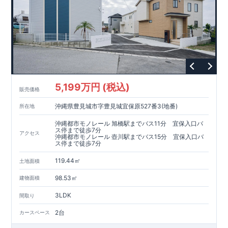
5,199万円 (税込)
販売価格
沖縄県豊見城市字豊見城宜保原527番3(地番)
所在地
沖縄都市モノレール 旭橋駅までバス11分 宜保入口バ
ス停まで徒歩7分
アクセス
沖縄都市モノレール 壺川駅までバス15分 宜保入口バ
ス停まで徒歩7分
119.44㎡
土地面積
98.53㎡
建物面積
3LDK
間取り
2台
カースペース