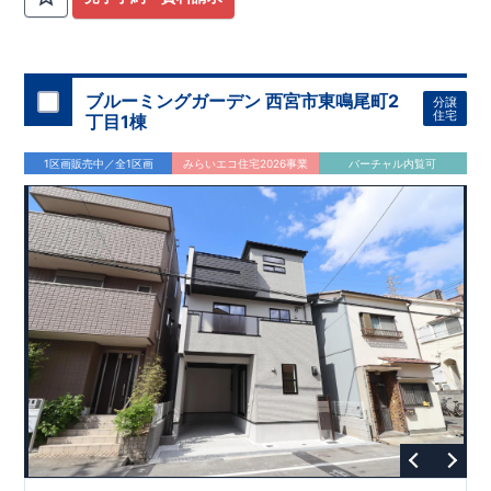
ブルーミングガーデン 西宮市東鳴尾町2
分譲
住宅
丁目1棟
1区画販売中／全1区画
みらいエコ住宅2026事業
バーチャル内覧可