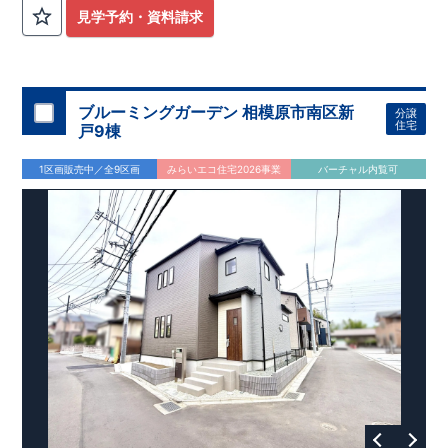
外から帰ってきたお子様も
お部屋を汚さず
に安心です♪
見学予約・資料請求
​・
キッチンには
食器洗い機完備
◎家事の
負担軽減
に！
・キッチン横に
パントリー付き♪
​・オープンサニタリーirodori採用！
​
段差のない
シームアンダーボウル仕様で
お手入れ簡単◎
​・主寝室には
アクセントクロス
使用♪
ブルーミングガーデン 相模原市南区新
分譲
住宅
戸9棟
​↓↓クリックで詳細ご紹介
◆充実の
アフターサポート
◆
1区画販売中／全9区画
みらいエコ住宅2026事業
バーチャル内覧可
​東栄住宅では、お引き渡し後最大4回の無料点検と、最長60年
間の品質保証を実施。
​お引き渡しからが本当のお付き合いだと考え、アフターサービ
スを外部の業者に委託せず、
​東栄住宅グループ「東栄ホームサービス株式会社」にて責任を
もって対応いたします。
​​↓↓クリックで詳細ご紹介
◆
長期優良住宅
【済】◆
​当物件は国から定められた7つの技術基準をクリアした認定住
宅！
​住宅ローンの金利優遇、税金面の優遇が得られるなどの、金銭
的メリットが大きいのも魅力です。
​東栄住宅はパワービルダーで所得数No.1です！