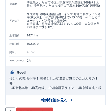
埼玉県さいたま市桜区大字塚本字八島耕地369番73(地
https://www.e-blooming.com/bukken/60075018/
所在地
番)、埼玉県さいたま市桜区大字塚本369-73(住居表示)
東北本線,高崎線,湘南新宿ライン宇須,湘南新宿ライン高
海,京浜東北・根岸線 浦和駅までバス36分 やつしまニ
ュータウンバス停まで徒歩6分
アクセス
京浜東北・根岸線 北浦和駅までバス29分 大久保支所
バス停まで徒歩12分
147.14㎡
土地面積
103.92㎡
建物面積
4LDK
間取り
2台
カースペース
Good!
ゆとりの敷地44坪！
​
整然とした街並みが魅力のこだわりの１
邸！
​ ​ ​
JR東北本線、JR高崎線、
JR湘南新宿ライン、
JR京浜東北・根
岸線「
浦和
」駅までバス36
分
バス停「
やつしまニュー
タウン
」まで徒歩6
分
​ ​
JR京浜東北・根岸線
「
北浦和
」駅までバ
物件詳細を見る
ス29
​◆子育て環境良好！
分
​
大久保小学校
バス停
まで徒歩12分、
「
大久保支所
大久保
」まで徒歩
中学
12分​
校
まで徒歩12分！
​
​◆設計・建設性能評価ｗ取得！
​
幼稚園、保育園までは
​
◎性能評価とは
徒歩20分
圏内！
​​
【
​
◆
設