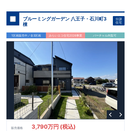
◇
ブルーミングガーデンのこだわり
◇
【全棟自社一貫体制】
・誰が、何をしたか。が明確だからこそ、お客様の安心に繋が
ります。
・設計、施工、営業が互いに協力しあい、最良のプラ
ブルーミングガーデン 八王子・石川町3
分譲
ンを提供いたします。
・東栄住宅では、お引渡し後最大
・不要な中間マージンを抑えることで、
10
回の無料定期点検と、
60
年
住宅
棟
コストダウンに努めています。
間の品質保証を実施。お引渡しからが本当のお付き合いだと考
【耐震等級3
取得】
・東栄住宅
の建物は、国が定めた耐震等級で
え、アフターサービスを外部の業者に委託せず、東栄住宅グル
3
を取得。建築基準法で定め
1区画販売中／全3区画
みらいエコ住宅2026事業
バーチャル内覧可
られた、｢数百年に一度発生する地震に対して、倒壊、崩壊しな
ープ「東栄ホームサービス株式会社」にて責任をもって対応い
い。｣という基準から、さらに
たします。
1.5
倍の耐震力を達成していま
す。
【住宅性能評価ダブル取得】
・設計住宅性能評価：建物
設計段階で、国が認めた第三者機関が評価しています。
・建設
住宅性能評価：評価を受けた図面通りに施工されているか、建
設までに、計
4
回のチェックが行われます。
図面や書類上だけ
でなく、現場の施工状況を検査した上で、品質を保証していま
す。
【充実のアフターサポート】
3,790万円 (税込)
販売価格