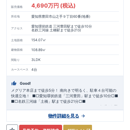
・建設住宅性能評価：評価を受けた図面通りに施工されている
4,690万円 (税込)
か、建設までに、計4回のチェックが行われます。
販売価格
図面や書類上だけでなく、現場の施工状況を検査した上で、品
愛知県豊田市山之手９丁目60番(地番)
所在地
質を保証しています。
【長期優良住宅】
愛知環状鉄道 三河豊田駅まで徒歩10分
アクセス
・
東栄住宅は国が定める全7つの技術基準をクリアしています。
名鉄三河線 土橋駅まで徒歩21分
長期優良住宅とは、｢良い家を作って、きちんと手入れをして、
154.07㎡
長く大切に使う｣ことを目的とした認定制度。住宅ローン減税、
土地面積
固定資産税などの税制優遇を受けられるだけでなく、中古市場
【充実のアフターサポート】
108.89㎡
建物面積
でも、長期優良住宅が有利に働きます。
・東栄住宅では、お引渡し後最大10回の無料定期点検と、60年
間の品質保証を実施。お引渡しからが本当のお付き合いだと考
3LDK
間取り
え、アフターサービスを外部の業者に委託せず、東栄住宅グル
ープ「東栄ホームサービス株式会社」にて責任をもって対応い
4台
カースペース
たします。
Good!
メグリア本店まで徒歩5分！
​南向きで明るく、駐車４台可能の
快適立地！
​ ​
■□
愛知環状鉄道「三河豊田」駅まで徒歩
10
分
□■
■□
名鉄三河線「土橋」駅まで徒歩
21
分
□■
ーーー・ーーー・ーーー・ーーー・ーーー・ーーー
まずはお気
軽にお問い合わせください
♪
​
完成前でもご紹介可能
◇
​
ーー
物件詳細を見る
ー・ーーー・ーーー・ーーー・ーーー・ーーー ​
​★企画担当の
おすすめポイント★​
・キッズデザイン賞を受賞した
土間ルーム
を採用！ ​
雨・気温
を気にせず過ごせるお子様やペットの遊び
​
​ スペースや、