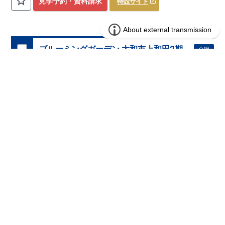
見学予約・資料請求
特設サイト
DIY
・お友達とのおしゃべり空間に！
​ ​
・混みがちな朝でも家族
と共有して使える
​
ワイド洗面
は、デザインもオシャレで
​
・
お車好きの方やお客様がよく来られる方！
​
駐車場を
4
台
分
ホテルライクな
洗面室
に！
確保（車種による）！
道路から建物まで距離があるので
通行人の視線が気になら
ない！
ブルーミングガーデン 大和市上和田2期
分譲
・
書斎
は仕事や趣味の部屋だけでなく、
​ ストーブや扇風機な
住宅
2棟
どの季節モノ、 ​ 家族の衣類など収納スペースとしても ​ 使
える便利な空間！ ​ ​
・
奥行のある
インナーバルコニー
は
​
雨が
2区画販売中／全2区画
みらいエコ住宅2026事業
バーチャル内覧可
降り込みにくいので、
スマートフォンで見やすい特設サイトはこちら
​ 急な天気の変化にも対応できる！
https://www.e-blooming.com/bukken/83975016/