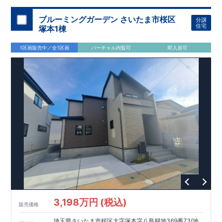
加須 徒歩
13
分
間取りのポイント
ブルーミングガーデン さいたま市桜区
分譲
LDK
約
19.5
帖
​陽当たりよく開放
■ 1
号棟
のゆとりあるリビング
住宅
塚本1棟
感があります。
■
共通
1区画販売中／全1区画
バーチャル内覧可
即入居可
・主寝室は将来仕切れる可変型プラン
・
2
階洋室
2
部屋にウォー
クインクローゼット設置
住宅設備のポイント
■
太陽光発電（フラットプラン）採用
月額サービス料
0
円で利用可
能
■
ホテルライクで実用的な洗面空間
（
オープンサニタリーirodori
/
詳細ページへ）
家計にやさしい住宅性能
■
長期優良住宅
住宅ローン控除額の優遇、
固定資産税の減額期間
延長など
税制面でのメリットが受けられます。
■
耐震等級
３
＋
制震ダンパー
建築基準法の
1.5
倍の耐震性。
地震保
険の割引（最大
50
％）対象です。
​ ​
​
現地のご案内・資料請求 受付中
■完成済みにつき、
実際の
​
​
建物・設備・間取りを
現地にてご確認いただけます。
ま
ずはお気軽にお問い合わせください。
3,198万円 (税込)
TEL
：
0120-44-1081
販売価格
（
9:30
～
18:30
／火水曜休み）
スマートフォンで見やすい特設サイトはこちら
埼玉県さいたま市桜区大字塚本字八島耕地369番73(地