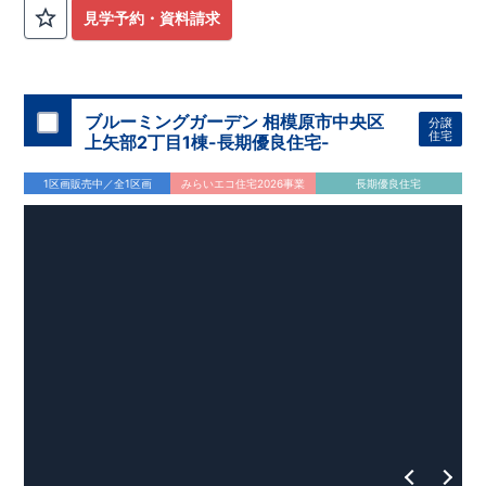
外から帰ってきたお子様も
お部屋を汚さず
に安心です♪
見学予約・資料請求
​・
キッチンには
食器洗い機完備
◎家事の
負担軽減
に！
・キッチン横に
パントリー付き♪
​・オープンサニタリーirodori採用！
​
段差のない
シームアンダーボウル仕様で
お手入れ簡単◎
​・主寝室には
アクセントクロス
使用♪
ブルーミングガーデン 相模原市中央区
分譲
住宅
上矢部2丁目1棟-長期優良住宅-
​↓↓クリックで詳細ご紹介
◆充実の
アフターサポート
◆
1区画販売中／全1区画
みらいエコ住宅2026事業
長期優良住宅
​東栄住宅では、お引き渡し後最大4回の無料点検と、最長60年
間の品質保証を実施。
​お引き渡しからが本当のお付き合いだと考え、アフターサービ
スを外部の業者に委託せず、
​東栄住宅グループ「東栄ホームサービス株式会社」にて責任を
もって対応いたします。
​​↓↓クリックで詳細ご紹介
◆
長期優良住宅
【済】◆
​当物件は国から定められた7つの技術基準をクリアした認定住
宅！
​住宅ローンの金利優遇、税金面の優遇が得られるなどの、金銭
的メリットが大きいのも魅力です。
​東栄住宅はパワービルダーで所得数No.1です！