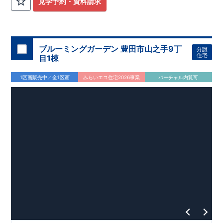
見学予約・資料請求
​◇アクセス◇
​・JR横浜線「矢部」駅まで徒歩22分
◇ロケーション◇
・相模原市立大野北小学校 徒歩22分
ブルーミングガーデン 豊田市山之手9丁
分譲
・コープときわ店 徒歩9分
住宅
目1棟
・フードワン淵野辺店 徒歩20分
​・セブンイレブン町田常盤店 徒歩11分
1区画販売中／全1区画
みらいエコ住宅2026事業
バーチャル内覧可
◇ブルーミングガーデンのこだわり◇
【全棟自社一貫体制】
・誰が、何をしたか。が明確だからこそ、お客様の安心に繋が
ります。
・設計、施工、営業が互いに協力しあい、最良のプランを提供
いたします。
・不要な中間マージンを抑えることで、コストダウンに努めて
います。
【耐震等級3取得】
・東栄住宅の建物は、国が定めた耐震等級で最高の3を取得。
建築基準法で定められた、｢数百年に一度発生する地震に対し
て、倒壊、崩壊しない。｣という基準から、さらに1.5倍の耐震
力を達成しています。
【住宅性能評価ダブル取得】
・設計住宅性能評価：建物設計段階で、国が認めた第三者機関
が評価しています。