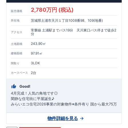
2,780万円 (税込)
販売価格
茨城県土浦市天川１丁目1008番98、109(地番)
所在地
常磐線 土浦駅までバス19分 天川東口バス停まで徒歩2
アクセス
分
243.90㎡
土地面積
97.91㎡
建物面積
3LDK
間取り
2台
カースペース
Good!
4月完成！人気の角地です◎
閑静な住宅街に平屋誕生♪
​みらいエコ住宅2026事業の対象物件※条件有り
​
国
から最大75万
円の補助金が得られます！
​※補助金額より事務手数料として99000 円（税込）及び振込手
物件詳細を見る
数料が差し引かれます。
★魅力的な間取り★
​・
玄関から
直接洗面所・浴室
へアクセスで
きる動線の為、