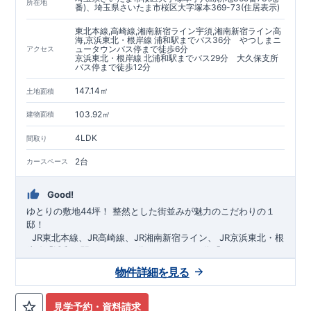
https://www.e-blooming.com/bukken/60075018/
所在地
番)、埼玉県さいたま市桜区大字塚本369-73(住居表示)
東北本線,高崎線,湘南新宿ライン宇須,湘南新宿ライン高
海,京浜東北・根岸線 浦和駅までバス36分 やつしまニ
ュータウンバス停まで徒歩6分
アクセス
京浜東北・根岸線 北浦和駅までバス29分 大久保支所
バス停まで徒歩12分
147.14㎡
土地面積
103.92㎡
建物面積
4LDK
間取り
2台
カースペース
Good!
ゆとりの敷地44坪！
​
整然とした街並みが魅力のこだわりの１
邸！
​ ​ ​
JR東北本線、JR高崎線、
JR湘南新宿ライン、
JR京浜東北・根
岸線「
浦和
」駅までバス36
分
バス停「
やつしまニュー
タウン
」まで徒歩6
分
​ ​
JR京浜東北・根岸線
「
北浦和
」駅までバ
物件詳細を見る
ス29
​◆子育て環境良好！
分
​
大久保小学校
バス停
まで徒歩12分、
「
大久保支所
大久保
」まで徒歩
中学
12分​
校
まで徒歩12分！
​
​◆設計・建設性能評価ｗ取得！
​
幼稚園、保育園までは
​
◎性能評価とは
徒歩20分
圏内！
​​
【
​
◆
設
計
広々とした敷地！
住宅性能評価】
​
​
敷地は
建物設計段階で、国が定めた
44坪超
！
​
LDKは
18
帖
！
​
第三者機
4LDK
の
見学予約・資料請求