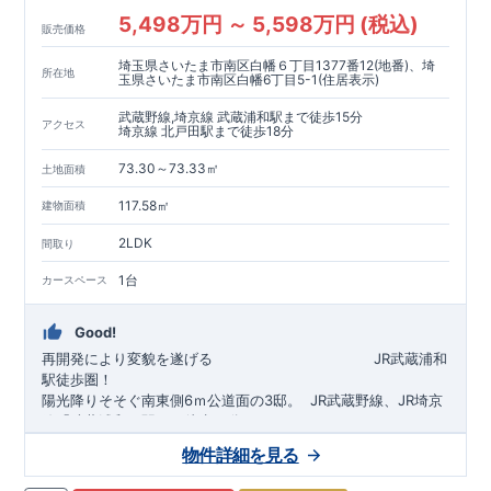
5,498万円 ～ 5,598万円 (税込)
販売価格
埼玉県さいたま市南区白幡６丁目1377番12(地番)、埼
所在地
玉県さいたま市南区白幡6丁目5-1(住居表示)
武蔵野線,埼京線 武蔵浦和駅まで徒歩15分
アクセス
埼京線 北戸田駅まで徒歩18分
73.30～73.33㎡
土地面積
117.58㎡
建物面積
2LDK
間取り
1台
カースペース
Good!
再開発により変貌を遂げる
​
JR武蔵浦和
駅徒歩圏！
陽光降りそそぐ南東側6ｍ公道面の3邸。
​
JR武蔵野線、JR埼京
線「
武蔵浦和
」駅まで徒歩15
分
​
自転車で約5分
物件詳細を見る
​◆設計・建設性能評価ｗ取得！
JR埼京線
「
北戸田
​
」駅まで徒歩18分​
◎性能評価とは
​​
​
【
設計
住
宅性能評価】
​
建物設計段階で、国が定めた
自転車で約6分
第三者機関
が