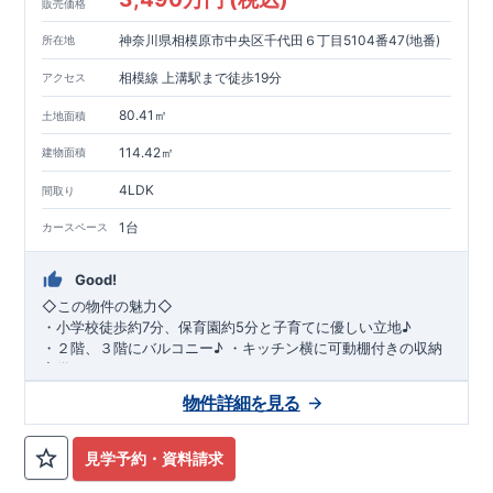
販売価格
神奈川県相模原市中央区千代田６丁目5104番47(地番)
所在地
相模線 上溝駅まで徒歩19分
アクセス
80.41㎡
土地面積
114.42㎡
建物面積
4LDK
間取り
1台
カースペース
Good!
◇
この物件の魅力
◇
・
小学校徒歩約
7
分、保育園約
5
分と子育てに優しい立地♪
・２階、３階にバルコニー♪
・キッチン横に可動棚付きの収納
完備。
・家族で過ごすこともできるワイドバルコニー完備。
◇
アクセ
物件詳細を見る
ス
◇
JR
相模線「上溝」駅
徒歩
19
分
◇
ロケーション
◇
・相模原市立星が丘小学校
徒歩
7
分
・オーケ
ー相模原店
徒歩
4
分
・業務スーパー相
見学予約・資料請求
模原店
徒歩
12
分
・やまうち医院 徒歩
4
分
・セブン
イレブン星ヶ丘店 徒歩
4
分