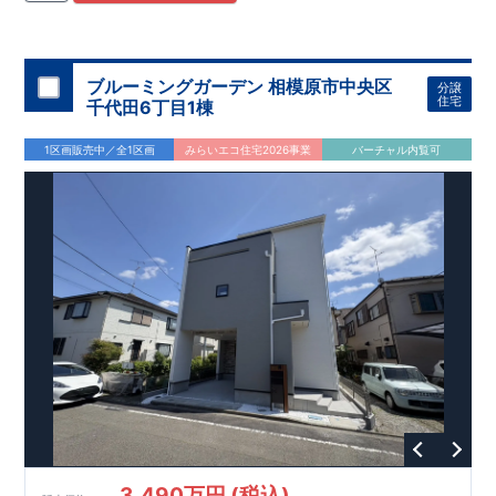
住宅用制震ダンパー/
東栄セーフティダンパー」
・
「地盤改良
工法/R-Evolve
パイル」
・
「宅地開発手法/
簡単に地図から消
せる道」
平日・休日ご内覧可能です！
○
第18
回キッズデザイン
賞
受賞
・
2024
年、東栄住宅
の新たな空間提案
ぜひお気軽にお問い合わせください♪
「マルチエント
ラ
ンス」
西宮営業所
が受賞いたしまし
TEL
：
0798-
ブルーミングガーデン 相模原市中央区
分譲
​
た！
38-1246
○
耐震等級最高
(
定休日：火・水・年末年始
等
級3
・数百年に一度の地震に耐える力
)
住宅
千代田6丁目1棟
の
1.5
倍の耐震性！
・さらに繰り返しの地震に強い
制震
ダンパ
ー
採用で安心！
○
BELS
・エコ住宅としての性能評価を全号棟
1区画販売中／全1区画
みらいエコ住宅2026事業
バーチャル内覧可
が取得しています！
○
住宅性能評価ダブ
ル
取得
・『設計』住
宅性能評価…建物設計段階で、国が認めた第三者機関が評価し
ております。
・『建設』住宅性能評価…評価を受けた図面通
りに施工されているか、建設までに計
4
回チェックが行われま
す。
3,490万円 (税込)