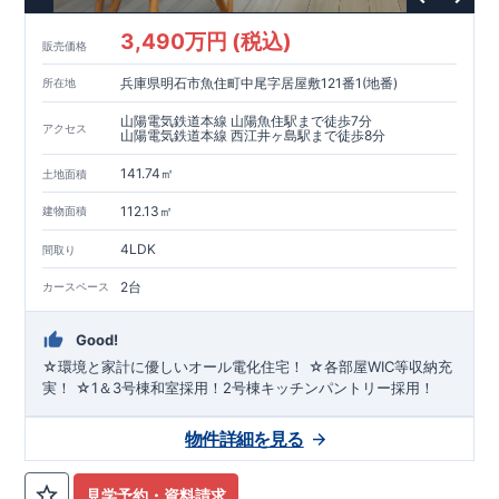
3,490万円 (税込)
販売価格
兵庫県明石市魚住町中尾字居屋敷121番1(地番)
所在地
山陽電気鉄道本線 山陽魚住駅まで徒歩7分
アクセス
山陽電気鉄道本線 西江井ヶ島駅まで徒歩8分
141.74㎡
土地面積
112.13㎡
建物面積
4LDK
間取り
2台
カースペース
Good!
☆環境と家計に優しいオール電化住宅！ ☆各部屋WIC等収納充
実！ ☆1＆3号棟和室採用！2号棟キッチンパントリー採用！
物件詳細を見る
見学予約・資料請求