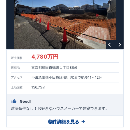
能を評価されています！図面を第三者機関へ提出します。外部
■
当社こだわりの空間アイディアを
ショート動画
で
評価委員が建設中に
ご紹介しています。
3
回、竣工時に
ここをクリッ
1
回の現場検査が行われま
ク
す。構造の安定、劣化の軽減、維持管理への配慮、温熱環境・
エネルギー消費量（断熱等性能）の必須
4
分野、空気環境で、最
高等級取得！
■
耐震等級
3
もっと詳しく
東栄住宅の建物
は、国が定めた耐震最高等級
3
を取得。建築基準法に定められ
た、｢数百年に一度発生する地震に対して、倒壊、崩壊しない｣
という基準から、さらに
1.5
倍の耐震力を達成しています。
■
耐
風等級
2
災害時の損傷の受けにくさを評価されています。建築
基準法に定められている暴風による力（
500
年に
1
度）のさらに
4,780万円
販売価格
1.2
倍の暴風に対しても損傷を生じないことで耐風最高等級
2
を
取得しています。
■
自社一貫体制
もっと詳しく
東栄住宅は土
東京都町田市鶴川１丁目8番6
所在地
地の仕入れ、設計、施工、販売、メンテナンスまで、すべての
プロセスに携わっています。
■
アフターサポート
もっ
小田急電鉄小田原線 鶴川駅まで徒歩11～12分
アクセス
と詳しく
快適に暮らすことができる住宅の品質を長期にわたり
維持するには、定期的な点検を実施することが重要です。
最大
156.75㎡
土地面積
60
年間の保証制度がございます。もちろん、定期点検以外でも
万一不具合が発生した際は対応いたします。
Good!
建築条件なし！​お好きなハウスメーカーで建築できます。
物件詳細を見る