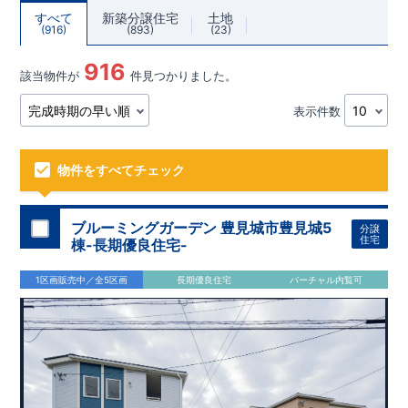
すべて
新築分譲住宅
土地
916
893
23
916
該当物件が
件見つかりました。
表示件数
物件をすべてチェック
ブルーミングガーデン 豊見城市豊見城5
分譲
住宅
棟-長期優良住宅-
1区画販売中／全5区画
長期優良住宅
バーチャル内覧可