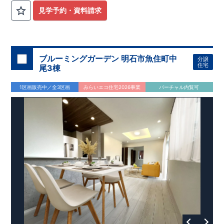
見学予約・資料請求
ブルーミングガーデン 明石市魚住町中
分譲
住宅
尾3棟
1区画販売中／全3区画
みらいエコ住宅2026事業
バーチャル内覧可