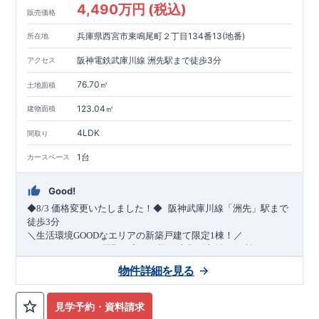
4,490万円 (税込)
販売価格
兵庫県西宮市東鳴尾町２丁目134番13(地番)
所在地
阪神電鉄武庫川線 洲先駅まで徒歩3分
アクセス
76.70㎡
土地面積
123.04㎡
建物面積
4LDK
間取り
1台
カースペース
Good!
​
◆8/3
価格変更いたしました！◆
阪神武庫川線
「洲先」
駅まで
​
徒歩
3
分
＼生活環境
GOOD
なエリアの新築戸建て限定1棟！／
・4
LDK
→5
LDK
へ
間取り変更可能
・衣類の収納に便利な
ウォー
クインクローゼット
・2部屋から行き来できる
続きバルコニー
物件詳細を見る
・デザインと機能性を兼ね備えた
オープンサニタリー
irodori
・
​
リビング全体を見渡せる
・網戸
11万円
(
税込
)
で設置可能！
対面キッチン
（オプション）
・お買い物施設（関西ス
​
ーパー）
↓クリックすると特設ページにジャンプします↓
徒歩10分
(
約787ｍ
)
見学予約・資料請求
2024
年グッドデザイン賞
3
プロジェクト同時受賞
○
・
「木造