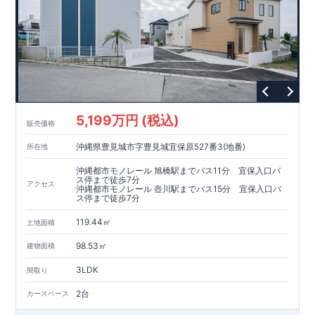
5,199万円 (税込)
販売価格
沖縄県豊見城市字豊見城宜保原527番3(地番)
所在地
沖縄都市モノレール 旭橋駅までバス11分 宜保入口バ
ス停まで徒歩7分
アクセス
沖縄都市モノレール 壺川駅までバス15分 宜保入口バ
ス停まで徒歩7分
119.44㎡
土地面積
98.53㎡
建物面積
3LDK
間取り
2台
カースペース