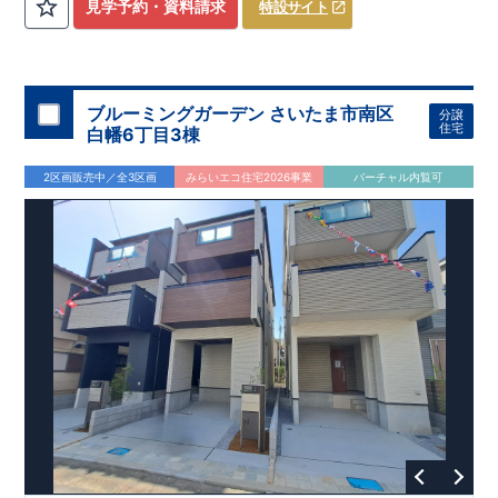
​
3（4）
​◆設計・建設性能評価ｗ取得！
LDK～4LDK
の間取りプラン採用！
​
◎性能評価とは
​
​◆こだわりの内
​​
【
設計
見学予約・資料請求
特設サイト
住宅性能評価】
装！
​
2階洋室のうち一室は
​
建物設計段階で、国が定めた
開放的な勾配天井
！
​
全居室
第三者機関
クロ
が評価しております！ ​ 【
ーゼット付き！ ​ リビングはおしゃれな
建設
住宅性能評価】
折上天井
​
♪
​
​◆充実し
第三者
機関
た設備！
により、建物完成までに
​
雨の日でも洗濯物が干せる
計4回
の検査が行われます！
室内物干し
​
浴室乾燥
​
​ ◎
この住宅の評価
暖房機
付き！
​
​
国が定めた
食洗機
付きシステムキッチン！
耐震等級で最高の３
​
平日、休日
を取得！
地
震に強い
時間帯問わずご案内可能です！
住宅です！
​
冬は暖かく夏は涼しくて快適♪ 省エネ
​
お気軽にお問い合わせくださ
ブルーミングガーデン さいたま市南区
分譲
に優れた
い！
​
【お問い合わせ】TEL：
断熱等性能５
を取得！
048-710-5571
​ ​
その他項目も評価を受けて
(営業時間 9:30～
住宅
白幡6丁目3棟
おり、
18:30 火水定休日)
性能に特化した
住宅です！
2区画販売中／全3区画
みらいエコ住宅2026事業
バーチャル内覧可