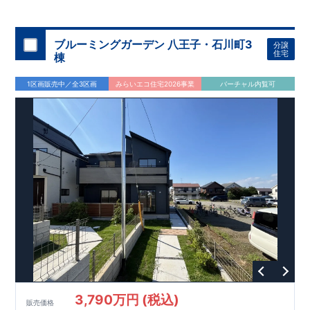
◇
ブルーミングガーデンのこだわり
◇
【全棟自社一貫体制】
・誰が、何をしたか。が明確だからこそ、お客様の安心に繋が
ります。
・設計、施工、営業が互いに協力しあい、最良のプラ
ブルーミングガーデン 八王子・石川町3
分譲
ンを提供いたします。
・東栄住宅では、お引渡し後最大
・不要な中間マージンを抑えることで、
10
回の無料定期点検と、
60
年
住宅
棟
コストダウンに努めています。
間の品質保証を実施。お引渡しからが本当のお付き合いだと考
【耐震等級3
取得】
・東栄住宅
の建物は、国が定めた耐震等級で
え、アフターサービスを外部の業者に委託せず、東栄住宅グル
3
を取得。建築基準法で定め
1区画販売中／全3区画
みらいエコ住宅2026事業
バーチャル内覧可
られた、｢数百年に一度発生する地震に対して、倒壊、崩壊しな
ープ「東栄ホームサービス株式会社」にて責任をもって対応い
い。｣という基準から、さらに
たします。
1.5
倍の耐震力を達成していま
す。
【住宅性能評価ダブル取得】
・設計住宅性能評価：建物
設計段階で、国が認めた第三者機関が評価しています。
・建設
住宅性能評価：評価を受けた図面通りに施工されているか、建
設までに、計
4
回のチェックが行われます。
図面や書類上だけ
でなく、現場の施工状況を検査した上で、品質を保証していま
す。
【充実のアフターサポート】
3,790万円 (税込)
販売価格