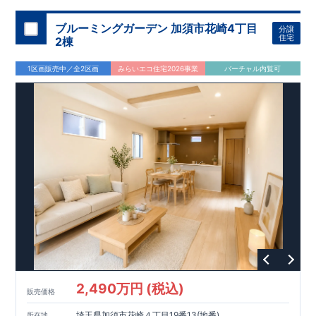
ブルーミングガーデン 加須市花崎4丁目
分譲
住宅
2棟
1区画販売中／全2区画
みらいエコ住宅2026事業
バーチャル内覧可
2,490万円 (税込)
販売価格
埼玉県加須市花崎４丁目19番13(地番)
所在地