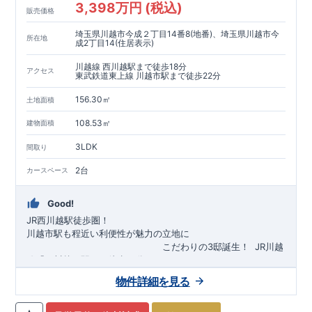
3,398万円 (税込)
販売価格
埼玉県川越市今成２丁目14番8(地番)、埼玉県川越市今
所在地
成2丁目14(住居表示)
川越線 西川越駅まで徒歩18分
アクセス
東武鉄道東上線 川越市駅まで徒歩22分
156.30㎡
土地面積
108.53㎡
建物面積
3LDK
間取り
2台
カースペース
Good!
JR西川越駅徒歩圏！
川越市駅も程近い利便性が魅力の立地に
​
こだわりの3邸誕生！
​
JR川越
線「
西川越
」駅まで徒歩18
分
​
​◆子育て環境良好！
​
今成小学校
自転車約6分（約1430ｍ）
まで徒歩9分、
富士見中学校
​ ​
物件詳細を見る
東武東上線「
まで徒歩24分！
川越市
​
幼稚園、保育園までは
」駅まで徒歩22
分
​
徒歩3分
圏内！
​
◆
広々とした敷地！
​
敷地は
34～40坪超
自転車約7分（約1740ｍ）
！
​
LDKは
16～19
帖
！
​