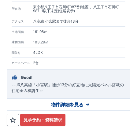
東京都八王子市石川町987番(地番)、八王子市石川町
所在地
987-1以下未定(住居表示)
八高線 小宮駅まで徒歩13分
アクセス
161.98㎡
土地面積
103.29㎡
建物面積
4LDK
間取り
2台
カースペース
Good!
～JR八高線「小宮駅」徒歩13分の好立地に太陽光パネル搭載の
住宅全３棟誕生～
物件詳細を見る
見学予約・資料請求