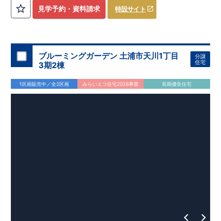
評価しております！ ​ 【
建設
住宅性能評価】
​
第三者機
見学予約・資料請求
特設サイト
関
​◆子育て環境良好！
により、建物完成までに
​
辻小学校
計4回
まで徒歩8分、
の検査が行われます！
内谷中学校
​
​ ◎こ
まで
の住宅の評価
徒歩9分！
​
幼稚園、保育園までは
​
国が定めた
耐震等級で最高の３
徒歩6分
圏内！
を取得！
​
◆
南東側6
地震
に強い
ｍ公道面！
住宅です！
​
陽光降りそそぐ明るい室内！
​
冬は暖かく夏は涼しくて快適♪ 省エネに
​
LDKは
16
帖
！
​
優れた
2（3）LDK
断熱等性能５
の間取りプラン採用！
を取得！
​ ​
その他項目も評価を受けてお
​
​◆こだわりの内装！
​
家
り、
族構成の変化に対応可能な可変型プラン！
性能に特化した
住宅です！
​
全居室
クローゼッ
ブルーミングガーデン 土浦市天川1丁目
分譲
ト付き！ ​
​◆充実した設備！
​
冬でも快適！LDK床暖房標準装
住宅
3期2棟
備♪
​
雨の日でも洗濯物が干せる
室内物干し
​
浴室乾燥暖房機
付き！
​
食洗機
付きシステムキッチン！
​
平日、休日 時間帯
1区画販売中／全2区画
みらいエコ住宅2026事業
長期優良住宅
問わずご案内可能です！
​
お気軽にお問い合わせください！
​
【お問い合わせ】TEL：
048-710-5571
(営業時間 9:30～
18:30 火水定休日)