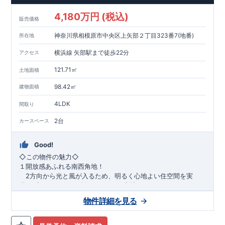
​​↓↓クリックで詳細ご紹介
4,180万円 (税込)
​◆耐震＋制震。
東栄セーフティーダンパー
標準装備◆
販売価格
​大きな揺れから家を守るだけではなく揺れそのものを軽減
神奈川県相模原市中央区上矢部２丁目323番7(地番)
所在地
​建築基準法に定められた、「数百年に一度発生する地震に対し
て、倒壊、崩壊しない」
横浜線 矢部駅まで徒歩22分
アクセス
​という基準から、さらに1.5倍の耐震力を達成しています。
121.71㎡
土地面積
注文住宅のような個性あふれる間取り、
​住宅品質を担保しながらも
コストパフォーマンスの高さ
がブル
98.42㎡
建物面積
ーミングガーデンの魅力です。
4LDK
間取り
「ここまでやってこの価格」
をぜひ体験してください。
2台
カースペース
Good!
​◇この物件の魅力◇
１開放感あふれる南西角地！
2方向から光と風が入るため、明るく心地よい住空間を実
現。プライバシーも確保しやすい好立地です♪
​２
自然と利便が両立するロケーション！
物件詳細を見る
最寄りの矢部駅まで徒歩22分で、駅利用も可能。生活施設や
公園も身近にあり、快適な新生活が始められます♪