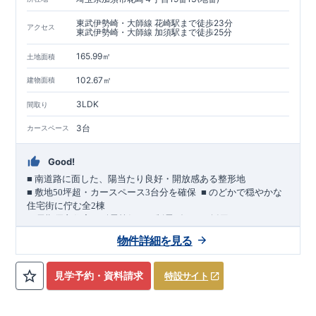
東武伊勢崎・大師線 花崎駅まで徒歩23分
アクセス
東武伊勢崎・大師線 加須駅まで徒歩25分
165.99㎡
土地面積
102.67㎡
建物面積
3LDK
間取り
3台
カースペース
Good!
■
南道路に面した、陽当たり良好・開放感ある整形地
​
■
敷地
50
坪超・カースペース
3
台分を確保
■
のどかで穏やかな
住宅街に佇む全
2
棟
（長期優良住宅／耐震等級３・制震ダンパー採用）
車道
7.0m
南道路
12.0m
（歩道含む・
）に面した、
開放感と陽当
物件詳細を見る
たりに恵まれた立地。
約
12m
超
南北に長い整形地を活かし、
建物南側には
の奥行きが
あり、
採光・通風・プライバシー性にも配慮した敷地計画で
見学予約・資料請求
特設サイト
す。
3
■
買物施設が徒歩圏内
・ローソン 徒歩
分
・ドラッグストアコ
スモス 徒歩約
10
分
・クスリのアオキ 徒歩約
10
分
・ビバモール