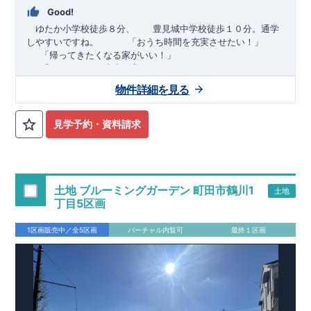
Good!
ゆたか小学校徒歩８分、 豊見城中学校徒歩１０分。通学
しやすいですね。
​ ​ ​ ​
「おうち時間を充実させたい！」
「帰ってきたくなる家がいい！」
「おしゃれなら建売住宅もありかも！」
物件詳細を見る
TEL:098-860-2201
（火・水曜日定休日、年末年始休み）
■
オプションではありません！全棟標準搭載
床下換気システ
見学予約・資料請求
ム・ガス衣類乾燥機・食洗器・宅配ボックス・玄関電子キー・
浴室換気乾燥機・防犯ガラス
■
１階廻りの構造材は
防腐・防蟻性
を確保するため、構造用集
成材に
ヒノキ
を使用しております！
土地 ブルーミングガーデン 町田市鶴川1
土地
■
長期優良住宅
もっと詳しく
「いい家を作って、きちんと手
丁目5区画
入れをして、長く大切に使う」という考え方の下、
国が定めた
7
つの厳しい技術基準をクリアした物件だけが認定を受けられる
1区画販売中／全5区画
バーチャル内覧可
最終１区画
長期優良住宅。
長期優良住宅として認定を受けるためには、国が定めた下記
7
つ
の技術基準をクリアする必要があります。東栄住宅は全棟でク
リア！①耐震性②劣化対策③維持管理性④住戸面積⑤省エネル
ギー性⑥居住環境⑦維持保全管理
そのほかの魅力として、住宅ローン金利優遇、固定資産税の減
税、中古市場での売却時にも有利です。
■
住宅性能評価ダブル
取得
もっと詳しく
「設計」と「建設」のダブルで性