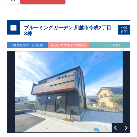
関
間取りプラン採用！
が評価しております！ ​ 【
​
​◆こだわりの内装！
建設
住宅性能評価】
​
2階洋室のうち一
​
第三
者機関
室は
開放的な勾配天井
により、建物完成までに
！
​
全居室
計4回
クローゼット付き！ ​ リビ
の検査が行われます！
​
​
◎この住宅の評価
ングはおしゃれな
​
折上天井
国が定めた
♪
​
​◆充実した設備！
耐震等級で最高の３
​
雨の日でも
を取得！
地震に強い
洗濯物が干せる
住宅です！
室内物干し
​
冬は暖かく夏は涼しくて快適♪ 省エ
​
浴室乾燥暖房機
付き！
​
食洗機
ネに優れた
付きシステムキッチン！
断熱等性能５
を取得！
​ ​
平日、休日 時間帯問わずご案内可
​ ​
その他項目も評価を受け
ブルーミングガーデン 川越市今成2丁目
分譲
ており、
能です！
性能に特化した
​
お気軽にお問い合わせください！
住宅です！
​
【お問い合わせ】
住宅
3棟
TEL：
048-710-5571
(営業時間 9:30～18:30 火水定休日)
1区画販売中／全3区画
みらいエコ住宅2026事業
バーチャル内覧可