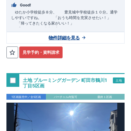
Good!
ゆたか小学校徒歩８分、 豊見城中学校徒歩１０分。通学
しやすいですね。
​ ​ ​ ​
「おうち時間を充実させたい！」
「帰ってきたくなる家がいい！」
「おしゃれなら建売住宅もありかも！」
物件詳細を見る
TEL:098-860-2201
（火・水曜日定休日、年末年始休み）
■
オプションではありません！全棟標準搭載
床下換気システ
見学予約・資料請求
ム・ガス衣類乾燥機・食洗器・宅配ボックス・玄関電子キー・
浴室換気乾燥機・防犯ガラス
■
１階廻りの構造材は
防腐・防蟻性
を確保するため、構造用集
成材に
ヒノキ
を使用しております！
土地 ブルーミングガーデン 町田市鶴川1
土地
■
長期優良住宅
もっと詳しく
「いい家を作って、きちんと手
丁目5区画
入れをして、長く大切に使う」という考え方の下、
国が定めた
7
つの厳しい技術基準をクリアした物件だけが認定を受けられる
1区画販売中／全5区画
バーチャル内覧可
最終１区画
長期優良住宅。
長期優良住宅として認定を受けるためには、国が定めた下記
7
つ
の技術基準をクリアする必要があります。東栄住宅は全棟でク
リア！①耐震性②劣化対策③維持管理性④住戸面積⑤省エネル
ギー性⑥居住環境⑦維持保全管理
そのほかの魅力として、住宅ローン金利優遇、固定資産税の減
税、中古市場での売却時にも有利です。
■
住宅性能評価ダブル
取得
もっと詳しく
「設計」と「建設」のダブルで性