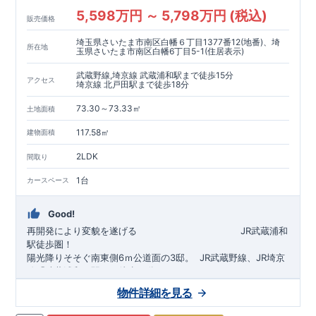
5,598万円 ～ 5,798万円 (税込)
販売価格
埼玉県さいたま市南区白幡６丁目1377番12(地番)、埼
所在地
玉県さいたま市南区白幡6丁目5-1(住居表示)
武蔵野線,埼京線 武蔵浦和駅まで徒歩15分
アクセス
埼京線 北戸田駅まで徒歩18分
73.30～73.33㎡
土地面積
117.58㎡
建物面積
2LDK
間取り
1台
カースペース
Good!
再開発により変貌を遂げる
​
JR武蔵浦和
駅徒歩圏！
陽光降りそそぐ南東側6ｍ公道面の3邸。
​
JR武蔵野線、JR埼京
線「
武蔵浦和
」駅まで徒歩15
分
​
自転車で約5分
物件詳細を見る
​◆設計・建設性能評価ｗ取得！
JR埼京線
「
北戸田
​
」駅まで徒歩18分​
◎性能評価とは
​​
​
【
設計
住
宅性能評価】
​
建物設計段階で、国が定めた
自転車で約6分
第三者機関
が