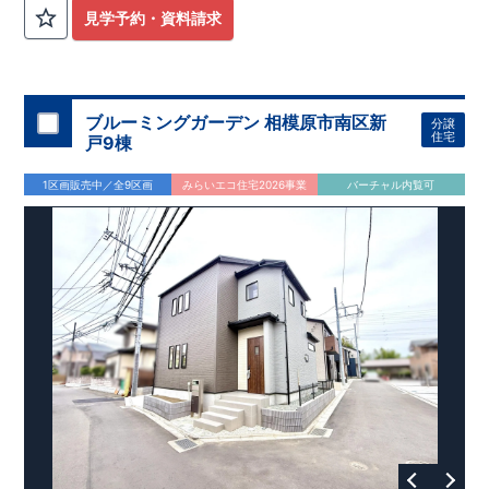
外から帰ってきたお子様も
お部屋を汚さず
に安心です♪
見学予約・資料請求
​・
キッチンには
食器洗い機完備
◎家事の
負担軽減
に！
・キッチン横に
パントリー付き♪
​・オープンサニタリーirodori採用！
​
段差のない
シームアンダーボウル仕様で
お手入れ簡単◎
​・主寝室には
アクセントクロス
使用♪
ブルーミングガーデン 相模原市南区新
分譲
住宅
戸9棟
​↓↓クリックで詳細ご紹介
◆充実の
アフターサポート
◆
1区画販売中／全9区画
みらいエコ住宅2026事業
バーチャル内覧可
​東栄住宅では、お引き渡し後最大4回の無料点検と、最長60年
間の品質保証を実施。
​お引き渡しからが本当のお付き合いだと考え、アフターサービ
スを外部の業者に委託せず、
​東栄住宅グループ「東栄ホームサービス株式会社」にて責任を
もって対応いたします。
​​↓↓クリックで詳細ご紹介
◆
長期優良住宅
【済】◆
​当物件は国から定められた7つの技術基準をクリアした認定住
宅！
​住宅ローンの金利優遇、税金面の優遇が得られるなどの、金銭
的メリットが大きいのも魅力です。
​東栄住宅はパワービルダーで所得数No.1です！