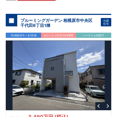
住宅用制震ダンパー/
東栄セーフティダンパー」
・
「地盤改良
工法/R-Evolve
パイル」
・
「宅地開発手法/
簡単に地図から消
せる道」
平日・休日ご内覧可能です！
○
第18
回キッズデザイン
賞
受賞
・
2024
年、東栄住宅
の新たな空間提案
ぜひお気軽にお問い合わせください♪
「マルチエント
ラ
ンス」
西宮営業所
が受賞いたしまし
TEL
：
0798-
ブルーミングガーデン 相模原市中央区
分譲
​
た！
38-1246
○
耐震等級最高
(
定休日：火・水・年末年始
等
級3
・数百年に一度の地震に耐える力
)
住宅
千代田6丁目1棟
の
1.5
倍の耐震性！
・さらに繰り返しの地震に強い
制震
ダンパ
ー
採用で安心！
○
BELS
・エコ住宅としての性能評価を全号棟
1区画販売中／全1区画
みらいエコ住宅2026事業
バーチャル内覧可
が取得しています！
○
住宅性能評価ダブ
ル
取得
・『設計』住
宅性能評価…建物設計段階で、国が認めた第三者機関が評価し
ております。
・『建設』住宅性能評価…評価を受けた図面通
りに施工されているか、建設までに計
4
回チェックが行われま
す。
3,490万円 (税込)