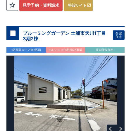
評価しております！ ​ 【
建設
住宅性能評価】
​
第三者機
見学予約・資料請求
特設サイト
関
​◆子育て環境良好！
により、建物完成までに
​
辻小学校
計4回
まで徒歩8分、
の検査が行われます！
内谷中学校
​
​ ◎こ
まで
の住宅の評価
徒歩9分！
​
幼稚園、保育園までは
​
国が定めた
耐震等級で最高の３
徒歩6分
圏内！
を取得！
​
◆
南東側6
地震
に強い
ｍ公道面！
住宅です！
​
陽光降りそそぐ明るい室内！
​
冬は暖かく夏は涼しくて快適♪ 省エネに
​
LDKは
16
帖
！
​
優れた
2（3）LDK
断熱等性能５
の間取りプラン採用！
を取得！
​ ​
その他項目も評価を受けてお
​
​◆こだわりの内装！
​
家
り、
族構成の変化に対応可能な可変型プラン！
性能に特化した
住宅です！
​
全居室
クローゼッ
ブルーミングガーデン 土浦市天川1丁目
分譲
ト付き！ ​
​◆充実した設備！
​
冬でも快適！LDK床暖房標準装
住宅
3期2棟
備♪
​
雨の日でも洗濯物が干せる
室内物干し
​
浴室乾燥暖房機
付き！
​
食洗機
付きシステムキッチン！
​
平日、休日 時間帯
1区画販売中／全2区画
みらいエコ住宅2026事業
長期優良住宅
問わずご案内可能です！
​
お気軽にお問い合わせください！
​
【お問い合わせ】TEL：
048-710-5571
(営業時間 9:30～
18:30 火水定休日)