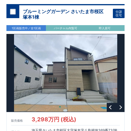
加須 徒歩
13
分
間取りのポイント
ブルーミングガーデン さいたま市桜区
分譲
LDK
約
19.5
帖
​陽当たりよく開放
■ 1
号棟
のゆとりあるリビング
住宅
塚本1棟
感があります。
■
共通
1区画販売中／全1区画
バーチャル内覧可
即入居可
・主寝室は将来仕切れる可変型プラン
・
2
階洋室
2
部屋にウォー
クインクローゼット設置
住宅設備のポイント
■
太陽光発電（フラットプラン）採用
月額サービス料
0
円で利用可
能
■
ホテルライクで実用的な洗面空間
（
オープンサニタリーirodori
/
詳細ページへ）
家計にやさしい住宅性能
■
長期優良住宅
住宅ローン控除額の優遇、
固定資産税の減額期間
延長など
税制面でのメリットが受けられます。
■
耐震等級
３
＋
制震ダンパー
建築基準法の
1.5
倍の耐震性。
地震保
険の割引（最大
50
％）対象です。
​ ​
​
現地のご案内・資料請求 受付中
■完成済みにつき、
実際の
​
​
建物・設備・間取りを
現地にてご確認いただけます。
ま
ずはお気軽にお問い合わせください。
3,298万円 (税込)
TEL
：
0120-44-1081
販売価格
（
9:30
～
18:30
／火水曜休み）
スマートフォンで見やすい特設サイトはこちら
埼玉県さいたま市桜区大字塚本字八島耕地369番73(地