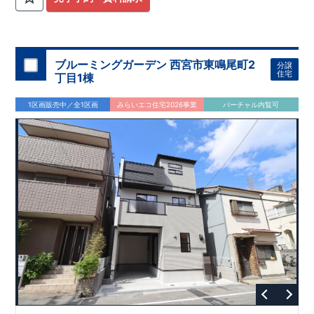
ブルーミングガーデン 西宮市東鳴尾町2
分譲
住宅
丁目1棟
1区画販売中／全1区画
みらいエコ住宅2026事業
バーチャル内覧可