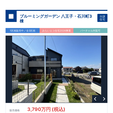
◇
ブルーミングガーデンのこだわり
◇
【全棟自社一貫体制】
・誰が、何をしたか。が明確だからこそ、お客様の安心に繋が
ります。
・設計、施工、営業が互いに協力しあい、最良のプラ
ブルーミングガーデン 八王子・石川町3
分譲
ンを提供いたします。
・東栄住宅では、お引渡し後最大
・不要な中間マージンを抑えることで、
10
回の無料定期点検と、
60
年
住宅
棟
コストダウンに努めています。
間の品質保証を実施。お引渡しからが本当のお付き合いだと考
【耐震等級3
取得】
・東栄住宅
の建物は、国が定めた耐震等級で
え、アフターサービスを外部の業者に委託せず、東栄住宅グル
3
を取得。建築基準法で定め
1区画販売中／全3区画
みらいエコ住宅2026事業
バーチャル内覧可
られた、｢数百年に一度発生する地震に対して、倒壊、崩壊しな
ープ「東栄ホームサービス株式会社」にて責任をもって対応い
い。｣という基準から、さらに
たします。
1.5
倍の耐震力を達成していま
す。
【住宅性能評価ダブル取得】
・設計住宅性能評価：建物
設計段階で、国が認めた第三者機関が評価しています。
・建設
住宅性能評価：評価を受けた図面通りに施工されているか、建
設までに、計
4
回のチェックが行われます。
図面や書類上だけ
でなく、現場の施工状況を検査した上で、品質を保証していま
す。
【充実のアフターサポート】
3,790万円 (税込)
販売価格