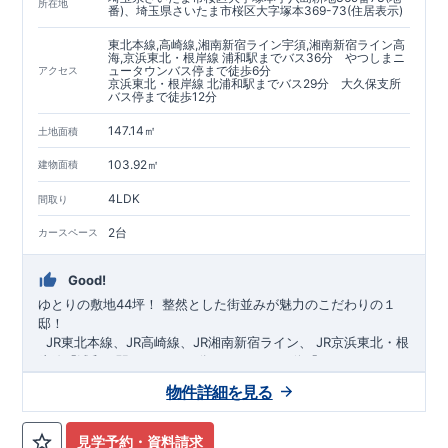
https://www.e-blooming.com/bukken/60075018/
所在地
番)、埼玉県さいたま市桜区大字塚本369-73(住居表示)
東北本線,高崎線,湘南新宿ライン宇須,湘南新宿ライン高
海,京浜東北・根岸線 浦和駅までバス36分 やつしまニ
ュータウンバス停まで徒歩6分
アクセス
京浜東北・根岸線 北浦和駅までバス29分 大久保支所
バス停まで徒歩12分
147.14㎡
土地面積
103.92㎡
建物面積
4LDK
間取り
2台
カースペース
Good!
ゆとりの敷地44坪！
​
整然とした街並みが魅力のこだわりの１
邸！
​ ​ ​
JR東北本線、JR高崎線、
JR湘南新宿ライン、
JR京浜東北・根
岸線「
浦和
」駅までバス36
分
バス停「
やつしまニュー
タウン
」まで徒歩6
分
​ ​
JR京浜東北・根岸線
「
北浦和
」駅までバ
物件詳細を見る
ス29
​◆子育て環境良好！
分
​
大久保小学校
バス停
まで徒歩12分、
「
大久保支所
大久保
」まで徒歩
中学
12分​
校
まで徒歩12分！
​
​◆設計・建設性能評価ｗ取得！
​
幼稚園、保育園までは
​
◎性能評価とは
徒歩20分
圏内！
​​
【
​
◆
設
計
広々とした敷地！
住宅性能評価】
​
​
敷地は
建物設計段階で、国が定めた
44坪超
！
​
LDKは
18
帖
！
​
第三者機
4LDK
の
見学予約・資料請求