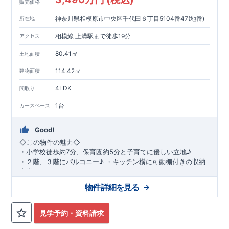
販売価格
神奈川県相模原市中央区千代田６丁目5104番47(地番)
所在地
相模線 上溝駅まで徒歩19分
アクセス
80.41㎡
土地面積
114.42㎡
建物面積
4LDK
間取り
1台
カースペース
Good!
◇
この物件の魅力
◇
・
小学校徒歩約
7
分、保育園約
5
分と子育てに優しい立地♪
・２階、３階にバルコニー♪
・キッチン横に可動棚付きの収納
完備。
・家族で過ごすこともできるワイドバルコニー完備。
◇
アクセ
物件詳細を見る
ス
◇
JR
相模線「上溝」駅
徒歩
19
分
◇
ロケーション
◇
・相模原市立星が丘小学校
徒歩
7
分
・オーケ
ー相模原店
徒歩
4
分
・業務スーパー相
見学予約・資料請求
模原店
徒歩
12
分
・やまうち医院 徒歩
4
分
・セブン
イレブン星ヶ丘店 徒歩
4
分