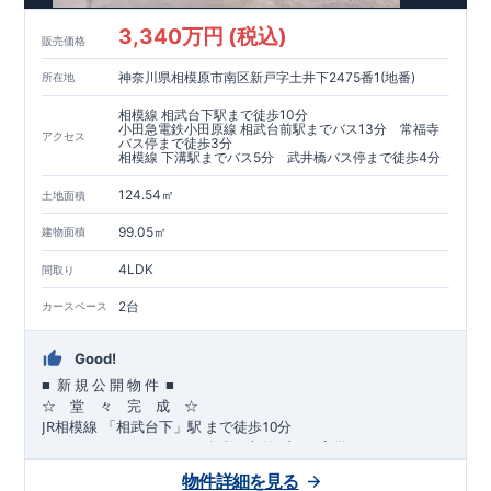
​​↓↓クリックで詳細ご紹介
3,340万円 (税込)
​◆耐震＋制震。
東栄セーフティーダンパー
標準装備◆
販売価格
​大きな揺れから家を守るだけではなく揺れそのものを軽減
神奈川県相模原市南区新戸字土井下2475番1(地番)
所在地
​建築基準法に定められた、「数百年に一度発生する地震に対し
て、倒壊、崩壊しない」
相模線 相武台下駅まで徒歩10分
​という基準から、さらに1.5倍の耐震力を達成しています。
小田急電鉄小田原線 相武台前駅までバス13分 常福寺
アクセス
バス停まで徒歩3分
相模線 下溝駅までバス5分 武井橋バス停まで徒歩4分
注文住宅のような個性あふれる間取り、
​住宅品質を担保しながらも
コストパフォーマンスの高さ
がブル
124.54㎡
土地面積
ーミングガーデンの魅力です。
「ここまでやってこの価格」
をぜひ体験してください。
99.05㎡
建物面積
4LDK
間取り
2台
カースペース
Good!
■
■
新
規
公
開
物
件
☆ 堂 々 完 成 ☆
JR
10
​
相模線
「相武台下」駅
まで
徒歩
分
,
☆
おすすめポイント
☆
[1]
多彩な収納プラン完備
★
【玄関土間収納】
物件詳細を見る
​​
スーツケースやベビーカーの収納にも便利
♪
【ウォークインク