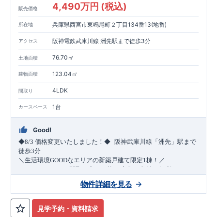
4,490万円 (税込)
販売価格
兵庫県西宮市東鳴尾町２丁目134番13(地番)
所在地
阪神電鉄武庫川線 洲先駅まで徒歩3分
アクセス
76.70㎡
土地面積
123.04㎡
建物面積
4LDK
間取り
1台
カースペース
Good!
​
◆8/3
価格変更いたしました！◆
阪神武庫川線
「洲先」
駅まで
​
徒歩
3
分
＼生活環境
GOOD
なエリアの新築戸建て限定1棟！／
・4
LDK
→5
LDK
へ
間取り変更可能
・衣類の収納に便利な
ウォー
クインクローゼット
・2部屋から行き来できる
続きバルコニー
物件詳細を見る
・デザインと機能性を兼ね備えた
オープンサニタリー
irodori
・
​
リビング全体を見渡せる
・網戸
11万円
(
税込
)
で設置可能！
対面キッチン
（オプション）
・お買い物施設（関西ス
​
ーパー）
↓クリックすると特設ページにジャンプします↓
徒歩10分
(
約787ｍ
)
見学予約・資料請求
2024
年グッドデザイン賞
3
プロジェクト同時受賞
○
・
「木造