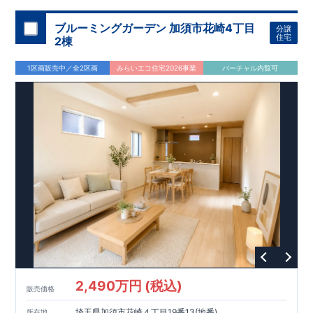
ブルーミングガーデン 加須市花崎4丁目
分譲
住宅
2棟
1区画販売中／全2区画
みらいエコ住宅2026事業
バーチャル内覧可
2,490万円 (税込)
販売価格
埼玉県加須市花崎４丁目19番13(地番)
所在地