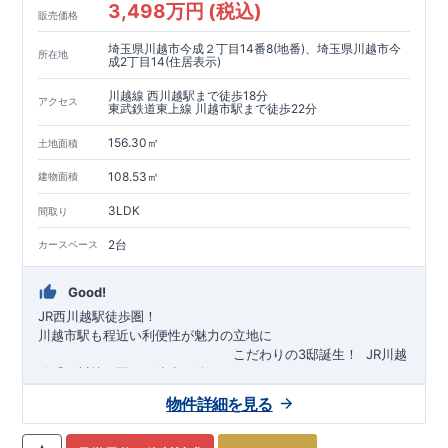
3,498万円 (税込)
販売価格
埼玉県川越市今成２丁目14番8(地番)、埼玉県川越市今
所在地
成2丁目14(住居表示)
川越線 西川越駅まで徒歩18分
アクセス
東武鉄道東上線 川越市駅まで徒歩22分
156.30㎡
土地面積
108.53㎡
建物面積
3LDK
間取り
2台
カースペース
Good!
JR西川越駅徒歩圏！
川越市駅も程近い利便性が魅力の立地に
​
こだわりの3邸誕生！
​
JR川越
線「
西川越
」駅まで徒歩18
分
​
​◆子育て環境良好！
​
今成小学校
自転車約6分（約1430ｍ）
まで徒歩9分、
富士見中学校
​ ​
物件詳細を見る
東武東上線「
まで徒歩24分！
川越市
​
幼稚園、保育園までは
」駅まで徒歩22
分
​
徒歩3分
圏内！
​
◆
広々とした敷地！
​
敷地は
34～40坪超
自転車約7分（約1740ｍ）
！
​
LDKは
16～19
帖
！
​