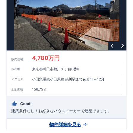
能を評価されています！図面を第三者機関へ提出します。外部
■
当社こだわりの空間アイディアを
ショート動画
で
評価委員が建設中に
ご紹介しています。
3
回、竣工時に
ここをクリッ
1
回の現場検査が行われま
ク
す。構造の安定、劣化の軽減、維持管理への配慮、温熱環境・
エネルギー消費量（断熱等性能）の必須
4
分野、空気環境で、最
高等級取得！
■
耐震等級
3
もっと詳しく
東栄住宅の建物
は、国が定めた耐震最高等級
3
を取得。建築基準法に定められ
た、｢数百年に一度発生する地震に対して、倒壊、崩壊しない｣
という基準から、さらに
1.5
倍の耐震力を達成しています。
■
耐
風等級
2
災害時の損傷の受けにくさを評価されています。建築
基準法に定められている暴風による力（
500
年に
1
度）のさらに
4,780万円
販売価格
1.2
倍の暴風に対しても損傷を生じないことで耐風最高等級
2
を
取得しています。
■
自社一貫体制
もっと詳しく
東栄住宅は土
東京都町田市鶴川１丁目8番6
所在地
地の仕入れ、設計、施工、販売、メンテナンスまで、すべての
プロセスに携わっています。
■
アフターサポート
もっ
小田急電鉄小田原線 鶴川駅まで徒歩11～12分
アクセス
と詳しく
快適に暮らすことができる住宅の品質を長期にわたり
維持するには、定期的な点検を実施することが重要です。
最大
156.75㎡
土地面積
60
年間の保証制度がございます。もちろん、定期点検以外でも
万一不具合が発生した際は対応いたします。
Good!
建築条件なし！​お好きなハウスメーカーで建築できます。
物件詳細を見る