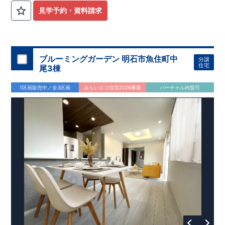
見学予約・資料請求
ブルーミングガーデン 明石市魚住町中
分譲
住宅
尾3棟
1区画販売中／全3区画
みらいエコ住宅2026事業
バーチャル内覧可