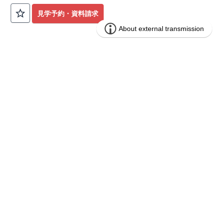
公園も身近にあり、快適な新生活が始められます♪
見学予約・資料請求
​◇アクセス◇
​・JR横浜線「矢部」駅まで徒歩22分
◇ロケーション◇
・相模原市立大野北小学校 徒歩22分
ブルーミングガーデン 豊田市山之手9丁
分譲
・コープときわ店 徒歩9分
住宅
目1棟
・フードワン淵野辺店 徒歩20分
​・セブンイレブン町田常盤店 徒歩11分
1区画販売中／全1区画
みらいエコ住宅2026事業
バーチャル内覧可
◇ブルーミングガーデンのこだわり◇
【全棟自社一貫体制】
・誰が、何をしたか。が明確だからこそ、お客様の安心に繋が
ります。
・設計、施工、営業が互いに協力しあい、最良のプランを提供
いたします。
・不要な中間マージンを抑えることで、コストダウンに努めて
います。
【耐震等級3取得】
・東栄住宅の建物は、国が定めた耐震等級で最高の3を取得。
建築基準法で定められた、｢数百年に一度発生する地震に対し
て、倒壊、崩壊しない。｣という基準から、さらに1.5倍の耐震
力を達成しています。
【住宅性能評価ダブル取得】
・設計住宅性能評価：建物設計段階で、国が認めた第三者機関