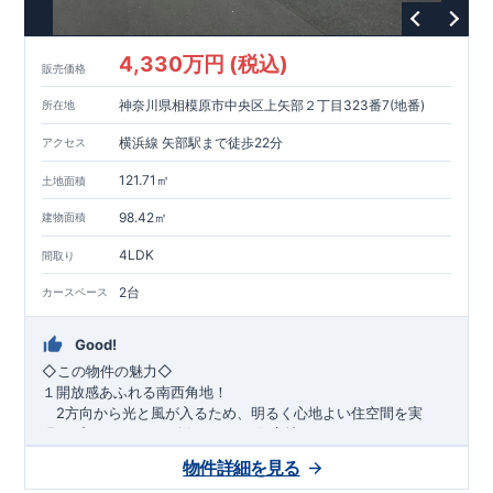
1200m
15
​
店 約
（徒歩
分）
たからやフレサ磯部店 約
1400m
18
【その他施設】
（徒歩
分）
550m
7
​
根岸台公園 約
（徒歩
分）
下磯部東子どもの広場 約
4,330万円 (税込)
757m
10
​
772m
10
​
販売価格
（徒歩
分）
新戸診療所 約
（徒歩
分）
相模原
900m
12
​
磯部郵便局 約
（徒歩
分）
磯部クリニック 約
神奈川県相模原市中央区上矢部２丁目323番7(地番)
所在地
948m
12
​
■
東栄住宅の家作り■
（徒歩
分）
■
ブルーミングガーデンのこだわり
■
​↑
↑ ​
■
​
各タイトルをクリック
長期優良住宅取得
【国が定めた７つ
横浜線 矢部駅まで徒歩22分
アクセス
​
​
の技術基準をクリア
☆
】
１
耐久性
/
２劣化対策
/
３維持管理性
４
住宅面積
/
５省エネルギー性
/
６
居住環境
/
７
維持保全管理
121.71㎡
土地面積
​
■
住宅性能評価ダブル取得
スマートフォンで見やすい特設サイ
​
トはこちら
★
物件のご案内は、
事前予約
が
オススメ
です
☆
98.42㎡
建物面積
​
​
スムーズにご案内が可能
♪
お気軽にお問い合わせください
♪
お
4LDK
TEL:0120-07-1081​
間取り
​
​
問い合わせお待ちしております
☆
※
未完成の
場合は、現地確認の他に
近くにある同仕様の完成物件をご案内
2台
カースペース
致します。
Good!
​◇この物件の魅力◇
１開放感あふれる南西角地！
2方向から光と風が入るため、明るく心地よい住空間を実
現。プライバシーも確保しやすい好立地です♪
​２
自然と利便が両立するロケーション！
物件詳細を見る
最寄りの矢部駅まで徒歩22分で、駅利用も可能。生活施設や