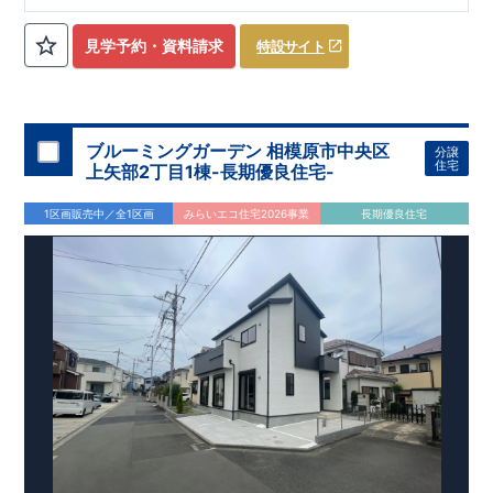
ローゼット】
私服通勤でお洋服をたくさんお持ちの方や、
流行ファッション
見学予約・資料請求
特設サイト
​​
がお好きな方にもおすすめ
♪
【全居室クローゼット完備】
​​
お子様のお洋服の収納にも困らない
☆
【２階の廊下収納】
​
生活感の出る掃除機や、
日用品などのアイテムを目隠し収納が
​​
​
できる
♪
【床下収納】
【大容量シューズクローゼット】
などの、あったらうれしい収納完備
☆
ブルーミングガーデン 相模原市中央区
分譲
,
[2]
対面キッチンには、食洗器搭載
★
住宅
上矢部2丁目1棟-長期優良住宅-
”
”
配膳・後片付け
が便利な
対面キッチン
には、
生活感を感じさせない
ビルトイン食洗器
を搭載
1区画販売中／全1区画
みらいエコ住宅2026事業
長期優良住宅
,
[4]
上部吹抜け
明るく開放的な空間を演出
♪
◎
暮らしに寄り添う住環境
◎
～徒歩圏内～
教育環境
／コンビニ
/
ドラッグストア
／
公園
■周辺環境■
【教育施設】
593m
8
​
せんだん保育園 約
（徒歩
分）
新磯保育園 約
784m
10
715m
9
​
​相陽中
（徒歩
分）
新磯小学校 約
（徒歩
分）
学
m
25
​
校 約2000
（徒歩
分）
【買い物施設】
556m
7
​
ローソン相模原磯部店 約
（徒歩
分）
ファミリーマート
1100m
4
​
座間一丁目店 約
（徒歩
1
分）
ドラッグセイムス座間