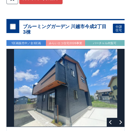
関
間取りプラン採用！
が評価しております！ ​ 【
​
​◆こだわりの内装！
建設
住宅性能評価】
​
2階洋室のうち一
​
第三
者機関
室は
開放的な勾配天井
により、建物完成までに
！
​
全居室
計4回
クローゼット付き！ ​ リビ
の検査が行われます！
​
​
◎この住宅の評価
ングはおしゃれな
​
折上天井
国が定めた
♪
​
​◆充実した設備！
耐震等級で最高の３
​
雨の日でも
を取得！
地震に強い
洗濯物が干せる
住宅です！
室内物干し
​
冬は暖かく夏は涼しくて快適♪ 省エ
​
浴室乾燥暖房機
付き！
​
食洗機
ネに優れた
付きシステムキッチン！
断熱等性能５
を取得！
​ ​
平日、休日 時間帯問わずご案内可
​ ​
その他項目も評価を受け
ブルーミングガーデン 川越市今成2丁目
分譲
ており、
能です！
性能に特化した
​
お気軽にお問い合わせください！
住宅です！
​
【お問い合わせ】
住宅
3棟
TEL：
048-710-5571
(営業時間 9:30～18:30 火水定休日)
1区画販売中／全3区画
みらいエコ住宅2026事業
バーチャル内覧可