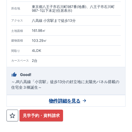
東京都八王子市石川町987番(地番)、八王子市石川町
所在地
987-1以下未定(住居表示)
八高線 小宮駅まで徒歩13分
アクセス
161.98㎡
土地面積
103.29㎡
建物面積
4LDK
間取り
2台
カースペース
Good!
～JR八高線「小宮駅」徒歩13分の好立地に太陽光パネル搭載の
住宅全３棟誕生～
物件詳細を見る
見学予約・資料請求