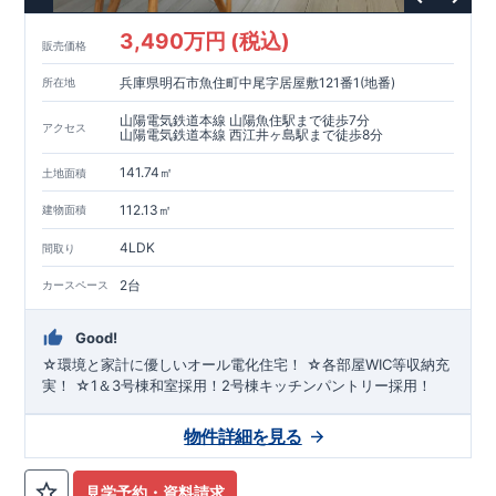
3,490万円 (税込)
販売価格
兵庫県明石市魚住町中尾字居屋敷121番1(地番)
所在地
山陽電気鉄道本線 山陽魚住駅まで徒歩7分
アクセス
山陽電気鉄道本線 西江井ヶ島駅まで徒歩8分
141.74㎡
土地面積
112.13㎡
建物面積
4LDK
間取り
2台
カースペース
Good!
☆環境と家計に優しいオール電化住宅！ ☆各部屋WIC等収納充
実！ ☆1＆3号棟和室採用！2号棟キッチンパントリー採用！
物件詳細を見る
見学予約・資料請求