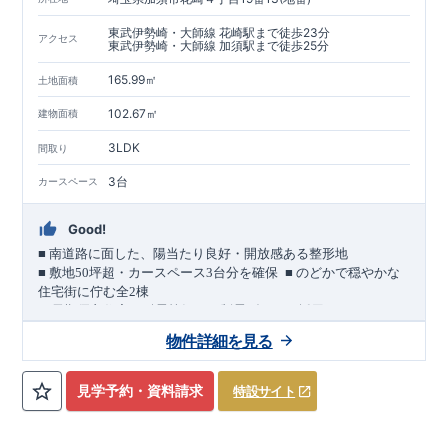
東武伊勢崎・大師線 花崎駅まで徒歩23分
アクセス
東武伊勢崎・大師線 加須駅まで徒歩25分
165.99㎡
土地面積
102.67㎡
建物面積
3LDK
間取り
3台
カースペース
Good!
■
南道路に面した、陽当たり良好・開放感ある整形地
​
■
敷地
50
坪超・カースペース
3
台分を確保
■
のどかで穏やかな
住宅街に佇む全
2
棟
（長期優良住宅／耐震等級３・制震ダンパー採用）
車道
7.0m
南道路
12.0m
（歩道含む・
）に面した、
開放感と陽当
物件詳細を見る
たりに恵まれた立地。
約
12m
超
南北に長い整形地を活かし、
建物南側には
の奥行きが
あり、
採光・通風・プライバシー性にも配慮した敷地計画で
見学予約・資料請求
特設サイト
す。
3
■
買物施設が徒歩圏内
・ローソン 徒歩
分
・ドラッグストアコ
スモス 徒歩約
10
分
・クスリのアオキ 徒歩約
10
分
・ビバモール