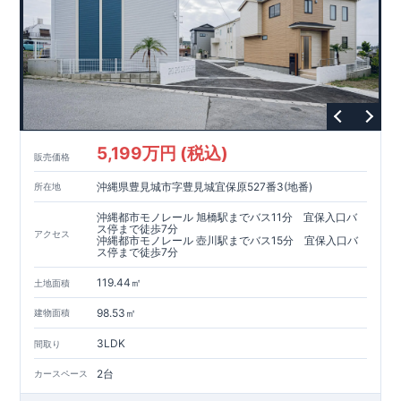
5,199万円 (税込)
販売価格
沖縄県豊見城市字豊見城宜保原527番3(地番)
所在地
沖縄都市モノレール 旭橋駅までバス11分 宜保入口バ
ス停まで徒歩7分
アクセス
沖縄都市モノレール 壺川駅までバス15分 宜保入口バ
ス停まで徒歩7分
119.44㎡
土地面積
98.53㎡
建物面積
3LDK
間取り
2台
カースペース