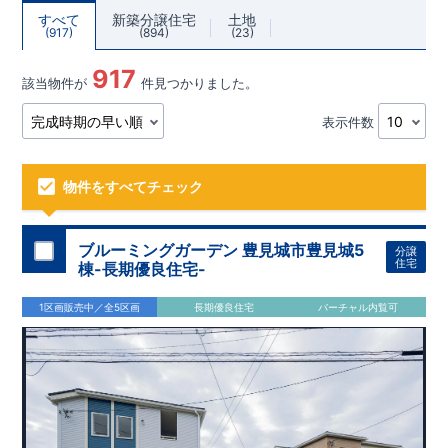
すべて
新築分譲住宅
土地
917
894
23
917
該当物件が
件見つかりました。
表示件数
物件をすべてチェック
ブルーミングガーデン 豊見城市豊見城5
分譲
住宅
棟-長期優良住宅-
1区画販売中／全5区画
長期優良住宅
バーチャル内覧可