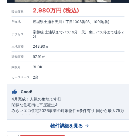
2,980万円 (税込)
販売価格
茨城県土浦市天川１丁目1008番98、109(地番)
所在地
常磐線 土浦駅までバス19分 天川東口バス停まで徒歩2
アクセス
分
243.90㎡
土地面積
97.91㎡
建物面積
3LDK
間取り
2台
カースペース
Good!
4月完成！人気の角地です◎
閑静な住宅街に平屋誕生♪
​みらいエコ住宅2026事業の対象物件※条件有り
​
国
から最大75万
円の補助金が得られます！
​※補助金額より事務手数料として99000 円（税込）及び振込手
物件詳細を見る
数料が差し引かれます。
★魅力的な間取り★
​・
玄関から
直接洗面所・浴室
へアクセスで
きる動線の為、