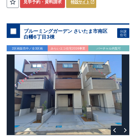
​
3（4）
​◆設計・建設性能評価ｗ取得！
LDK～4LDK
の間取りプラン採用！
​
◎性能評価とは
​
​◆こだわりの内
​​
【
設計
見学予約・資料請求
特設サイト
住宅性能評価】
装！
​
2階洋室のうち一室は
​
建物設計段階で、国が定めた
開放的な勾配天井
！
​
全居室
第三者機関
クロ
が評価しております！ ​ 【
ーゼット付き！ ​ リビングはおしゃれな
建設
住宅性能評価】
折上天井
​
♪
​
​◆充実し
第三者
機関
た設備！
により、建物完成までに
​
雨の日でも洗濯物が干せる
計4回
の検査が行われます！
室内物干し
​
浴室乾燥
​
​ ◎
この住宅の評価
暖房機
付き！
​
​
国が定めた
食洗機
付きシステムキッチン！
耐震等級で最高の３
​
平日、休日
を取得！
地
震に強い
時間帯問わずご案内可能です！
住宅です！
​
冬は暖かく夏は涼しくて快適♪ 省エネ
​
お気軽にお問い合わせくださ
ブルーミングガーデン さいたま市南区
分譲
に優れた
い！
​
【お問い合わせ】TEL：
断熱等性能５
を取得！
048-710-5571
​ ​
その他項目も評価を受けて
(営業時間 9:30～
住宅
白幡6丁目3棟
おり、
18:30 火水定休日)
性能に特化した
住宅です！
2区画販売中／全3区画
みらいエコ住宅2026事業
バーチャル内覧可