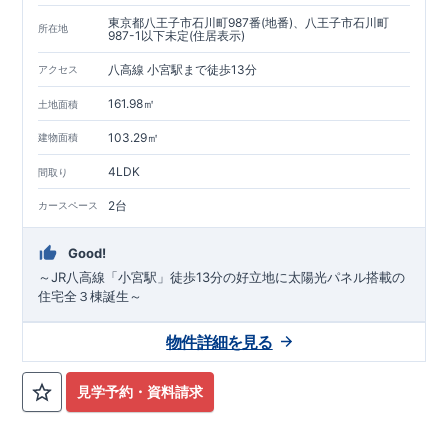
東京都八王子市石川町987番(地番)、八王子市石川町
所在地
987-1以下未定(住居表示)
八高線 小宮駅まで徒歩13分
アクセス
161.98㎡
土地面積
103.29㎡
建物面積
4LDK
間取り
2台
カースペース
Good!
～JR八高線「小宮駅」徒歩13分の好立地に太陽光パネル搭載の
住宅全３棟誕生～
物件詳細を見る
見学予約・資料請求