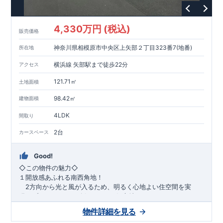
1200m
15
​
店 約
（徒歩
分）
たからやフレサ磯部店 約
1400m
18
【その他施設】
（徒歩
分）
550m
7
​
根岸台公園 約
（徒歩
分）
下磯部東子どもの広場 約
4,330万円 (税込)
757m
10
​
772m
10
​
販売価格
（徒歩
分）
新戸診療所 約
（徒歩
分）
相模原
900m
12
​
磯部郵便局 約
（徒歩
分）
磯部クリニック 約
神奈川県相模原市中央区上矢部２丁目323番7(地番)
所在地
948m
12
​
■
東栄住宅の家作り■
（徒歩
分）
■
ブルーミングガーデンのこだわり
■
​↑
↑ ​
■
​
各タイトルをクリック
長期優良住宅取得
【国が定めた７つ
横浜線 矢部駅まで徒歩22分
アクセス
​
​
の技術基準をクリア
☆
】
１
耐久性
/
２劣化対策
/
３維持管理性
４
住宅面積
/
５省エネルギー性
/
６
居住環境
/
７
維持保全管理
121.71㎡
土地面積
​
■
住宅性能評価ダブル取得
スマートフォンで見やすい特設サイ
​
トはこちら
★
物件のご案内は、
事前予約
が
オススメ
です
☆
98.42㎡
建物面積
​
​
スムーズにご案内が可能
♪
お気軽にお問い合わせください
♪
お
4LDK
TEL:0120-07-1081​
間取り
​
​
問い合わせお待ちしております
☆
※
未完成の
場合は、現地確認の他に
近くにある同仕様の完成物件をご案内
2台
カースペース
致します。
Good!
​◇この物件の魅力◇
１開放感あふれる南西角地！
2方向から光と風が入るため、明るく心地よい住空間を実
現。プライバシーも確保しやすい好立地です♪
​２
自然と利便が両立するロケーション！
物件詳細を見る
最寄りの矢部駅まで徒歩22分で、駅利用も可能。生活施設や