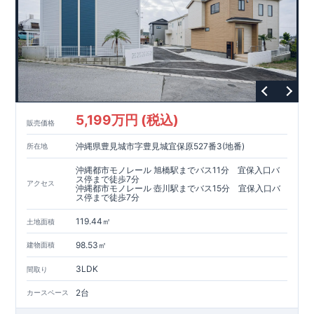
5,199万円 (税込)
販売価格
沖縄県豊見城市字豊見城宜保原527番3(地番)
所在地
沖縄都市モノレール 旭橋駅までバス11分 宜保入口バ
ス停まで徒歩7分
アクセス
沖縄都市モノレール 壺川駅までバス15分 宜保入口バ
ス停まで徒歩7分
119.44㎡
土地面積
98.53㎡
建物面積
3LDK
間取り
2台
カースペース