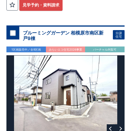
外から帰ってきたお子様も
お部屋を汚さず
に安心です♪
見学予約・資料請求
​・
キッチンには
食器洗い機完備
◎家事の
負担軽減
に！
・キッチン横に
パントリー付き♪
​・オープンサニタリーirodori採用！
​
段差のない
シームアンダーボウル仕様で
お手入れ簡単◎
​・主寝室には
アクセントクロス
使用♪
ブルーミングガーデン 相模原市南区新
分譲
住宅
戸9棟
​↓↓クリックで詳細ご紹介
◆充実の
アフターサポート
◆
1区画販売中／全9区画
みらいエコ住宅2026事業
バーチャル内覧可
​東栄住宅では、お引き渡し後最大4回の無料点検と、最長60年
間の品質保証を実施。
​お引き渡しからが本当のお付き合いだと考え、アフターサービ
スを外部の業者に委託せず、
​東栄住宅グループ「東栄ホームサービス株式会社」にて責任を
もって対応いたします。
​​↓↓クリックで詳細ご紹介
◆
長期優良住宅
【済】◆
​当物件は国から定められた7つの技術基準をクリアした認定住
宅！
​住宅ローンの金利優遇、税金面の優遇が得られるなどの、金銭
的メリットが大きいのも魅力です。
​東栄住宅はパワービルダーで所得数No.1です！