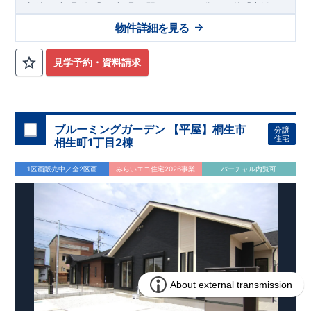
12
​
​
相鉄いずみ野
線
「いずみ野」駅
まで
バス
分
バス停「上飯
10
11
​
​
田」まで徒歩
分
「いずみ中央」駅
まで
バス
分
バス停「上
物件詳細を見る
8
飯田車庫」まで徒歩
分
,
​
☆
おすすめポイント
☆
[1]
多彩な収納プラン完備
★
​
【玄関土間収納】
スーツケースやベビーカーの収納にも便利
♪
見学予約・資料請求
​
【ウォークインクローゼット】
私服通勤でお洋服をたくさんお
​
持ちの方や、
流行ファッションがお好きな方にもおすすめ
♪
​
【全居室クローゼット完備】
お子様のお洋服の収納にも困らな
い
☆
​
​
【２階の廊下収納】
生活感の出る掃除機や、
日用品などのア
ブルーミングガーデン 【平屋】桐生市
分譲
イテムを目隠し収納ができる
♪
住宅
相生町1丁目2棟
​
​
【床下収納】
【大容量シューズクローゼット】
などの、あ
ったら嬉しい収納完備
☆
1区画販売中／全2区画
みらいエコ住宅2026事業
バーチャル内覧可
,
”
”
​
[2]
対面キッチンには、食洗器搭載
★
配膳・後片付け
が便利な
​
対面キッチン
には、
生活感を感じさせない
ビルトイン食洗器
を
搭載
,
​
[3]
浴室暖房乾燥機
雨の日や花粉の時期のお洗濯も安心！！
,
​
[4]
インナーバルコニー
広々インナーバルコニーは天候に左右
されずに利用可能♪
,
​
​
[5]
折上げ天井
主寝室には間接照明付折上天井仕上げで
ワンラ
ンク上の空間を演出♪
​
​
◎
暮らしに寄り添う住環境
◎
～徒歩圏内～
教育環境
／コンビ
​
​
ニ
/
ドラッグストア
／
公園
■周辺環境■
【教育施設】
715m
9
​
上和田小学校 約
（徒歩
分）
上和田中学校 約