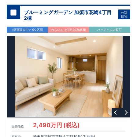
ブルーミングガーデン 加須市花崎4丁目
分譲
住宅
2棟
1区画販売中／全2区画
みらいエコ住宅2026事業
バーチャル内覧可
2,490万円 (税込)
販売価格
埼玉県加須市花崎４丁目19番13(地番)
所在地