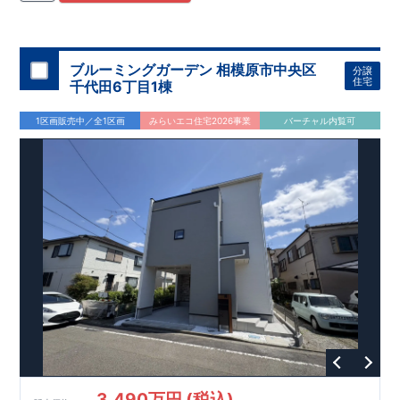
住宅用制震ダンパー/
東栄セーフティダンパー」
・
「地盤改良
工法/R-Evolve
パイル」
・
「宅地開発手法/
簡単に地図から消
せる道」
平日・休日ご内覧可能です！
○
第18
回キッズデザイン
賞
受賞
・
2024
年、東栄住宅
の新たな空間提案
ぜひお気軽にお問い合わせください♪
「マルチエント
ラ
ンス」
西宮営業所
が受賞いたしまし
TEL
：
0798-
ブルーミングガーデン 相模原市中央区
分譲
​
た！
38-1246
○
耐震等級最高
(
定休日：火・水・年末年始
等
級3
・数百年に一度の地震に耐える力
)
住宅
千代田6丁目1棟
の
1.5
倍の耐震性！
・さらに繰り返しの地震に強い
制震
ダンパ
ー
採用で安心！
○
BELS
・エコ住宅としての性能評価を全号棟
1区画販売中／全1区画
みらいエコ住宅2026事業
バーチャル内覧可
が取得しています！
○
住宅性能評価ダブ
ル
取得
・『設計』住
宅性能評価…建物設計段階で、国が認めた第三者機関が評価し
ております。
・『建設』住宅性能評価…評価を受けた図面通
りに施工されているか、建設までに計
4
回チェックが行われま
す。
3,490万円 (税込)