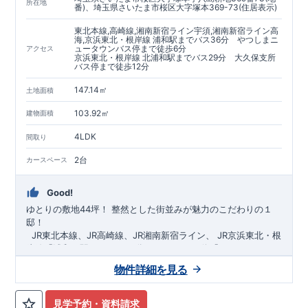
https://www.e-blooming.com/bukken/60075018/
所在地
番)、埼玉県さいたま市桜区大字塚本369-73(住居表示)
東北本線,高崎線,湘南新宿ライン宇須,湘南新宿ライン高
海,京浜東北・根岸線 浦和駅までバス36分 やつしまニ
ュータウンバス停まで徒歩6分
アクセス
京浜東北・根岸線 北浦和駅までバス29分 大久保支所
バス停まで徒歩12分
147.14㎡
土地面積
103.92㎡
建物面積
4LDK
間取り
2台
カースペース
Good!
ゆとりの敷地44坪！
​
整然とした街並みが魅力のこだわりの１
邸！
​ ​ ​
JR東北本線、JR高崎線、
JR湘南新宿ライン、
JR京浜東北・根
岸線「
浦和
」駅までバス36
分
バス停「
やつしまニュー
タウン
」まで徒歩6
分
​ ​
JR京浜東北・根岸線
「
北浦和
」駅までバ
物件詳細を見る
ス29
​◆子育て環境良好！
分
​
大久保小学校
バス停
まで徒歩12分、
「
大久保支所
大久保
」まで徒歩
中学
12分​
校
まで徒歩12分！
​
​◆設計・建設性能評価ｗ取得！
​
幼稚園、保育園までは
​
◎性能評価とは
徒歩20分
圏内！
​​
【
​
◆
設
計
広々とした敷地！
住宅性能評価】
​
​
敷地は
建物設計段階で、国が定めた
44坪超
！
​
LDKは
18
帖
！
​
第三者機
4LDK
の
見学予約・資料請求