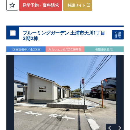
評価しております！ ​ 【
建設
住宅性能評価】
​
第三者機
見学予約・資料請求
特設サイト
関
​◆子育て環境良好！
により、建物完成までに
​
辻小学校
計4回
まで徒歩8分、
の検査が行われます！
内谷中学校
​
​ ◎こ
まで
の住宅の評価
徒歩9分！
​
幼稚園、保育園までは
​
国が定めた
耐震等級で最高の３
徒歩6分
圏内！
を取得！
​
◆
南東側6
地震
に強い
ｍ公道面！
住宅です！
​
陽光降りそそぐ明るい室内！
​
冬は暖かく夏は涼しくて快適♪ 省エネに
​
LDKは
16
帖
！
​
優れた
2（3）LDK
断熱等性能５
の間取りプラン採用！
を取得！
​ ​
その他項目も評価を受けてお
​
​◆こだわりの内装！
​
家
り、
族構成の変化に対応可能な可変型プラン！
性能に特化した
住宅です！
​
全居室
クローゼッ
ブルーミングガーデン 土浦市天川1丁目
分譲
ト付き！ ​
​◆充実した設備！
​
冬でも快適！LDK床暖房標準装
住宅
3期2棟
備♪
​
雨の日でも洗濯物が干せる
室内物干し
​
浴室乾燥暖房機
付き！
​
食洗機
付きシステムキッチン！
​
平日、休日 時間帯
1区画販売中／全2区画
みらいエコ住宅2026事業
長期優良住宅
問わずご案内可能です！
​
お気軽にお問い合わせください！
​
【お問い合わせ】TEL：
048-710-5571
(営業時間 9:30～
18:30 火水定休日)