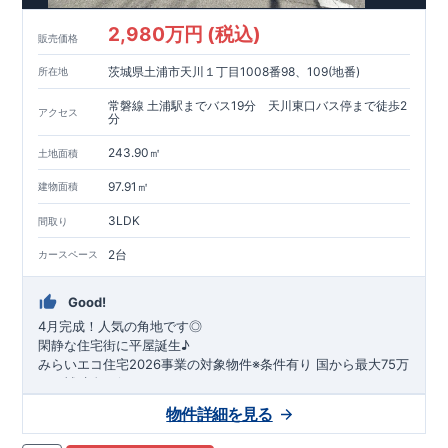
2,980万円 (税込)
販売価格
茨城県土浦市天川１丁目1008番98、109(地番)
所在地
常磐線 土浦駅までバス19分 天川東口バス停まで徒歩2
アクセス
分
243.90㎡
土地面積
97.91㎡
建物面積
3LDK
間取り
2台
カースペース
Good!
4月完成！人気の角地です◎
閑静な住宅街に平屋誕生♪
​みらいエコ住宅2026事業の対象物件※条件有り
​
国
から最大75万
円の補助金が得られます！
​※補助金額より事務手数料として99000 円（税込）及び振込手
物件詳細を見る
数料が差し引かれます。
★魅力的な間取り★
​・
玄関から
直接洗面所・浴室
へアクセスで
きる動線の為、