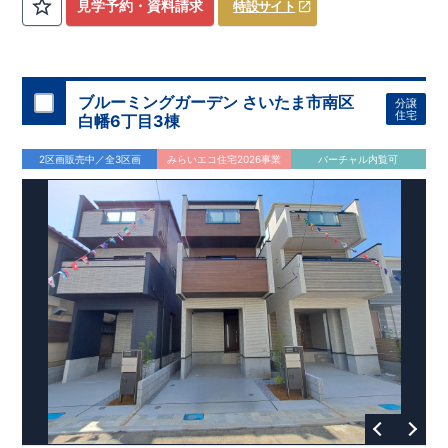
​
3（4）
​◆設計・建設性能評価ｗ取得！
LDK～4LDK
の間取りプラン採用！
​
◎性能評価とは
​
​◆こだわりの内
​​
【
設計
見学予約・資料請求
特設サイト
住宅性能評価】
装！
​
2階洋室のうち一室は
​
建物設計段階で、国が定めた
開放的な勾配天井
！
​
全居室
第三者機関
クロ
が評価しております！ ​ 【
ーゼット付き！ ​ リビングはおしゃれな
建設
住宅性能評価】
折上天井
​
♪
​
​◆充実し
第三者
機関
た設備！
により、建物完成までに
​
雨の日でも洗濯物が干せる
計4回
の検査が行われます！
室内物干し
​
浴室乾燥
​
​ ◎
この住宅の評価
暖房機
付き！
​
​
国が定めた
食洗機
付きシステムキッチン！
耐震等級で最高の３
​
平日、休日
を取得！
地
震に強い
時間帯問わずご案内可能です！
住宅です！
​
冬は暖かく夏は涼しくて快適♪ 省エネ
​
お気軽にお問い合わせくださ
ブルーミングガーデン さいたま市南区
分譲
に優れた
い！
​
【お問い合わせ】TEL：
断熱等性能５
を取得！
048-710-5571
​ ​
その他項目も評価を受けて
(営業時間 9:30～
住宅
白幡6丁目3棟
おり、
18:30 火水定休日)
性能に特化した
住宅です！
2区画販売中／全3区画
みらいエコ住宅2026事業
バーチャル内覧可