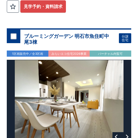
見学予約・資料請求
ブルーミングガーデン 明石市魚住町中
分譲
住宅
尾3棟
1区画販売中／全3区画
みらいエコ住宅2026事業
バーチャル内覧可