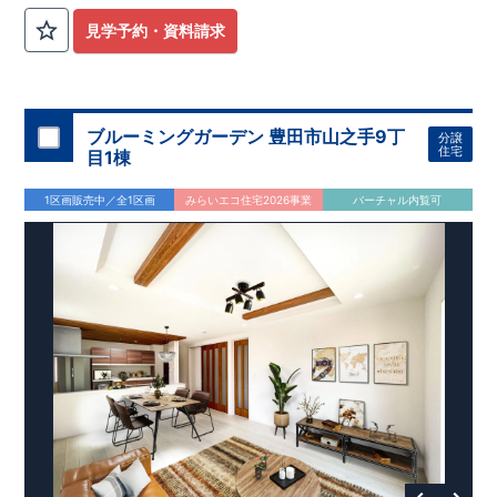
公園も身近にあり、快適な新生活が始められます♪
見学予約・資料請求
​◇アクセス◇
​・JR横浜線「矢部」駅まで徒歩22分
◇ロケーション◇
・相模原市立大野北小学校 徒歩22分
ブルーミングガーデン 豊田市山之手9丁
分譲
・コープときわ店 徒歩9分
住宅
目1棟
・フードワン淵野辺店 徒歩20分
​・セブンイレブン町田常盤店 徒歩11分
1区画販売中／全1区画
みらいエコ住宅2026事業
バーチャル内覧可
◇ブルーミングガーデンのこだわり◇
【全棟自社一貫体制】
・誰が、何をしたか。が明確だからこそ、お客様の安心に繋が
ります。
・設計、施工、営業が互いに協力しあい、最良のプランを提供
いたします。
・不要な中間マージンを抑えることで、コストダウンに努めて
います。
【耐震等級3取得】
・東栄住宅の建物は、国が定めた耐震等級で最高の3を取得。
建築基準法で定められた、｢数百年に一度発生する地震に対し
て、倒壊、崩壊しない。｣という基準から、さらに1.5倍の耐震
力を達成しています。
【住宅性能評価ダブル取得】
・設計住宅性能評価：建物設計段階で、国が認めた第三者機関