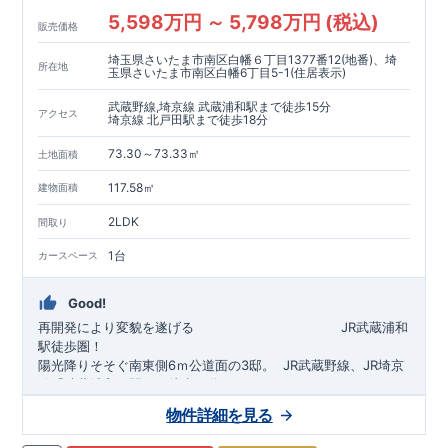
5,598万円 ～ 5,798万円 (税込)
販売価格
埼玉県さいたま市南区白幡６丁目1377番12(地番)、埼
所在地
玉県さいたま市南区白幡6丁目5-1(住居表示)
武蔵野線,埼京線 武蔵浦和駅まで徒歩15分
アクセス
埼京線 北戸田駅まで徒歩18分
73.30～73.33㎡
土地面積
117.58㎡
建物面積
2LDK
間取り
1台
カースペース
Good!
再開発により変貌を遂げる
​
JR武蔵浦和
駅徒歩圏！
陽光降りそそぐ南東側6ｍ公道面の3邸。
​
JR武蔵野線、JR埼京
線「
武蔵浦和
」駅まで徒歩15
分
​
自転車で約5分
物件詳細を見る
​◆設計・建設性能評価ｗ取得！
JR埼京線
「
北戸田
​
」駅まで徒歩18分​
◎性能評価とは
​​
​
【
設計
住
宅性能評価】
​
建物設計段階で、国が定めた
自転車で約6分
第三者機関
が