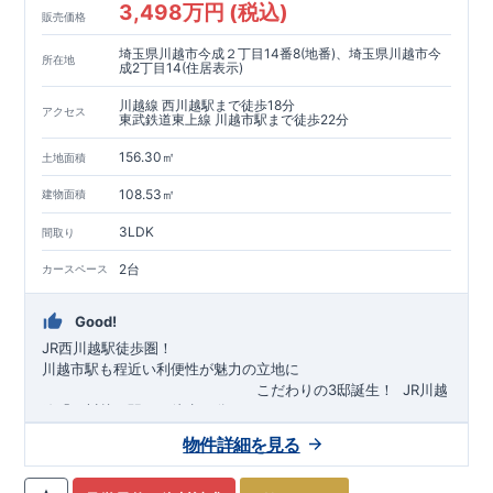
3,498万円 (税込)
販売価格
埼玉県川越市今成２丁目14番8(地番)、埼玉県川越市今
所在地
成2丁目14(住居表示)
川越線 西川越駅まで徒歩18分
アクセス
東武鉄道東上線 川越市駅まで徒歩22分
156.30㎡
土地面積
108.53㎡
建物面積
3LDK
間取り
2台
カースペース
Good!
JR西川越駅徒歩圏！
川越市駅も程近い利便性が魅力の立地に
​
こだわりの3邸誕生！
​
JR川越
線「
西川越
」駅まで徒歩18
分
​
​◆子育て環境良好！
​
今成小学校
自転車約6分（約1430ｍ）
まで徒歩9分、
富士見中学校
​ ​
物件詳細を見る
東武東上線「
まで徒歩24分！
川越市
​
幼稚園、保育園までは
」駅まで徒歩22
分
​
徒歩3分
圏内！
​
◆
広々とした敷地！
​
敷地は
34～40坪超
自転車約7分（約1740ｍ）
！
​
LDKは
16～19
帖
！
​