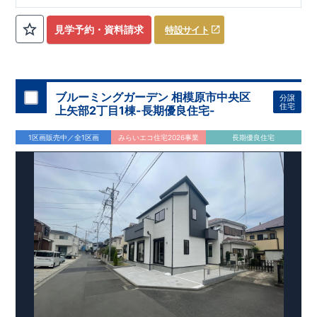
ローゼット】
私服通勤でお洋服をたくさんお持ちの方や、
流行ファッション
見学予約・資料請求
特設サイト
​​
がお好きな方にもおすすめ
♪
【全居室クローゼット完備】
​​
お子様のお洋服の収納にも困らない
☆
【２階の廊下収納】
​
生活感の出る掃除機や、
日用品などのアイテムを目隠し収納が
​​
​
できる
♪
【床下収納】
【大容量シューズクローゼット】
などの、あったらうれしい収納完備
☆
ブルーミングガーデン 相模原市中央区
分譲
,
[2]
対面キッチンには、食洗器搭載
★
住宅
上矢部2丁目1棟-長期優良住宅-
”
”
配膳・後片付け
が便利な
対面キッチン
には、
生活感を感じさせない
ビルトイン食洗器
を搭載
1区画販売中／全1区画
みらいエコ住宅2026事業
長期優良住宅
,
[4]
上部吹抜け
明るく開放的な空間を演出
♪
◎
暮らしに寄り添う住環境
◎
～徒歩圏内～
教育環境
／コンビニ
/
ドラッグストア
／
公園
■周辺環境■
【教育施設】
593m
8
​
せんだん保育園 約
（徒歩
分）
新磯保育園 約
784m
10
715m
9
​
​相陽中
（徒歩
分）
新磯小学校 約
（徒歩
分）
学
m
25
​
校 約2000
（徒歩
分）
【買い物施設】
556m
7
​
ローソン相模原磯部店 約
（徒歩
分）
ファミリーマート
1100m
4
​
座間一丁目店 約
（徒歩
1
分）
ドラッグセイムス座間