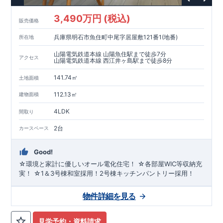
3,490万円 (税込)
販売価格
兵庫県明石市魚住町中尾字居屋敷121番1(地番)
所在地
山陽電気鉄道本線 山陽魚住駅まで徒歩7分
アクセス
山陽電気鉄道本線 西江井ヶ島駅まで徒歩8分
141.74㎡
土地面積
112.13㎡
建物面積
4LDK
間取り
2台
カースペース
Good!
☆環境と家計に優しいオール電化住宅！ ☆各部屋WIC等収納充
実！ ☆1＆3号棟和室採用！2号棟キッチンパントリー採用！
物件詳細を見る
見学予約・資料請求