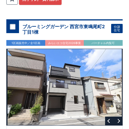
ブルーミングガーデン 西宮市東鳴尾町2
分譲
住宅
丁目1棟
1区画販売中／全1区画
みらいエコ住宅2026事業
バーチャル内覧可