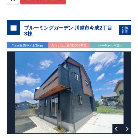
関
間取りプラン採用！
が評価しております！ ​ 【
​
​◆こだわりの内装！
建設
住宅性能評価】
​
2階洋室のうち一
​
第三
者機関
室は
開放的な勾配天井
により、建物完成までに
！
​
全居室
計4回
クローゼット付き！ ​ リビ
の検査が行われます！
​
​
◎この住宅の評価
ングはおしゃれな
​
折上天井
国が定めた
♪
​
​◆充実した設備！
耐震等級で最高の３
​
雨の日でも
を取得！
地震に強い
洗濯物が干せる
住宅です！
室内物干し
​
冬は暖かく夏は涼しくて快適♪ 省エ
​
浴室乾燥暖房機
付き！
​
食洗機
ネに優れた
付きシステムキッチン！
断熱等性能５
を取得！
​ ​
平日、休日 時間帯問わずご案内可
​ ​
その他項目も評価を受け
ブルーミングガーデン 川越市今成2丁目
分譲
ており、
能です！
性能に特化した
​
お気軽にお問い合わせください！
住宅です！
​
【お問い合わせ】
住宅
3棟
TEL：
048-710-5571
(営業時間 9:30～18:30 火水定休日)
1区画販売中／全3区画
みらいエコ住宅2026事業
バーチャル内覧可