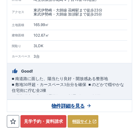
東武伊勢崎・大師線 花崎駅まで徒歩23分
アクセス
東武伊勢崎・大師線 加須駅まで徒歩25分
165.99㎡
土地面積
102.67㎡
建物面積
3LDK
間取り
3台
カースペース
Good!
■
南道路に面した、陽当たり良好・開放感ある整形地
​
■
敷地
50
坪超・カースペース
3
台分を確保
■
のどかで穏やかな
住宅街に佇む全
2
棟
（長期優良住宅／耐震等級３・制震ダンパー採用）
車道
7.0m
南道路
12.0m
（歩道含む・
）に面した、
開放感と陽当
物件詳細を見る
たりに恵まれた立地。
約
12m
超
南北に長い整形地を活かし、
建物南側には
の奥行きが
あり、
採光・通風・プライバシー性にも配慮した敷地計画で
見学予約・資料請求
特設サイト
す。
3
■
買物施設が徒歩圏内
・ローソン 徒歩
分
・ドラッグストアコ
スモス 徒歩約
10
分
・クスリのアオキ 徒歩約
10
分
・ビバモール