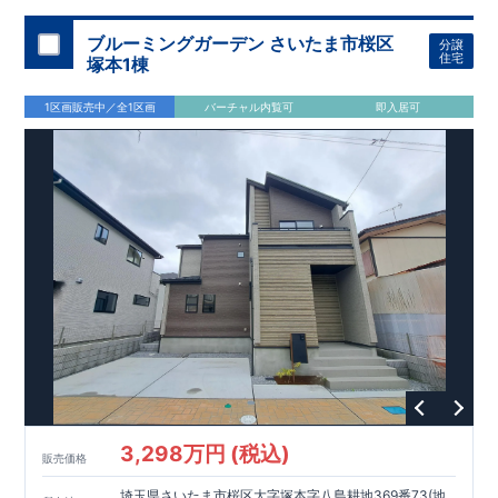
加須 徒歩
13
分
間取りのポイント
ブルーミングガーデン さいたま市桜区
分譲
LDK
約
19.5
帖
​陽当たりよく開放
■ 1
号棟
のゆとりあるリビング
住宅
塚本1棟
感があります。
■
共通
1区画販売中／全1区画
バーチャル内覧可
即入居可
・主寝室は将来仕切れる可変型プラン
・
2
階洋室
2
部屋にウォー
クインクローゼット設置
住宅設備のポイント
■
太陽光発電（フラットプラン）採用
月額サービス料
0
円で利用可
能
■
ホテルライクで実用的な洗面空間
（
オープンサニタリーirodori
/
詳細ページへ）
家計にやさしい住宅性能
■
長期優良住宅
住宅ローン控除額の優遇、
固定資産税の減額期間
延長など
税制面でのメリットが受けられます。
■
耐震等級
３
＋
制震ダンパー
建築基準法の
1.5
倍の耐震性。
地震保
険の割引（最大
50
％）対象です。
​ ​
​
現地のご案内・資料請求 受付中
■完成済みにつき、
実際の
​
​
建物・設備・間取りを
現地にてご確認いただけます。
ま
ずはお気軽にお問い合わせください。
3,298万円 (税込)
TEL
：
0120-44-1081
販売価格
（
9:30
～
18:30
／火水曜休み）
スマートフォンで見やすい特設サイトはこちら
埼玉県さいたま市桜区大字塚本字八島耕地369番73(地