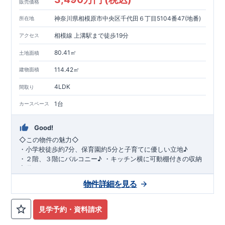
販売価格
神奈川県相模原市中央区千代田６丁目5104番47(地番)
所在地
相模線 上溝駅まで徒歩19分
アクセス
80.41㎡
土地面積
114.42㎡
建物面積
4LDK
間取り
1台
カースペース
Good!
◇
この物件の魅力
◇
・
小学校徒歩約
7
分、保育園約
5
分と子育てに優しい立地♪
・２階、３階にバルコニー♪
・キッチン横に可動棚付きの収納
完備。
・家族で過ごすこともできるワイドバルコニー完備。
◇
アクセ
物件詳細を見る
ス
◇
JR
相模線「上溝」駅
徒歩
19
分
◇
ロケーション
◇
・相模原市立星が丘小学校
徒歩
7
分
・オーケ
ー相模原店
徒歩
4
分
・業務スーパー相
見学予約・資料請求
模原店
徒歩
12
分
・やまうち医院 徒歩
4
分
・セブン
イレブン星ヶ丘店 徒歩
4
分