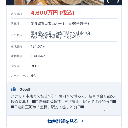
が評価しています。
・建設住宅性能評価：評価を受けた図面通りに施工されている
4,690万円 (税込)
か、建設までに、計4回のチェックが行われます。
販売価格
図面や書類上だけでなく、現場の施工状況を検査した上で、品
愛知県豊田市山之手９丁目60番(地番)
所在地
質を保証しています。
【長期優良住宅】
愛知環状鉄道 三河豊田駅まで徒歩10分
アクセス
・
東栄住宅は国が定める全7つの技術基準をクリアしています。
名鉄三河線 土橋駅まで徒歩21分
長期優良住宅とは、｢良い家を作って、きちんと手入れをして、
154.07㎡
長く大切に使う｣ことを目的とした認定制度。住宅ローン減税、
土地面積
固定資産税などの税制優遇を受けられるだけでなく、中古市場
【充実のアフターサポート】
108.89㎡
建物面積
でも、長期優良住宅が有利に働きます。
・東栄住宅では、お引渡し後最大10回の無料定期点検と、60年
間の品質保証を実施。お引渡しからが本当のお付き合いだと考
3LDK
間取り
え、アフターサービスを外部の業者に委託せず、東栄住宅グル
ープ「東栄ホームサービス株式会社」にて責任をもって対応い
4台
カースペース
たします。
Good!
メグリア本店まで徒歩5分！
​南向きで明るく、駐車４台可能の
快適立地！
​ ​
■□
愛知環状鉄道「三河豊田」駅まで徒歩
10
分
□■
■□
名鉄三河線「土橋」駅まで徒歩
21
分
□■
ーーー・ーーー・ーーー・ーーー・ーーー・ーーー
まずはお気
軽にお問い合わせください
♪
​
完成前でもご紹介可能
◇
​
ーー
物件詳細を見る
ー・ーーー・ーーー・ーーー・ーーー・ーーー ​
​★企画担当の
おすすめポイント★​
・キッズデザイン賞を受賞した
土間ルーム
を採用！ ​
雨・気温