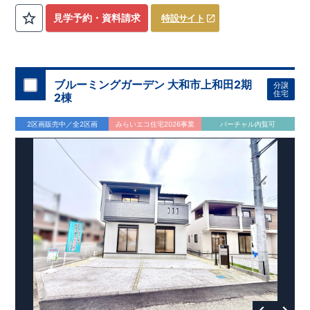
を気にせず過ごせるお子様やペットの遊び
​
​ スペースや、
見学予約・資料請求
特設サイト
DIY
・お友達とのおしゃべり空間に！
​ ​
・混みがちな朝でも家族
と共有して使える
​
ワイド洗面
は、デザインもオシャレで
​
・
お車好きの方やお客様がよく来られる方！
​
駐車場を
4
台
分
ホテルライクな
洗面室
に！
確保（車種による）！
道路から建物まで距離があるので
通行人の視線が気になら
ない！
ブルーミングガーデン 大和市上和田2期
分譲
・
書斎
は仕事や趣味の部屋だけでなく、
​ ストーブや扇風機な
住宅
2棟
どの季節モノ、 ​ 家族の衣類など収納スペースとしても ​ 使
える便利な空間！ ​ ​
・
奥行のある
インナーバルコニー
は
​
雨が
2区画販売中／全2区画
みらいエコ住宅2026事業
バーチャル内覧可
降り込みにくいので、
スマートフォンで見やすい特設サイトはこちら
​ 急な天気の変化にも対応できる！
https://www.e-blooming.com/bukken/83975016/