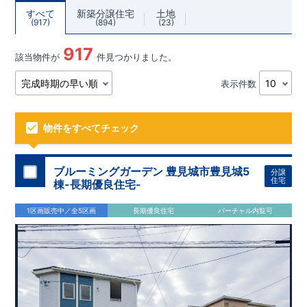
すべて
新築分譲住宅
土地
917
894
23
917
該当物件が
件見つかりました。
表示件数
物件をすべてチェック
ブルーミングガーデン 豊見城市豊見城5
分譲
住宅
棟-長期優良住宅-
1区画販売中／全5区画
長期優良住宅
バーチャル内覧可