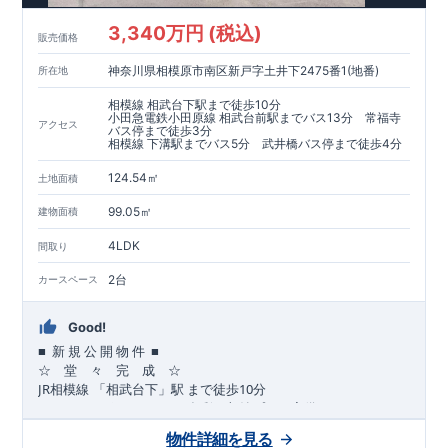
​​↓↓クリックで詳細ご紹介
3,340万円 (税込)
​◆耐震＋制震。
東栄セーフティーダンパー
標準装備◆
販売価格
​大きな揺れから家を守るだけではなく揺れそのものを軽減
神奈川県相模原市南区新戸字土井下2475番1(地番)
所在地
​建築基準法に定められた、「数百年に一度発生する地震に対し
て、倒壊、崩壊しない」
相模線 相武台下駅まで徒歩10分
​という基準から、さらに1.5倍の耐震力を達成しています。
小田急電鉄小田原線 相武台前駅までバス13分 常福寺
アクセス
バス停まで徒歩3分
相模線 下溝駅までバス5分 武井橋バス停まで徒歩4分
注文住宅のような個性あふれる間取り、
​住宅品質を担保しながらも
コストパフォーマンスの高さ
がブル
124.54㎡
土地面積
ーミングガーデンの魅力です。
「ここまでやってこの価格」
をぜひ体験してください。
99.05㎡
建物面積
4LDK
間取り
2台
カースペース
Good!
■
■
新
規
公
開
物
件
☆ 堂 々 完 成 ☆
JR
10
​
相模線
「相武台下」駅
まで
徒歩
分
,
☆
おすすめポイント
☆
[1]
多彩な収納プラン完備
★
【玄関土間収納】
物件詳細を見る
​​
スーツケースやベビーカーの収納にも便利
♪
【ウォークインク