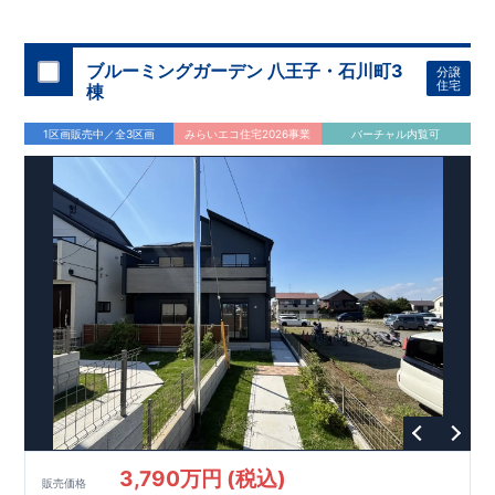
◇
ブルーミングガーデンのこだわり
◇
【全棟自社一貫体制】
・誰が、何をしたか。が明確だからこそ、お客様の安心に繋が
ります。
・設計、施工、営業が互いに協力しあい、最良のプラ
ブルーミングガーデン 八王子・石川町3
分譲
ンを提供いたします。
・東栄住宅では、お引渡し後最大
・不要な中間マージンを抑えることで、
10
回の無料定期点検と、
60
年
住宅
棟
コストダウンに努めています。
間の品質保証を実施。お引渡しからが本当のお付き合いだと考
【耐震等級3
取得】
・東栄住宅
の建物は、国が定めた耐震等級で
え、アフターサービスを外部の業者に委託せず、東栄住宅グル
3
を取得。建築基準法で定め
1区画販売中／全3区画
みらいエコ住宅2026事業
バーチャル内覧可
られた、｢数百年に一度発生する地震に対して、倒壊、崩壊しな
ープ「東栄ホームサービス株式会社」にて責任をもって対応い
い。｣という基準から、さらに
たします。
1.5
倍の耐震力を達成していま
す。
【住宅性能評価ダブル取得】
・設計住宅性能評価：建物
設計段階で、国が認めた第三者機関が評価しています。
・建設
住宅性能評価：評価を受けた図面通りに施工されているか、建
設までに、計
4
回のチェックが行われます。
図面や書類上だけ
でなく、現場の施工状況を検査した上で、品質を保証していま
す。
【充実のアフターサポート】
3,790万円 (税込)
販売価格