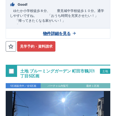
Good!
ゆたか小学校徒歩８分、 豊見城中学校徒歩１０分。通学
しやすいですね。
​ ​ ​ ​
「おうち時間を充実させたい！」
「帰ってきたくなる家がいい！」
「おしゃれなら建売住宅もありかも！」
物件詳細を見る
TEL:098-860-2201
（火・水曜日定休日、年末年始休み）
■
オプションではありません！全棟標準搭載
床下換気システ
見学予約・資料請求
ム・ガス衣類乾燥機・食洗器・宅配ボックス・玄関電子キー・
浴室換気乾燥機・防犯ガラス
■
１階廻りの構造材は
防腐・防蟻性
を確保するため、構造用集
成材に
ヒノキ
を使用しております！
土地 ブルーミングガーデン 町田市鶴川1
土地
■
長期優良住宅
もっと詳しく
「いい家を作って、きちんと手
丁目5区画
入れをして、長く大切に使う」という考え方の下、
国が定めた
7
つの厳しい技術基準をクリアした物件だけが認定を受けられる
1区画販売中／全5区画
バーチャル内覧可
最終１区画
長期優良住宅。
長期優良住宅として認定を受けるためには、国が定めた下記
7
つ
の技術基準をクリアする必要があります。東栄住宅は全棟でク
リア！①耐震性②劣化対策③維持管理性④住戸面積⑤省エネル
ギー性⑥居住環境⑦維持保全管理
そのほかの魅力として、住宅ローン金利優遇、固定資産税の減
税、中古市場での売却時にも有利です。
■
住宅性能評価ダブル
取得
もっと詳しく
「設計」と「建設」のダブルで性