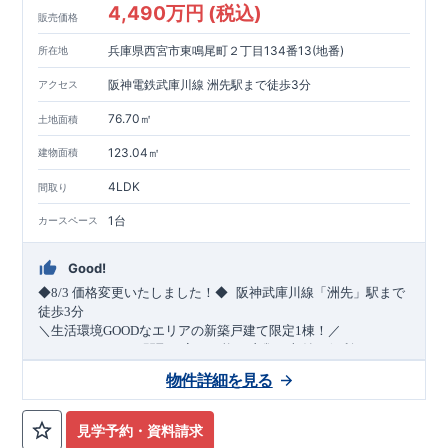
4,490万円 (税込)
販売価格
兵庫県西宮市東鳴尾町２丁目134番13(地番)
所在地
阪神電鉄武庫川線 洲先駅まで徒歩3分
アクセス
76.70㎡
土地面積
123.04㎡
建物面積
4LDK
間取り
1台
カースペース
Good!
​
◆8/3
価格変更いたしました！◆
阪神武庫川線
「洲先」
駅まで
​
徒歩
3
分
＼生活環境
GOOD
なエリアの新築戸建て限定1棟！／
・4
LDK
→5
LDK
へ
間取り変更可能
・衣類の収納に便利な
ウォー
クインクローゼット
・2部屋から行き来できる
続きバルコニー
物件詳細を見る
・デザインと機能性を兼ね備えた
オープンサニタリー
irodori
・
​
リビング全体を見渡せる
・網戸
11万円
(
税込
)
で設置可能！
対面キッチン
（オプション）
・お買い物施設（関西ス
​
ーパー）
↓クリックすると特設ページにジャンプします↓
徒歩10分
(
約787ｍ
)
見学予約・資料請求
2024
年グッドデザイン賞
3
プロジェクト同時受賞
○
・
「木造