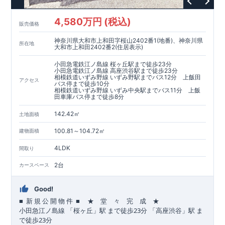
4,580万円 (税込)
販売価格
神奈川県大和市上和田字桜山2402番1(地番)、神奈川県
所在地
大和市上和田2402番2(住居表示)
小田急電鉄江ノ島線 桜ヶ丘駅まで徒歩23分
小田急電鉄江ノ島線 高座渋谷駅まで徒歩23分
相模鉄道いずみ野線 いずみ野駅までバス12分 上飯田
アクセス
バス停まで徒歩10分
相模鉄道いずみ野線 いずみ中央駅までバス11分 上飯
田車庫バス停まで徒歩8分
142.42㎡
土地面積
100.81～104.72㎡
建物面積
4LDK
間取り
2台
カースペース
Good!
■
■
★ 堂 々 完 成 ★
​ ​
​
新
規
公
開
物
件
23
​
​
小田急江ノ島
線
「桜ヶ丘」駅
まで
徒歩
分
「高座渋谷」駅
ま
23
で
徒歩
分