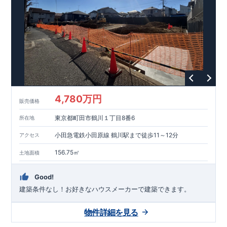
能を評価されています！図面を第三者機関へ提出します。外部
■
当社こだわりの空間アイディアを
ショート動画
で
評価委員が建設中に
ご紹介しています。
3
回、竣工時に
ここをクリッ
1
回の現場検査が行われま
ク
す。構造の安定、劣化の軽減、維持管理への配慮、温熱環境・
エネルギー消費量（断熱等性能）の必須
4
分野、空気環境で、最
高等級取得！
■
耐震等級
3
もっと詳しく
東栄住宅の建物
は、国が定めた耐震最高等級
3
を取得。建築基準法に定められ
た、｢数百年に一度発生する地震に対して、倒壊、崩壊しない｣
という基準から、さらに
1.5
倍の耐震力を達成しています。
■
耐
風等級
2
災害時の損傷の受けにくさを評価されています。建築
基準法に定められている暴風による力（
500
年に
1
度）のさらに
4,780万円
販売価格
1.2
倍の暴風に対しても損傷を生じないことで耐風最高等級
2
を
取得しています。
■
自社一貫体制
もっと詳しく
東栄住宅は土
東京都町田市鶴川１丁目8番6
所在地
地の仕入れ、設計、施工、販売、メンテナンスまで、すべての
プロセスに携わっています。
■
アフターサポート
もっ
小田急電鉄小田原線 鶴川駅まで徒歩11～12分
アクセス
と詳しく
快適に暮らすことができる住宅の品質を長期にわたり
維持するには、定期的な点検を実施することが重要です。
最大
156.75㎡
土地面積
60
年間の保証制度がございます。もちろん、定期点検以外でも
万一不具合が発生した際は対応いたします。
Good!
建築条件なし！​お好きなハウスメーカーで建築できます。
物件詳細を見る