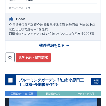
3台
カースペース
Good!
◇長期優良住宅取得◇制振装置標準採用
​
敷地面積174㎡以上◎
意匠と仕様で建売＋αを提案
西環状線へのアクセスのよい立地
​
みらいエコ住宅支援2026事
業対象物件
​​
​◇この物件の魅力◇
​●
収納豊富な広々
4LDK
♪リビング
20帖以上
​
​●おしゃれな
オープ
物件詳細を見る
ンサニタリー
採用！
​
​●
市内外へのアクセスのよい立地♪駐車の
しやすさも◎
●北道路×南庭でプライバシーの守られた空間を
実現
​​●
全居室
収納
付き♪個性豊かなこだわりの間取り
●
車庫土
見学予約・資料請求
間3台分
​
こだわりの家づくり
！庭南向き♪
​
​ ​
●
​↓ クリックすると詳細ページが表示さ
リビング吹き抜け
や
ポップアップ天井
採
用で広々とした空間を演出
れます
【
長期優良住宅
】
・​
●
長期優良住宅とは、｢良い家を作っ
浴室暖房換気乾燥機
、
食洗器
付き
システムキッチン採用！
て、きちんと手入れをして、長く大切に使う｣ことを目的とした
●安積第三小学校・安積第二中学校に
通学可能
認定制度で、
​
【​
住宅性能評価ダブル取得
国が定めた7つの基準を満たした住宅が長期優良住
】
​
・設計住宅性能評価：建物設計
宅として認定されます。
段階で、国が認めた第三者機関が評価しています。
​・
長期優良住宅の認定を受けること
​
・建設住宅
ブルーミングガーデン 郡山市小原田三
分譲
で、
性能評価：評価を受けた図面通りに施工されているか、建設ま
住宅ローンの金利優遇
、
税金面の優遇
が得られるなどの、
住宅
丁目2棟-長期優良住宅-
金銭的なメリットが大きいのも魅力です。
でに、計4回のチェックが行われます。 図面や書類上だけでな
【​
地震に強い家づくり（地盤編）
】
【​
地震に強い家づくり（建
​
​【
全棟自社一貫体
制
く、現場の施工状況を検査した上で、品質を保証しています。
物編）
】
​
​・誰が、何をしたか。が明確だからこそ、お客様の安心に
】
​【
地震に強い家づくり（制震セーフティーダンパ
2区画販売中／全2区画
長期優良住宅
バーチャル内覧可
繋がります。
ー）
】
​
・東栄住宅の建物は、国が定めた
​
・設計、施工、営業が互いに協力しあい、最良の
耐震等級で最高の3
を
プランを提供いたします。
取得。建築基準法で定められた、｢数百年に一度発生する地震に
​
ブルーミングガーデンが選ばれる理由
​
・不要な中間マージンを抑えること
​
​↓ クリックすると詳
で、コストダウンに努めています。
対して、倒壊、崩壊しない。｣という基準から、さらに
細ページが表示されます
【
​住みたい家を実現化
】
​・
折り上げ
1.5倍の