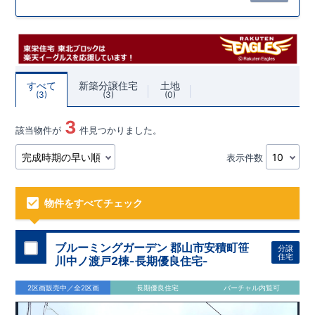
すべて
新築分譲住宅
土地
3
3
0
3
該当物件が
件見つかりました。
表示件数
物件をすべてチェック
ブルーミングガーデン 郡山市安積町笹
分譲
住宅
川中ノ渡戸2棟-長期優良住宅-
2区画販売中／全2区画
長期優良住宅
バーチャル内覧可