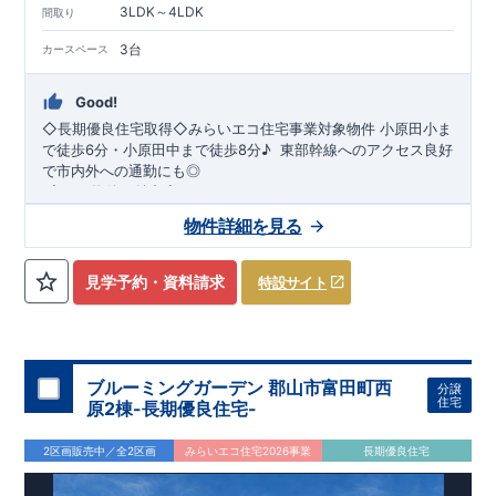
3LDK～4LDK
間取り
3台
カースペース
Good!
◇長期優良住宅取得◇みらいエコ住宅事業対象物件
​
小原田小ま
で徒歩6分・小原田中まで徒歩8分♪
​ ​
​東部幹線へのアクセス良好
で市内外への通勤にも◎
​
​◇この物件の魅力◇
​●
南側接道
！
周辺施設の揃う
収納豊富な
2階建3・4LDK
♪
​
​​●
全
物件詳細を見る
居室
収納
付き♪
オープンサニタリー
採用！
​
●
車庫土間3台駐車可
能
！庭南向き♪
​
●
折り上げ天井
や
ポップアップ天井
採用で広々
とした空間を演出
​
●浴室暖房換気乾燥機、
食洗器
付きシステム
見学予約・資料請求
特設サイト
キッチン採用！
​
こだわりの家づくり
​
●
コンビニ
​ ​
​↓ クリックすると詳細ページが表示さ
まで徒歩5分でちょっとしたお使い
も楽々♪
れます
【
​
●コンビニ、ドラッグストア、郵便局徒歩圏内♪
長期優良住宅
】
・​
長期優良住宅とは、｢良い家を作っ
て、きちんと手入れをして、長く大切に使う｣ことを目的とした
認定制度で、
​
【​
住宅性能評価ダブル取得
国が定めた7つの基準を満たした住宅が長期優良住
】
​
・設計住宅性能評価：建物設計
宅として認定されます。
段階で、国が認めた第三者機関が評価しています。
​・
長期優良住宅の認定を受けること
​
・建設住宅
ブルーミングガーデン 郡山市富田町西
分譲
で、
性能評価：評価を受けた図面通りに施工されているか、建設ま
住宅ローンの金利優遇
、
税金面の優遇
が得られるなどの、
住宅
原2棟-長期優良住宅-
金銭的なメリットが大きいのも魅力です。
でに、計4回のチェックが行われます。 図面や書類上だけでな
【​
地震に強い家づくり（地盤編）
】
【​
地震に強い家づくり（建
​
​【
全棟自社一貫体
制
く、現場の施工状況を検査した上で、品質を保証しています。
物編）
】
​
​・誰が、何をしたか。が明確だからこそ、お客様の安心に
】
​【
地震に強い家づくり（制震セーフティーダンパ
2区画販売中／全2区画
みらいエコ住宅2026事業
長期優良住宅
繋がります。
ー）
】
​
・東栄住宅の建物は、国が定めた
​
・設計、施工、営業が互いに協力しあい、最良の
耐震等級で最高の3
を
プランを提供いたします。
取得。建築基準法で定められた、｢数百年に一度発生する地震に
​
ブルーミングガーデンが選ばれる理由
​
・不要な中間マージンを抑えること
​
​↓ クリックすると詳