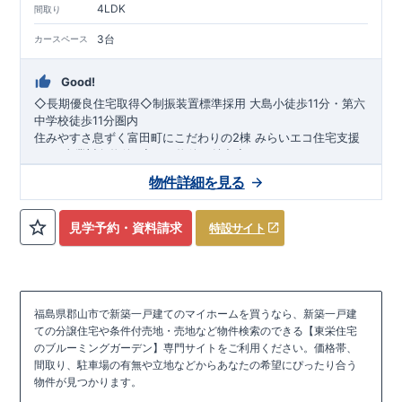
4LDK
間取り
3台
カースペース
Good!
◇長期優良住宅取得◇制振装置標準採用
​
大島小徒歩11分・第六
中学校徒歩11分圏内
住みやすさ息ずく富田町にこだわりの2棟
​
みらいエコ住宅支援
2026事業対象物件
​​
​◇この物件の魅力◇
​●
収納豊富な広々
4LDK
♪リビング
20帖超
​
​●おしゃれな
オープ
物件詳細を見る
ンサニタリー
採用！
​
​●
市内外へのアクセスのよい立地♪駐車の
しやすさも◎
​​●
全居室
収納
付き♪個性豊かなこだわりの間取り
●
車庫土間並列3台分
！庭南向き♪
​
●
リビング吹き抜け
や
ポップ
見学予約・資料請求
特設サイト
アップ天井
​
こだわりの家づくり
採用で広々とした空間を演出
​ ​
​↓ クリックすると詳細ページが表示さ
●
浴室暖房換気乾燥
機
れます
、
食洗器
【
長期優良住宅
付きシステムキッチン採用！
】
・​
長期優良住宅とは、｢良い家を作っ
て、きちんと手入れをして、長く大切に使う｣ことを目的とした
認定制度で、
​
【​
住宅性能評価ダブル取得
国が定めた7つの基準を満たした住宅が長期優良住
】
​
・設計住宅性能評価：建物設計
宅として認定されます。
段階で、国が認めた第三者機関が評価しています。
​・
長期優良住宅の認定を受けること
​
・建設住宅
福島県郡山市で新築一戸建てのマイホームを買うなら、新築一戸建
で、
性能評価：評価を受けた図面通りに施工されているか、建設ま
住宅ローンの金利優遇
、
税金面の優遇
が得られるなどの、
ての分譲住宅や条件付売地・売地など物件検索のできる【東栄住宅
金銭的なメリットが大きいのも魅力です。
でに、計4回のチェックが行われます。 図面や書類上だけでな
【​
地震に強い家づくり（地盤編）
】
【​
地震に強い家づくり（建
​
​【
全棟自社一貫体
のブルーミングガーデン】専門サイトをご利用ください。価格帯、
制
く、現場の施工状況を検査した上で、品質を保証しています。
物編）
】
​
​・誰が、何をしたか。が明確だからこそ、お客様の安心に
】
​【
地震に強い家づくり（制震セーフティーダンパ
間取り、駐車場の有無や立地などからあなたの希望にぴったり合う
繋がります。
ー）
】
​
・東栄住宅の建物は、国が定めた
​
・設計、施工、営業が互いに協力しあい、最良の
耐震等級で最高の3
を
物件が見つかります。
プランを提供いたします。
取得。建築基準法で定められた、｢数百年に一度発生する地震に
​
ブルーミングガーデンが選ばれる理由
​
・不要な中間マージンを抑えること
​
​↓ クリックすると詳