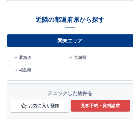
で、コストダウンに努めています。
対して、倒壊、崩壊しない。｣という基準から、さらに
細ページが表示されます
【
​住みたい家を実現化
】
​・
折り上げ
1.5倍の
耐震力
天井
、
を達成しています。
土間収納
など、暮らしを豊かにするさまざまな空間アイ
​
デア。作り手である私たち自身が一人の生活者としての視点を
【
​外観デザインへのこだわり
】
・デザインテイストごとにサブ
近隣の都道府県から探す
大切に、
「こんな家に住みたい」というイメージを次々と具現
ブランドを開設し、
意匠性の高い住宅を、よりわかりやすく、
化しています。
​ 【
安心・充実のア
手の届きやすい形でご提案していきます。
フターサポート
GOOD DESIGN AWARD2024
】 ​
・東栄住宅では、お引渡し後
東栄住宅​
最大10回の無料
は、この度
2024年度
定期点検
と、
6
0年間の品質保証
を実施。お引渡しからが本当の
グッドデザイン賞
を3プロジェクト同時受賞いたしました。
関東エリア
お付き合いだと考え、アフターサービスを外部の業者に委託せ
↓ クリックすると詳細ページが表示されます
ず、東栄住宅グループ「東栄ホームサービス株式会社」にて責
木造住宅用制震ダンパー / 東栄セーフティダンパー
任をもって対応いたします。
地盤改良工法 / R-Evolve パイル
​
北海道
宮城県
宅地開発手法 / 簡単に地図から消せる道
福島県
スマートフォンで見やすい特設サイトはこちら
https://www.e-blooming.com/bukken/51275042/
チェックした物件を
お気に入り登録
見学予約・資料請求
エリアから検索する