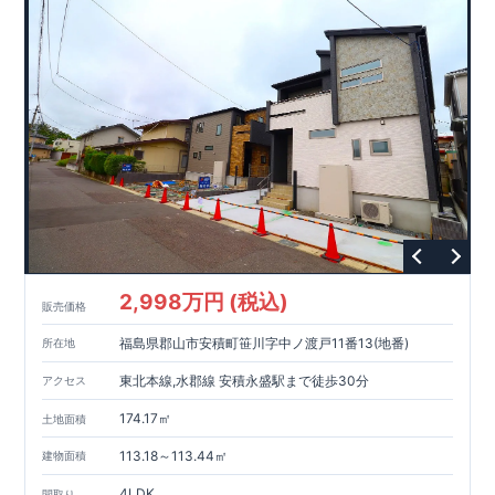
2,998万円 (税込)
販売価格
福島県郡山市安積町笹川字中ノ渡戸11番13(地番)
所在地
東北本線,水郡線 安積永盛駅まで徒歩30分
アクセス
174.17㎡
土地面積
113.18～113.44㎡
建物面積
4LDK
間取り