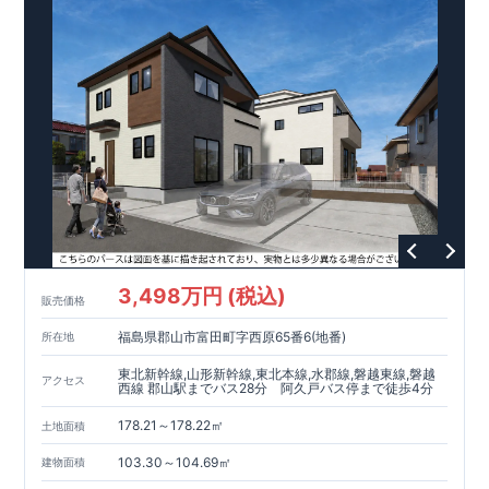
で、コストダウンに努めています。
対して、倒壊、崩壊しない。｣という基準から、さらに
細ページが表示されます
【
​住みたい家を実現化
】
​・
折り上げ
1.5倍の
耐震力
天井
、
を達成しています。
土間収納
など、暮らしを豊かにするさまざまな空間アイ
​
デア。作り手である私たち自身が一人の生活者としての視点を
【
​外観デザインへのこだわり
】
・デザインテイストごとにサブ
大切に、
「こんな家に住みたい」というイメージを次々と具現
ブランドを開設し、
意匠性の高い住宅を、よりわかりやすく、
化しています。
​ 【
安心・充実のア
手の届きやすい形でご提案していきます。
フターサポート
GOOD DESIGN AWARD2024
】 ​
・東栄住宅では、お引渡し後
東栄住宅​
最大10回の無料
は、この度
2024年度
定期点検
と、
最長6
0年間の品質保証
を実施。お引渡しからが本
グッドデザイン賞
を3プロジェクト同時受賞いたしました。
当のお付き合いだと考え、アフターサービスを外部の業者に委
↓ クリックすると詳細ページが表示されます
託せず、東栄住宅グループ「東栄ホームサービス株式会社」に
木造住宅用制震ダンパー / 東栄セーフティダンパー
​
て責任をもって対応いたします。
地盤改良工法 / R-Evolve パイル
​
宅地開発手法 / 簡単に地
!!
図から消せる道
スマートフォンで見やすい特設サイトはこちら
https://www.e-blooming.com/bukken/51275039/
3,498万円 (税込)
販売価格
福島県郡山市富田町字西原65番6(地番)
所在地
東北新幹線,山形新幹線,東北本線,水郡線,磐越東線,磐越
アクセス
西線 郡山駅までバス28分 阿久戸バス停まで徒歩4分
178.21～178.22㎡
土地面積
103.30～104.69㎡
建物面積