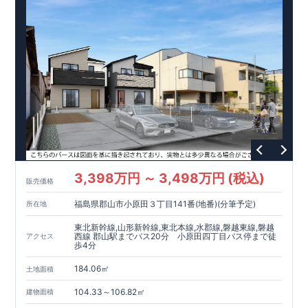
耐震力
天井
、
を達成しています。
土間収納
など、暮らしを豊かにするさまざまな空間アイ
​
デア。作り手である私たち自身が一人の生活者としての視点を
【
​外観デザインへのこだわり
】
・デザインテイストごとにサブ
大切に、
「こんな家に住みたい」というイメージを次々と具現
ブランドを開設し、
意匠性の高い住宅を、よりわかりやすく、
化しています。
​ 【
安心・充実のア
手の届きやすい形でご提案していきます。
フターサポート
GOOD DESIGN AWARD2024
】 ​
・東栄住宅では、お引渡し後
東栄住宅​
最大10回の無料
は、この度
2024年度
定期点検
と、
6
0年間の品質保証
を実施。お引渡しからが本当の
グッドデザイン賞
を3プロジェクト同時受賞いたしました。
お付き合いだと考え、アフターサービスを外部の業者に委託せ
↓ クリックすると詳細ページが表示されます
ず、東栄住宅グループ「東栄ホームサービス株式会社」にて責
木造住宅用制震ダンパー / 東栄セーフティダンパー
任をもって対応いたします。
地盤改良工法 / R-Evolve パイル
​
宅地開発手法 / 簡単に地図から消せる道
3,398万円 ～ 3,498万円 (税込)
販売価格
福島県郡山市小原田３丁目141番(地番)(分筆予定)
所在地
東北新幹線,山形新幹線,東北本線,水郡線,磐越東線,磐越
西線 郡山駅までバス20分 小原田四丁目バス停まで徒
アクセス
歩4分
184.06㎡
土地面積
104.33～106.82㎡
建物面積