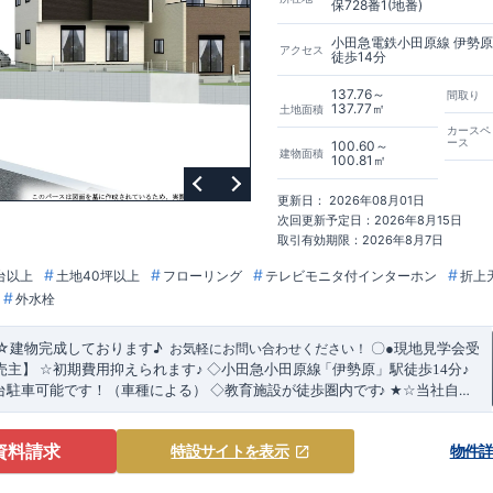
保728番1(地番)
小田急電鉄小田原線 伊勢
アクセス
徒歩14分
137.76～
間取り
137.77㎡
土地面積
カースペ
ース
100.60～
建物面積
100.81㎡
更新日： 2026年08月01日
次回更新予定日：2026年8月15日
取引有効期限：2026年8月7日
台以上
土地40坪以上
フローリング
テレビモニタ付インターホン
折上
外水栓
☆建物完成しております
♪
​ ​お気軽にお問い合わせください！
〇
●
現地見学会受
売主】
☆
初期費用抑えられます
♪
◇小田急小田原線
「伊勢原」駅徒歩14分♪
​
台駐車可能です！（車種による）
◇教育施設が徒歩圏内です
♪
★☆
当社自慢
り
&
設備
!
暮らしやすく長く愛される安心住まい
☆★
◇使い勝手の良い多彩な
を演出するスタイリッシュな
【勾配天井・吹き抜け】
・ LDKにちょっとし
資料請求
特設サイト
を表示
物件
折上天井】
◇
実際に生活した時に便利
◇
・ちょっとした収納に
【収納スペ
ーゼット完備】
・リビングや廊下に収納を多数配置!時間短縮ができ主婦に
乾燥機】
・忙しい朝でも広々使えます！
【オープンサニタリー】
≪
ブルー