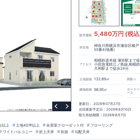
ジンを抑える事で、コストダウンに努めております。
スマートフォンで見
はこちら
https://www.e-blooming.com/bukken/51774014/
スマートフォ
サイトはこちら
https://www.e-blooming.com/bukken/51774030/
5,480万円 (税込
販売価格
神奈川県横浜市瀬谷区橋戸
所在地
55番4(地番)
相模鉄道本線 瀬谷駅まで徒
小田急電鉄江ノ島線,相模
アクセス
大和駅まで徒歩24分
132.89㎡
土地面積
間取り
98.95㎡
カースペ
建物面積
ース
更新日： 2026年07月27日
次回更新予定日：2026年8月10日
取引有効期限：2026年8月7日
台以上
土地40坪以上
全居室クローゼット付
フローリング
ワイドバルコニー
折上天井
吹抜
勾配天井