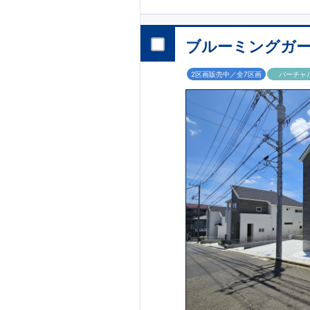
◇
・ちょっとした
納を多数配置!時
≪
ブルーミングガ
躍！
【浴室乾燥暖
・『設計』住宅性
『建設』住宅性能
ブルーミングガー
クが行われます。
スマートフォンで
保証しております
blooming.com/bu
2区画販売中／全7区画
バーチャ
心に繋がります。
不要な中間マージ