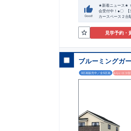
★
新着ニュース
★
会受付中！
●
〇
【
Good!
カースペース２台
魅力溢れる間取り
・開放感を
取り
◇
見学予約・
おしゃれ感を
【折
ス・各居室クロー
しい
【食器洗い乾
ングガーデンのこ
住宅性能評価
‥‥
建
性能評価
‥‥
評価を
ブルーミングガー
す。
・図面や書類
ます。
■
全棟自社
3区画販売中／全5区画
みらいエコ住宅
す。
・設計、施工
ージンを抑える事