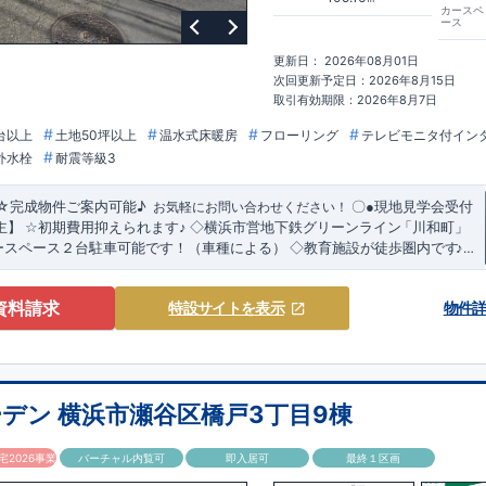
カースペ
ース
更新日： 2026年08月01日
次回更新予定日：2026年8月15日
取引有効期限：2026年8月7日
台以上
土地50坪以上
温水式床暖房
フローリング
テレビモニタ付イン
外水栓
耐震等級3
☆完成物件ご案内可能
♪
​ ​お気軽にお問い合わせください！
〇
●
現地見学会受付
主】
☆
初期費用抑えられます
♪
◇横浜市営地下鉄グリーンライン
「川和町」
ースペース２台駐車可能です！（車種による）
◇教育施設が徒歩圏内です
♪
力溢れる間取り
&
設備
!
暮らしやすく長く愛される安心住まい
☆★
◇使い勝手
・開放感を演出するスタイリッシュな
【勾配天井・吹き抜け】
・ LDK
り
◇
資料請求
特設サイト
を表示
物件
しゃれ感を
【折上天井】
◇
実際に生活した時に便利
◇
・ちょっとした収納
・各居室クローゼット完備】
・リビングや廊下に収納を多数配置!時間短縮
い
【食器洗い乾燥機】
・忙しい朝でも広々使えます！
【オープンサニタリ
ングガーデンのこ
だ
わ
り
≫
←
各タイトルをクリック
!!
■
住宅性能評価ダブ
ル
宅性能評価
‥‥
建物設計段階で、国が認めた第三機関が評価しております。
デン 横浜市瀬谷区橋戸3丁目9棟
能評価
‥‥
評価を受けた図面通りに施工されているか、建設までに計
回チェ
4
。
・図面や書類上だけでなく、「現場の施工状況」を検査した上で、品質
す。
・誰が何をやったかが明確だからこそ、お客様の
■
全棟自社一
貫
体
制
!
2026事業
バーチャル内覧可
即入居可
最終１区画
。
・設計、施工、営業が協力しあい、最良のプランをご提供いたします。