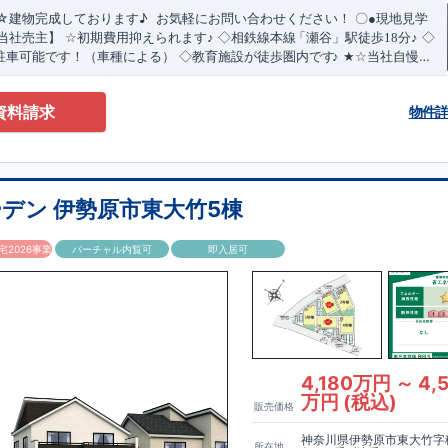
☆建物完成しております
♪
​ ​お気軽にお問い合わせください！
〇
●
現地見学
​
当社売主】
☆
初期費用抑えられます
♪
◇相鉄線本線
「瀬谷」駅徒歩18分♪
◇
駐車可能です！（車種による）
◇教育施設が徒歩圏内です
♪
★☆
当社自慢の
&
設備
!
暮らしやすく長く愛される安心住まい
☆★
◇使い勝手の良い多彩な間
演出するスタイリッシュな
【勾配天井・吹き抜け】
・ LDKにちょっとした
資料請求
物件
上天井】
◇
実際に生活した時に便利
◇
・ちょっとした収納に
【収納スペー
ゼット完備】
・リビングや廊下に収納を多数配置!時間短縮ができ主婦に嬉
燥機】
・忙しい朝でも広々使えます！
【オープンサニタリー】
≪
ブルーミ
だ
わ
り
≫
・『設計』
←
各タイトルをクリック
!!
■
住宅性能評価ダブ
ル
取
得
!
物設計段階で、国が認めた第三機関が評価しております。
・『建設』住宅
受けた図面通りに施工されているか、建設までに計
回チェックが行われま
デン 伊勢原市東大竹5棟
4
上だけでなく、「現場の施工状況」を検査した上で、品質を保証しており
・誰が何をやったかが明確だからこそ、お客様の安心に繋がりま
一
貫
体
制
!
2026事業
バーチャル内覧可
即入居可
、営業が協力しあい、最良のプランをご提供いたします。
・不要な中間マ
で、コストダウンに努めております。
4,180万円 ～ 4,
万円 (税込)
販売価格
神奈川県伊勢原市東大竹字
所在地