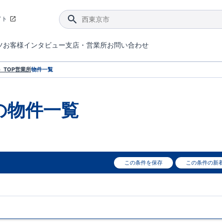
イト
ツ
お客様インタビュー
支店・営業所
お問い合わせ
てダメージを抑える制震技術。
4分野6項目で最高等級を取得！
ブルーミングガーデンは選ばれています。
件があったら行ってみよう！
ブルーミングガーデンは全棟で断熱等性能等級の「5」以上を標準取得しています。
東栄住宅では、地盤に特化した造成部門を社内に設置しお客様が安心して暮らせる土地をご提供するために、様々な取り組みを行っています。
声を大きくしてお伝えすることではないけど、実際に住んでみるとわかってくる。ブルーミングガーデンがこだわる「暮らしやすさ」を少しだけご紹介。
住宅にまつわるコラム。エリアから、キーワードから検索ができます。
室内空間を快適に保つ断熱性能
｢良い家を作って、きちんと手入れをして、長く大切に使う｣ことを目的とした、国が定めた7つの技術基準をクリ
ここまでやって低価格。コストパフォー
東栄住宅の特徴のひとつが自社一貫体制。土地の仕入れからお客様のご入居まで、東栄住宅のスタッフが携わっています。
東栄住宅の『分譲住宅』、『注文住宅』をご紹介いただくことでご紹介者様・ご成約いただいたお客様双方に特典をお贈りします。
TOP
営業所
物件一覧
の物件一覧
この条件を保存
この条件の新