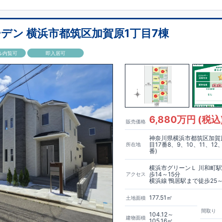
収納に
【収納スペース・各居室クローゼット完備】
・リビングや廊下に収
間短縮ができ主婦に嬉しい
ーデンのこ
だ
わ
り
≫
【食器洗い乾燥機】
・寒い冬や梅雨の季節に大活
←
各タイトルをクリック
!!
■
住宅性能評価ダブ
ル
取
得
!
房機】
能評価
‥‥
建物設計段階で、国が認めた第三機関が評価しております。
・
評価
‥‥
評価を受けた図面通りに施工されているか、建設までに計
回チェッ
デン 横浜市都筑区加賀原1丁目7棟
4
見やすい特設サイトはこちら
・図面や書類上だけでなく、「現場の施工状況」を検査した上で、品質を
https://www.e-
。
kken/51775003/
・誰が何をやったかが明確だからこそ、お客様の安
■
全棟自社一
貫
体
制
!
ル内覧可
即入居可
・設計、施工、営業が協力しあい、最良のプランをご提供いたします。
・
ンを抑える事で、コストダウンに努めております。
6,880万円 (税込
販売価格
神奈川県横浜市都筑区加賀
目17番8、9、10、11、12、
所在地
番)
横浜市グリーンＬ 川和町
歩14～15分
アクセス
横浜線 鴨居駅まで徒歩25～
177.51㎡
土地面積
間取り
104.12～
建物面積
105.16㎡