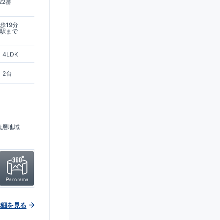
22番
歩19分
丘駅まで
4LDK
2台
低層地域
詳細を見る