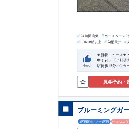
24時間換気
カースペース2
LDK18帖以上
勾配天井
★
新着ニュース
★
中！
●
〇
【当社売
Good!
駅徒歩15分♪
​
◇カ
★☆
当社自慢の魅
の良い多彩な間取
見学予約・
にちょっとしたお
に
【収納スペース
ができ主婦に嬉し
ー】
≪
ブルーミ
・『設計』住
取
得
!
ブルーミングガー
・『建設』住宅性
ックが行われます
を保証しておりま
1区画販売中／全9区画
みらいエコ住宅
安心に繋がります