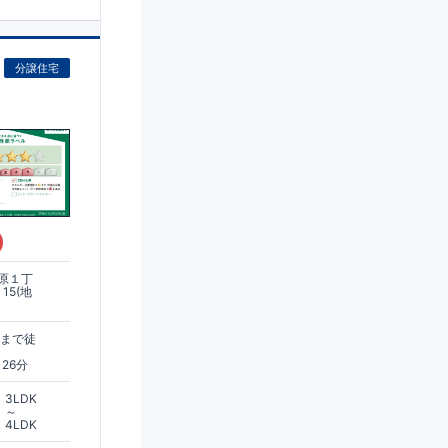
分譲住宅
)
原１丁
15(地
駅まで徒
26分
3LDK
～
4LDK