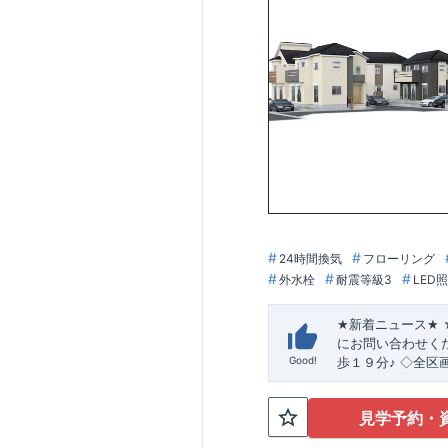
24時間換気
フローリング
外水栓
耐震等級3
LED
★
新着ニュース
★
にお問い合わせく
​
Good!
歩１９分♪
◇全区
良好
★☆
当社自慢の魅
の良い多彩な間取
見学予約・
・開放感を演出す
明るく開放的なLD