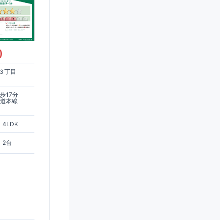
)
３丁目
歩17分
鉄道本線
4LDK
2台