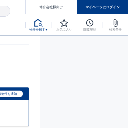
仲介会社様向け
マイページにログイン
物件を探す
お気に入り
閲覧履歴
検索条件
アした認定住宅です。
マンスには自信があります。
デザインテイストごとにサブブランドを開設し、意匠性の高い住宅を、よりわかりやすく、手の届きやすい形でご提案していきます。
東栄住宅では、お引渡し後最大10回の無料定期点検と最大60年間の品質保証を実施しています。
当サイトについて、ブルーミングガーデンシリーズに関して、東栄ホームサービス株式会社について。
デザインで、分譲住宅を変えていく。
着物件を通知