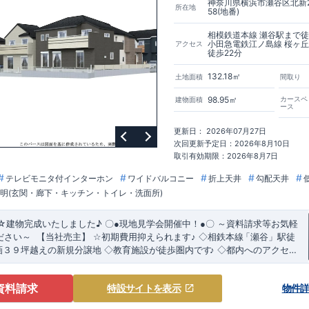
神奈川県横浜市瀬谷区北新
所在地
58(地番)
相模鉄道本線 瀬谷駅まで徒
小田急電鉄江ノ島線 桜ヶ
アクセス
徒歩22分
132.18㎡
土地面積
間取り
98.95㎡
カースペ
建物面積
ース
更新日： 2026年07月27日
次回更新予定日：2026年8月10日
取引有効期限：2026年8月7日
テレビモニタ付インターホン
ワイドバルコニー
折上天井
勾配天井
照明(玄関・廊下・キッチン・トイレ・洗面所)
☆建物完成いたしました
♪
～資料請求等お気軽
〇
●
現地見学会開催中！
●
〇
ださい～
【当社売主】
☆
初期費用抑えられます
♪
◇相鉄本線
「瀬谷
」駅徒
​
​
画３９坪越えの新規分譲地
◇教育施設が徒歩圏内です
♪
◇都内へのアクセス
力溢れる間取り
&
設備
!
暮らしやすく長く愛される安心住まい
☆★
◇
使い勝手
り
◇
資料請求
特設サイト
を表示
物件
るスタイリッシュな間取り
【勾配天井・折り上げ天井】
・ 吹き抜けにより
Kとなっております（5号棟）
【吹き抜け天井】
◇
実際に生活した時に便利