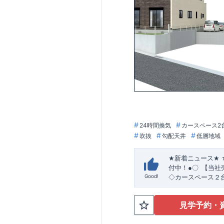
24時間換気
カースペース2
吹抜
勾配天井
低層地域
★
新着ニュース
★
付中！
●
〇
【当社
Good!
◇カースペース２
の魅力溢れる間取
・開放感
間取り
◇
見学予約・
たおしゃれ感を
【
ース・各居室クロ
嬉しい
【食器洗い