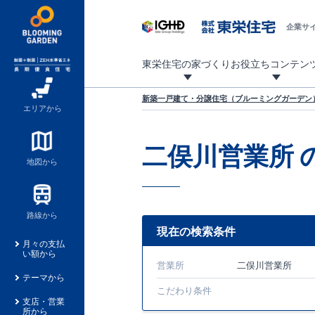
企業サ
東栄住宅の家づくり
お役立ちコンテン
地震に強い東栄住宅！ブルーミングガーデンは全棟住宅性能評価最高等級を取得！
「暮らしを豊かに」「帰ってきたくなる家」「お家時間を充実させたい」その想いから自社の設計士がお客様のニーズを反映した住み心地の良い新たな仕様を定期的にお届けしていきます。
設計から完成まで、国が定めた第三者機関が住宅性能を評価します
不動産（新築一戸建て・土地・条件付売地）購入は、各種手続きや見慣れない言葉などがたくさんあります。そんな不安もスッキリ解消！
東栄住宅に関する大切なキーワードの意味を一覧から見ることができます。
自社設計士考案の新仕様プロジェクト始動！
揺れに耐えるだけではなく、揺れ自体を低減し
ブルーミングガーデンは全棟住宅性能表示制度
家づくりのプロである業者さん、内情を知り尽くした東栄住宅の社員にも
現地見学するとメリットいっぱい！気になる物
家づくりのプロにも選ばれています
もっと暮らし快適プロジェクト
新築一戸建て・分譲住宅（ブルーミングガーデン）
エリアから
二俣川営業所
地図から
路線から
現在の検索条件
月々の支払
い額から
営業所
二俣川営業所
テーマから
こだわり条件
支店・営業
所から