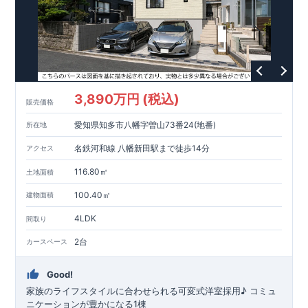
れます。
スマートフォンで見やすい特設サイトはこちら
・中古市場でも、長期優良住宅が有利に働きます。
■
住宅性能評価ダブル取得!
https://www.e-blooming.com/bukken/83876005/
(
←詳しくはクリック
!)
・『設計』住
宅性能評価‥‥建物設計段階で、国が認めた第三者機関が評価し
ております。
・『建設』住宅性能評価‥‥評価を受けた図面通り
に施工されているか、建設までに計
4
回チェックが行われま
す。
・図面や書類上だけでなく、「現場の施工状況」を検査し
た上で、品質を保証しております。
■全棟自社一貫体制!
(
←詳
3,890万円 (税込)
販売価格
しくはクリック
!)
・誰が何をやったかが明確だからこそ、お客
様の安心に繋がります。
・設計、施工、営業が協力しあい、ベ
愛知県知多市八幡字曽山73番24(地番)
所在地
ストプランをご提供いたします。
・不要な中間マージンを抑え
る事で、コストダウンに努めております。
!
現地案内予約受付
名鉄河和線 八幡新田駅まで徒歩14分
アクセス
中
!
・現地ご見学予約受付中◎ 平日やお仕事終わりのご案内も
可能です
!
ご希望のお客様は一度ご連絡ください！
・ホームペ
116.80㎡
土地面積
ージに載っていない詳しい内容や、資金計画のご相談、
ご質問
100.40㎡
建物面積
等がございましたらお気軽にご連絡下さい。
TEL
0564-57-0257
東栄住宅 岡崎営業所
4LDK
間取り
2台
カースペース
Good!
家族のライフスタイルに合わせられる可変式洋室採用♪ コミュ
ニケーションが豊かになる1棟