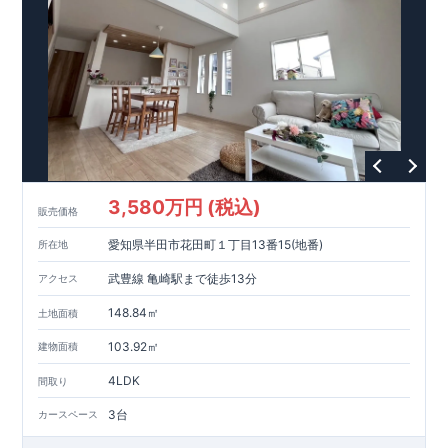
3
号棟、一階への採光と解放感を演出する【
吹抜空間
】
来客時には客間にもなる【
便利な
2way
和室
】
開放感溢れる折上げ天井にはアクセントとして【
化粧梁
】を設
置
東栄住宅の家づくりへのこだわり
■『長期優良住宅』取得!
(
←
詳しくはクリック
!)
・
国が定めた
7
つの技術基準をクリアしてい
ます。
・住宅ローン減税、固定資産税などの税制優遇を受けら
れます。
スマートフォンで見やすい特設サイトはこちら
・中古市場でも、長期優良住宅が有利に働きます。
■
住宅性能評価ダブル取得!
https://www.e-blooming.com/bukken/83875021/
(
←詳しくはクリック
!)
・『設計』住
宅性能評価‥‥建物設計段階で、国が認めた第三者機関が評価し
ております。
・『建設』住宅性能評価‥‥評価を受けた図面通り
3,580万円 (税込)
に施工されているか、建設までに計
4
回チェックが行われま
販売価格
す。
・図面や書類上だけでなく、「現場の施工状況」を検査し
愛知県半田市花田町１丁目13番15(地番)
所在地
た上で、品質を保証しております。
■全棟自社一貫体制!
(
←詳
しくはクリック
!)
・誰が何をやったかが明確だからこそ、お客
武豊線 亀崎駅まで徒歩13分
アクセス
様の安心に繋がります。
・設計、施工、営業が協力しあい、ベ
ストプランをご提供いたします。
・不要な中間マージンを抑え
148.84㎡
土地面積
る事で、コストダウンに努めております。
!
現地案内予約受付
中
!
・現地ご見学予約受付中◎ 平日やお仕事終わりのご案内も
103.92㎡
建物面積
可能です
!
ご希望のお客様は一度ご連絡ください！
・ホームペ
4LDK
間取り
ージに載っていない詳しい内容や、資金計画のご相談、
ご質問
等がございましたらお気軽にご連絡下さい。
!
現地案内予約受
3台
カースペース
付中
!
・現地ご見学予約受付中◎ 平日やお仕事終わりのご案内
も可能です
!
ご希望のお客様は一度ご連絡ください！
・ホーム