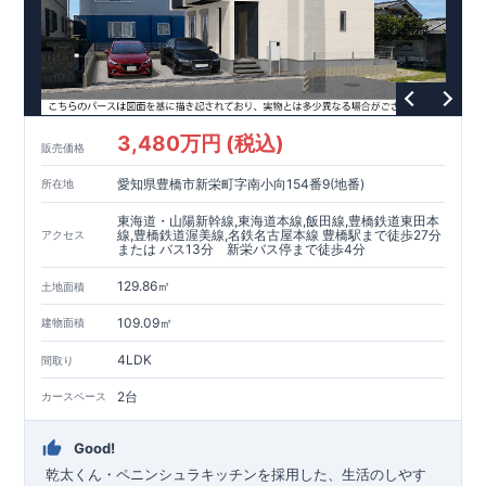
東栄住宅の家づくりへのこだわり
■『長期優良住宅』取得!
(
←
詳しくはクリック
!)
・
国が定めた
7
つの技術基準をクリアしてい
ます。
・住宅ローン減税、固定資産税などの税制優遇を受けら
れます。
・中古市場でも、長期優良住宅が有利に働きます。
■
住宅性能評価ダブル取得!
スマートフォンで見やすい特設サイトはこちら
(
←詳しくはクリック
!)
・『設計』住
宅性能評価‥‥建物設計段階で、国が認めた第三者機関が評価し
https://www.e-blooming.com/bukken/83875031/
3,480万円 (税込)
販売価格
ております。
・『建設』住宅性能評価‥‥評価を受けた図面通り
に施工されているか、建設までに計
4
回チェックが行われま
愛知県豊橋市新栄町字南小向154番9(地番)
所在地
す。
・図面や書類上だけでなく、「現場の施工状況」を検査し
た上で、品質を保証しております。
■全棟自社一貫体制!
(
←詳
東海道・山陽新幹線,東海道本線,飯田線,豊橋鉄道東田本
しくはクリック
!)
・誰が何をやったかが明確だからこそ、お客
線,豊橋鉄道渥美線,名鉄名古屋本線 豊橋駅まで徒歩27分
アクセス
または バス13分 新栄バス停まで徒歩4分
様の安心に繋がります。
・設計、施工、営業が協力しあい、ベ
ストプランをご提供いたします。
・不要な中間マージンを抑え
129.86㎡
土地面積
る事で、コストダウンに努めております。
!
現地案内予約受付
中
!
・現地ご見学予約受付中◎ 平日やお仕事終わりのご案内も
109.09㎡
建物面積
可能です
!
ご希望のお客様は一度ご連絡ください！
・ホームペ
ージに載っていない詳しい内容や、資金計画のご相談、
ご質問
4LDK
間取り
等がございましたらお気軽にご連絡下さい。
TEL
0564-57-0257
2台
カースペース
東栄住宅 岡崎営業所
Good!
​
乾太くん・ペニンシュラキッチンを採用した、生活のしやす