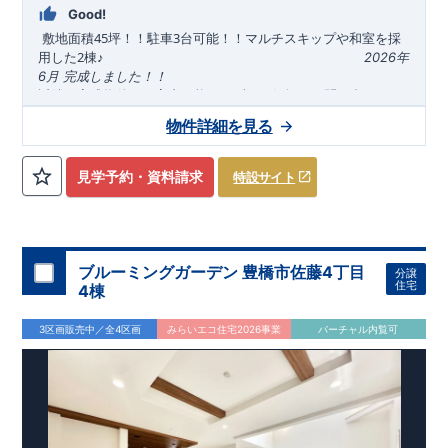
ページに載っていない詳しい内容や、資金計画のご相談、
ご質
Good!
問等がございましたらお気軽にご連絡下さい。
TEL
0564-57-
45
3
​
敷地面積
坪
！！駐車
台
可能！！
マルチスキップ
や
和室
を採
東栄住宅 岡崎営業所
​ ​ ​
0257
2
用した
棟
​ ​ ​
2026
年
♪
6
月 完成しました！！
近隣の完成物件のご案内可能！まずはお気軽にお問い合わせ
を！
物件詳細を見る
来場予約：
Web
：
TEL:0564-57-0257
物件のおすすめポイント
見学予約・資料請求
特設サイト
耐震、制震に優れた
【
ダンパー
】採用！
リビングが見渡せる【
対
面
キ
ッ
チ
ン
】
1
号棟、ゆとりある洗面所にはお手入れしやすく【
広
々とした
洗
面台
】を採用
おしゃれな雰囲気を演出する【
ポップアップ天井
】、雨の日も
ブルーミングガーデン 豊橋市佐藤4丁目
分譲
気にせず干せる【
インナーバルコニー
】
住宅
4棟
お子さまの勉強や作業スペースとしても使える【
マルチスキッ
プ
2.5
帖
】
3区画販売中／全4区画
みらいエコ住宅2026事業
バーチャル内覧可
マルチスキップを明るく照らす【
吹
抜
】採用
開放感溢れる折上げ天井にはアクセントとして【
化粧梁
】を設
置
2
号棟、
2F
廊下には【
掃
除
機
等が
し
まえ
る収納
】を設置
来客時には客間にもなる【
便利な和室
】