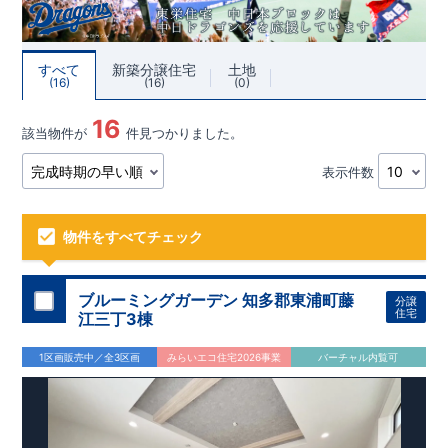
すべて
新築分譲住宅
土地
16
16
0
16
該当物件が
件見つかりました。
表示件数
物件をすべてチェック
ブルーミングガーデン 知多郡東浦町藤
分譲
住宅
江三丁3棟
1区画販売中／全3区画
みらいエコ住宅2026事業
バーチャル内覧可