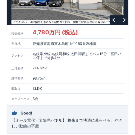
4,780万円 (税込)
販売価格
愛知県東海市富木島町山中150番2(地番)
所在地
名鉄常滑線,名鉄河和線 太田川駅までバス15分 富田バ
アクセス
ス停まで徒歩4分
214.62㎡
土地面積
98.75㎡
建物面積
3LDK
間取り
3台
カースペース
Good!
【オール電化・太陽光パネル】 将来まで快適に暮らせる、やさ
しい動線の平屋