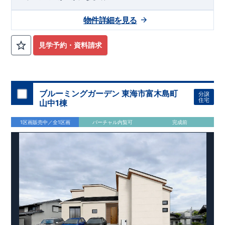
物件詳細を見る
見学予約・資料請求
ブルーミングガーデン 東海市富木島町
分譲
住宅
山中1棟
1区画販売中／全1区画
バーチャル内覧可
完成前