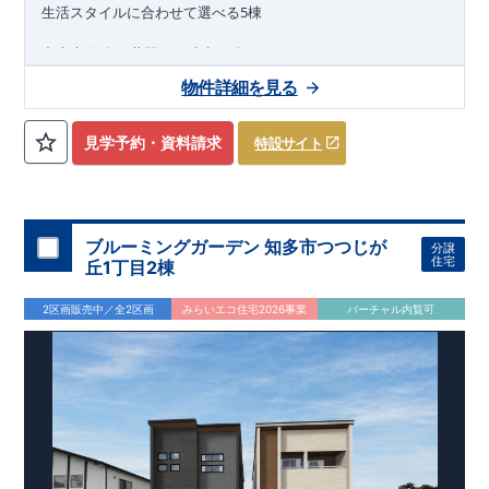
東栄住宅 岡崎営業所
​ ​
0257
5
生活スタイルに合わせて選べる
棟
中央本線
春日井駅まで徒歩
分
14
2026
年
10
月
物件詳細を見る
下旬完成
予定
近隣の完成物件のご案内可能！まずはお気軽にお問い合わせ
見学予約・資料請求
特設サイト
を！
来場予約：
Web
：
TEL:0564-57-0257
物件のおすすめポイント
耐震、制震に優れた
【
ダンパー
】採用！
ブルーミングガーデン 知多市つつじが
分譲
住宅
1
号棟、お子さまの勉強や作業スペースとしても使える【
マルチ
丘1丁目2棟
スキップ
】
カウンターと室内干し、勝手口を設置！便利で【
ゆとりのある
2区画販売中／全2区画
みらいエコ住宅2026事業
バーチャル内覧可
​
洗面室
】
2
号棟、
3
枚戸を開けば【
23.25
帖の大空間
】に変身
2F
廊下には便利な【
カウンターと室内干し
】を設置
​
3
号棟、自転車を置いたり、カフェテーブルを置いたりできる
【
マルチエントランス
】
洗濯物もたくさん干せる【
イ
ン
ナ
ー
バ
ル
コ
ニ
ー
】
たっぷり収納の【
ウ
ォー
ク
イン
ク
ロー
ゼ
ッ
ト
】を設置
​
4
号棟、アウトドア用品が片付けられる【
便利な可動棚
】