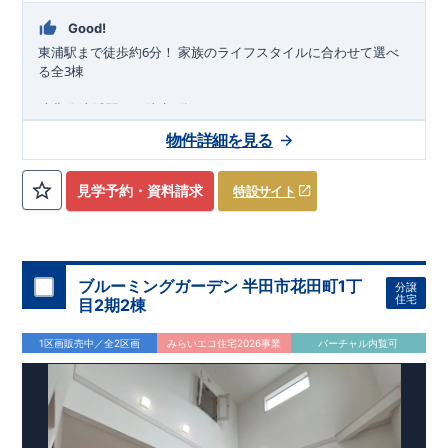
Good!
6
東浦駅まで
徒歩約
分
！
家族のライフスタイルに合わせて選べ
3
る
全
棟
武豊線
東浦駅まで徒歩
分
​ ​
6
2026
年
6
月 完成しました！！
物件詳細を見る
近隣の完成物件のご案内可能！まずはお気軽にお問い合わせ
を！
来場予約：
Web
：
TEL:0564-57-0257
見学予約・資料請求
特設サイト
物件のおすすめポイント
耐震、制震に優れた
【
ダンパー
】採用！
​
リビングが見渡せる【
対
面
キ
ッ
チ
ン
】
1
号棟、【
全居室
クローゼット付き
】
なので、服などの収納がで
ブルーミングガーデン 半田市花田町1丁
分譲
き、お部屋が広く使用できます。
住宅
目2期2棟
キッチン横には物が片付く【
可動棚
】を採用！
​
家族の履き物がすっきり片付く【
姿見ミラー付き玄関収納
】
1区画販売中／全2区画
みらいエコ住宅2026事業
バーチャル内覧可
2
号棟、洗濯物もたくさん干せる奥行ある【
3WAY
インナーバル
コニー
】
自転車や傘立てを置いても濡れない【
玄
関先
ス
ペー
ス
】
3
枚戸を開けば【
10.5
帖
の大空間
】に変身