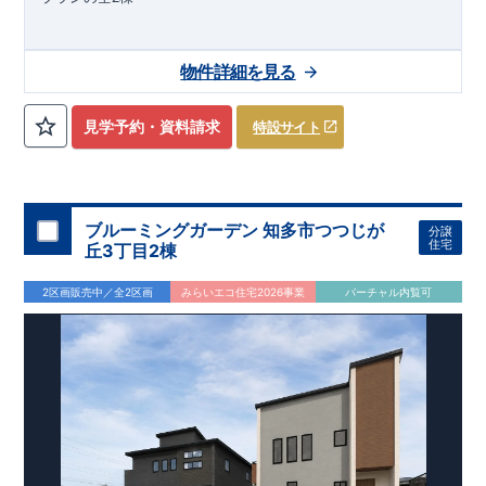
東栄住宅 岡崎営業所
名鉄常滑線
朝倉駅まで徒歩
分
13
物件詳細を見る
2026
年
10
月
見学予約・資料請求
特設サイト
下旬完成
予定
近隣の完成物件のご案内可能！まずはお気軽にお問い合わせ
を！
来場予約：
Web
：
TEL:0564-57-0257
ブルーミングガーデン 知多市つつじが
分譲
住宅
物件のおすすめポイント
丘3丁目2棟
耐震、制震に優れた
【
ダンパー
】採用！
1
号棟、来客時には客間にもなる【
便利な和室
】
2区画販売中／全2区画
みらいエコ住宅2026事業
バーチャル内覧可
調理器具、日用品などが片付く【
可動棚
】を設置
【
全
居室
ク
ロー
ゼ
ット
】付きなので服などの収納ができ、お部
屋を広く使用できます。
2
号棟、お子さまの勉強や作業スペースとしても使える【
マルチ
スキップ
】
折上天井で開放感のある【
20.5
帖の広々リビング
】
家族分の衣類をまとめて収納できる使い勝手を考えた【
ファミ
リークローゼット
】