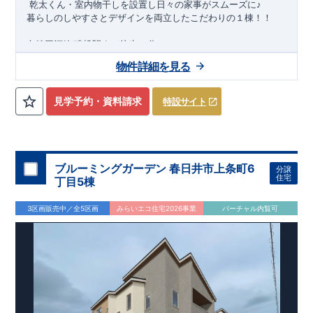
​ ​
乾太くん・室内物干しを設置し日々の家事がスムーズに
♪
暮らしのしやすさとデザインを両立したこだわりの１棟！！
名鉄三河線
猿投駅まで徒歩
分
13
2026
年
9
月
物件詳細を見る
下旬完成
予定
近隣の完成物件のご案内可能！まずはお気軽にお問い合わせ
見学予約・資料請求
特設サイト
を！
来場予約：
Web
：
TEL: 0564-57-0257
物件のおすすめポイント
耐震、制震に優れた
【
ダンパー
】採用！
ブルーミングガーデン 春日井市上条町6
分譲
住宅
カードキーで開錠・施錠可能な【
玄
関
ド
ア
】を採用！
丁目5棟
洗濯物を外に干せない日も安心の【
ガ
ス
乾
燥
機
乾
太
くん
】を設
置しております。
3区画販売中／全5区画
みらいエコ住宅2026事業
バーチャル内覧可
リビング全体を見渡せる【
フ
ル
オー
プ
ンキ
ッ
チ
ン
】はスタイリ
ッシュでお手入れのしやすい【
薄型レンジフード
】を採用！！
【
全
居室
ク
ロー
ゼ
ット
】付きなので服などの収納ができ、お部
屋が広く使用できます。
3
枚戸を開けば【
10.25
帖の大空間
】に変身
ホテルのようなおしゃれなデザインが特徴的な【
洗
面
化
粧台
】
継ぎ目のないカウンターとオープン収納を採用し、お手入れの
しやすい仕様となっております。