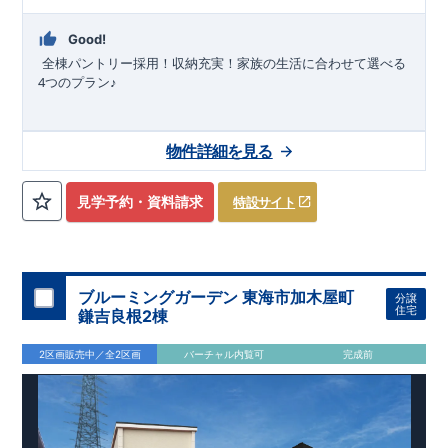
Good!
​
全棟パントリー採用！収納充実！家族の生活に合わせて選べる
4
つのプラン
♪
,
,
,
,
東海道・山陽新幹線
東海道本線
飯田線
豊橋鉄道東田本線
豊橋
物件詳細を見る
,
鉄道渥美線
名鉄名古屋本線
豊橋駅までバス
分 佐藤東バス停
19
まで徒歩
分
豊橋鉄道渥美線
小池駅まで徒歩
分
​ ​
5
30
近隣の完成物件のご案内可能！まずはお気軽にお問い合わせ
2026
年
7
月 中旬完成しまし
見学予約・資料請求
特設サイト
た！！
を！
来場予約：
Web
：
TEL:0564-57-0257
物件のおすすめポイント
耐震、制震に優れた
【
ダンパー
】採用！
ブルーミングガーデン 東海市加木屋町
分譲
​
リビングが見渡せる【
対
面
キ
ッ
チ
ン
】
住宅
鎌吉良根2棟
1
号棟、キッチン横には食器や調理器具、日用品などが片付く
【
パントリー
】を設置！
2区画販売中／全2区画
バーチャル内覧可
完成前
【
全居室
クローゼット付き
】
なので、服などの収納ができ、お
部屋が広く使用できます。
2
号棟、食器や調理器具等が片付く【
可動棚付パントリー
】
お子さまの勉強や作業スペースとしても使える【
マルチスキッ