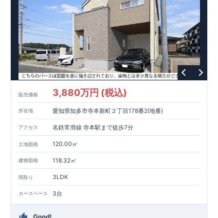
キッチン横には食器や調理器具、日用品などが片付く【
パント
リー
】を設置
雨の日も安心な【
玄
関
ポ
ーチ
】
3
枚戸を開けば【
10.5
帖の大空間
】に変身
【
全
居室
ク
ロー
ゼ
ット
】付きなので服などの収納ができ、お部
屋を広く使用できます。
ホテルのようなおしゃれなデザインが特徴的な【
洗
面
化
粧台
】
継ぎ目のないカウンターとオープン収納を採用し、お手入れの
しやすい仕様となっております。
3,880万円 (税込)
販売価格
東栄住宅の家づくりへのこだわり
■『長期優良住宅』取得!
(
←
詳しくはクリック
!)
・
国が定めた
7
つの技術基準をクリアしてい
愛知県知多市寺本新町２丁目178番2(地番)
所在地
ます。
・住宅ローン減税、固定資産税などの税制優遇を受けら
れます。
スマートフォンで見やすい特設サイトはこちら
・中古市場でも、長期優良住宅が有利に働きます。
■
名鉄常滑線 寺本駅まで徒歩7分
アクセス
住宅性能評価ダブル取得!
https://www.e-blooming.com/bukken/83875033/
(
←詳しくはクリック
!)
・『設計』住
宅性能評価‥‥建物設計段階で、国が認めた第三者機関が評価し
120.00㎡
土地面積
ております。
・『建設』住宅性能評価‥‥評価を受けた図面通り
118.32㎡
建物面積
に施工されているか、建設までに計
4
回チェックが行われま
す。
・図面や書類上だけでなく、「現場の施工状況」を検査し
3LDK
間取り
た上で、品質を保証しております。
■全棟自社一貫体制!
(
←詳
しくはクリック
!)
・誰が何をやったかが明確だからこそ、お客
3台
カースペース
様の安心に繋がります。
・設計、施工、営業が協力しあい、ベ
ストプランをご提供いたします。
・不要な中間マージンを抑え
Good!
る事で、コストダウンに努めております。
!
現地案内予約受付