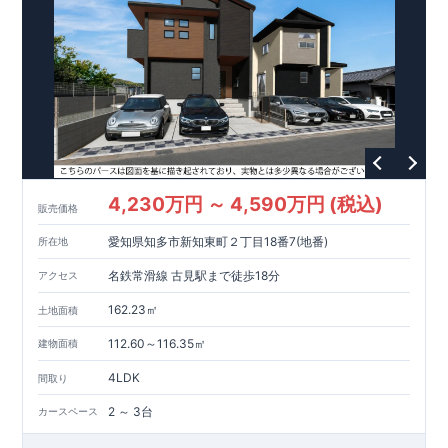
2
号棟、雨の日も安心な【
玄関ポーチ
】
来客時には客間にもなる【
便利な
2way
和室
】
雨の日も気にせず干せる【
インナーバルコニー
】
大きなベッドも置ける広々【
8.0
帖
の
主寝室
】
キッチン横には物が片付く【
可動棚
】を採用
東栄住宅の家づくりへのこだわり
■『長期優良住宅』取得!
(
←
詳しくはクリック
!)
・
国が定めた
7
つの技術基準をクリアしてい
ます。
・住宅ローン減税、固定資産税などの税制優遇を受けら
れます。
・中古市場でも、長期優良住宅が有利に働きます。
■
4,230万円 ～ 4,590万円 (税込)
住宅性能評価ダブル取得!
スマートフォンで見やすい特設サイトはこちら
(
←詳しくはクリック
!)
・『設計』住
販売価格
宅性能評価‥‥建物設計段階で、国が認めた第三者機関が評価し
https://www.e-blooming.com/bukken/83875025/
愛知県知多市新知東町２丁目18番7(地番)
所在地
ております。
・『建設』住宅性能評価‥‥評価を受けた図面通り
に施工されているか、建設までに計
4
回チェックが行われま
名鉄常滑線 古見駅まで徒歩18分
アクセス
す。
・図面や書類上だけでなく、「現場の施工状況」を検査し
た上で、品質を保証しております。
■全棟自社一貫体制!
(
←詳
162.23㎡
土地面積
しくはクリック
!)
・誰が何をやったかが明確だからこそ、お客
様の安心に繋がります。
・設計、施工、営業が協力しあい、ベ
112.60～116.35㎡
建物面積
ストプランをご提供いたします。
・不要な中間マージンを抑え
4LDK
間取り
る事で、コストダウンに努めております。
!
現地案内予約受付
中
!
・現地ご見学予約受付中◎ 平日やお仕事終わりのご案内も
2 ～ 3台
カースペース
可能です
!
ご希望のお客様は一度ご連絡ください！
・ホームペ
ージに載っていない詳しい内容や、資金計画のご相談、
ご質問