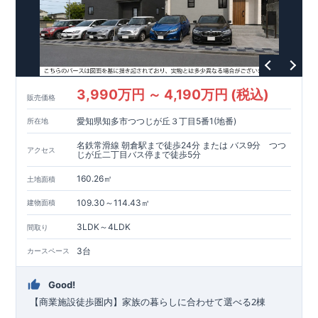
東栄住宅の家づくりへのこだわり
■『長期優良住宅』取得!
(
←
詳しくはクリック
!)
・
国が定めた
7
つの技術基準をクリアしてい
ます。
・住宅ローン減税、固定資産税などの税制優遇を受けら
れます。
・中古市場でも、長期優良住宅が有利に働きます。
■
住宅性能評価ダブル取得!
スマートフォンで見やすい特設サイトはこちら
(
←詳しくはクリック
!)
・『設計』住
宅性能評価‥‥建物設計段階で、国が認めた第三者機関が評価し
https://www.e-blooming.com/bukken/83875024/
3,990万円 ～ 4,190万円 (税込)
販売価格
ております。
・『建設』住宅性能評価‥‥評価を受けた図面通り
に施工されているか、建設までに計
4
回チェックが行われま
愛知県知多市つつじが丘３丁目5番1(地番)
所在地
す。
・図面や書類上だけでなく、「現場の施工状況」を検査し
た上で、品質を保証しております。
■全棟自社一貫体制!
(
←詳
名鉄常滑線 朝倉駅まで徒歩24分 または バス9分 つつ
アクセス
しくはクリック
!)
・誰が何をやったかが明確だからこそ、お客
じが丘二丁目バス停まで徒歩5分
様の安心に繋がります。
・設計、施工、営業が協力しあい、ベ
160.26㎡
土地面積
ストプランをご提供いたします。
・不要な中間マージンを抑え
る事で、コストダウンに努めております。
!
現地案内予約受付
109.30～114.43㎡
建物面積
中
!
・現地ご見学予約受付中◎ 平日やお仕事終わりのご案内も
可能です
!
ご希望のお客様は一度ご連絡ください！
・ホームペ
3LDK～4LDK
間取り
ージに載っていない詳しい内容や、資金計画のご相談、
ご質問
等がございましたらお気軽にご連絡下さい。
TEL
0564-57-0257
3台
カースペース
東栄住宅 岡崎営業所
​
Good!
2
​
【商業施設徒歩圏内】家族の暮らしに合わせて選べる
棟