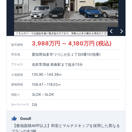
​
生活スタイルにあわせた【
3-4LDK
可変間取り
】
5
号棟、家族のコミュニケーションが豊かになる【
リビングイン
階段
】
自転車や傘立てを置いても濡れない【
玄関先スペース
】
東栄住宅の家づくりへのこだわり
■『長期優良住宅』取得!
(
←
詳しくはクリック
!)
・
国が定めた
7
つの技術基準をクリアしてい
3,988万円 ～ 4,180万円 (税込)
販売価格
ます。
・住宅ローン減税、固定資産税などの税制優遇を受けら
れます。
・中古市場でも、長期優良住宅が有利に働きます。
■
愛知県知多市つつじが丘１丁目6番10(地番)
所在地
住宅性能評価ダブル取得!
スマートフォンで見やすい特設サイトはこちら
(
←詳しくはクリック
!)
・『設計』住
宅性能評価‥‥建物設計段階で、国が認めた第三者機関が評価し
https://www.e-blooming.com/bukken/83875030/
名鉄常滑線 朝倉駅まで徒歩13分
アクセス
ております。
・『建設』住宅性能評価‥‥評価を受けた図面通り
に施工されているか、建設までに計
4
回チェックが行われま
135.90～144.38㎡
土地面積
す。
・図面や書類上だけでなく、「現場の施工状況」を検査し
108.47～118.02㎡
建物面積
た上で、品質を保証しております。
■全棟自社一貫体制!
(
←詳
しくはクリック
!)
・誰が何をやったかが明確だからこそ、お客
3LDK～5LDK
間取り
様の安心に繋がります。
・設計、施工、営業が協力しあい、ベ
ストプランをご提供いたします。
・不要な中間マージンを抑え
2台
カースペース
る事で、コストダウンに努めております。
!
現地案内予約受付
中
!
・現地ご見学予約受付中◎ 平日やお仕事終わりのご案内も
Good!
可能です
!
ご希望のお客様は一度ご連絡ください！
・ホームペ
ージに載っていない詳しい内容や、資金計画のご相談、
ご質問
40
​ ​
【敷地面積
坪以上】和室とマルチスキップを採用した異なる
等がございましたらお気軽にご連絡下さい。
TEL
0564-57-0257
2
プランの全
棟