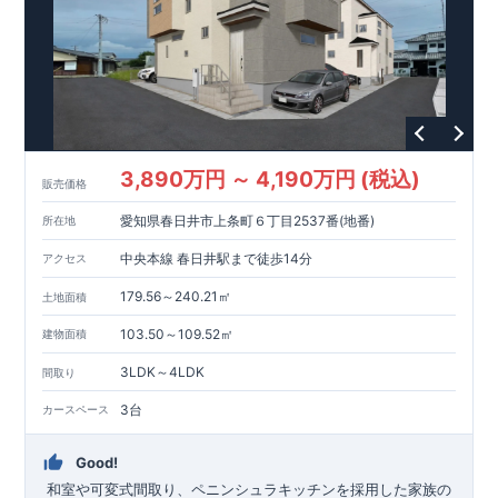
東栄住宅の家づくりへのこだわり
■『長期優良住宅』取得!
(
←
詳しくはクリック
!)
・
国が定めた
7
つの技術基準をクリアしてい
ます。
・住宅ローン減税、固定資産税などの税制優遇を受けら
れます。
・中古市場でも、長期優良住宅が有利に働きます。
■
住宅性能評価ダブル取得!
スマートフォンで見やすい特設サイトはこちら
(
←詳しくはクリック
!)
・『設計』住
宅性能評価‥‥建物設計段階で、国が認めた第三者機関が評価し
https://www.e-blooming.com/bukken/83875027/
ております。
・『建設』住宅性能評価‥‥評価を受けた図面通り
3,890万円 ～ 4,190万円 (税込)
販売価格
に施工されているか、建設までに計
4
回チェックが行われま
す。
・図面や書類上だけでなく、「現場の施工状況」を検査し
愛知県春日井市上条町６丁目2537番(地番)
所在地
た上で、品質を保証しております。
■全棟自社一貫体制!
(
←詳
しくはクリック
!)
・誰が何をやったかが明確だからこそ、お客
中央本線 春日井駅まで徒歩14分
アクセス
様の安心に繋がります。
・設計、施工、営業が協力しあい、ベ
ストプランをご提供いたします。
・不要な中間マージンを抑え
179.56～240.21㎡
土地面積
る事で、コストダウンに努めております。
!
現地案内予約受付
103.50～109.52㎡
建物面積
中
!
・現地ご見学予約受付中◎ 平日やお仕事終わりのご案内も
可能です
!
ご希望のお客様は一度ご連絡ください！
・ホームペ
3LDK～4LDK
間取り
ージに載っていない詳しい内容や、資金計画のご相談、
ご質問
等がございましたらお気軽にご連絡下さい。
!
現地案内予約受
3台
カースペース
付中
!
・現地ご見学予約受付中◎ 平日やお仕事終わりのご案内
も可能です
!
ご希望のお客様は一度ご連絡ください！
・ホーム
Good!
ページに載っていない詳しい内容や、資金計画のご相談、
ご質
問等がございましたらお気軽にご連絡下さい。
TEL
0564-57-
​ ​
和室や可変式間取り、ペニンシュラキッチンを採用した家族の