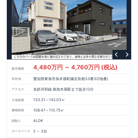
プ
3.5
帖
】
3
号棟、大きなベッドも置ける広々【
8.5
帖
の
主寝室
】
広々とした玄関には、履き物が片付く【
姿見ミラー
付き収納
】
を設置
4
号棟、家族のコミュニケーションが豊かになる【
リ
ビン
グ
イン
階
段
】
【
南向き
2way
ワイドバルコニー
】
(
一部インナーバルコニー
)
【
全居室
クローゼット付き
】
なので、服などの収納ができ、お
​
部屋が広く使用できます。
4,480万円 ～ 4,760万円 (税込)
東栄住宅の家づくりへのこだわり
■『長期優良住宅』取得!
(
←
販売価格
詳しくはクリック
!)
・
国が定めた
7
つの技術基準をクリアしてい
愛知県東海市加木屋町鎌吉良根33番32(地番)
所在地
ます。
・住宅ローン減税、固定資産税などの税制優遇を受けら
れます。
スマートフォンで見やすい特設サイトはこちら
・中古市場でも、長期優良住宅が有利に働きます。
■
名鉄河和線 南加木屋駅まで徒歩12分
アクセス
住宅性能評価ダブル取得!
https://www.e-blooming.com/bukken/83875023/
(
←詳しくはクリック
!)
・『設計』住
宅性能評価‥‥建物設計段階で、国が認めた第三者機関が評価し
133.31～142.03㎡
土地面積
ております。
・『建設』住宅性能評価‥‥評価を受けた図面通り
に施工されているか、建設までに計
4
回チェックが行われま
108.47～110.75㎡
建物面積
す。
・図面や書類上だけでなく、「現場の施工状況」を検査し
4LDK
間取り
た上で、品質を保証しております。
■全棟自社一貫体制!
(
←詳
しくはクリック
!)
・誰が何をやったかが明確だからこそ、お客
2 ～ 3台
カースペース
様の安心に繋がります。
・設計、施工、営業が協力しあい、ベ