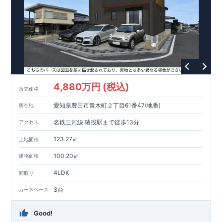
れます。
・中古市場でも、長期優良住宅が有利に働きます。
■
住宅性能評価ダブル取得!
(
←詳しくはクリック
!)
・『設計』住
宅性能評価‥‥建物設計段階で、国が認めた第三者機関が評価し
ております。
・『建設』住宅性能評価‥‥評価を受けた図面通り
に施工されているか、建設までに計
4
回チェックが行われま
す。
・図面や書類上だけでなく、「現場の施工状況」を検査し
た上で、品質を保証しております。
■全棟自社一貫体制!
(
←詳
しくはクリック
!)
・誰が何をやったかが明確だからこそ、お客
様の安心に繋がります。
・設計、施工、営業が協力しあい、ベ
4,880万円 (税込)
販売価格
ストプランをご提供いたします。
・不要な中間マージンを抑え
る事で、コストダウンに努めております。
!
現地案内予約受付
愛知県豊田市青木町２丁目61番47(地番)
所在地
中
!
・現地ご見学予約受付中◎ 平日やお仕事終わりのご案内も
可能です
!
ご希望のお客様は一度ご連絡ください！
・ホームペ
名鉄三河線 猿投駅まで徒歩13分
アクセス
ージに載っていない詳しい内容や、資金計画のご相談、
ご質問
等がございましたらお気軽にご連絡下さい。
!
現地案内予約受
123.27㎡
土地面積
付中
!
・現地ご見学予約受付中◎ 平日やお仕事終わりのご案内
100.20㎡
建物面積
も可能です
!
ご希望のお客様は一度ご連絡ください！
・ホーム
ページに載っていない詳しい内容や、資金計画のご相談、
ご質
4LDK
間取り
問等がございましたらお気軽にご連絡下さい。
TEL
0564-57-
東栄住宅 岡崎営業所
​
0257
3台
カースペース
Good!