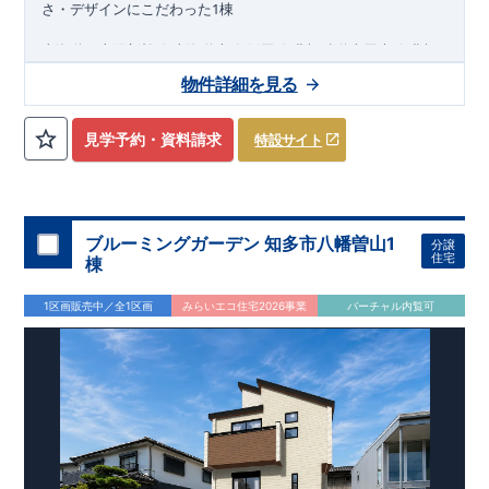
1
さ・デザインにこだわった
棟
,
,
,
,
東海道・山陽新幹線
東海道本線
飯田線
豊橋鉄道東田本線
豊橋
,
鉄道渥美線
名鉄名古屋本線
豊橋駅まで徒歩
分
または
バス
27
13
物件詳細を見る
分 新栄バス停まで徒歩
分
​ ​
4
2026
年
10
月
見学予約・資料請求
特設サイト
下旬完成
予定
近隣の完成物件のご案内可能！まずはお気軽にお問い合わせ
を！
来場予約：
Web
：
TEL:0564-57-0257
ブルーミングガーデン 知多市八幡曽山1
分譲
住宅
物件のおすすめポイント
棟
耐震、制震に優れた
【
ダンパー
】採用！
洗濯物を外に干せない日も安心の【
ガス乾燥機乾太くん
】を設
1区画販売中／全1区画
みらいエコ住宅2026事業
バーチャル内覧可
置しております。
【
可動棚
】と【
室内物干付き
】で便利なゆとりある洗面所
雨の日でも安心できる【
イ
ン
ナ
ー
バ
ルコ
ニ
ー
】
たっぷり収納の【
ウ
ォー
ク
イン
ク
ロー
ゼ
ッ
ト
】を設置
【
全
居室
ク
ロー
ゼ
ット
】付きなので服などの収納ができ、お部
屋を広く使用できます。
東栄住宅の家づくりへのこだわり
■『長期優良住宅』取得!
(
←
詳しくはクリック
!)
・
国が定めた
7
つの技術基準をクリアしてい
ます。
・住宅ローン減税、固定資産税などの税制優遇を受けら