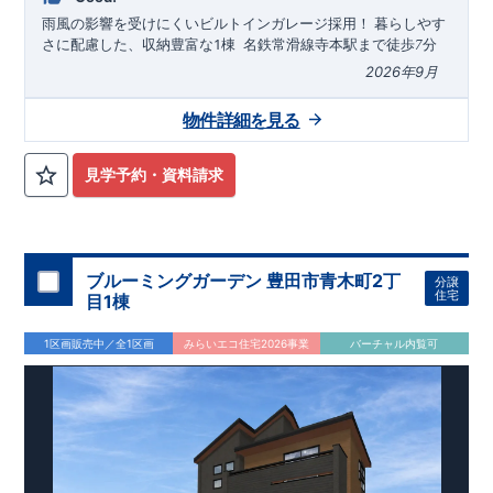
中
!
・現地ご見学予約受付中◎ 平日やお仕事終わりのご案内も
雨風の影響を受けにくいビルトインガレージ採用！
暮らしやす
可能です
!
ご希望のお客様は一度ご連絡ください！
・ホームペ
1
さに配慮した、収納豊富な
棟
​
名鉄常滑線
寺本駅まで徒歩
分
7
ージに載っていない詳しい内容や、資金計画のご相談、
ご質問
2026
年
9
月
等がございましたらお気軽にご連絡下さい。
TEL
0564-57-0257
東栄住宅 岡崎営業所
​
下旬完成
予定
物件詳細を見る
近隣の完成物件のご案内可能！まずはお気軽にお問い合わせ
を！
来場予約：
Web
：
TEL:0564-57-0257
見学予約・資料請求
物件のおすすめポイント
耐震、制震に優れた
【
ダンパー
】採用！
リビングが見渡せる【
対
面
キ
ッ
チ
ン
】
たっぷり収納の【
ウォークインクローゼット
】
ブルーミングガーデン 豊田市青木町2丁
分譲
住宅
ゆとりある洗面所にはお手入れしやすく【
広
々とした
洗
面台
】
目1棟
を採用
キッチン横には物が片付く【
可動棚
】を採用
1区画販売中／全1区画
みらいエコ住宅2026事業
バーチャル内覧可
雨風から愛車を守る【
イ
ンナー
ガ
レー
ジ
】
天候・花粉を気にせず干せる【
室
内
物
干し
】
たっぷり収納の【
ウ
ォー
ク
イン
ク
ロー
ゼ
ッ
ト
】を設置
東栄住宅の家づくりへのこだわり
■『長期優良住宅』取得!
(
←
詳しくはクリック
!)
・
国が定めた
7
つの技術基準をクリアしてい
ます。
・住宅ローン減税、固定資産税などの税制優遇を受けら