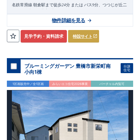
分、つつじが丘二
名鉄常滑線
朝倉駅まで徒歩
24
分
または
バス
9
丁目バス停まで徒歩
分
5
2026
年
10
月
物件詳細を見る
下旬完成
予定
近隣の完成物件のご案内可能！まずはお気軽にお問い合わせ
見学予約・資料請求
特設サイト
を！
来場予約：
Web
：
TEL:0564-57-0257
物件のおすすめポイント
耐震、制震に優れた
【
ダンパー
】採用！
ブルーミングガーデン 豊橋市新栄町南
分譲
住宅
1
号棟、洗面室にはタオルや肌着類などの収納に便利な【
可動
小向1棟
棚
】を採用
お子さまの勉強や作業スペースとしても使える【
マルチスキッ
1区画販売中／全1区画
みらいエコ住宅2026事業
バーチャル内覧可
プ
3.5
帖
】
雨の日でも安心できる【
イ
ン
ナ
ー
バ
ル
コ
ニ
ー
】
​
一階への採光と開放感を演出する【
吹抜空間
】
2
号棟、食器や調理器具、日用品などが片付く可動棚【
パントリ
ー
】を設置
ゆとりある洗面所にはお手入れしやすく【
広
々とした
洗
面台
】
を採用
雨の日も安心な【
玄関ポーチ
】
【
南向き
2way
ワイドバルコニー
】
(
一部インナーバルコニー
)