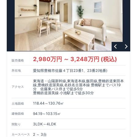
洗濯物もたくさん干せる【
一部
イ
ン
ナ
ー
バ
ルコ
ニ
ー
】
面室にはタオルや肌着類などの収納に【
便利な可動棚
】を採用
アウトドア用品やベビーカーの収納に便利な【
玄関土間収納
】
​
(
可動棚付き
)
東栄住宅の家づくりへのこだわり
■『長期優良住宅』取得!
(
←
詳しくはクリック
!)
・
国が定めた
7
つの技術基準をクリアしてい
ます。
・住宅ローン減税、固定資産税などの税制優遇を受けら
れます。
スマートフォンで見やすい特設サイトはこちら
・中古市場でも、長期優良住宅が有利に働きます。
■
住宅性能評価ダブル取得!
https://www.e-blooming.com/bukken/83875020/
(
←詳しくはクリック
!)
・『設計』住
宅性能評価‥‥建物設計段階で、国が認めた第三者機関が評価し
2,980万円 ～ 3,248万円 (税込)
ております。
・『建設』住宅性能評価‥‥評価を受けた図面通り
販売価格
に施工されているか、建設までに計
4
回チェックが行われま
愛知県豊橋市佐藤４丁目23番1、23番2(地番)
所在地
す。
・図面や書類上だけでなく、「現場の施工状況」を検査し
た上で、品質を保証しております。
■全棟自社一貫体制!
(
←詳
東海道・山陽新幹線,東海道本線,飯田線,豊橋鉄道東田本
しくはクリック
!)
・誰が何をやったかが明確だからこそ、お客
線,豊橋鉄道渥美線,名鉄名古屋本線 豊橋駅までバス19
アクセス
分 佐藤東バス停まで徒歩5分
様の安心に繋がります。
・設計、施工、営業が協力しあい、ベ
豊橋鉄道渥美線 小池駅まで徒歩30分
ストプランをご提供いたします。
・不要な中間マージンを抑え
る事で、コストダウンに努めております。
!
現地案内予約受付
118.44～130.76㎡
土地面積
中
!
・現地ご見学予約受付中◎ 平日やお仕事終わりのご案内も
可能です
!
ご希望のお客様は一度ご連絡ください！
・ホームペ
94.19～103.15㎡
建物面積
ージに載っていない詳しい内容や、資金計画のご相談、
ご質問
3LDK～4LDK
等がございましたらお気軽にご連絡下さい。
TEL
間取り
0564-57-
東栄住宅 岡崎営業所
​ ​
0257
2 ～ 3台
カースペース