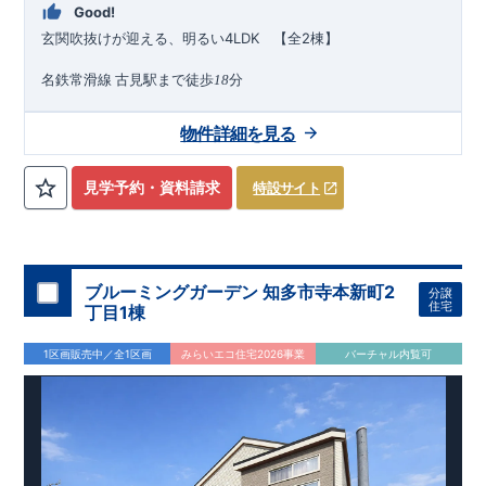
等がございましたらお気軽にご連絡下さい。
!
現地案内予約受
Good!
付中
!
・現地ご見学予約受付中◎ 平日やお仕事終わりのご案内
玄関吹抜けが迎える、明るい
4LDK
【全
2
棟】
も可能です
!
ご希望のお客様は一度ご連絡ください！
・ホーム
ページに載っていない詳しい内容や、資金計画のご相談、
ご質
名鉄常滑線
古見駅まで徒歩
分
18
問等がございましたらお気軽にご連絡下さい。
TEL
0564-57-
2026
年
9
月
東栄住宅 岡崎営業所
0257
物件詳細を見る
下旬完成
予定
近隣の完成物件のご案内可能！まずはお気軽にお問い合わせ
を！
見学予約・資料請求
特設サイト
来場予約：
Web
：
TEL:0564-57-0257
物件のおすすめポイント
耐震、制震に優れた
【
ダンパー
】採用！
1
号棟、リビング全体が見渡せる対面キッチン＋ゴミ出しに便利
ブルーミングガーデン 知多市寺本新町2
分譲
住宅
な【
勝
手
口
】
丁目1棟
来客時には客間にもなる【
便利な和室
】
掃除道具やベビーカーの収納に便利な【
玄関土間収納
】
1区画販売中／全1区画
みらいエコ住宅2026事業
バーチャル内覧可
ゆとりある洗面所にはお手入れしやすく【
広
々とした
洗
面台
】
を採用
玄関を明るく演出する開放的な【
上
部
吹
抜
】
雨の日でも安心できる【
イ
ン
ナ
ー
バ
ル
コ
ニ
ー
】
2
号棟、明るく開放的な【
玄
関
吹
抜
】