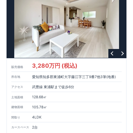
3,280万円 (税込)
販売価格
愛知県知多郡東浦町大字藤江字三丁9番7他3筆(地番)
所在地
武豊線 東浦駅まで徒歩6分
アクセス
128.68㎡
土地面積
105.78㎡
建物面積
4LDK
間取り
2台
カースペース