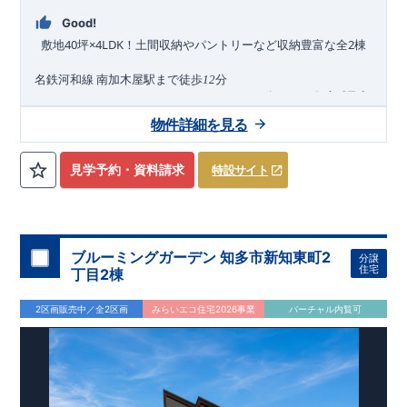
ストプランをご提供いたします。
・不要な中間マージンを抑え
る事で、コストダウンに努めております。
!
現地案内予約受付
Good!
中
!
・現地ご見学予約受付中◎ 平日やお仕事終わりのご案内も
40
×4LDK
2
​
敷地
坪
！土間収納やパントリーなど収納豊富な全
棟
可能です
!
ご希望のお客様は一度ご連絡ください！
・ホームペ
​
ージに載っていない詳しい内容や、資金計画のご相談、
ご質問
名鉄河和線
南加木屋駅まで徒歩
分
​ ​
12
等がございましたらお気軽にご連絡下さい。
!
現地案内予約受
2026
年
8
月 下旬完成
予定
付中
!
・現地ご見学予約受付中◎ 平日やお仕事終わりのご案内
近隣の完成物件のご案内可能！まずはお気軽にお問い合わせ
物件詳細を見る
も可能です
!
ご希望のお客様は一度ご連絡ください！
・ホーム
を！
ページに載っていない詳しい内容や、資金計画のご相談、
ご質
来場予約：
Web
：
TEL:0564-57-0257
問等がございましたらお気軽にご連絡下さい。
TEL
0564-57-
見学予約・資料請求
特設サイト
東栄住宅 岡崎営業所
​ ​
0257
物件のおすすめポイント
耐震、制震に優れた
【
ダンパー
】採用！
リビングが見渡せる【
対
面
キ
ッ
チ
ン
】
たっぷり収納の【
ウォークインクローゼット
】
ブルーミングガーデン 知多市新知東町2
分譲
住宅
丁目2棟
1
号棟、キッチン横には食器や調理器具等が片付く【
可動棚付パ
ントリー
】
2区画販売中／全2区画
みらいエコ住宅2026事業
バーチャル内覧可
掃除道具やベビーカーの収納に便利な【
玄
関
土
間
収
納
】
2
部屋から行き来できる【
2way
バルコニー
】
ゴミ出しに便利な【
勝手口
】
一階への採光と開放感を演出する【
吹抜空間
】