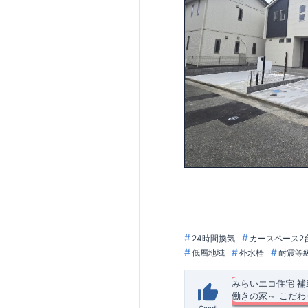
現地案内予約受付
TEL:0120-29-108
24時間換気
カースペース2
低層地域
外水栓
耐震等
みらいエコ住宅 
働きの家～
​
こだわ
Good!