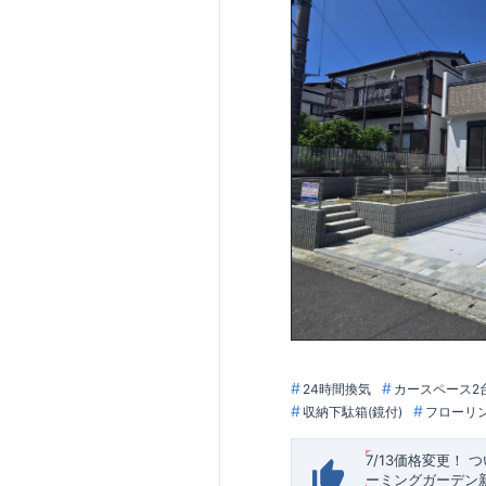
24時間換気
カースペース2
収納下駄箱(鏡付)
フローリ
7/13価格変更！
​
つ
ーミングガーデン