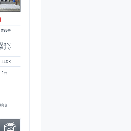
)
098番
木駅まで
ス停まで
4LDK
2台
南向き