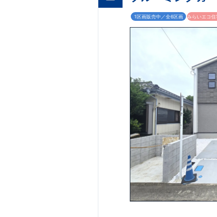
キッチン周りにア
【教育施設】
◎ 
1100m(徒歩約1
1区画販売中／全6区画
みらいエコ住宅
​＜設備・仕様＞
500m(徒歩約8分)
​■玄関ドア…タグ
厚木下荻野北店 約8
オプション商品の
身鏡のついた、コ
◎ 厚木鳶尾郵便局 
網戸（全窓）
​建
■浴室…壁面にア
工事を済ませるこ
​ ​ ​◇アクセス
ただくと
早割価格
３分 ​​
備機器の​15年保
住宅性能評価 W取
東栄ホームサービ
■第三者機関が設計
プボード・TVアン
4分野6項目で最高
ウェブカタログはこ
□ 構造の安定 (耐
(維持管理対策等級3
快適に長く住める
ZEH水準の断熱性
【長期優良住宅】
□ 断熱等性能等級5
ダンパー標準装備
震』技術 ■メンテ
現地案内予約受付
TEL:0120-29-108