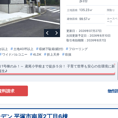
歩3分
135.23㎡
土地面積
間取り
99.57㎡
カースペ
建物面積
ース
更新日： 2026年07月27日
次回更新予定日：2026年8月10日
取引有効期限：2026年8月7日
台以上
土地40坪以上
収納下駄箱(鏡付)
フローリング
ワイドバルコニー
4LDK
折上天井
吹抜
り1号棟のみ！～
​
鳶尾小学校まで徒歩５分！
子育て世帯も安心の住環境に
新
誕生♪
等級3・断熱等性能等級5(ZEH水準)を取得！
​
」まで徒歩約3分！ ​鳶尾小学校まで徒歩約5分で子育て世帯も安心！ ​ ​並列
号棟：小型車1台含む）
資料請求
物件
ルコニーを採用！二部屋から行き来でき、洗濯物もたっぷり干せます♪ ​
井をリビングと主寝室に採用！ ​高級感のある内観に仕上がりました♪ ​(リビ
げ天井とは？折り上げ天井のメリットと照明計画ポイント｜住宅にまつわる
折上天井、主寝室：間接照明付き折上天井)
の新築一戸建て、分譲住宅
＞
​ ​【1号棟】
ォークインクローゼットを採用！衣類をたっぷり収納できます♪
を採用！開放感のあるリビング空間となっております♪
デン 平塚市南原2丁目6棟