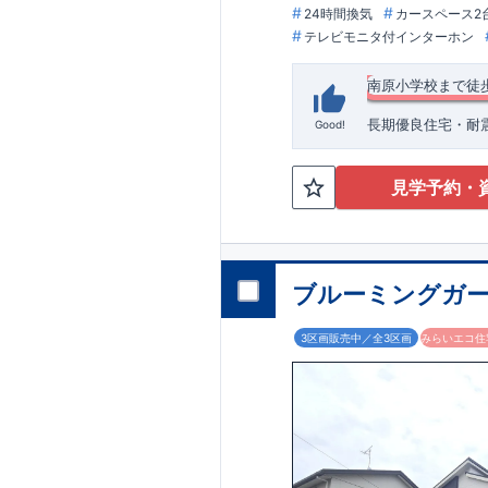
24時間換気
カースペース2
テレビモニタ付インターホン
南原小学校まで徒
長期優良住宅・耐震
Good!
向原バス停歩４分 
校や南原保育園が
活しやすい環境です
◆
周辺環境
◆
見学予約・
間を作り出していま
【教育施設】
◎ 平
​・玄関ドア タグ
1400m(徒歩約1
​・システムキッ
800m(徒歩約10分
・浴室 浴室暖房換気
プ南原店 約450m
オプション商品の
６号棟 販売中！
原公園 約350m(
網戸（全窓）
​建
ブルーミングガー
​【6号棟】4LD
工事を済ませるこ
ーキッチン付き♪ ​広々バルコニーがご
ただくと
早割価格
3区画販売中／全3区画
みらいエコ住宅
イン ​ 「平塚」
備機器の​15年保
住宅性能評価 W取
東栄ホームサービ
■第三者機関が設計
プボード・TVアン
4分野6項目で最高
ウェブカタログはこ
□ 構造の安定 (耐
(維持管理対策等級3
快適に長く住める
ZEH水準の断熱性
【長期優良住宅】
□ 断熱等性能等級5
ダンパー標準装備
震』技術 ■メンテ