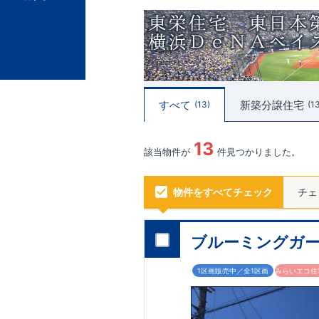
すべて
新築分譲住宅
13
1
13
該当物件が
件見つかりました。
物件をすべてチェック
チェ
ブルーミングガー
1区画販売中／全1区画
みらいエコ住宅