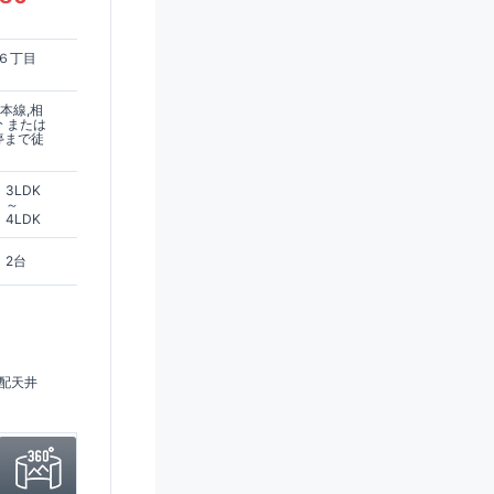
６丁目
本線,相
分 または
停まで徒
3LDK
～
4LDK
2台
配天井