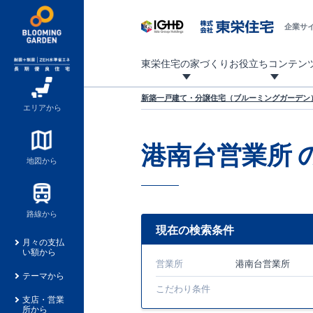
企業サ
東栄住宅の家づくり
お役立ちコンテン
地震に強い東栄住宅！ブルーミングガーデンは全棟住宅性能評価最高等級を取得！
「暮らしを豊かに」「帰ってきたくなる家」「お家時間を充実させたい」その想いから自社の設計士がお客様のニーズを反映した住み心地の良い新たな仕様を定期的にお届けしていきます。
設計から完成まで、国が定めた第三者機関が住宅性能を評価します
不動産（新築一戸建て・土地・条件付売地）購入は、各種手続きや見慣れない言葉などがたくさんあります。そんな不安もスッキリ解消！
東栄住宅に関する大切なキーワードの意味を一覧から見ることができます。
自社設計士考案の新仕様プロジェクト始動！
揺れに耐えるだけではなく、揺れ自体を低減し
ブルーミングガーデンは全棟住宅性能表示制度
家づくりのプロである業者さん、内情を知り尽くした東栄住宅の社員にも
現地見学するとメリットいっぱい！気になる物
家づくりのプロにも選ばれています
もっと暮らし快適プロジェクト
新築一戸建て・分譲住宅（ブルーミングガーデン）
エリアから
港南台営業所
地図から
路線から
現在の検索条件
月々の支払
い額から
営業所
港南台営業所
テーマから
こだわり条件
支店・営業
所から