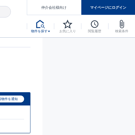
仲介会社様向け
マイページにログイン
物件を探す
お気に入り
閲覧履歴
検索条件
アした認定住宅です。
マンスには自信があります。
デザインテイストごとにサブブランドを開設し、意匠性の高い住宅を、よりわかりやすく、手の届きやすい形でご提案していきます。
東栄住宅では、お引渡し後最大10回の無料定期点検と最大60年間の品質保証を実施しています。
当サイトについて、ブルーミングガーデンシリーズに関して、東栄ホームサービス株式会社について。
デザインで、分譲住宅を変えていく。
着物件を通知