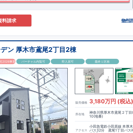
等級3・断熱等性能等級5（ZEH水準）を取得！
​ ​全居室南向き＆南道路で
です◎ カースペース並列２台分！、４LDK ​ ​バス停「まつかげ台」まで徒
しゃれな折上天井をリビングと主寝室に採用！（リビング：見せ梁付き折上天
資料請求
物件
照明付き折上天井）
げ天井とは？折り上げ天井のメリットと照明計画ポイント｜住宅にまつわる
木市立 上荻野小学校 約1200ｍ(徒歩約18分) ◎ 厚木市立 荻野中学校 約
の新築一戸建て、分譲住宅
4分) ◎ 荻野すみれ愛児園 約2200m(徒歩約33分) ◎ とびお幼稚園 約
＞
​
仕様を施した、オシャレなリビングがございます♪ ​折上天井、アクセントク
分)
【買物施設】
◎ たからやフレサ上荻野店 約950m(徒歩約16分) ◎ クリ
ップアップ天井、を採用！是非ご内覧ください♪ ​ ​キッチンスペース
野店 約1000m(徒歩約17分)
ご紹介
【その他施設】
◎ 厚木上荻野郵便局 約
デン 厚木市鳶尾2丁目2棟
きで食品等の収納ができます！ ​ 2階南側に​ワイドバルコニーを採用！２
物引渡日の20日前までにお申込みいただくと
◎ まつかげ台中公園 約190m(徒歩約3分)
特別価格
でご案内 ​お引渡し前に
洗濯物もたっぷり干せます♪ ​ ​ ​​＜設備・仕様＞ ​​■玄関ドア…タグキーや
とが可能です。
住宅設備機器修理サービス
​建物引渡日までにお申し込みい
2026事業
バーチャル内覧可
即入居可
最終１区画
プリで開閉可能仕様です♪
でご案内 ​キッチン／トイレ／バス／給湯器／洗面化粧台／インターホン 設
な全身鏡のついた、コの字収納がございます♪
証サービスへの加入がおすすめです！
得(設計・建設)
ス株式会社
・建物検査(全四回)を実施 ■税制優遇あり
換気乾燥機付き！壁面にアクセントカラーを施したオシャレな浴室空間です
なら、
​エアコン・フロアコーティング・カーテンレール・カッ
テナ 等もご紹介可能！
等級を取得!
ス◇ ・小田急小田原線「本厚木」駅までバス３６分、 ​「まつかげ台」バス停歩３
ちら→​<
風等級2・耐震等級3) □ 劣化の軽減 (劣化対策等級3) □ 維持管理への配慮
各種カタログ｜ブルーミングリフォーム
>
) □ 空気環境 (ホルムアルデヒド発散等級3)
住宅
能
■国の定める7つの技術基準をクリア ■税制優遇あり
【東栄セーフティー
～6 □ 一次エネルギー消費量等級6～8 ​□ 第三者評価BELS実施
】
■制震ダンパーで振れ幅を大幅に低減、繰り返す地震に強い『耐震+制
3,180万円 (税込
販売価格
ナンスフリー
神奈川県厚木市鳶尾２丁目
所在地
中
詳細やご見学など、お気軽にお問合せ下さい♪
東栄住宅 港南台営業所
10(地番)
1
小田急電鉄小田原線 本厚
バス32分 鳶尾1丁目バス
アクセス