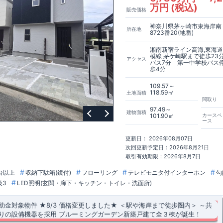
万円 (税込)
販売価格
中
詳細やご見学など、お気軽にお問合せ下さい♪
東栄住宅 港南台営業所
1
神奈川県茅ヶ崎市東海岸南
所在地
8723番20(地番)
湘南新宿ライン高海,東海道
模線 茅ケ崎駅まで徒歩23
アクセス
バス7分 第一中学校バス
歩4分
109.57～
118.59㎡
土地面積
間取り
97.49～
建物面積
101.90㎡
カースペ
ース
更新日： 2026年08月07日
次回更新予定日：2026年8月21日
取引有効期限：2026年8月7日
台以上
収納下駄箱(鏡付)
フローリング
テレビモニタ付インターホン
勾
級3
LED照明(玄関・廊下・キッチン・トイレ・洗面所)
補助金対象物件
​
★8/3 価格変更しました★
＜駅や海岸まで徒歩圏内＞
​
​～共
りの設備機器を採用
​
ブルーミングガーデン新築戸建て全３棟が誕生！