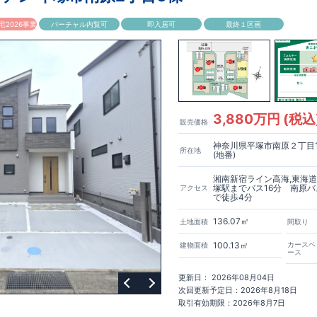
クセントクロスを採用！オシャレなカウンターを演出しております♪
厚木市立鳶尾小学校 約350ｍ(徒歩約5分) ◎ 厚木市立荻野中学校 約
6分) ◎ 荻野すみれ愛児園 約650m(徒歩約9分) ◎ とびお幼稚園 約
2026事業
バーチャル内覧可
即入居可
最終１区画
【買物施設】
◎ ユーコープ鳶尾店 約600m(徒歩約9分) ◎ セブンイレブン
キーやスマートフォン​アプリで開閉可能な仕様です♪ ​■玄関収納…便利な全
00m(徒歩約12分)
ご紹介
【その他施設】
◎ 鳶尾中央公園 約240m(徒歩約3分)
の字収納がございます♪
約550m(徒歩約8分)
物引渡日の20日前までにお申込みいただくと
◎ 鳶尾診療所 約650m(徒歩約9分)
特別価格
でご案内 ​お引渡し前に
クセントカラーを取り入れ、オシャレな浴室空間を作り出しております♪
とが可能です。
住宅設備機器修理サービス
​建物引渡日までにお申し込みい
◇ 小田急小田原線 ​​「本厚木」駅までバス３２分、バス停「鳶尾1丁目」まで停歩
でご案内 ​キッチン／トイレ／バス／給湯器／洗面化粧台／インターホン 設
証サービスへの加入がおすすめです！
得(設計・建設)
ス株式会社
・建物検査(全四回)を実施 ■税制優遇あり
なら、
​エアコン・フロアコーティング・カーテンレール・カッ
テナ 等もご紹介可能！
等級を取得!
3,880万円 (税込
販売価格
ちら→​<
風等級2・耐震等級3) □ 劣化の軽減 (劣化対策等級3) □ 維持管理への配慮
各種カタログ｜ブルーミングリフォーム
>
) □ 空気環境 (ホルムアルデヒド発散等級3)
住宅
神奈川県平塚市南原２丁目1
所在地
能
■国の定める7つの技術基準をクリア ■税制優遇あり
【東栄セーフティー
(地番)
～6 □ 一次エネルギー消費量等級6～8 ​□ 第三者評価BELS実施
】
■制震ダンパーで振れ幅を大幅に低減、繰り返す地震に強い『耐震+制
ナンスフリー
湘南新宿ライン高海,東海道
塚駅までバス16分 南原
アクセス
で徒歩4分
中
詳細やご見学など、お気軽にお問合せ下さい♪
東栄住宅 港南台営業所
1
136.07㎡
土地面積
間取り
100.13㎡
カースペ
建物面積
ース
更新日： 2026年08月04日
次回更新予定日：2026年8月18日
取引有効期限：2026年8月7日