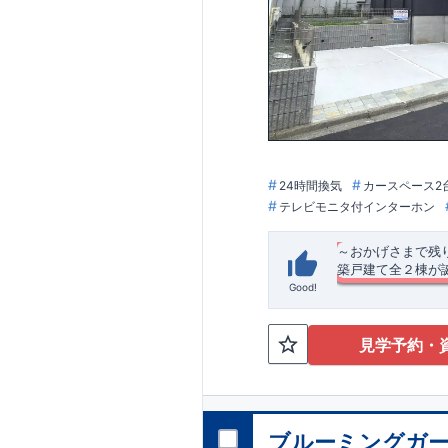
24時間換気
カースペース2
テレビモニタ付インターホン
～おかげさまで残
築戸建て全２棟が
Good!
長期優良住宅・耐震
バス停「鳶尾1丁目
2台駐車可能！（1
見学予約・
2階南側にワイドバ
​おしゃれな折上天
＜
リンク：
折り上
ング：見せ梁付き
コラム| 東栄住宅
2階の全居室にウ
リビング吹き抜け
◆
周辺環境
◆
ブルーミングガー