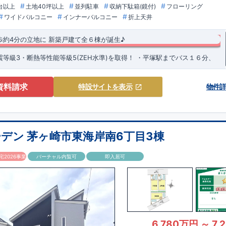
台以上
土地40坪以上
並列駐車
収納下駄箱(鏡付)
フローリング
ワイドバルコニー
インナーバルコニー
折上天井
歩約4分の立地に
新築戸建て全６棟が誕生♪
等級3・断熱等性能等級5(ZEH水準)を取得！
​・平塚駅までバス１６分、
​ の閑静な住宅街に新築戸建て全６棟が誕生します♪ ​ ​・近隣には南原小学
あり、子育て世帯も安心です♪ ​・スーパー・コンビニも徒歩１０分圏内！生
♪ ​ ​・各号棟、折上天井やアクセントクロスによりオシャレなリビング空
資料請求
特設サイト
を表示
物件
す！ ​
塚市立 南原小学校 約300ｍ(徒歩約4分) ◎ 平塚市立 中原中学校 約
キーやスマートフォン​アプリで開閉可能仕様です♪
9分) ◎ 南原保育園 約400m(徒歩約6分) ◎ 平塚市立 ひばり幼稚園 約
チン 食器洗浄乾燥機付き！
)
【買物施設】
◎ ヨークフーズ南原店 約270m(徒歩約4分) ◎ ミニストッ
乾燥機付き！ ​ ​
(徒歩約10分)
ご紹介
【その他施設】
◎ 平塚市民病院 約400m(徒歩約6分) ◎ 南
徒歩約5分) ◎ 平塚徳延郵便局 約750m(徒歩約11分)
物引渡日の20日前までにお申込みいただくと
特別価格
でご案内 ​お引渡し前に
デン 茅ヶ崎市東海岸南6丁目3棟
K、１階は回遊動線のある間取りとなっております♪ ​開放感のある対面カウンタ
とが可能です。
住宅設備機器修理サービス
​建物引渡日までにお申し込みい
ざいます♪ ​ ​◇アクセス◇ ・JR東海道本線、湘南新宿ラ
でご案内 ​キッチン／トイレ／バス／給湯器／洗面化粧台／インターホン 設
2026事業
バーチャル内覧可
即入居可
駅までバス16分、バス停「向原」まで徒歩4分 ​
証サービスへの加入がおすすめです！
得(設計・建設)
ス株式会社
・建物検査(全四回)を実施 ■税制優遇あり
なら、
​エアコン・フロアコーティング・カーテンレール・カッ
テナ 等もご紹介可能！
等級を取得!
ちら→​<
風等級2・耐震等級3) □ 劣化の軽減 (劣化対策等級3) □ 維持管理への配慮
各種カタログ｜ブルーミングリフォーム
>
) □ 空気環境 (ホルムアルデヒド発散等級3)
住宅
能
■国の定める7つの技術基準をクリア ■税制優遇あり
【東栄セーフティー
～6 □ 一次エネルギー消費量等級6～8 ​□ 第三者評価BELS実施
】
■制震ダンパーで振れ幅を大幅に低減、繰り返す地震に強い『耐震+制
ナンスフリー
6,780万円 ～ 7,