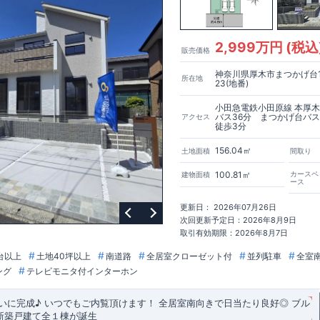
2,999万円 (税込
販売価格
神奈川県厚木市まつかげ台1
所在地
23(地番)
小田急電鉄小田原線 本厚
バス36分 まつかげ台バ
アクセス
徒歩3分
156.04㎡
土地面積
間取り
100.81㎡
カースペ
建物面積
ース
更新日： 2026年07月26日
次回更新予定日：2026年8月9日
取引有効期限：2026年8月7日
台以上
土地40坪以上
南道路
全居室クローゼット付
並列駐車
全室
ング
テレビモニタ付インターホン
いに完成♪ いつでもご内覧頂けます！
​
全居室南向きで日当たり良好◎
ブル
新築戸建て全１棟が誕生