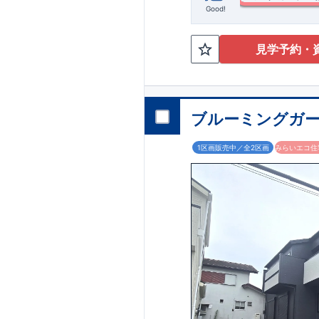
Good!
長期優良住宅・耐震
日当たり良好な物件
歩約3分！ ​ お
見学予約・
井、主寝室：間接
◆
周辺環境
◆
＜
【教育施設】
リンク：
折り上
◎ 厚
コラム| 東栄住宅
1500m(徒歩約2
​こだわりの内装・
2400m(徒歩約35
ロス、キッチンのポ
エイトS・D厚木上荻
オプション商品の
ブルーミングガー
広々！可動棚４段付
750m(徒歩約12分)
網戸（全窓）
​建
部屋から行き来可能で
工事を済ませるこ
1区画販売中／全2区画
みらいエコ住宅
スマートフォン​ア
ただくと
早割価格
​■玄関収納…便利
備機器の​15年保
住宅性能評価 W取
​​■
東栄ホームサービ
■第三者機関が設計
浴室…浴室暖房
♪
プボード・TVアン
4分野6項目で最高
​ ​ ​◇アクセ
ウェブカタログはこ
□ 構造の安定 (耐
(維持管理対策等級3
快適に長く住める
分
ZEH水準の断熱性
【長期優良住宅】
□ 断熱等性能等級5
ダンパー標準装備
震』技術 ■メンテ
現地案内予約受付
TEL:0120-29-108