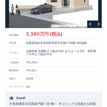
税、固定資産税などの税制優遇を受けられるだけでなく、中古
【
全棟自社一貫体制
】
市場でも、長期優良住宅が有利に働きます。
​​​・誰が、何をしたか。が明確だからこそ、お客様の安心に繋が
ります。
​・設計、施工、営業が互いに協力しあい、最良のプランを提供
いたします。
​・不要な中間マージンを抑えることで、コストダウンに努めて
います。
3,390万円 (税込)
【
耐震等級3取得
】
販売価格
​・東栄住宅の建物は、国が定めた耐震等級で最高の3を取得。
兵庫県高砂市米田町米田字出林1174番118(地番)
所在地
建築基準法で定められた、｢数百年に一度発生する地震に対し
て、倒壊、崩壊しない。｣という基準から、さらに1.5倍の耐震
山陽本線 宝殿駅まで徒歩19分 または バス3分 米田東
アクセス
力を達成しています。
バス停まで徒歩10分
【
住宅性能評価ダブル取得
】
133.43㎡
・設計住宅性能評価：建物設計段階で、国が認めた第三者機関
土地面積
が評価しています。
114.52㎡
建物面積
・建設住宅性能評価：評価を受けた図面通りに施工されている
か、建設までに、計4回のチェックが行われます。
3LDK
間取り
図面や書類上だけでなく、現場の施工状況を検査した上で、品
質を保証しています。
2台
カースペース
【
充実のアフターサポート
】​
Good!
​・東栄住宅では、お引渡し後最大7回の無料定期点検と、30年
間の品質保証を実施。お引渡しからが本当のお付き合いだと考
☆長期優良住宅新築戸建て全1棟！ ☆リビングを見渡せる対面