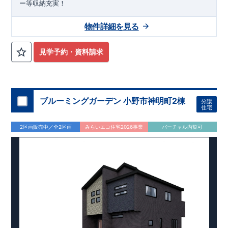
ー等収納充実！
物件詳細を見る
見学予約・資料請求
ブルーミングガーデン 小野市神明町2棟
分譲
住宅
2区画販売中／全2区画
みらいエコ住宅2026事業
バーチャル内覧可