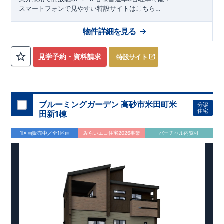
スマートフォンで見やすい特設サイトはこちら
https://www.e-blooming.com/bukken/83375023/
物件詳細を見る
見学予約・資料請求
特設サイト
ブルーミングガーデン 高砂市米田町米
分譲
住宅
田新1棟
1区画販売中／全1区画
みらいエコ住宅2026事業
バーチャル内覧可