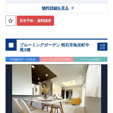
物件詳細を見る
見学予約・資料請求
ブルーミングガーデン 明石市魚住町中
分譲
住宅
尾3棟
1区画販売中／全3区画
みらいエコ住宅2026事業
バーチャル内覧可