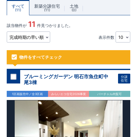
すべて
新築分譲住宅
土地
11
11
0
11
該当物件が
件見つかりました。
表示件数
物件をすべてチェック
ブルーミングガーデン 明石市魚住町中
分譲
住宅
尾3棟
1区画販売中／全3区画
みらいエコ住宅2026事業
バーチャル内覧可