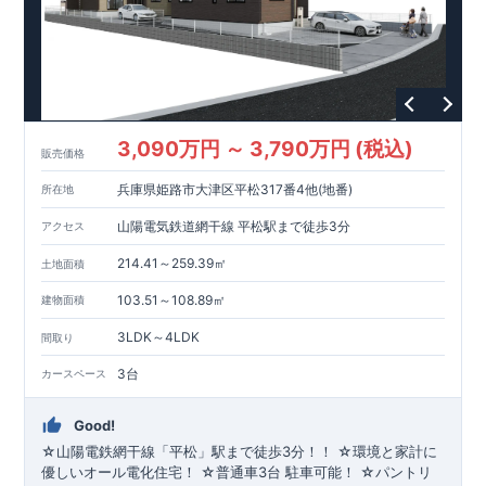
3,090万円 ～ 3,790万円 (税込)
販売価格
兵庫県姫路市大津区平松317番4他(地番)
所在地
山陽電気鉄道網干線 平松駅まで徒歩3分
アクセス
214.41～259.39㎡
土地面積
103.51～108.89㎡
建物面積
3LDK～4LDK
間取り
3台
カースペース
Good!
☆山陽電鉄網干線「平松」駅まで徒歩3分！！ ☆環境と家計に
優しいオール電化住宅！ ☆普通車3台 駐車可能！ ☆パントリ