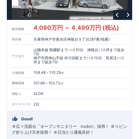
4,090万円 ～ 4,490万円 (税込)
販売価格
兵庫県神戸市垂水区神陵台９丁目287番(地番)
所在地
山陽本線 朝霧駅までバス10分 神陵台バス停まで徒歩
7分
アクセス
神戸市西神山手線 伊川谷駅までバス10分 長尾辻バス
停まで徒歩7分
108.48～110.29㎡
土地面積
101.69～102.72㎡
建物面積
3LDK
間取り
2台
カースペース
Good!
☆広々洗面台「オープンサニタリー irodori」採用！ ☆リビン
グ折り上げ天井採用！ ☆日当たり通風良好！