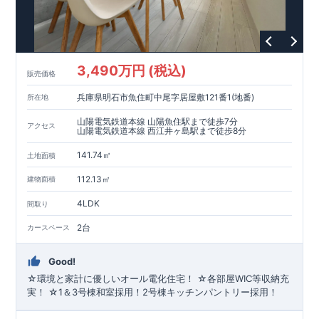
3,490万円 (税込)
販売価格
兵庫県明石市魚住町中尾字居屋敷121番1(地番)
所在地
山陽電気鉄道本線 山陽魚住駅まで徒歩7分
アクセス
山陽電気鉄道本線 西江井ヶ島駅まで徒歩8分
141.74㎡
土地面積
112.13㎡
建物面積
4LDK
間取り
2台
カースペース
Good!
☆環境と家計に優しいオール電化住宅！ ☆各部屋WIC等収納充
実！ ☆1＆3号棟和室採用！2号棟キッチンパントリー採用！