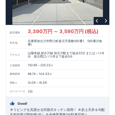
3,390万円 ～ 3,590万円 (税込)
販売価格
兵庫県加古川市野口町坂元字屋敷560番1、560番2(地
所在地
番)
山陽本線,加古川線 加古川駅まで徒歩22分 または バス8
アクセス
分 坂元西口バス停まで徒歩5分
192.85～225.23㎡
土地面積
98.74～104.33㎡
建物面積
3LDK～4LDK
間取り
3台
カースペース
Good!
☆リビングを見渡せる対面式キッチン採用！ ☆折上天井＆勾配
天井採用で開放感UP！ ☆各棟普通車3台駐車可能！