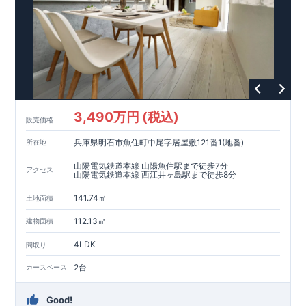
3,490万円 (税込)
販売価格
兵庫県明石市魚住町中尾字居屋敷121番1(地番)
所在地
山陽電気鉄道本線 山陽魚住駅まで徒歩7分
アクセス
山陽電気鉄道本線 西江井ヶ島駅まで徒歩8分
141.74㎡
土地面積
112.13㎡
建物面積
4LDK
間取り
2台
カースペース
Good!