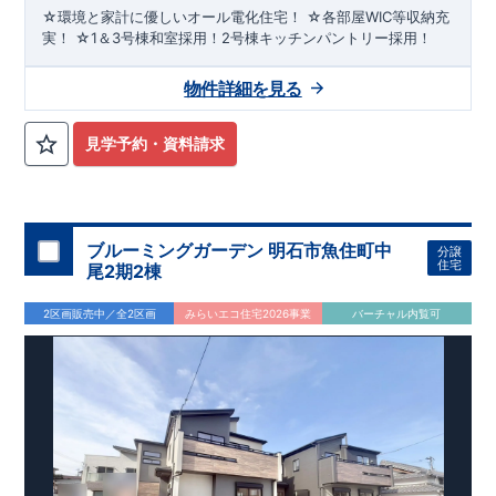
☆環境と家計に優しいオール電化住宅！ ☆各部屋WIC等収納充
実！ ☆1＆3号棟和室採用！2号棟キッチンパントリー採用！
物件詳細を見る
見学予約・資料請求
ブルーミングガーデン 明石市魚住町中
分譲
住宅
尾2期2棟
2区画販売中／全2区画
みらいエコ住宅2026事業
バーチャル内覧可