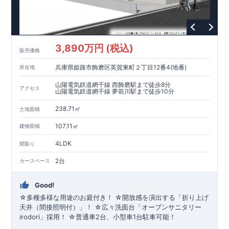
3,890万円 (税込)
販売価格
兵庫県姫路市飾磨区英賀東町２丁目12番4(地番)
所在地
山陽電気鉄道網干線 西飾磨駅まで徒歩8分
アクセス
山陽電気鉄道網干線 夢前川駅まで徒歩10分
238.71㎡
土地面積
107.11㎡
建物面積
4LDK
間取り
2台
カースペース
Good!
☆多種多様な用途のお庭付き！ ☆開放感を演出する「折り上げ
天井（間接照明付）」！ ☆広々洗面台「オープンサニタリー
irodori」採用！ ☆普通車2台、小型車1台駐車可能！