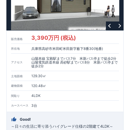
3,390万円 (税込)
販売価格
兵庫県高砂市米田町米田新字薮下8番30(地番)
所在地
山陽本線 宝殿駅までバス7分 米新バス停まで徒歩2分
山陽電気鉄道本線 高砂駅までバス8分 米新バス停まで
アクセス
徒歩2分
129.30㎡
土地面積
120.48㎡
建物面積
4LDK
間取り
3台
カースペース
Good!
～
日々の生活に寄り添うハイグレード仕様の2階建て4LDK
～
​ ​