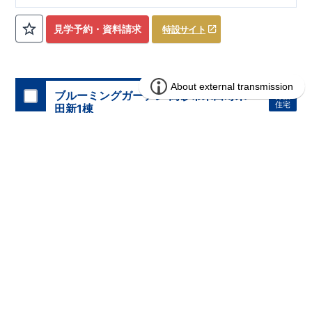
見学予約・資料請求
特設サイト
ブルーミングガーデン 高砂市米田町米
分譲
住宅
田新1棟
1区画販売中／全1区画
みらいエコ住宅2026事業
バーチャル内覧可