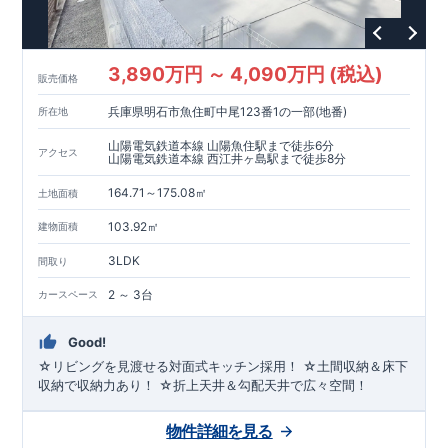
3,890万円 ～ 4,090万円 (税込)
販売価格
兵庫県明石市魚住町中尾123番1の一部(地番)
所在地
山陽電気鉄道本線 山陽魚住駅まで徒歩6分
アクセス
山陽電気鉄道本線 西江井ヶ島駅まで徒歩8分
164.71～175.08㎡
土地面積
103.92㎡
建物面積
3LDK
間取り
2 ～ 3台
カースペース
Good!
☆リビングを見渡せる対面式キッチン採用！ ☆土間収納＆床下
収納で収納力あり！ ☆折上天井＆勾配天井で広々空間！
物件詳細を見る