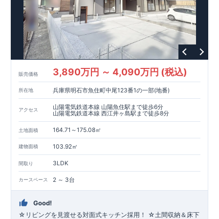
3,890万円 ～ 4,090万円 (税込)
販売価格
兵庫県明石市魚住町中尾123番1の一部(地番)
所在地
山陽電気鉄道本線 山陽魚住駅まで徒歩6分
アクセス
山陽電気鉄道本線 西江井ヶ島駅まで徒歩8分
164.71～175.08㎡
土地面積
103.92㎡
建物面積
3LDK
間取り
2 ～ 3台
カースペース
Good!
☆リビングを見渡せる対面式キッチン採用！ ☆土間収納＆床下