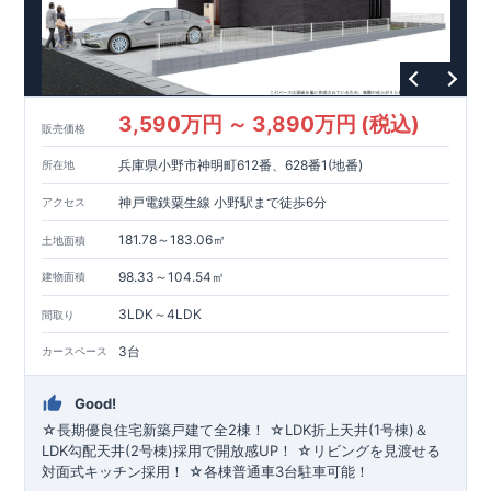
3,590万円 ～ 3,890万円 (税込)
販売価格
兵庫県小野市神明町612番、628番1(地番)
所在地
神戸電鉄粟生線 小野駅まで徒歩6分
アクセス
181.78～183.06㎡
土地面積
98.33～104.54㎡
建物面積
3LDK～4LDK
間取り
3台
カースペース
Good!
☆長期優良住宅新築戸建て全2棟！ ☆LDK折上天井(1号棟)＆
LDK勾配天井(2号棟)採用で開放感UP！ ☆リビングを見渡せる
対面式キッチン採用！ ☆各棟普通車3台駐車可能！