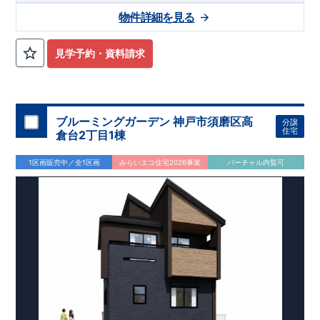
物件詳細を見る
見学予約・資料請求
ブルーミングガーデン 神戸市須磨区高
分譲
住宅
倉台2丁目1棟
1区画販売中／全1区画
みらいエコ住宅2026事業
バーチャル内覧可