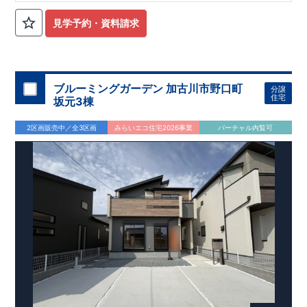
見学予約・資料請求
ブルーミングガーデン 加古川市野口町
分譲
住宅
坂元3棟
2区画販売中／全3区画
みらいエコ住宅2026事業
バーチャル内覧可