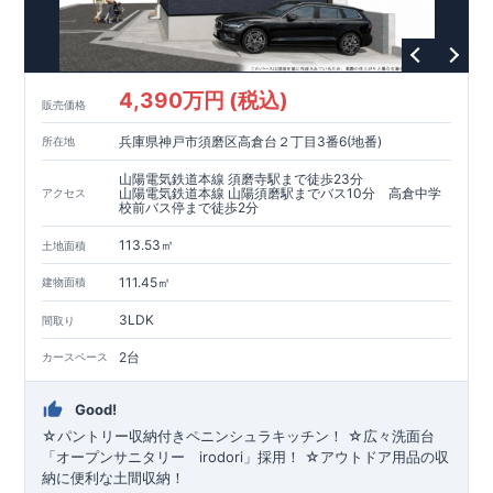
4,390万円 (税込)
販売価格
兵庫県神戸市須磨区高倉台２丁目3番6(地番)
所在地
山陽電気鉄道本線 須磨寺駅まで徒歩23分
山陽電気鉄道本線 山陽須磨駅までバス10分 高倉中学
アクセス
校前バス停まで徒歩2分
113.53㎡
土地面積
111.45㎡
建物面積
3LDK
間取り
2台
カースペース
Good!
☆パントリー収納付きペニンシュラキッチン！ ☆広々洗面台
「オープンサニタリー irodori」採用！ ☆アウトドア用品の収
納に便利な土間収納！