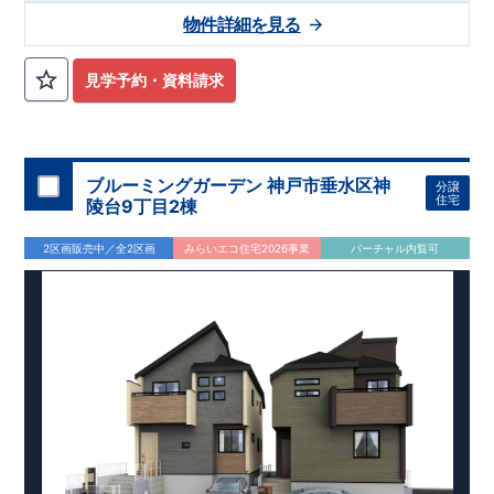
物件詳細を見る
見学予約・資料請求
ブルーミングガーデン 神戸市垂水区神
分譲
住宅
陵台9丁目2棟
2区画販売中／全2区画
みらいエコ住宅2026事業
バーチャル内覧可