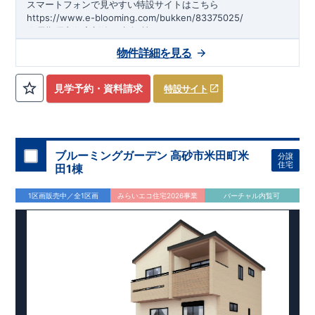
スマートフォンで見やすい特設サイトはこちら
https://www.e-blooming.com/bukken/83375025/
​
★
長期優良住宅
新築戸建全1棟！
★
洗濯プロセスを洗面所に集約
することにより、家事効率Ｕ
物件詳細を見る
Ｐ！
​★
リビングを見渡せる
対面式キッチン
採用！
★
玄関吹抜
＆
ＬＤＫ折上天井
採用で開放感ＵＰ！
見学予約・資料請求
特設サイト
◆
アクセス
◆
ＪＲ山陽本線「宝殿」駅までバス7分 ​山陽電鉄本線「高砂」駅
までバス8分 ​バス停「米新」まで徒歩2分
ブルーミングガーデン 高砂市米田町米
分譲
​◆
周辺環境
◆
住宅
田1棟
​高砂市立 米田こども園・・・約650～750ｍ（徒歩9～10分）
高砂市立 米田小学校・・・約650～750ｍ（徒歩9～10分）
1区画販売中／全1区画
みらいエコ住宅2026事業
バーチャル内覧可
​ハローズ 高砂店・・・約150ｍ（徒歩2分）
​ウエルシア高砂米田店・・・約600～700ｍ（徒歩8～9分）
◆
ブルーミングガーデンのこだわり
◆
​↓クリックすると特設ページにジャンプします↓
​【
長期優良住宅
】
​​・東栄住宅は、全7つの技術基準のうち、4つの最高等級を取
得。長期優良住宅とは、｢良い家を作って、きちんと手入れをし
て、長く大切に使う｣ことを目的とした認定制度。住宅ローン減