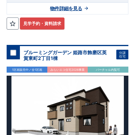
物件詳細を見る
見学予約・資料請求
ブルーミングガーデン 姫路市飾磨区英
分譲
住宅
賀東町2丁目1棟
1区画販売中／全1区画
みらいエコ住宅2026事業
バーチャル内覧可