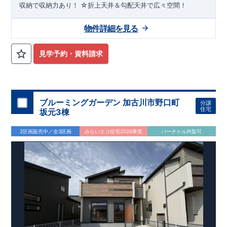
収納で収納力あり！ ☆折上天井＆勾配天井で広々空間！
物件詳細を見る
見学予約・資料請求
ブルーミングガーデン 加古川市野口町
分譲
住宅
坂元3棟
2区画販売中／全3区画
みらいエコ住宅2026事業
バーチャル内覧可