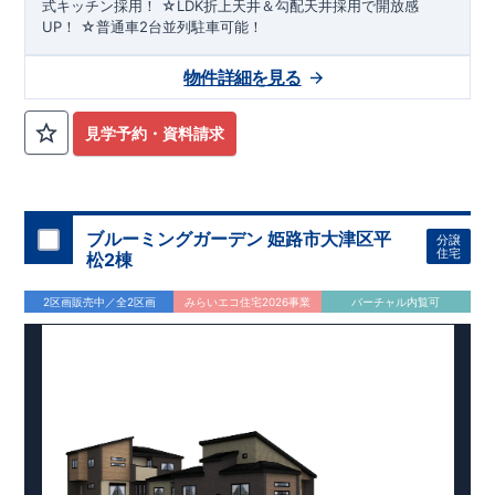
え、アフターサービスを外部の業者に委託せず、東栄住宅グル
式キッチン採用！ ☆LDK折上天井＆勾配天井採用で開放感
ープ「東栄ホームサービス株式会社」にて責任をもって対応い
UP！ ☆普通車2台並列駐車可能！
たします。
物件詳細を見る
見学予約・資料請求
ブルーミングガーデン 姫路市大津区平
分譲
住宅
松2棟
2区画販売中／全2区画
みらいエコ住宅2026事業
バーチャル内覧可