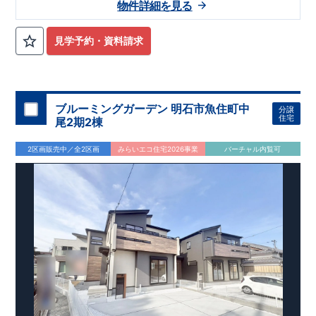
物件詳細を見る
見学予約・資料請求
ブルーミングガーデン 明石市魚住町中
分譲
住宅
尾2期2棟
2区画販売中／全2区画
みらいエコ住宅2026事業
バーチャル内覧可