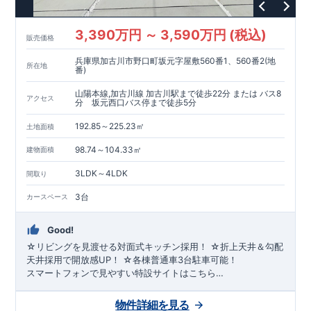
3,390万円 ～ 3,590万円 (税込)
販売価格
兵庫県加古川市野口町坂元字屋敷560番1、560番2(地
所在地
番)
山陽本線,加古川線 加古川駅まで徒歩22分 または バス8
アクセス
分 坂元西口バス停まで徒歩5分
192.85～225.23㎡
土地面積
98.74～104.33㎡
建物面積
3LDK～4LDK
間取り
3台
カースペース
Good!
☆リビングを見渡せる対面式キッチン採用！ ☆折上天井＆勾配
天井採用で開放感UP！ ☆各棟普通車3台駐車可能！
スマートフォンで見やすい特設サイトはこちら
https://www.e-blooming.com/bukken/83375023/
物件詳細を見る