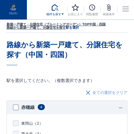
物件を探す
お気に入り
閲覧履歴
検索条件
新築一戸建て・分譲住宅（ブルーミングガーデン）TOP
中国・四国
路線から新築一戸建て、分譲住宅を探す
駅を選択
路線から新築一戸建て、分譲住宅を
探す（中国・四国）
駅を選択してください。（複数選択できます）
全ての選択をクリア
赤穂線
4
東岡山（
2
）
西大寺（
2
）