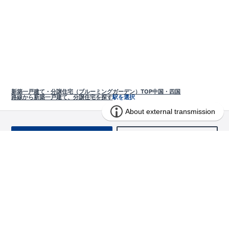
新築一戸建て・分譲住宅（ブルーミングガーデン）TOP
中国・四国
路線から新築一戸建て、分譲住宅を探す
駅を選択
お問い合わせ
求む!! 建売用地
物件を探す
エリアから探す
東栄の家づくり
北海道・東北
長期優良住宅