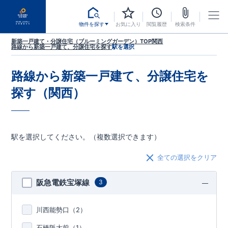
物件を探す
お気に入り
閲覧履歴
検索条件
新築一戸建て・分譲住宅（ブルーミングガーデン）TOP
関西
路線から新築一戸建て、分譲住宅を探す
駅を選択
路線から新築一戸建て、分譲住宅を
探す（関西）
駅を選択してください。（複数選択できます）
全ての選択をクリア
阪急電鉄宝塚線
3
川西能勢口（
2
）
石橋阪大前（
1
）