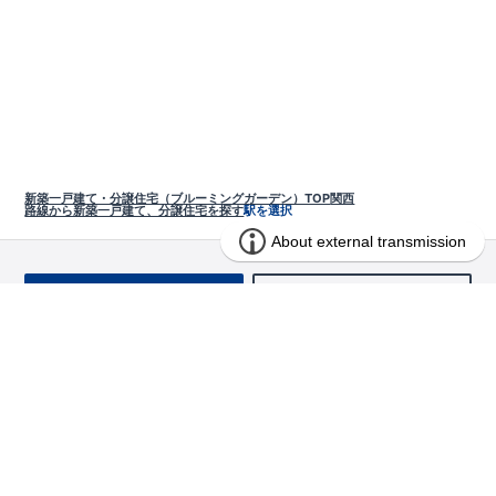
新築一戸建て・分譲住宅（ブルーミングガーデン）TOP
関西
路線から新築一戸建て、分譲住宅を探す
駅を選択
お問い合わせ
求む!! 建売用地
物件を探す
エリアから探す
東栄の家づくり
北海道・東北
長期優良住宅