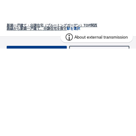
新築一戸建て・分譲住宅（ブルーミングガーデン）TOP
関西
路線から新築一戸建て、分譲住宅を探す
駅を選択
お問い合わせ
求む!! 建売用地
物件を探す
エリアから探す
東栄の家づくり
北海道・東北
長期優良住宅
お役立ちコンテンツ
北海道
宮城県
福島県
住宅性能評価書
関東
ご契約までの道のり
お客様インタビュー
茨城県
栃木県
群馬県
埼玉県
ブルーミングガーデンは地震につよい<地盤編>
現地見学ガイド
千葉県
東京都
神奈川県