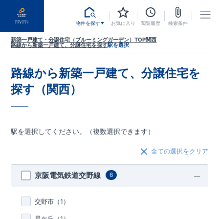
物件を探す
お気に入り
閲覧履歴
検索条件
新築一戸建て・分譲住宅（ブルーミングガーデン）TOP
関西
路線から新築一戸建て、分譲住宅を探す
駅を選択
路線から新築一戸建て、分譲住宅を
探す（関西）
駅を選択してください。（複数選択できます）
全ての選択をクリア
京阪電気鉄道交野線
6
交野市（
1
）
星ケ丘（
1
）