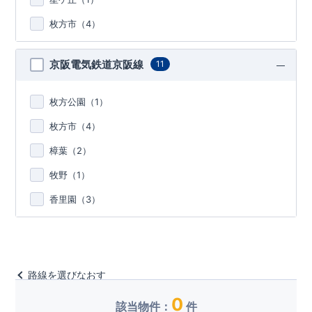
枚方市（
4
）
京阪電気鉄道京阪線
11
枚方公園（
1
）
枚方市（
4
）
樟葉（
2
）
牧野（
1
）
香里園（
3
）
路線を選びなおす
0
該当物件：
件