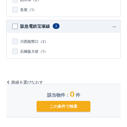
長尾（
1
）
阪急電鉄宝塚線
3
川西能勢口（
2
）
石橋阪大前（
1
）
路線を選びなおす
0
該当物件：
件
この条件で検索