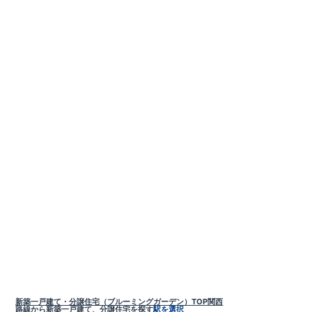
新築一戸建て・分譲住宅（ブルーミングガーデン）TOP
関西
路線から新築一戸建て、分譲住宅を探す
駅を選択