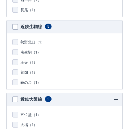
長尾（
1
）
近鉄生駒線
5
勢野北口（
1
）
南生駒（
1
）
王寺（
1
）
菜畑（
1
）
萩の台（
1
）
近鉄大阪線
2
五位堂（
1
）
大福（
1
）