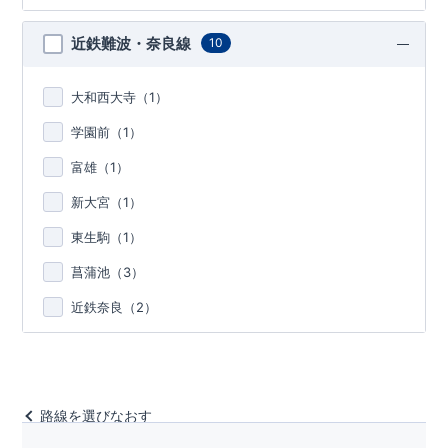
近鉄難波・奈良線
10
大和西大寺（
1
）
学園前（
1
）
富雄（
1
）
新大宮（
1
）
東生駒（
1
）
菖蒲池（
3
）
近鉄奈良（
2
）
路線を選びなおす