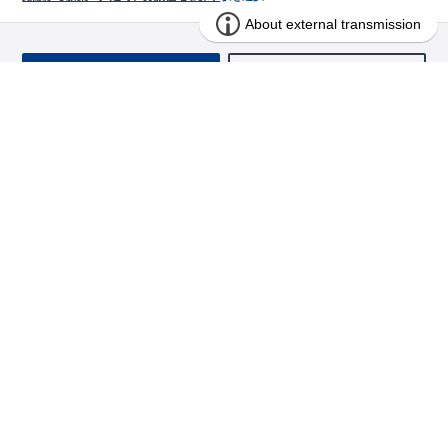
お問い合わせ
求む!! 建売用地
物件を探す
エリアから探す
東栄の家づくり
北海道・東北
長期優良住宅
お役立ちコンテンツ
北海道
宮城県
福島県
住宅性能評価書
関東
ご契約までの道のり
お客様インタビュー
茨城県
栃木県
群馬県
埼玉県
ブルーミングガーデンは地震につよい<地盤編>
現地見学ガイド
千葉県
東京都
神奈川県
支店・営業所
ブルーミングガーデンは地震につよい<建物編>
住宅にまつわるコラム
中部
室内空間を快適に保つ断熱性能
アフターサービス
ご紹介制度のご案内
山梨県
静岡県
愛知県
コストパフォーマンスに自信
関西
よくあるご質問