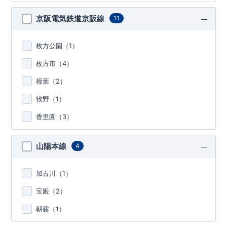
京阪電気鉄道京阪線
11
枚方公園（
1
）
枚方市（
4
）
樟葉（
2
）
牧野（
1
）
香里園（
3
）
山陽本線
4
加古川（
1
）
宝殿（
2
）
朝霧（
1
）