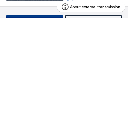
お問い合わせ
求む!! 建売用地
物件を探す
エリアから探す
東栄の家づくり
北海道・東北
長期優良住宅
お役立ちコンテンツ
北海道
宮城県
福島県
住宅性能評価書
関東
ご契約までの道のり
お客様インタビュー
茨城県
栃木県
群馬県
埼玉県
ブルーミングガーデンは地震につよい<地盤編>
現地見学ガイド
千葉県
東京都
神奈川県
支店・営業所
ブルーミングガーデンは地震につよい<建物編>
住宅にまつわるコラム
中部
室内空間を快適に保つ断熱性能
アフターサービス
ご紹介制度のご案内
山梨県
静岡県
愛知県
コストパフォーマンスに自信
関西
よくあるご質問