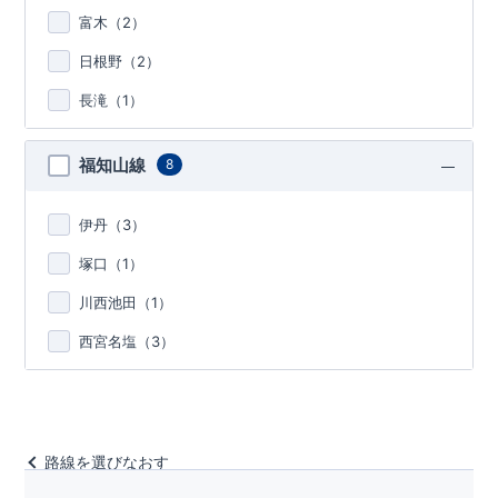
富木（
2
）
日根野（
2
）
長滝（
1
）
福知山線
8
伊丹（
3
）
塚口（
1
）
川西池田（
1
）
西宮名塩（
3
）
路線を選びなおす