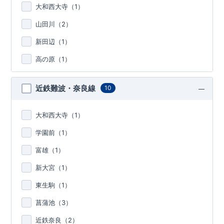
大和西大寺（
1
）
山田川（
2
）
新田辺（
1
）
高の原（
1
）
近鉄難波・奈良線
10
大和西大寺（
1
）
学園前（
1
）
富雄（
1
）
新大宮（
1
）
東生駒（
1
）
菖蒲池（
3
）
近鉄奈良（
2
）