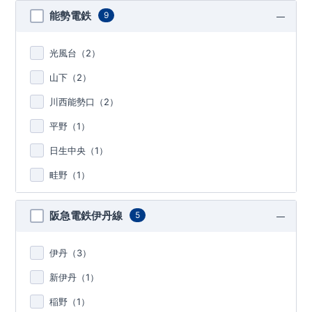
能勢電鉄
9
光風台（
2
）
山下（
2
）
川西能勢口（
2
）
平野（
1
）
日生中央（
1
）
畦野（
1
）
阪急電鉄伊丹線
5
伊丹（
3
）
新伊丹（
1
）
稲野（
1
）