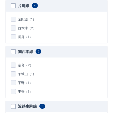
片町線
4
京田辺（
1
）
西木津（
2
）
長尾（
1
）
関西本線
5
奈良（
2
）
平城山（
1
）
平野（
1
）
王寺（
1
）
近鉄生駒線
5