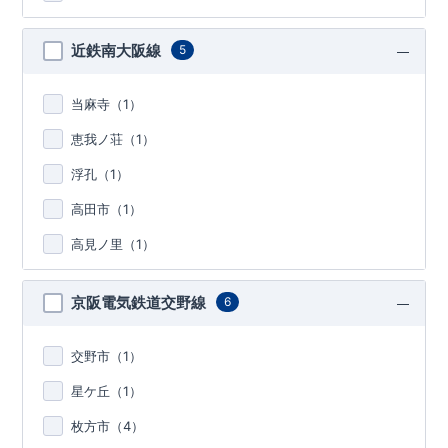
近鉄南大阪線
5
当麻寺（
1
）
恵我ノ荘（
1
）
浮孔（
1
）
高田市（
1
）
高見ノ里（
1
）
京阪電気鉄道交野線
6
交野市（
1
）
星ケ丘（
1
）
枚方市（
4
）