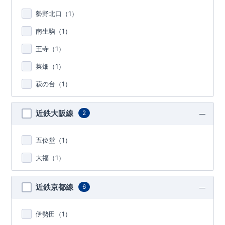
勢野北口（
1
）
南生駒（
1
）
王寺（
1
）
菜畑（
1
）
萩の台（
1
）
近鉄大阪線
2
五位堂（
1
）
大福（
1
）
近鉄京都線
6
伊勢田（
1
）