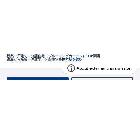
新築一戸建て・分譲住宅（ブルーミングガーデン）TOP
関西
路線から新築一戸建て、分譲住宅を探す
駅を選択
お問い合わせ
求む!! 建売用地
物件を探す
エリアから探す
東栄の家づくり
北海道・東北
長期優良住宅