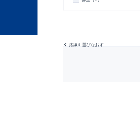
路線を選びなおす