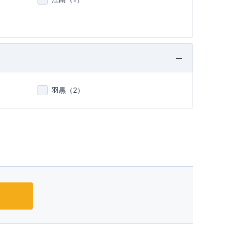
羽黒（
2
）