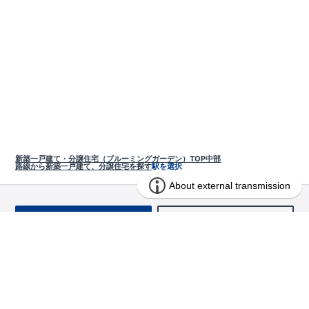
新築一戸建て・分譲住宅（ブルーミングガーデン）TOP
中部
路線から新築一戸建て、分譲住宅を探す
駅を選択
お問い合わせ
求む!! 建売用地
物件を探す
エリアから探す