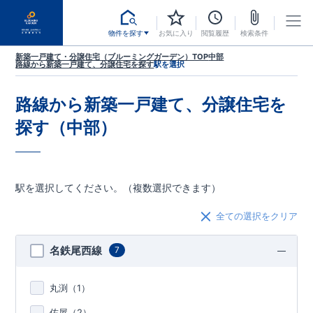
物件を探す
お気に入り
閲覧履歴
検索条件
新築一戸建て・分譲住宅（ブルーミングガーデン）TOP
中部
路線から新築一戸建て、分譲住宅を探す
駅を選択
路線から新築一戸建て、分譲住宅を
探す（中部）
駅を選択してください。（複数選択できます）
全ての選択をクリア
名鉄尾西線
7
丸渕（
1
）
佐屋（
2
）