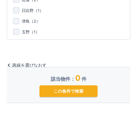
日比野（
1
）
津島（
2
）
玉野（
1
）
路線を選びなおす
0
該当物件：
件
この条件で検索