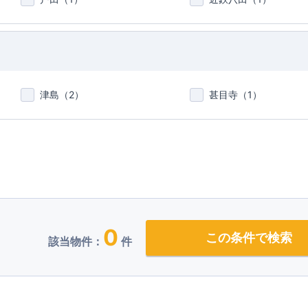
津島（
2
）
甚目寺（
1
）
0
この条件で検索
該当物件：
件