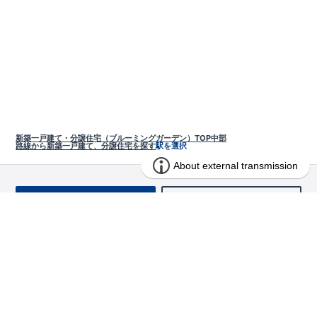
新築一戸建て・分譲住宅（ブルーミングガーデン）TOP
中部
路線から新築一戸建て、分譲住宅を探す
駅を選択
お問い合わせ
求む!! 建売用地
物件を探す
エリアから探す
東栄の家づくり
北海道・東北