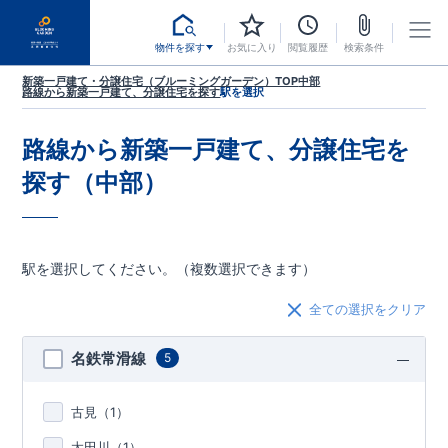
物件を探す
お気に入り
閲覧履歴
検索条件
新築一戸建て・分譲住宅（ブルーミングガーデン）TOP
中部
路線から新築一戸建て、分譲住宅を探す
駅を選択
路線から新築一戸建て、分譲住宅を
探す（中部）
駅を選択してください。（複数選択できます）
全ての選択をクリア
名鉄常滑線
5
古見（
1
）
太田川（
1
）