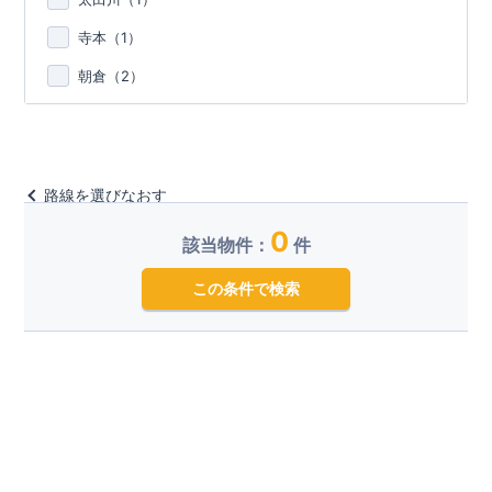
寺本（
1
）
朝倉（
2
）
路線を選びなおす
0
該当物件：
件
この条件で検索