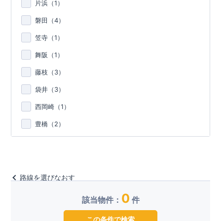
片浜（
1
）
磐田（
4
）
笠寺（
1
）
舞阪（
1
）
藤枝（
3
）
袋井（
3
）
西岡崎（
1
）
豊橋（
2
）
路線を選びなおす
0
該当物件：
件
この条件で検索