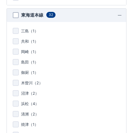
東海道本線
32
三島（
1
）
共和（
1
）
岡崎（
1
）
島田（
1
）
御厨（
1
）
木曽川（
2
）
沼津（
2
）
浜松（
4
）
清洲（
2
）
焼津（
1
）