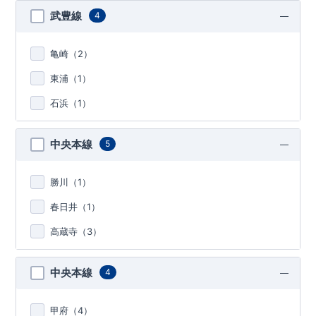
武豊線
4
亀崎（
2
）
東浦（
1
）
石浜（
1
）
中央本線
5
勝川（
1
）
春日井（
1
）
高蔵寺（
3
）
中央本線
4
甲府（
4
）