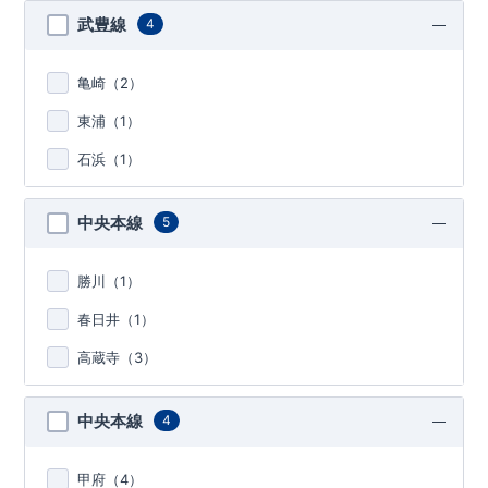
武豊線
4
亀崎（
2
）
東浦（
1
）
石浜（
1
）
中央本線
5
勝川（
1
）
春日井（
1
）
高蔵寺（
3
）
中央本線
4
甲府（
4
）