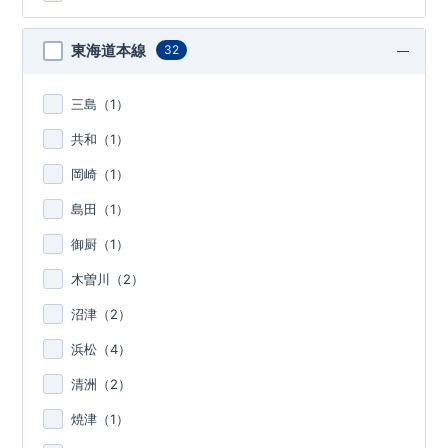
東海道本線
32
三島（
1
）
共和（
1
）
岡崎（
1
）
島田（
1
）
御厨（
1
）
木曽川（
2
）
沼津（
2
）
浜松（
4
）
清洲（
2
）
焼津（
1
）