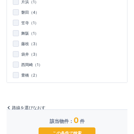
片浜（
1
）
磐田（
4
）
笠寺（
1
）
舞阪（
1
）
藤枝（
3
）
袋井（
3
）
西岡崎（
1
）
豊橋（
2
）
路線を選びなおす
0
該当物件：
件
この条件で検索