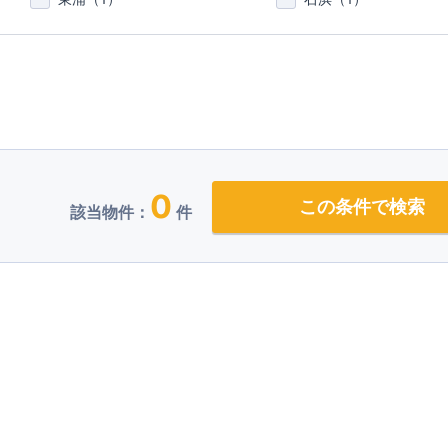
0
この条件で検索
該当物件：
件