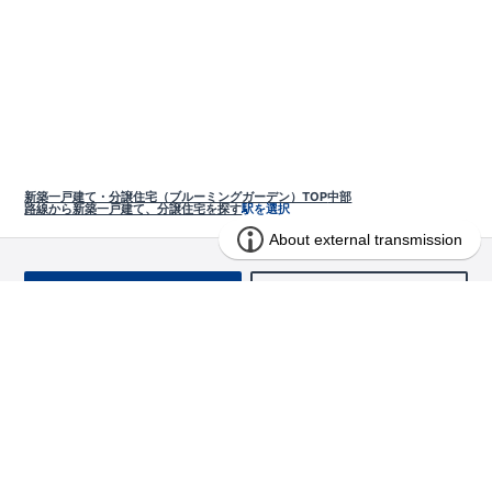
新築一戸建て・分譲住宅（ブルーミングガーデン）TOP
中部
路線から新築一戸建て、分譲住宅を探す
駅を選択
お問い合わせ
求む!! 建売用地
物件を探す
エリアから探す
東栄の家づくり
北海道・東北
長期優良住宅