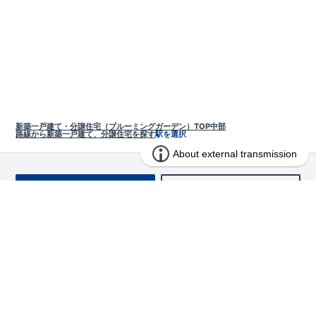
新築一戸建て・分譲住宅（ブルーミングガーデン）TOP
中部
路線から新築一戸建て、分譲住宅を探す
駅を選択
お問い合わせ
求む!! 建売用地
物件を探す
エリアから探す
東栄の家づくり
北海道・東北
長期優良住宅