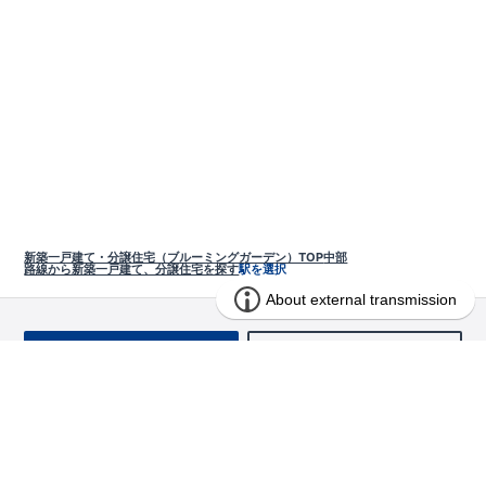
新築一戸建て・分譲住宅（ブルーミングガーデン）TOP
中部
路線から新築一戸建て、分譲住宅を探す
駅を選択
お問い合わせ
求む!! 建売用地
物件を探す