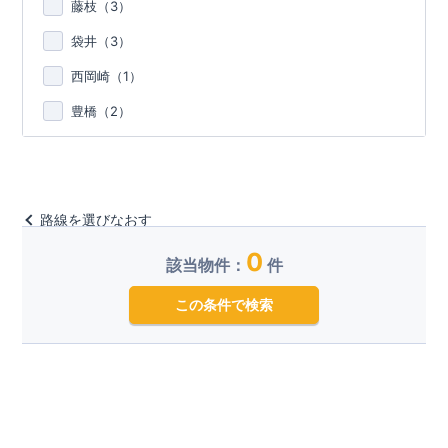
藤枝（
3
）
袋井（
3
）
西岡崎（
1
）
豊橋（
2
）
路線を選びなおす
0
該当物件：
件
この条件で検索