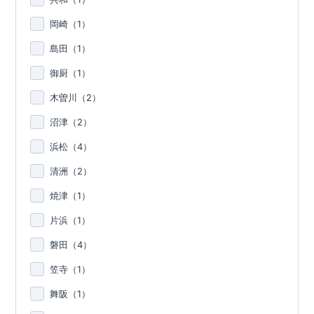
岡崎（
1
）
島田（
1
）
御厨（
1
）
木曽川（
2
）
沼津（
2
）
浜松（
4
）
清洲（
2
）
焼津（
1
）
片浜（
1
）
磐田（
4
）
笠寺（
1
）
舞阪（
1
）