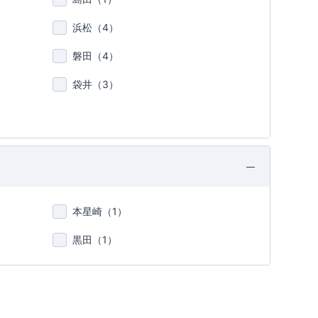
浜松（
4
）
磐田（
4
）
袋井（
3
）
本星崎（
1
）
黒田（
1
）