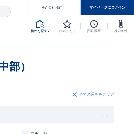
仲介会社様向け
マイページにログイン
物件を探す
お気に入り
閲覧履歴
検索条件
アした認定住宅です。
マンスには自信があります。
デザインテイストごとにサブブランドを開設し、意匠性の高い住宅を、よりわかりやすく、手の届きやすい形でご提案していきます。
東栄住宅では、お引渡し後最大10回の無料定期点検と最大60年間の品質保証を実施しています。
当サイトについて、ブルーミングガーデンシリーズに関して、東栄ホームサービス株式会社について。
デザインで、分譲住宅を変えていく。
中部）
全ての選択をクリア
島田（
1
）