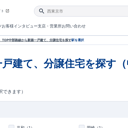
イト
ツ
お客様インタビュー
支店・営業所
お問い合わせ
てダメージを抑える制震技術。
4分野6項目で最高等級を取得！
ブルーミングガーデンは選ばれています。
件があったら行ってみよう！
ブルーミングガーデンは全棟で断熱等性能等級の「5」以上を標準取得しています。
東栄住宅では、地盤に特化した造成部門を社内に設置しお客様が安心して暮らせる土地をご提供するために、様々な取り組みを行っています。
声を大きくしてお伝えすることではないけど、実際に住んでみるとわかってくる。ブルーミングガーデンがこだわる「暮らしやすさ」を少しだけご紹介。
住宅にまつわるコラム。エリアから、キーワードから検索ができます。
室内空間を快適に保つ断熱性能
｢良い家を作って、きちんと手入れをして、長く大切に使う｣ことを目的とした、国が定めた7つの技術基準をクリ
ここまでやって低価格。コストパフォー
東栄住宅の特徴のひとつが自社一貫体制。土地の仕入れからお客様のご入居まで、東栄住宅のスタッフが携わっています。
東栄住宅の『分譲住宅』、『注文住宅』をご紹介いただくことでご紹介者様・ご成約いただいたお客様双方に特典をお贈りします。
TOP
中部
路線から新築一戸建て、分譲住宅を探す
駅を選択
一戸建て、分譲住宅を探す（
択できます）
共和（
1
）
岡崎（
1
）