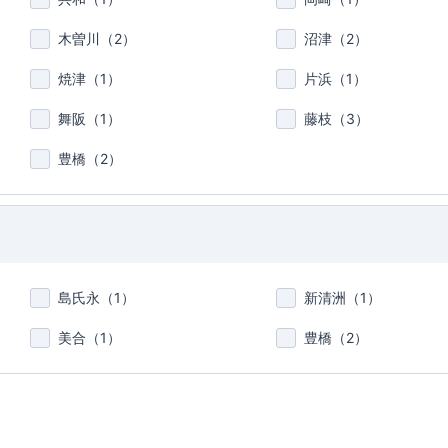
木曽川（
2
）
沼津（
2
）
焼津（
1
）
片浜（
1
）
舞阪（
1
）
藤枝（
3
）
豊橋（
2
）
島氏永（
1
）
新清洲（
1
）
美合（
1
）
豊橋（
2
）