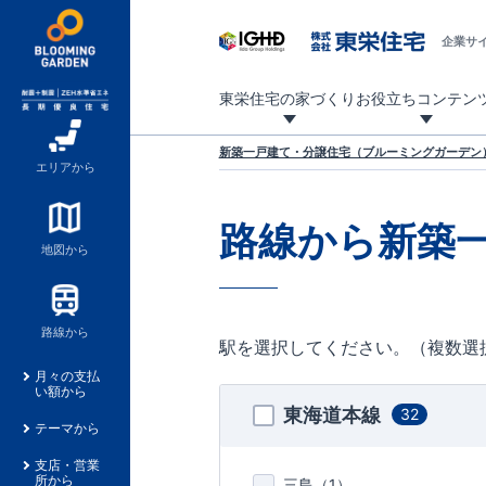
企業サ
東栄住宅の家づくり
お役立ちコンテン
地震に強い東栄住宅！ブルーミングガーデンは全棟住宅性能評価最高等級を取得！
「暮らしを豊かに」「帰ってきたくなる家」「お家時間を充実させたい」その想いから自社の設計士がお客様のニーズを反映した住み心地の良い新たな仕様を定期的にお届けしていきます。
設計から完成まで、国が定めた第三者機関が住宅性能を評価します
不動産（新築一戸建て・土地・条件付売地）購入は、各種手続きや見慣れない言葉などがたくさんあります。そんな不安もスッキリ解消！
東栄住宅に関する大切なキーワードの意味を一覧から見ることができます。
自社設計士考案の新仕様プロジェクト始動！
揺れに耐えるだけではなく、揺れ自体を低減し
ブルーミングガーデンは全棟住宅性能表示制度
家づくりのプロである業者さん、内情を知り尽くした東栄住宅の社員にも
現地見学するとメリットいっぱい！気になる物
家づくりのプロにも選ばれています
もっと暮らし快適プロジェクト
新築一戸建て・分譲住宅（ブルーミングガーデン）
エリアから
路線から新築
地図から
路線から
駅を選択してください。（複数選
月々の支払
い額から
東海道本線
32
テーマから
支店・営業
所から
三島（
1
）