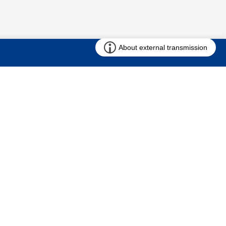
お問い合わせ
求む!! 建売用地
仲介会社様専用ページ