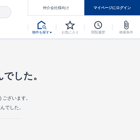
仲介会社様向け
マイページにログイン
物件を探す
お気に入り
閲覧履歴
検索条件
アした認定住宅です。
マンスには自信があります。
デザインテイストごとにサブブランドを開設し、意匠性の高い住宅を、よりわかりやすく、手の届きやすい形でご提案していきます。
東栄住宅では、お引渡し後最大10回の無料定期点検と最大60年間の品質保証を実施しています。
当サイトについて、ブルーミングガーデンシリーズに関して、東栄ホームサービス株式会社について。
デザインで、分譲住宅を変えていく。
んでした。
うございます。
せんでした。