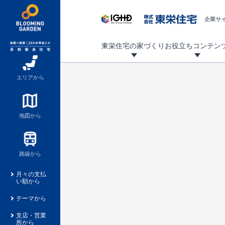
企業サ
東栄住宅の家づくり
お役立ちコンテン
地震に強い東栄住宅！ブルーミングガーデンは全棟住宅性能評価最高等級を取得！
「暮らしを豊かに」「帰ってきたくなる家」「お家時間を充実させたい」その想いから自社の設計士がお客様のニーズを反映した住み心地の良い新たな仕様を定期的にお届けしていきます。
設計から完成まで、国が定めた第三者機関が住宅性能を評価します
不動産（新築一戸建て・土地・条件付売地）購入は、各種手続きや見慣れない言葉などがたくさんあります。そんな不安もスッキリ解消！
東栄住宅に関する大切なキーワードの意味を一覧から見ることができます。
自社設計士考案の新仕様プロジェクト始動！
揺れに耐えるだけではなく、揺れ自体を低減し
ブルーミングガーデンは全棟住宅性能表示制度
家づくりのプロである業者さん、内情を知り尽くした東栄住宅の社員にも
現地見学するとメリットいっぱい！気になる物
家づくりのプロにも選ばれています
もっと暮らし快適プロジェクト
エリアから
地図から
路線から
月々の支払
い額から
テーマから
支店・営業
所から