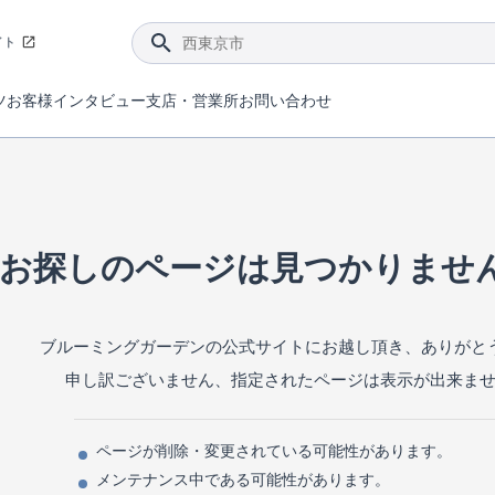
イト
ツ
お客様インタビュー
支店・営業所
お問い合わせ
てダメージを抑える制震技術。
4分野6項目で最高等級を取得！
ブルーミングガーデンは選ばれています。
件があったら行ってみよう！
ブルーミングガーデンは全棟で断熱等性能等級の「5」以上を標準取得しています。
東栄住宅では、地盤に特化した造成部門を社内に設置しお客様が安心して暮らせる土地をご提供するために、様々な取り組みを行っています。
声を大きくしてお伝えすることではないけど、実際に住んでみるとわかってくる。ブルーミングガーデンがこだわる「暮らしやすさ」を少しだけご紹介。
住宅にまつわるコラム。エリアから、キーワードから検索ができます。
室内空間を快適に保つ断熱性能
｢良い家を作って、きちんと手入れをして、長く大切に使う｣ことを目的とした、国が定めた7つの技術基準をクリ
ここまでやって低価格。コストパフォー
東栄住宅の特徴のひとつが自社一貫体制。土地の仕入れからお客様のご入居まで、東栄住宅のスタッフが携わっています。
東栄住宅の『分譲住宅』、『注文住宅』をご紹介いただくことでご紹介者様・ご成約いただいたお客様双方に特典をお贈りします。
お探しのページは見つかりませ
ブルーミングガーデンの公式サイトにお越し頂き、ありがと
申し訳ございません、指定されたページは表示が出来ま
ページが削除・変更されている可能性があります。
メンテナンス中である可能性があります。