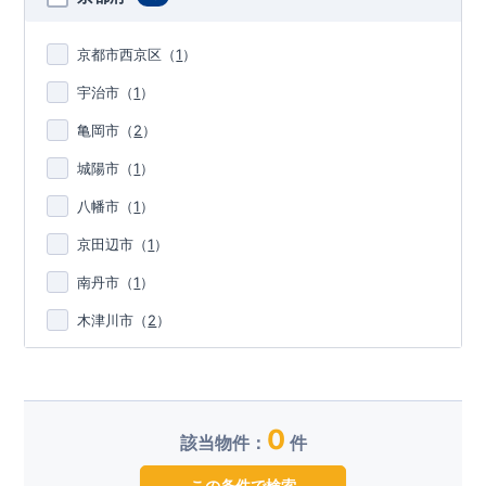
京都市西京区
（
1
）
宇治市
（
1
）
亀岡市
（
2
）
城陽市
（
1
）
八幡市
（
1
）
京田辺市
（
1
）
南丹市
（
1
）
木津川市
（
2
）
0
該当物件：
件
この条件で検索