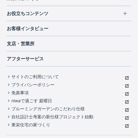
北海道・東北
長期優良住宅
お役立ちコンテンツ
北海道
宮城県
福島県
住宅性能評価書
関東
ご契約までの道のり
お客様インタビュー
茨城県
栃木県
群馬県
埼玉県
ブルーミングガーデンは地震につよい<地盤編>
現地見学ガイド
千葉県
東京都
神奈川県
支店・営業所
ブルーミングガーデンは地震につよい<建物編>
住宅にまつわるコラム
中部
室内空間を快適に保つ断熱性能
アフターサービス
ご紹介制度のご案内
山梨県
静岡県
愛知県
コストパフォーマンスに自信
関西
よくあるご質問
サイトのご利用について
充実のアフターサポート
滋賀県
京都府
大阪府
兵庫県
東栄INDEX（用語集）
プライバシーポリシー
奈良県
第三者評価によるお墨付き
免責事項
中国・四国
niwaで過ごす 庭曜日
家づくりのプロにも選ばれるブルーミングガーデン
岡山県
広島県
ブルーミングガーデンのこだわり仕様
住んでみるとじわじわ伝わる暮らしやすさへのこだわり
自社設計士考案の新仕様プロジェクト始動
九州・沖縄
東栄住宅の家づくり
自社一貫体制
福岡県
熊本県
沖縄県