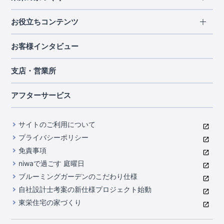
北海道・東北
長期優良住宅
お役立ちコンテンツ
北海道
宮城県
福島県
住宅性能評価書
関東
ご契約までの道のり
お客様インタビュー
茨城県
栃木県
群馬県
埼玉県
ブルーミングガーデンは地震につよい<地盤編>
現地見学ガイド
千葉県
東京都
神奈川県
支店・営業所
ブルーミングガーデンは地震につよい<建物編>
住宅にまつわるコラム
中部
室内空間を快適に保つ断熱性能
アフターサービス
ご紹介制度のご案内
山梨県
静岡県
愛知県
コストパフォーマンスに自信
関西
よくあるご質問
サイトのご利用について
充実のアフターサポート
滋賀県
京都府
大阪府
兵庫県
東栄INDEX（用語集）
プライバシーポリシー
奈良県
第三者評価によるお墨付き
免責事項
中国・四国
niwaで過ごす 庭曜日
家づくりのプロにも選ばれるブルーミングガーデン
岡山県
広島県
ブルーミングガーデンのこだわり仕様
住んでみるとじわじわ伝わる暮らしやすさへのこだわり
自社設計士考案の新仕様プロジェクト始動
九州・沖縄
東栄住宅の家づくり
自社一貫体制
福岡県
熊本県
沖縄県