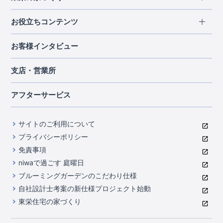
北海道・東北
長期優良住宅
お役立ちコンテンツ
北海道
宮城県
福島県
住宅性能評価書
関東
ご契約までの道のり
お客様インタビュー
茨城県
栃木県
群馬県
埼玉県
ブルーミングガーデンは地震につよい<地盤編>
現地見学ガイド
千葉県
東京都
神奈川県
支店・営業所
ブルーミングガーデンは地震につよい<建物編>
住宅にまつわるコラム
中部
室内空間を快適に保つ断熱性能
アフターサービス
ご紹介制度のご案内
山梨県
静岡県
愛知県
コストパフォーマンスに自信
関西
よくあるご質問
サイトのご利用について
充実のアフターサポート
滋賀県
京都府
大阪府
兵庫県
東栄INDEX（用語集）
プライバシーポリシー
奈良県
第三者評価によるお墨付き
免責事項
中国・四国
niwaで過ごす 庭曜日
家づくりのプロにも選ばれるブルーミングガーデン
岡山県
広島県
ブルーミングガーデンのこだわり仕様
住んでみるとじわじわ伝わる暮らしやすさへのこだわり
自社設計士考案の新仕様プロジェクト始動
九州・沖縄
東栄住宅の家づくり
自社一貫体制
福岡県
熊本県
沖縄県