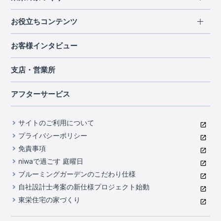
北海道・東北
長期優良住宅
お役立ちコンテンツ
北海道
宮城県
福島県
住宅性能評価書
関東
ご契約までの道のり
お客様インタビュー
茨城県
栃木県
群馬県
埼玉県
ブルーミングガーデンは地震につよい<地盤編>
現地見学ガイド
千葉県
東京都
神奈川県
支店・営業所
ブルーミングガーデンは地震につよい<建物編>
住宅にまつわるコラム
中部
室内空間を快適に保つ断熱性能
アフターサービス
ご紹介制度のご案内
山梨県
静岡県
愛知県
コストパフォーマンスに自信
関西
よくあるご質問
サイトのご利用について
充実のアフターサポート
滋賀県
京都府
大阪府
兵庫県
東栄INDEX（用語集）
プライバシーポリシー
奈良県
第三者評価によるお墨付き
免責事項
中国・四国
niwaで過ごす 庭曜日
家づくりのプロにも選ばれるブルーミングガーデン
岡山県
広島県
ブルーミングガーデンのこだわり仕様
住んでみるとじわじわ伝わる暮らしやすさへのこだわり
自社設計士考案の新仕様プロジェクト始動
九州・沖縄
東栄住宅の家づくり
自社一貫体制
福岡県
熊本県
沖縄県