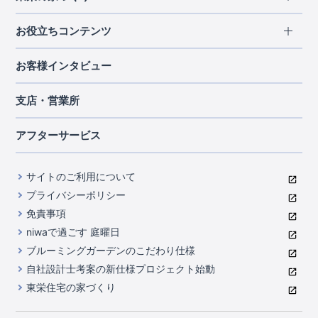
北海道・東北
長期優良住宅
お役立ちコンテンツ
北海道
宮城県
福島県
住宅性能評価書
関東
ご契約までの道のり
お客様インタビュー
茨城県
栃木県
群馬県
埼玉県
ブルーミングガーデンは地震につよい<地盤編>
現地見学ガイド
千葉県
東京都
神奈川県
支店・営業所
ブルーミングガーデンは地震につよい<建物編>
住宅にまつわるコラム
中部
室内空間を快適に保つ断熱性能
アフターサービス
ご紹介制度のご案内
山梨県
静岡県
愛知県
コストパフォーマンスに自信
関西
よくあるご質問
サイトのご利用について
充実のアフターサポート
滋賀県
京都府
大阪府
兵庫県
東栄INDEX（用語集）
プライバシーポリシー
奈良県
第三者評価によるお墨付き
免責事項
中国・四国
niwaで過ごす 庭曜日
家づくりのプロにも選ばれるブルーミングガーデン
岡山県
広島県
ブルーミングガーデンのこだわり仕様
住んでみるとじわじわ伝わる暮らしやすさへのこだわり
自社設計士考案の新仕様プロジェクト始動
九州・沖縄
東栄住宅の家づくり
自社一貫体制
福岡県
熊本県
沖縄県