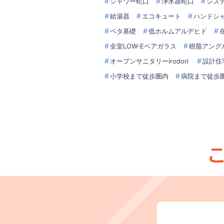
シャワー蛇口
浄水器蛇口
シス
給湯器
エコキュート
ハンドシ
ベタ基礎
低ホルムアルデヒド
全室LOW-Eペアガラス
樹脂アング
オープンサニタリーirodori
設計住
小学校まで徒歩圏内
病院まで徒歩