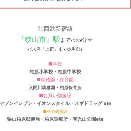
◎
西武新宿線
『狭山市』駅
まで
分
☆
バス9
バス停「上宿」まで徒歩6分
■学校
柏原小学校
・
柏原中学校
■
幼稚園・保育園
・
入間川幼稚園
柏原保育所
■お買い物施設
セブンイレブン
・
イオンスタイル
・
スギドラッグ
ete
■その他施設
狭山柏原郵便局
・
柏原診療所
・
智光山公園
ete