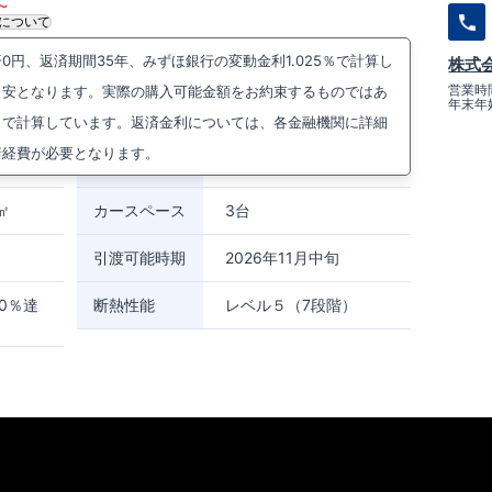
～
について
円、返済期間35年、みずほ銀行の変動金利1.025％で計算し
株式
上宿1692番1(地番)
周辺マップを見る
営業時間
目安となります。実際の購入可能金額をお約束するものではあ
年末年
狭山市駅までバス9分 上宿バス停まで徒歩6分
）で計算しています。返済金利については、各金融機関に詳細
諸経費が必要となります。
㎡
間取り
3LDK～4LDK
0㎡
カースペース
3台
引渡可能時期
2026年11月中旬
0％達
断熱性能
レベル５（7段階）