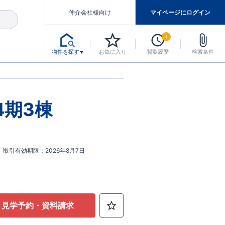
仲介会社様向け
マイページにログイン
1
物件を探す
お気に入り
閲覧履歴
検索条件
アした認定住宅です。
マンスには自信があります。
デザインテイストごとにサブブランドを開設し、意匠性の高い住宅を、よりわかりやすく、手の届きやすい形でご提案していきます。
東栄住宅では、お引渡し後最大10回の無料定期点検と最大60年間の品質保証を実施しています。
当サイトについて、ブルーミングガーデンシリーズに関して、東栄ホームサービス株式会社について。
デザインで、分譲住宅を変えていく。
4期3棟
取引有効期限
2026年8月7日
見学予約・資料請求