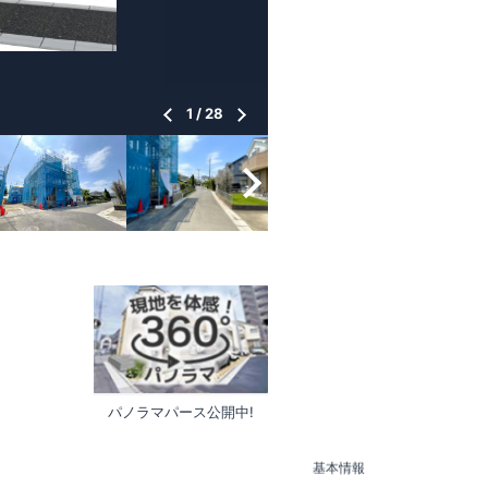
1
/
28
パノラマパース公開中!
基本情報