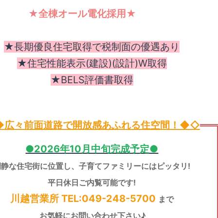
全棟オール電化採用★
★長期優良住宅取得で税制面の優遇あり
★住宅性能表示(建設)(設計)W取得
★BELS評価書取得
◆
広々前面道路で開放感あふれる住空間！
◆◇
●2026年10月中旬完成予定●
閑静な住宅街に位置し、子育てファミリーにはピッタリ!
平日休日ご内覧可能です!
川越営業所 TEL:049-248-5700
まで
お気軽にお問い合わせ下さい♪