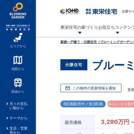
企業サ
東栄住宅の家づくり
お役立ちコンテン
地震に強い東栄住宅！ブルーミングガーデンは全棟住宅性能評価最高等級を取得！
「暮らしを豊かに」「帰ってきたくなる家」「お家時間を充実させたい」その想いから自社の設計士がお客様のニーズを反映した住み心地の良い新たな仕様を定期的にお届けしていきます。
設計から完成まで、国が定めた第三者機関が住宅性能を評価します
不動産（新築一戸建て・土地・条件付売地）購入は、各種手続きや見慣れない言葉などがたくさんあります。そんな不安もスッキリ解消！
東栄住宅に関する大切なキーワードの意味を一覧から見ることができます。
自社設計士考案の新仕様プロジェクト始動！
揺れに耐えるだけではなく、揺れ自体を低減し
ブルーミングガーデンは全棟住宅性能表示制度
家づくりのプロである業者さん、内情を知り尽くした東栄住宅の社員にも
現地見学するとメリットいっぱい！気になる物
家づくりのプロにも選ばれています
もっと暮らし快適プロジェクト
新築一戸建て・分譲住宅（ブルーミングガーデン）
エリアから
ブルー
分譲住宅
地図から
この物件の更新情報を通知
更
路線から
3区画販売中／全3区画
みらいエコ住宅
月々の支払
い額から
テーマから
3,290万円 
販売価格
支店・営業
所から