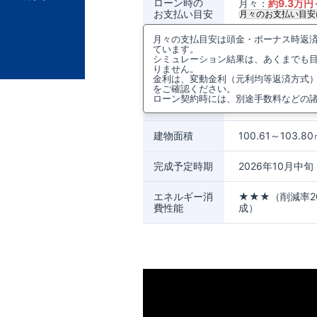
ローン時の
月々：
約
9.3
万円
お支払い目安
月々のお支払い目安
月々の支払目安は頭金・ボーナス時返済0
所在地
埼玉県狭山市柏原字
ています。
シミュレーション結果は、あくまでも
りません。
アクセス
西武鉄道新宿線
金利は、変動金利（元利均等返済方式
をご確認ください。
ローン契約時には、別途手数料などの
土地面積
153.11～273.61
建物面積
100.61～103.8
完成予定時期
2026年10月中旬
エネルギー消
★★★（削減率2
費性能
成）