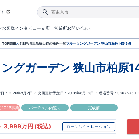
イト
ツ
お客様インタビュー
支店・営業所
お問い合わせ
てダメージを抑える制震技術。
4分野6項目で最高等級を取得！
ブルーミングガーデンは選ばれています。
件があったら行ってみよう！
ブルーミングガーデンは全棟で断熱等性能等級の「5」以上を標準取得しています。
東栄住宅では、地盤に特化した造成部門を社内に設置しお客様が安心して暮らせる土地をご提供するために、様々な取り組みを行っています。
声を大きくしてお伝えすることではないけど、実際に住んでみるとわかってくる。ブルーミングガーデンがこだわる「暮らしやすさ」を少しだけご紹介。
住宅にまつわるコラム。エリアから、キーワードから検索ができます。
室内空間を快適に保つ断熱性能
｢良い家を作って、きちんと手入れをして、長く大切に使う｣ことを目的とした、国が定めた7つの技術基準をクリ
ここまでやって低価格。コストパフォー
東栄住宅の特徴のひとつが自社一貫体制。土地の仕入れからお客様のご入居まで、東栄住宅のスタッフが携わっています。
東栄住宅の『分譲住宅』、『注文住宅』をご紹介いただくことでご紹介者様・ご成約いただいたお客様双方に特典をお贈りします。
TOP
関東
>
埼玉県
埼玉県狭山市
の物件一覧
ブルーミングガーデン 狭山市柏原14期3棟
ミングガーデン
狭山市柏原1
新日
2026年8月2日
次回更新予定日
2026年8月16日
現場番号
06075039
2026事業
バーチャル内覧可
完成前
～ 3,999万円 (税込)
ローンシミュレーション