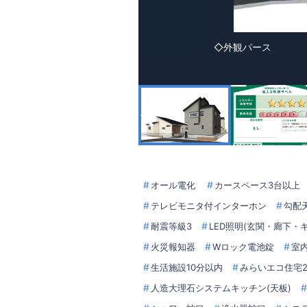
◇外観パース
オール電化
カースペース3台以上
テレビモニタ付インターホン
勾配
耐震等級3
LED照明(玄関・廊下・
火災報知器
Wロック電池錠
室
生活施設10分以内
みらいエコ住宅2
人造大理石システムキッチン(天板)