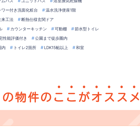
テムバス
ユニットバス
浴室換気乾燥機
ャワー付き洗面化粧台
温水洗浄便座1階
在来工法
断熱仕様玄関ドア
ル
カウンターキッチン
可動棚
節水型トイレ
宅性能評価付き
公園まで徒歩圏内
圏内
トイレ2箇所
LDK15帖以上
和室