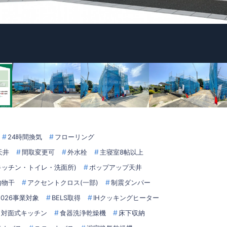
24時間換気
フローリング
天井
間取変更可
外水栓
主寝室8帖以上
キッチン・トイレ・洗面所)
ポップアップ天井
内物干
アクセントクロス(一部)
制震ダンパー
026事業対象
BELS取得
IHクッキングヒーター
対面式キッチン
食器洗浄乾燥機
床下収納